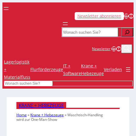
LinkedIn
YouTube
Newsletter abonnieren
Search
LinkedIn
YouTub
Newsletter
Lagerlogistik
IT +
Krane +
+
Flurförderzeuge
Verladen
Software
Hebezeuge
Materialfluss
Search
KRANE + HEBEZEUGE
Home
»
Krane + Hebezeuge
»
Waschtisch-Handling
wird zur One-Man-Show