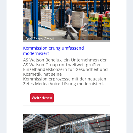
Bild: Zetes GmbH
Kommissionierung umfassend
modernisiert
AS Watson Benelux, ein Unternehmen der
AS Watson Group und weltweit größter
Einzelhandelskonzern für Gesundheit und
Kosmetik, hat seine
Kommissionierprozesse mit der neuesten
Zetes Medea Voice-Lösung modernisiert.
:
Weiterlesen
K
o
m
m
i