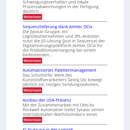
Schwingungsverhalten und lokale
n
e
e
u
Prozessabweichungen in der Fertigung
i
i
deutlich…
s
r
m
h
c
c
:
Weiterlesen
i
e
S
h
h
c
n
n
Sequenzlieferung dank Aimtec DCIx
ä
L
h
n
Die Jipocar-Gruppe, ein
j
n
f
E
Logistikunternehmen und 3PL-Anbieter,
e
e
e
t
D
nutzt die JIS-Lösung (Just in Sequence) der
l
r
t
f
-
Digitalisierungsplattform Aimtec DCIx für
l
b
z
e
ü
die Produktionsversorgung bei einem
P
e
r
t
bedeutenden…
r
r
e
t
e
:
Weiterlesen
k
o
P
r
r
S
r
u
j
e
i
o
Automatisiertes Palettenmanagement
h
r
e
q
z
e
Das Schüttorfer Werk des
ä
u
z
k
e
Kunststoffverarbeiters Georg Utz bewegt
b
e
l
s
f
t
jährlich ein riesiges Sendungsvolumen.
n
l
s
t
r
i
z
r
:
Weiterlesen
i
l
l
i
o
ü
A
c
i
i
c
u
s
n
Ausbau der USA-Präsenz
e
k
h
t
c
Mit der Zusammenarbeit mit Otto by
t
f
m
o
e
h
e
Rockwell Automation treibt Synaos seinen
e
i
m
r
n
internationalen Wachstumskurs voran.
l
a
g
u
d
t
L
:
Weiterlesen
n
e
u
i
A
a
g
n
s
E
u
KI-Nutzung in der Logistik
d
s