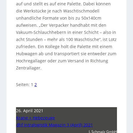
auf und stellt es auf eine Palette. Dabei können
die Werkstücke je nach Waschtischmodell
unhandliche Formate von bis zu 50x140cm
aufweisen. „Der Verpacker handhabt mit den
Vakuum-Schlauchhebern in einer Schicht – also in
acht Stunden – mehr als 100 Waschtische“, ist Lotz
zufrieden. Ein Kollege holt die Palette mit einem
Hubwagen ab und transportiert sie entweder zum
Hochregallager oder zum Versand in Richtung
Zentrallager.
Seiten:
1
2
26. April 2021
Krane + Hebezeuge
dhf Intralogistik Magazin 3 (April) 2021
J. Schmalz GmbH