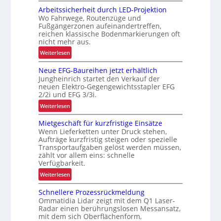
M
Arbeitssicherheit durch LED-Projektion
e
Wo Fahrwege, Routenzüge und
h
Fußgängerzonen aufeinandertreffen,
r
reichen klassische Bodenmarkierungen oft
E
nicht mehr aus.
r
:
Weiterlesen
g
A
o
Neue EFG-Baureihen jetzt erhältlich
r
n
Jungheinrich startet den Verkauf der
b
o
neuen Elektro-Gegengewichtsstapler EFG
e
2/2i und EFG 3/3i.
m
i
i
:
Weiterlesen
t
e
N
s
Mietgeschäft für kurzfristige Einsätze
u
e
s
Wenn Lieferketten unter Druck stehen,
n
u
i
Aufträge kurzfristig steigen oder spezielle
d
e
c
Transportaufgaben gelöst werden müssen,
P
E
zählt vor allem eins: schnelle
h
r
F
Verfügbarkeit.
e
ä
G
:
r
Weiterlesen
z
-
M
h
i
B
Schnellere Prozessrückmeldung
i
e
s
a
Ommatidia Lidar zeigt mit dem Q1 Laser-
e
i
i
Radar einen berührungslosen Messansatz,
u
t
t
mit dem sich Oberflächenform,
o
r
g
d