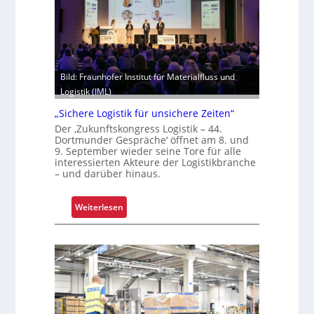
m
i
h
t
i
u
t
n
z
d
Bild: Fraunhofer Institut für Materialfluss und
e
B
Logistik (IML)
l
e
e
„Sichere Logistik für unsichere Zeiten“
t
g
Der ‚Zukunftskongress Logistik – 44.
r
Dortmunder Gespräche‘ öffnet am 8. und
t
i
9. September wieder seine Tore für alle
S
interessierten Akteure der Logistikbranche
e
c
– und darüber hinaus.
b
h
s
w
s
:
Weiterlesen
a
i
„
c
c
S
h
h
i
s
e
c
t
r
h
e
h
e
l
e
r