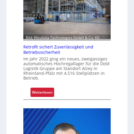
s
s
i
o
n
i
Bild: Westfalia Technologies GmbH & Co. KG
e
r
Retrofit sichert Zuverlässigkeit und
Betriebssicherheit
u
Im Jahr 2022 ging ein neues, zweigassiges
n
automatisches Hochregallager für die Dold
g
Logistik Gruppe am Standort Alzey in
u
Rheinland-Pfalz mit 4.516 Stellplätzen in
m
Betrieb.
f
a
:
Weiterlesen
s
R
s
e
e
t
n
r
d
o
m
f
o