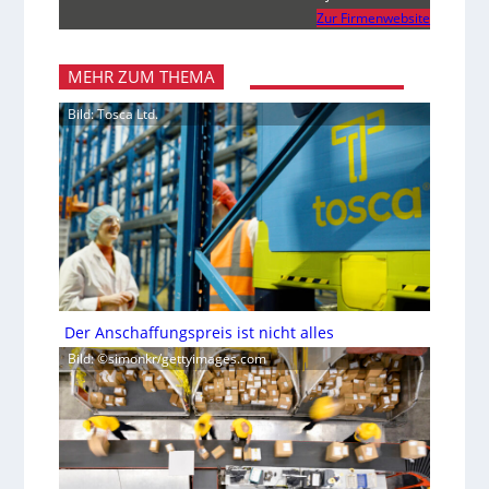
Zur Firmenwebsite
MEHR ZUM THEMA
Bild: Tosca Ltd.
Der Anschaffungspreis ist nicht alles
Bild: ©simonkr/gettyimages.com