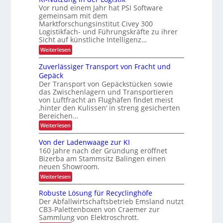
g
i
s
i
a
Vor rund einem Jahr hat PSI Software
e
t
b
n
n
r
gemeinsam mit dem
a
e
k
t
s
Marktforschungsinstitut Civey 300
u
A
n
e
Logistikfach- und Führungskräfte zu ihrer
d
ä
i
s
t
e
Sicht auf künstliche Intelligenz…
m
t
P
r
r
t
:
Weiterlesen
a
z
U
e
a
K
l
S
e
c
I
e
Zuverlässiger Transport von Fracht und
n
A
D
-
t
-
Gepäck
s
C
N
t
P
I
Der Transport von Gepäckstücken sowie
u
p
e
r
x
das Zwischenlagern und Transportieren
t
n
ä
o
z
m
von Luftfracht an Flughäfen findet meist
s
r
u
a
‚hinter den Kulissen‘ in streng gesicherten
e
n
n
t
n
Bereichen…
g
a
z
:
Weiterlesen
i
g
Z
n
e
u
d
m
Von der Ladenwaage zur KI
v
e
e
160 Jahre nach der Gründung eröffnet
e
r
n
Bizerba am Stammsitz Balingen einen
r
L
t
neuen Showroom.
l
o
ä
g
:
Weiterlesen
s
i
V
s
s
o
Robuste Lösung für Recyclinghöfe
i
t
n
Der Abfallwirtschaftsbetrieb Emsland nutzt
g
i
d
e
CB3-Palettenboxen von Craemer zur
k
e
r
Sammlung von Elektroschrott.
r
T