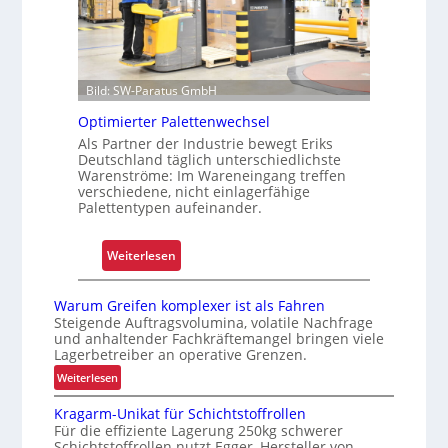
l
i
e
e
t
L
n
o
o
g
f
Bild: SW-Paratus GmbH
i
f
s
Optimierter Palettenwechsel
e
t
Als Partner der Industrie bewegt Eriks
n
Deutschland täglich unterschiedlichste
i
Warenströme: Im Wareneingang treffen
k
verschiedene, nicht einlagerfähige
f
Palettentypen aufeinander.
ü
r
:
Weiterlesen
u
O
n
p
Warum Greifen komplexer ist als Fahren
s
t
Steigende Auftragsvolumina, volatile Nachfrage
i
und anhaltender Fachkräftemangel bringen viele
i
c
Lagerbetreiber an operative Grenzen.
m
h
:
Weiterlesen
i
e
W
e
Kragarm-Unikat für Schichtstoffrollen
r
a
r
Für die effiziente Lagerung 250kg schwerer
e
r
t
Schichtstoffrollen nutzt Egger, Hersteller von