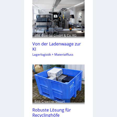
Bild: Bizerba GmbH & Co. KG
Von der Ladenwaage zur
KI
Lagerlogistik + Materialfluss
Bild: Craemer GmbH
Robuste Lösung für
Recyclinghöfe