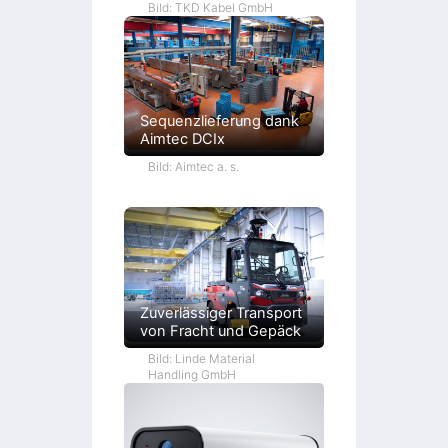
Bild: TKD Kabel GmbH
Sequenzlieferung dank
Aimtec DCIx
Bild: Aimtec a. s.
Zuverlässiger Transport
von Fracht und Gepäck
Bild: Linde Material
Handling GmbH