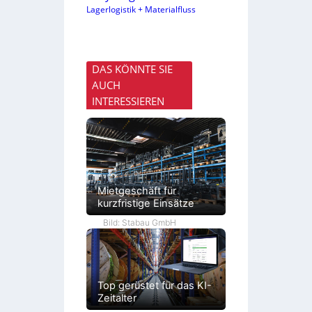
Lagerlogistik + Materialfluss
DAS KÖNNTE SIE
AUCH
INTERESSIEREN
Mietgeschäft für
kurzfristige Einsätze
Bild: Stabau GmbH
Top gerüstet für das KI-
Zeitalter