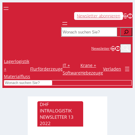
LinkedIn
YouTube
Newsletter abonnieren
Search
LinkedIn
YouTub
Newsletter
Lagerlogistik
IT +
Krane +
+
Flurförderzeuge
Verladen
Software
Hebezeuge
Materialfluss
Search
DHF
INTRALOGISTIK
NEWSLETTER 13
2022