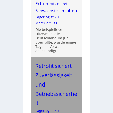
Extremhitze legt
Schwachstellen offen
Lagerlogistik +
Materialfluss
Die beispiellose
Hitzewelle, die
Deutschland im Juni
überrollte, wurde einige
Tage im Voraus
angekündigt.
Retrofit sichert
Zuverlässigkeit
und
Betriebssicherhe
it
Lagerlogistik +