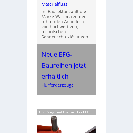
Materialfluss
Im Bausektor zählt die
Marke Warema zu den
führenden Anbietern
von hochwertigen,
technischen
Sonnenschutzlösungen.
Neue EFG-
Baureihen jetzt
erhältlich
Flurförderzeuge
Bild: Siegfried Frenzen GmbH