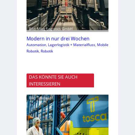
Bild: Mlog Logistics GmbH
Modern in nur drei Wochen
Automation
, 
Lagerlogistik + Materialfluss
, 
Mobile
Robotik
, 
Robotik
DAS KÖNNTE SIE AUCH
INTERESSIEREN
Bild: Tosca Ltd.