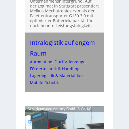
Unternehmenshintergrund. Auf
der Logimat in Stuttgart präsentiert
Melkus Mechatronic erstmals den
Palettentransporter G130 3.0 mit
optimierter Batteriekapazität für
noch höhere Leistungsfähigkeit.
Intralogistik auf engem
Raum
Automation
, 
Flurförderzeuge
, 
Fördertechnik & Handling
, 
Lagerlogistik & Materialfluss
, 
Mobile Robotik
Bild: Neumaier Industry GmbH & Co. KG