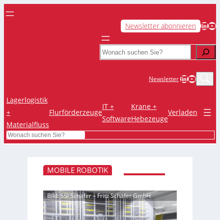
LinkedIn
YouTube
Newsletter abonnieren
Search
LinkedIn
YouTub
Newsletter
Lagerlogistik
IT +
Krane +
+
Flurförderzeuge
Verladen
Software
Hebezeuge
Materialfluss
Search
MOBILE ROBOTIK
Bild: SSI Schäfer – Fritz Schäfer GmbH