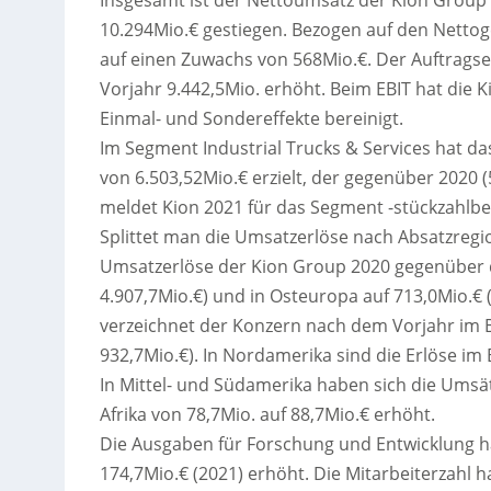
Insgesamt ist der Nettoumsatz der Kion Group
10.294Mio.€ gestiegen. Bezogen auf den Netto
auf einen Zuwachs von 568Mio.€. Der Auftrags
Vorjahr 9.442,5Mio. erhöht. Beim EBIT hat die
Einmal- und Sondereffekte bereinigt.
Im Segment Industrial Trucks & Services hat 
von 6.503,52Mio.€ erzielt, der gegenüber 2020 
meldet Kion 2021 für das Segment -stückzahlbez
Splittet man die Umsatzerlöse nach Absatzregio
Umsatzerlöse der Kion Group 2020 gegenüber d
4.907,7Mio.€) und in Osteuropa auf 713,0Mio.€ (
verzeichnet der Konzern nach dem Vorjahr im B
932,7Mio.€). In Nordamerika sind die Erlöse im 
In Mittel- und Südamerika haben sich die Umsä
Afrika von 78,7Mio. auf 88,7Mio.€ erhöht.
Die Ausgaben für Forschung und Entwicklung ha
174,7Mio.€ (2021) erhöht. Die Mitarbeiterzahl 