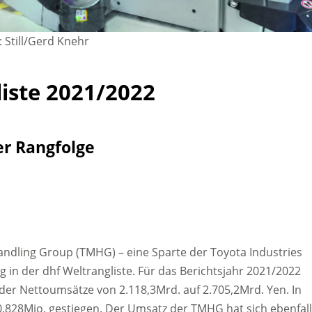
: Still/Gerd Knehr
iste 2021/2022
r Rangfolge
 Handling Group (TMHG) – eine Sparte der Toyota Industries
 in der dhf Weltrangliste. Für das Berichtsjahr 2021/2022
er Nettoumsätze von 2.118,3Mrd. auf 2.705,2Mrd. Yen. In
0.828Mio. gestiegen. Der Umsatz der TMHG hat sich ebenfal