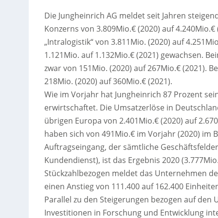
Die Jungheinrich AG meldet seit Jahren steige
Konzerns von 3.809Mio.€ (2020) auf 4.240Mio.€ 
„Intralogistik“ von 3.811Mio. (2020) auf 4.251M
1.121Mio. auf 1.132Mio.€ (2021) gewachsen. Be
zwar von 151Mio. (2020) auf 267Mio.€ (2021). 
218Mio. (2020) auf 360Mio.€ (2021).
Wie im Vorjahr hat Jungheinrich 87 Prozent s
erwirtschaftet. Die Umsatzerlöse in Deutschland
übrigen Europa von 2.401Mio.€ (2020) auf 2.67
haben sich von 491Mio.€ im Vorjahr (2020) im 
Auftragseingang, der sämtliche Geschäftsfelde
Kundendienst), ist das Ergebnis 2020 (3.777Mio.
Stückzahlbezogen meldet das Unternehmen den
einen Anstieg von 111.400 auf 162.400 Einheite
Parallel zu den Steigerungen bezogen auf den 
Investitionen in Forschung und Entwicklung int