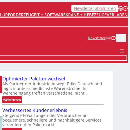
LinkedIn
YouTube
Newsletter abonnieren
FLURFÖRDERZEUGE
IT + SOFTWARE
KRANE + HEBEZEUGE
VERLADEN
LinkedIn
YouTub
Newsletter
Optimierter Palettenwechsel
Als Partner der Industrie bewegt Eriks Deutschland
täglich unterschiedlichste Warenströme: Im
Wareneingang treffen verschiedene, nicht…
:
Weiterlesen
O
Verbessertes Kundenerlebnis
p
Steigende Erwartungen der Verbraucher an
t
bequemere, schnellere und nachhaltigere Services
i
verändern den Paketmarkt.
m