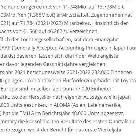
d. Yen und umgerechnet von 11.748Mio. auf 13.778Mio.€
.803Mrd. Yen (1.388Mio.€) erwirtschaftet. Zugenommen hat
21) auf 71.784 (2021/2022) Mitarbeiter. Hinsichtlich der
wachs von 41.560 auf 46.262 zu verzeichnen.
ßlich der Tochtergesellschaften, seit dem Finanzjahr
J-GAAP (Generally Accepted Accounting Principes in Japan) au
dards) basieren, lassen sich die in der Weltrangliste
er davorliegenden Geschäftsjahre vergleichen.
tsjahr 2021 beziehungsweise 2021/2022 282.000 Einheiten
000 gelegen. Im inländischen Flurförderzeugmarkt hat Toyota
n Europa sind im selben Zeitraum 77.000 Einheiten
rkt, wo der Hersteller nach eigener Aussage wie in Japan
0.000 Units gesunken. In ALOMA (Asien, Lateinamerika,
) hat die TMHG im Berichtsjahr 48.000 Units abgesetzt.
mmary die konsolidierten Resultate des ersten Quartals de
rnbezogen weist der Bericht für das erste Vierteljahr