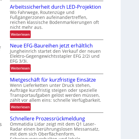
M
s
Arbeitssicherheit durch LED-Projektion
e
c
Wo Fahrwege, Routenzüge und
h
Fußgängerzonen aufeinandertreffen,
h
r
reichen klassische Bodenmarkierungen oft
e
E
nicht mehr aus.
P
r
:
Weiterlesen
r
g
A
a
o
Neue EFG-Baureihen jetzt erhältlich
r
x
f
n
Jungheinrich startet den Verkauf der neuen
b
i
o
Elektro-Gegengewichtsstapler EFG 2/2i und
e
s
m
EFG 3/3i.
i
t
i
:
Weiterlesen
t
e
e
N
s
s
u
Mietgeschäft für kurzfristige Einsätze
e
s
t
n
Wenn Lieferketten unter Druck stehen,
u
i
s
d
Aufträge kurzfristig steigen oder spezielle
e
c
Transportaufgaben gelöst werden müssen,
P
E
h
zählt vor allem eins: schnelle Verfügbarkeit.
r
F
e
:
ä
Weiterlesen
G
r
M
z
-
h
Schnellere Prozessrückmeldung
i
i
B
e
s
Ommatidia Lidar zeigt mit dem Q1 Laser-
e
s
a
i
Radar einen berührungslosen Messansatz,
t
i
u
mit dem sich Oberflächenform,
t
g
o
Schwingungsverhalten und lokale
r