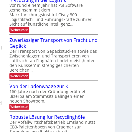
s
a
e
Vor rund einem Jahr hat PSI Software
n
t
b
n
r
gemeinsam mit dem
a
k
s
e
t
Marktforschungsinstitut Civey 300
u
A
e
ä
n
d
i
Logistikfach- und Führungskräfte zu ihrer
s
t
e
t
m
Sicht auf künstliche Intelligenz…
P
r
t
z
r
a
:
Weiterlesen
U
e
l
e
a
K
S
c
e
I
A
Zuverlässiger Transport von Fracht und
D
n
t
-
-
C
s
Gepäck
t
N
l
P
I
e
u
p
Der Transport von Gepäckstücken sowie das
r
x
n
t
ä
Zwischenlagern und Transportieren von
o
m
z
s
Luftfracht an Flughäfen findet meist ‚hinter
r
a
u
e
den Kulissen‘ in streng gesicherten
n
n
t
n
Bereichen…
a
g
z
g
i
:
Weiterlesen
e
n
Z
m
d
u
Von der Ladenwaage zur KI
e
e
v
n
160 Jahre nach der Gründung eröffnet
r
e
t
L
Bizerba am Stammsitz Balingen einen
r
o
neuen Showroom.
l
d
g
ä
:
Weiterlesen
i
s
V
s
s
o
Robuste Lösung für Recyclinghöfe
t
i
n
i
g
Der Abfallwirtschaftsbetrieb Emsland nutzt
d
k
e
CB3-Palettenboxen von Craemer zur
e
r
Sammlung von Elektroschrott.
r