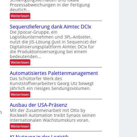
d
e
n
Prozessabweichungen in der Fertigung
e
u
s
deutlich…
i
i
r
c
m
:
Weiterlesen
h
c
S
h
i
e
c
h
Sequenzlieferung dank Aimtec DCIx
ä
n
h
n
L
Die Jipocar-Gruppe, ein
f
n
n
j
E
Logistikunternehmen und 3PL-Anbieter,
e
t
e
e
nutzt die JIS-Lösung (Just in Sequence) der
l
D
f
r
l
Digitalisierungsplattform Aimtec DCIx für
t
-
ü
e
b
die Produktionsversorgung bei einem
z
P
r
r
e
bedeutenden…
t
e
r
k
t
:
Weiterlesen
P
e
o
S
r
u
r
r
e
j
o
Automatisiertes Palettenmanagement
r
i
q
h
z
e
Das Schüttorfer Werk des
z
e
u
e
ä
k
Kunststoffverarbeiters Georg Utz bewegt
e
s
f
b
l
jährlich ein riesiges Sendungsvolumen.
n
t
s
r
l
z
r
t
:
i
Weiterlesen
i
l
i
ü
A
l
o
i
c
s
c
u
Ausbau der USA-Präsenz
i
e
k
n
t
t
h
f
m
Mit der Zusammenarbeit mit Otto by
c
o
n
e
i
e
e
Rockwell Automation treibt Synaos seinen
m
h
r
l
g
n
internationalen Wachstumskurs voran.
a
u
d
t
e
L
:
Weiterlesen
n
u
i
A
g
E
n
a
s
u
d
g
KI-Nutzung in der Logistik
i
i
s