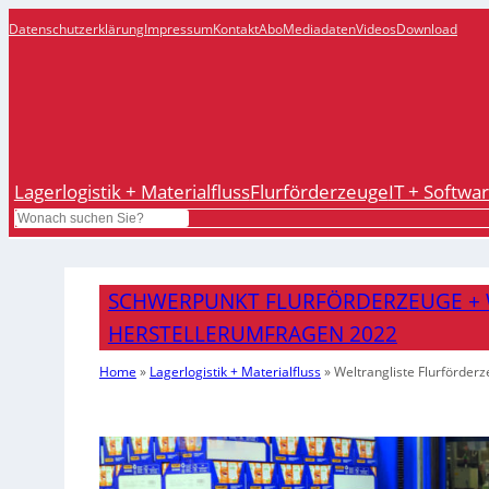
Datenschutzerklärung
Impressum
Kontakt
Abo
Mediadaten
Videos
Download
Lagerlogistik + Materialfluss
Flurförderzeuge
IT + Softwa
Search
SCHWERPUNKT FLURFÖRDERZEUGE + 
HERSTELLERUMFRAGEN 2022
Home
»
Lagerlogistik + Materialfluss
»
Weltrangliste Flurförder