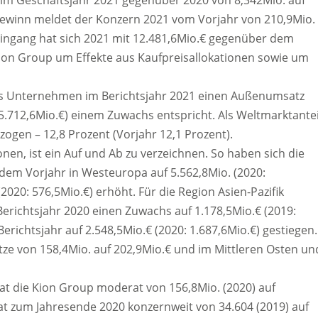
 im Geschäftsjahr 2021 gegenüber 2020 von 8,342Mio. auf
gewinn meldet der Konzern 2021 vom Vorjahr von 210,9Mio.
eingang hat sich 2021 mit 12.481,6Mio.€ gegenüber dem
 Kion Group um Effekte aus Kaufpreisallokationen sowie um
das Unternehmen im Berichtsjahr 2021 einen Außenumsatz
(5.712,6Mio.€) einem Zuwachs entspricht. Als Weltmarktantei
ogen – 12,8 Prozent (Vorjahr 12,1 Prozent).
nen, ist ein Auf und Ab zu verzeichnen. So haben sich die
em Vorjahr in Westeuropa auf 5.562,8Mio. (2020:
2020: 576,5Mio.€) erhöht. Für die Region Asien-Pazifik
erichtsjahr 2020 einen Zuwachs auf 1.178,5Mio.€ (2019:
Berichtsjahr auf 2.548,5Mio.€ (2020: 1.687,6Mio.€) gestiegen.
tze von 158,4Mio. auf 202,9Mio.€ und im Mittleren Osten un
t die Kion Group moderat von 156,8Mio. (2020) auf
hat zum Jahresende 2020 konzernweit von 34.604 (2019) auf