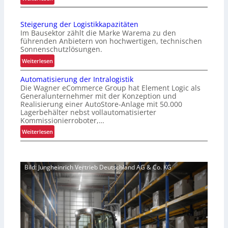
T
e
r
r
Steigerung der Logistikkapazitäten
a
e
Im Bausektor zählt die Marke Warema zu den
n
L
führenden Anbietern von hochwertigen, technischen
s
o
Sonnenschutzlösungen.
p
g
:
Weiterlesen
a
i
S
r
s
Automatisierung der Intralogistik
t
e
t
Die Wagner eCommerce Group hat Element Logic als
e
n
Generalunternehmer mit der Konzeption und
i
i
Realisierung einer AutoStore-Anlage mit 50.000
t
k
g
Lagerbehälter nebst vollautomatisierter
e
f
e
Kommissionierroboter,…
L
ü
r
:
Weiterlesen
a
r
u
A
g
u
n
u
e
n
g
t
r
s
d
Bild: Jungheinrich Vertrieb Deutschland AG & Co. KG
o
k
i
e
m
o
c
r
a
s
h
L
t
t
e
o
i
e
r
g
s
n
e
i
i