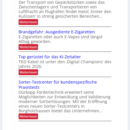
b
e
A
Der Transport von Gepäckstücken sowie das
P
D
N
t
e
-
Zwischenlagern und Transportieren von
C
u
r
t
P
Luftfracht an Flughäfen findet meist ‚hinter den
t
I
t
e
o
r
x
Kulissen‘ in streng gesicherten Bereichen…
z
r
n
ä
j
u
m
:
Weiterlesen
s
i
n
a
e
Z
e
e
g
n
u
n
k
Brandgefahr: Ausgediente E-Zigaretten
i
a
b
v
z
t
n
E-Zigaretten oder auch E-Vapes sind längst
g
e
l
d
Alltag geworden.
e
i
r
e
i
m
l
:
o
Weiterlesen
r
e
c
ä
B
L
n
n
s
r
h
Top gerüstet für das KI-Zeitalter
o
t
s
a
g
e
TKD Kabel ist unter den ‚Digital Champions‘ des
i
n
i
Jahres 2026.
n
g
d
s
e
g
L
:
Weiterlesen
t
r
e
T
i
a
T
f
o
k
Sorter-Testcenter für kundenspezifische
r
s
a
p
Praxistests
a
h
g
t
n
r
Dürkopp Fördertechnik erweitert seine
e
e
s
:
Möglichkeiten zur Entwicklung und Validierung
r
p
n
A
ü
moderner Sortierlösungen: Mit der Eröffnung
o
u
s
t
eines neuen Sorter-Testcenters in
r
s
t
Borgholzhausen bietet das Unternehmen…
r
t
g
e
v
e
a
:
Weiterlesen
t
o
d
S
f
n
n
i
o
ü
s
F
e
r
r