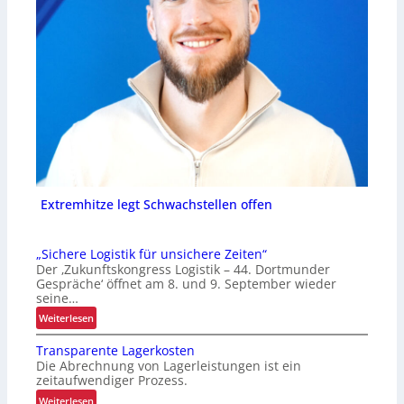
Extremhitze legt Schwachstellen offen
„Sichere Logistik für unsichere Zeiten“
Der ‚Zukunftskongress Logistik – 44. Dortmunder
Gespräche‘ öffnet am 8. und 9. September wieder
seine…
:
Weiterlesen
„
Transparente Lagerkosten
S
Die Abrechnung von Lagerleistungen ist ein
i
zeitaufwendiger Prozess.
c
:
Weiterlesen
h