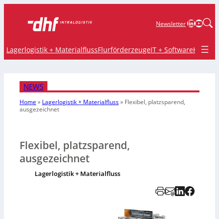
LinkedIn
YouTu
Newsletter
Lagerlogistik + Materialfluss
Flurförderzeuge
IT + Software
Krane 
NEWS
Home
»
Lagerlogistik + Materialfluss
»
Flexibel, platzsparend,
ausgezeichnet
Flexibel, platzsparend,
ausgezeichnet
Lagerlogistik + Materialfluss