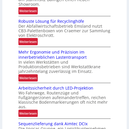
Showroom.
:
Weiterlesen
V
Robuste Lösung für Recyclinghöfe
o
Der Abfallwirtschaftsbetrieb Emsland nutzt
n
CB3-Palettenboxen von Craemer zur Sammlung
d
von Elektroschrott.
e
:
Weiterlesen
r
R
L
Mehr Ergonomie und Präzision im
o
a
innerbetrieblichen Lastentransport
b
d
In vielen Werkstätten und
u
e
Produktionsbetrieben sind Werkstattkrane
s
n
jahrzehntelang zuverlässig im Einsatz.
t
w
:
Weiterlesen
e
a
M
L
a
Arbeitssicherheit durch LED-Projektion
e
ö
Wo Fahrwege, Routenzüge und
g
h
s
Fußgängerzonen aufeinandertreffen, reichen
e
r
u
klassische Bodenmarkierungen oft nicht mehr
z
E
aus.
n
u
r
g
:
Weiterlesen
r
g
f
A
K
o
Sequenzlieferung dank Aimtec DCIx
ü
r
I
n
Die Jipocar-Gruppe, ein Logistikunternehmen
r