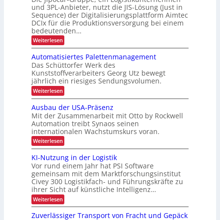
b
o
und 3PL-Anbieter, nutzt die JIS-Lösung (Just in
R
e
Sequence) der Digitalisierungsplattform Aimtec
m
e
i
DCIx für die Produktionsversorgung bei einem
i
c
t
bedeutenden…
e
y
s
:
Weiterlesen
u
c
S
s
n
e
Automatisiertes Palettenmanagement
l
i
q
d
Das Schüttorfer Werk des
i
c
u
P
Kunststoffverarbeiters Georg Utz bewegt
e
n
h
jährlich ein riesiges Sendungsvolumen.
r
n
g
e
z
ä
:
Weiterlesen
h
r
l
A
z
i
ö
h
u
Ausbau der USA-Präsenz
i
e
t
f
e
Mit der Zusammenarbeit mit Otto by Rockwell
f
s
o
e
i
e
Automation treibt Synaos seinen
m
i
r
internationalen Wachstumskurs voran.
a
t
u
o
t
:
d
Weiterlesen
n
i
n
A
g
u
s
u
i
KI-Nutzung in der Logistik
d
i
r
s
a
m
Vor rund einem Jahr hat PSI Software
e
b
c
n
r
gemeinsam mit dem Marktforschungsinstitut
i
a
k
h
t
Civey 300 Logistikfach- und Führungskräfte zu
u
n
A
e
L
ihrer Sicht auf künstliche Intelligenz…
d
i
n
s
e
E
m
:
Weiterlesen
P
e
r
t
K
D
a
U
r
e
I
l
Zuverlässiger Transport von Fracht und Gepäck
-
S
c
-