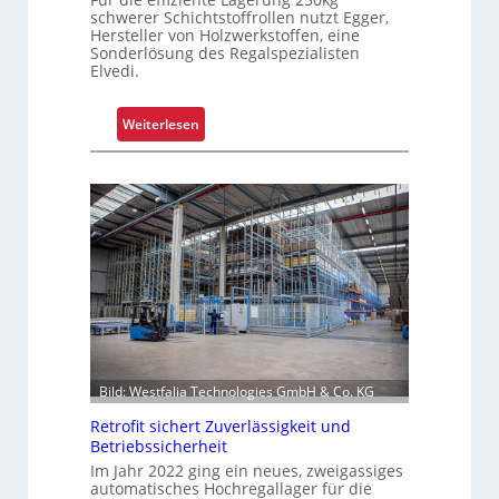
schwerer Schichtstoffrollen nutzt Egger,
m
Hersteller von Holzwerkstoffen, eine
p
Sonderlösung des Regalspezialisten
Elvedi.
l
e
x
:
Weiterlesen
e
K
r
r
i
a
s
g
t
a
a
r
l
m
s
-
F
U
a
n
h
i
Bild: Westfalia Technologies GmbH & Co. KG
r
k
e
Retrofit sichert Zuverlässigkeit und
a
n
Betriebssicherheit
t
Im Jahr 2022 ging ein neues, zweigassiges
f
automatisches Hochregallager für die
ü