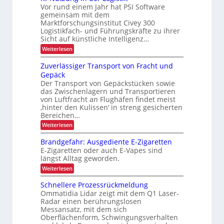
h
r
s
Vor rund einem Jahr hat PSI Software
z
e
b
ö
h
r
gemeinsam mit dem
i
a
f
e
t
Marktforschungsinstitut Civey 300
u
s
e
e
i
Logistikfach- und Führungskräfte zu ihrer
d
i
s
e
Sicht auf künstliche Intelligenz…
t
P
o
r
:
d
Weiterlesen
a
U
n
K
l
S
u
I
e
i
Zuverlässiger Transport von Fracht und
A
r
-
t
-
m
Gepäck
N
t
c
P
i
Der Transport von Gepäckstücken sowie
u
e
r
h
das Zwischenlagern und Transportieren
t
n
n
ä
L
z
m
von Luftfracht an Flughäfen findet meist
s
n
u
a
E
‚hinter den Kulissen‘ in streng gesicherten
e
e
n
n
n
Bereichen…
D
g
a
r
z
:
-
Weiterlesen
i
g
b
Z
n
e
P
u
e
d
m
Brandgefahr: Ausgediente E-Zigaretten
r
v
e
e
t
E-Zigaretten oder auch E-Vapes sind
e
o
r
n
längst Alltag geworden.
r
r
L
t
j
l
o
i
:
Weiterlesen
e
ä
g
B
e
s
i
r
k
Schnellere Prozessrückmeldung
b
s
s
a
t
Ommatidia Lidar zeigt mit dem Q1 Laser-
i
t
n
l
Radar einen berührungslosen
i
g
i
d
i
e
Messansatz, mit dem sich
k
g
o
c
r
Oberflächenform, Schwingungsverhalten
e
n
T
f