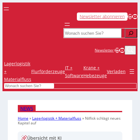
LinkedIn
YouTube
Newsletter abonnieren
Search
LinkedIn
YouTub
Newsletter
Lagerlogistik
IT +
Krane +
+
Flurförderzeuge
Verladen
Software
Hebezeuge
Materialfluss
Search
NEWS
Home
»
Lagerlogistik + Materialfluss
»
Nilfisk schlägt neues
Kapitel auf
Übersicht mit KI