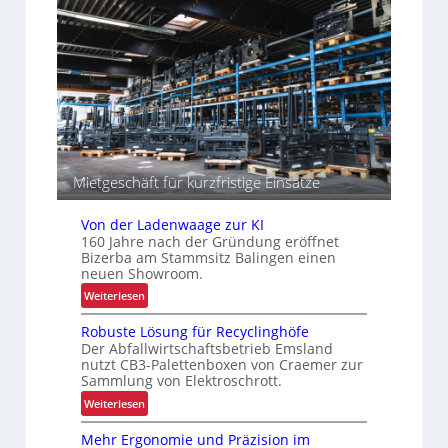
a
r
e
z
I
b
i
n
s
t
t
s
ä
r
i
t
a
c
e
l
h
n
o
e
g
r
i
Mietgeschäft für kurzfristige Einsätze
h
s
t
e
Von der Ladenwaage zur KI
i
i
160 Jahre nach der Gründung eröffnet
k
Bizerba am Stammsitz Balingen einen
t
neuen Showroom.
:
Weiterlesen
V
Robuste Lösung für Recyclinghöfe
o
Der Abfallwirtschaftsbetrieb Emsland
n
nutzt CB3-Palettenboxen von Craemer zur
d
Sammlung von Elektroschrott.
e
:
Weiterlesen
r
R
L
Mehr Ergonomie und Präzision im
o
a