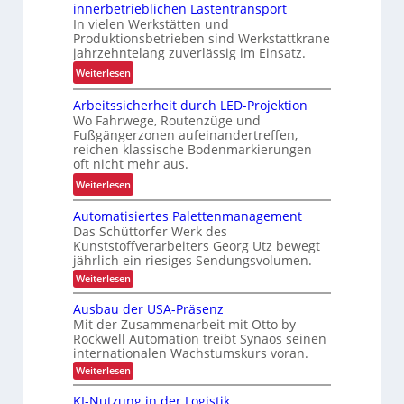
innerbetrieblichen Lastentransport
b
d
In vielen Werkstätten und
u
e
Produktionsbetrieben sind Werkstattkrane
s
n
jahrzehntelang zuverlässig im Einsatz.
t
w
:
Weiterlesen
e
a
M
L
a
Arbeitssicherheit durch LED-Projektion
e
ö
Wo Fahrwege, Routenzüge und
g
h
s
Fußgängerzonen aufeinandertreffen,
e
r
u
reichen klassische Bodenmarkierungen
z
E
oft nicht mehr aus.
n
u
r
g
:
Weiterlesen
r
g
f
A
K
o
Automatisiertes Palettenmanagement
ü
r
I
n
Das Schüttorfer Werk des
r
b
o
Kunststoffverarbeiters Georg Utz bewegt
R
e
jährlich ein riesiges Sendungsvolumen.
m
e
i
:
i
Weiterlesen
c
t
A
e
y
u
s
Ausbau der USA-Präsenz
u
t
c
s
Mit der Zusammenarbeit mit Otto by
o
n
l
Rockwell Automation treibt Synaos seinen
i
m
d
internationalen Wachstumskurs voran.
i
a
c
P
t
:
n
Weiterlesen
h
i
r
A
g
e
s
u
ä
KI-Nutzung in der Logistik
i