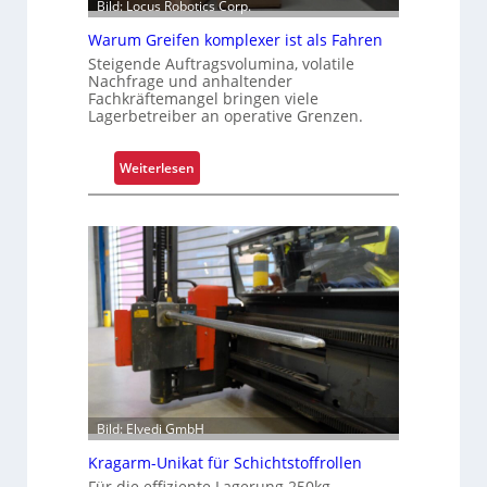
Bild: Locus Robotics Corp.
t
e
Warum Greifen komplexer ist als Fahren
s
Steigende Auftragsvolumina, volatile
K
Nachfrage und anhaltender
Fachkräftemangel bringen viele
u
Lagerbetreiber an operative Grenzen.
n
d
:
Weiterlesen
e
W
n
a
e
r
r
u
l
m
e
G
b
r
n
e
i
i
s
f
e
Bild: Elvedi GmbH
n
Kragarm-Unikat für Schichtstoffrollen
k
Für die effiziente Lagerung 250kg
o