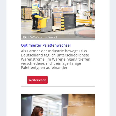
Bild: SW-Paratus GmbH
Optimierter Palettenwechsel
Als Partner der Industrie bewegt Eriks
Deutschland täglich unterschiedlichste
Warenströme: Im Wareneingang treffen
verschiedene, nicht einlagerfähige
Palettentypen aufeinander.
:
Weiterlesen
O
p
t
i
m
i