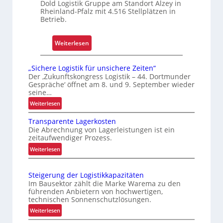
Dold Logistik Gruppe am Standort Alzey in
r
Rheinland-Pfalz mit 4.516 Stellplätzen in
Betrieb.
S
c
h
:
Weiterlesen
i
R
c
e
„Sichere Logistik für unsichere Zeiten“
h
t
Der ‚Zukunftskongress Logistik – 44. Dortmunder
t
Gespräche‘ öffnet am 8. und 9. September wieder
r
seine…
s
o
:
t
Weiterlesen
f
„
o
i
Transparente Lagerkosten
S
f
t
Die Abrechnung von Lagerleistungen ist ein
i
f
s
zeitaufwendiger Prozess.
c
r
i
:
Weiterlesen
h
o
c
T
e
l
r
h
r
Steigerung der Logistikkapazitäten
l
a
e
e
Im Bausektor zählt die Marke Warema zu den
n
e
L
r
führenden Anbietern von hochwertigen,
s
n
o
technischen Sonnenschutzlösungen.
t
p
g
Z
:
Weiterlesen
a
i
S
u