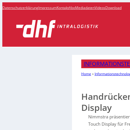
Datenschutzerklärung
Impressum
Kontakt
Abo
Mediadaten
Videos
Download
INFORMATIONST
Home
»
Informationstechnolo
Handrücken
Display
Nimmstra präsentier
Touch Display für Fr