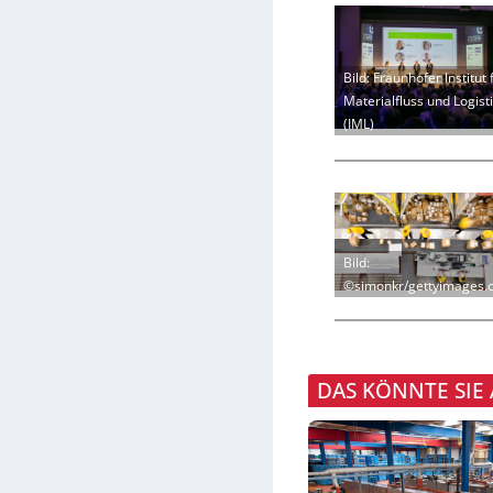
Bild: Fraunhofer Institut 
Materialfluss und Logist
(IML)
Bild:
©simonkr/gettyimages.
DAS KÖNNTE SIE