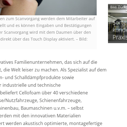
Bild: Dür
i
aten zum Scanvorgang werden dem Mitarbeiter auf
Sorte
I
ellt und es können Eingaben und Bestätigungen
f
kund
Der Scanvorgang wird mit dem Daumen über den
Praxi
direkt über das Touch Display aktiviert.
–
Bild:
vatives Familienunternehmen, das sich auf die
 die Welt leiser zu machen. Als Spezialist auf dem
l
i
m- und Schalldämpfprodukte sowie
 industrielle und technische
eliefert Cellofoam über 40 verschiedene
se/Nutzfahrzeuge, Schienenfahrzeuge,
f
inenbau, Baumaschinen u.v.m. – selbst
rden mit den innovativen Materialien
ert werden akustisch optimierte, montagefertige