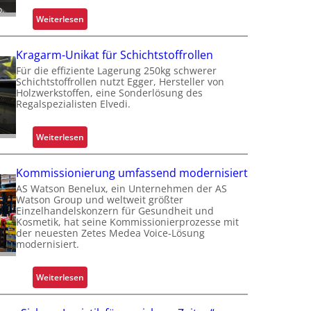
p.
:
Weiterlesen
W
a
Kragarm-Unikat für Schichtstoffrollen
r
Für die effiziente Lagerung 250kg schwerer
u
Schichtstoffrollen nutzt Egger, Hersteller von
m
Holzwerkstoffen, eine Sonderlösung des
Regalspezialisten Elvedi.
G
r
e
:
Weiterlesen
i
K
f
r
Kommissionierung umfassend modernisiert
e
a
AS Watson Benelux, ein Unternehmen der AS
n
g
Watson Group und weltweit größter
k
a
Einzelhandelskonzern für Gesundheit und
Kosmetik, hat seine Kommissionierprozesse mit
o
r
der neuesten Zetes Medea Voice-Lösung
m
m
modernisiert.
p
-
l
U
:
Weiterlesen
e
n
K
x
i
o
e