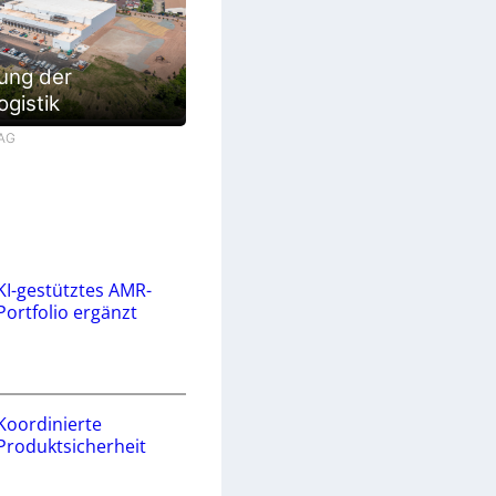
ung der
ogistik
 AG
KI-gestütztes AMR-
Portfolio ergänzt
Koordinierte
Produktsicherheit