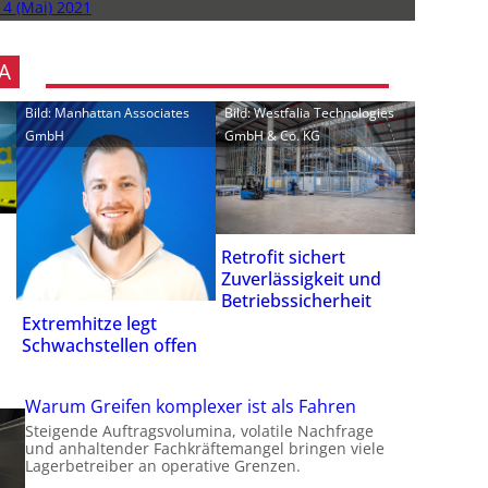
 4 (Mai) 2021
A
Bild: Manhattan Associates
Bild: Westfalia Technologies
GmbH
GmbH & Co. KG
Retrofit sichert
Zuverlässigkeit und
Betriebssicherheit
Extremhitze legt
Schwachstellen offen
Warum Greifen komplexer ist als Fahren
Steigende Auftragsvolumina, volatile Nachfrage
und anhaltender Fachkräftemangel bringen viele
Lagerbetreiber an operative Grenzen.