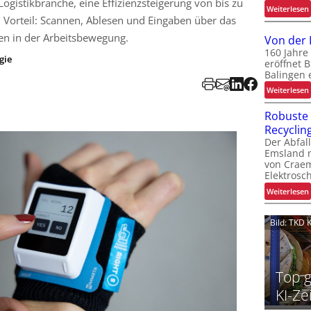
ogistikbranche, eine Effizienzsteigerung von bis zu
:
Weiterlesen
. Vorteil: Scannen, Ablesen und Eingaben über das
t
en in der Arbeitsbewegung.
Von der 
160 Jahre
gie
eröffnet 
Balingen
:
Weiterlesen
l
Robuste 
t
Recyclin
t
t
Der Abfal
Emsland n
von Crae
Elektrosch
:
Weiterlesen
Bild: TKD
l
t
Top g
l
KI-Ze