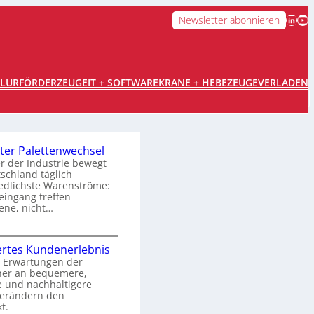
LinkedIn
YouTube
Newsletter abonnieren
FLURFÖRDERZEUGE
IT + SOFTWARE
KRANE + HEBEZEUGE
VERLADEN
ter Palettenwechsel
er der Industrie bewegt
tschland täglich
edlichste Warenströme:
ingang treffen
ene, nicht…
O
rtes Kundenerlebnis
p
 Erwartungen der
her an bequemere,
e und nachhaltigere
m
verändern den
t.