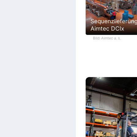
Sequenzlieferun
Aimtec DCIx
Bild: Aimtec a. s.