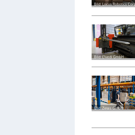
Bild: Locus Robotics Cor
Bild: Elvedi GmbH
Bild: Zetes GmbH