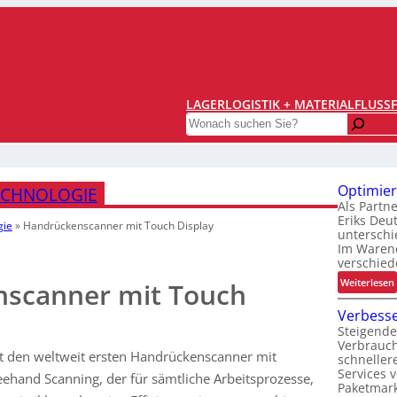
LAGERLOGISTIK + MATERIALFLUSS
Search
Optimier
ECHNOLOGIE
Als Partn
Eriks Deu
gie
»
Handrückenscanner
mit Touch Display
unterschi
Im Warene
verschied
:
Weiterlesen
scanner mit Touch
Verbesse
Steigende
t
Verbrauc
i
t den weltweit ersten Handrückenscanner mit
schneller
Services 
eehand Scanning, der für sämtliche Arbeitsprozesse,
i
Paketmark