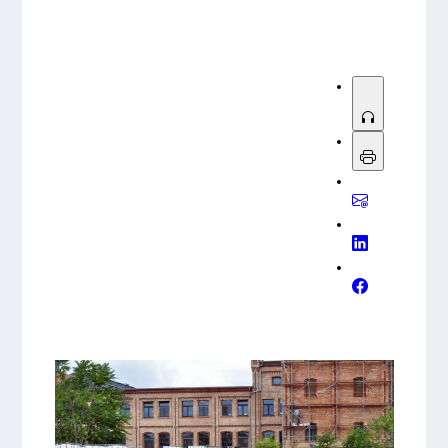
nur genehmigte Transport- und
Entsorgungspartner einsetzen (Genehmigung nach
§ 54 KrWG prüfen); andernfalls drohen neben
Strafen auch Stilllegungen, Genehmigungsentzug
sowie hohe Sanierungs- und
Schadensersatzkosten.