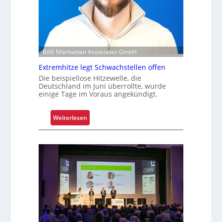
l
e
e
r
n
u
n
g
Bild: Manhattan Associates GmbH
u
Extremhitze legt Schwachstellen offen
m
Die beispiellose Hitzewelle, die
f
Deutschland im Juni überrollte, wurde
a
einige Tage im Voraus angekündigt.
s
s
:
Weiterlesen
e
E
n
x
d
t
m
r
o
e
d
m
e
h
r
i
n
t
i
z