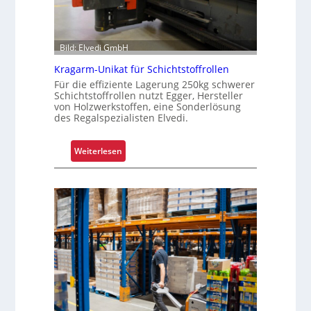
i
f
e
Bild: Elvedi GmbH
n
k
Kragarm-Unikat für Schichtstoffrollen
o
Für die effiziente Lagerung 250kg schwerer
Schichtstoffrollen nutzt Egger, Hersteller
m
von Holzwerkstoffen, eine Sonderlösung
p
des Regalspezialisten Elvedi.
l
e
:
Weiterlesen
x
K
e
r
r
a
i
g
s
a
t
r
a
m
l
-
s
U
F
n
a
i