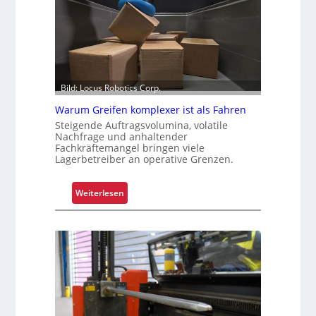
Bild: Locus Robotics Corp.
Warum Greifen komplexer ist als Fahren
Steigende Auftragsvolumina, volatile
Nachfrage und anhaltender
Fachkräftemangel bringen viele
Lagerbetreiber an operative Grenzen.
:
Weiterlesen
W
a
r
u
m
G
r
e