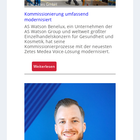
h
Bild: Zetes GmbH
k
r
a
Kommissionierung umfassend
e
modernisiert
t
n
AS Watson Benelux, ein Unternehmen der
f
AS Watson Group und weltweit größter
ü
Einzelhandelskonzern für Gesundheit und
r
Kosmetik, hat seine
S
Kommissionierprozesse mit der neuesten
Zetes Medea Voice-Lösung modernisiert.
c
h
i
:
Weiterlesen
c
K
h
o
t
m
s
m
t
i
o
s
f
s
f
i
r
o
o
n
l
i