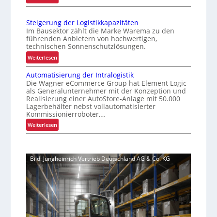
i
i
f
V
e
s
e
e
r
t
Steigerung der Logistikkapazitäten
r
n
t
Im Bausektor zählt die Marke Warema zu den
i
b
e
führenden Anbietern von hochwertigen,
k
e
technischen Sonnenschutzlösungen.
r
f
s
P
:
Weiterlesen
ü
s
a
S
e
r
Automatisierung der Intralogistik
l
t
r
u
Die Wagner eCommerce Group hat Element Logic
e
e
t
als Generalunternehmer mit der Konzeption und
n
t
i
Realisierung einer AutoStore-Anlage mit 50.000
e
t
s
g
Lagerbehälter nebst vollautomatisierter
s
e
i
e
Kommissionierroboter,…
K
n
r
c
:
Weiterlesen
u
w
u
h
A
n
e
n
e
u
d
c
g
t
r
e
h
d
Bild: Jungheinrich Vertrieb Deutschland AG & Co. KG
o
n
e
s
e
m
e
Z
e
r
a
r
e
l
L
t
l
i
o
i
e
t
g
s
b
i
e
i