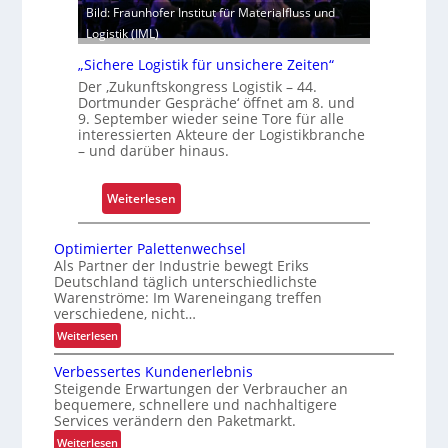
s
Bild: Fraunhofer Institut für Materialfluss und
e
i
Logistik (IML)
l
e
e
„Sichere Logistik für unsichere Zeiten“
r
g
Der ‚Zukunftskongress Logistik – 44.
t
Dortmunder Gespräche‘ öffnet am 8. und
t
9. September wieder seine Tore für alle
S
interessierten Akteure der Logistikbranche
c
– und darüber hinaus.
h
w
:
Weiterlesen
a
„
c
S
Optimierter Palettenwechsel
h
i
Als Partner der Industrie bewegt Eriks
s
Deutschland täglich unterschiedlichste
c
t
Warenströme: Im Wareneingang treffen
h
verschiedene, nicht…
e
e
l
:
Weiterlesen
r
O
l
e
Verbessertes Kundenerlebnis
p
e
L
Steigende Erwartungen der Verbraucher an
t
n
bequemere, schnellere und nachhaltigere
o
i
o
Services verändern den Paketmarkt.
g
m
f
:
Weiterlesen