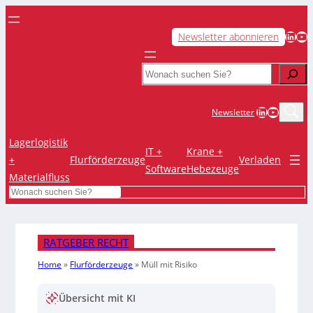
LinkedIn
YouTube
Newsletter abonnieren
Search
LinkedIn
YouTub
Newsletter
Lagerlogistik
IT +
Krane +
+
Flurförderzeuge
Verladen
Software
Hebezeuge
Materialfluss
Search
RATGEBER RECHT
Home
»
Flurförderzeuge
»
Müll mit Risiko
Übersicht mit KI