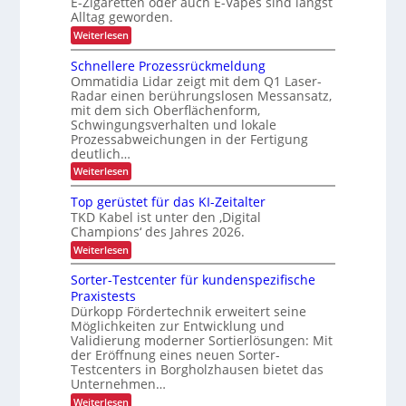
E-Zigaretten oder auch E-Vapes sind längst
e
o
r
n
Alltag geworden.
r
r
L
t
j
l
o
i
:
Weiterlesen
e
ä
g
B
e
s
i
r
k
Schnellere Prozessrückmeldung
b
s
s
a
t
Ommatidia Lidar zeigt mit dem Q1 Laser-
i
t
n
l
Radar einen berührungslosen Messansatz,
i
g
i
d
i
e
mit dem sich Oberflächenform,
k
g
o
c
r
Schwingungsverhalten und lokale
e
n
T
f
h
Prozessabweichungen in der Fertigung
r
a
deutlich…
e
a
h
:
Weiterlesen
n
n
r
S
s
:
L
c
p
A
Top gerüstet für das KI-Zeitalter
a
h
o
u
TKD Kabel ist unter den ‚Digital
n
r
s
s
Champions‘ des Jahres 2026.
e
t
g
t
l
v
:
Weiterlesen
e
e
l
o
T
d
e
n
o
n
i
Sorter-Testcenter für kundenspezifische
r
F
p
e
t
Praxistests
e
r
g
n
r
P
Dürkopp Fördertechnik erweitert seine
a
e
t
r
c
Möglichkeiten zur Entwicklung und
r
e
a
o
h
ü
E
Validierung moderner Sortierlösungen: Mit
n
z
t
s
-
der Eröffnung eines neuen Sorter-
e
s
u
t
Z
Testcenters in Borgholzhausen bietet das
s
n
e
i
p
Unternehmen…
s
d
t
g
o
r
G
f
:
a
Weiterlesen