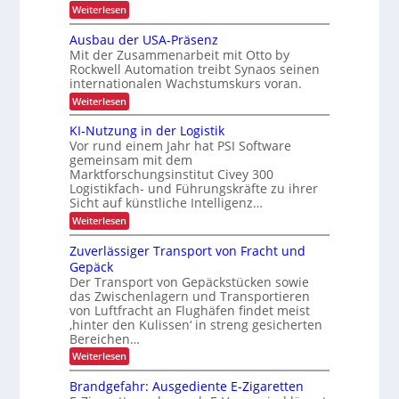
i
:
i
Weiterlesen
c
t
A
e
y
u
s
Ausbau der USA-Präsenz
u
t
c
s
Mit der Zusammenarbeit mit Otto by
o
n
l
Rockwell Automation treibt Synaos seinen
i
m
d
internationalen Wachstumskurs voran.
i
a
c
P
t
:
n
Weiterlesen
h
i
r
A
g
e
s
u
ä
KI-Nutzung in der Logistik
i
h
r
s
Vor rund einem Jahr hat PSI Software
z
e
b
ö
h
r
gemeinsam mit dem
i
a
f
e
t
Marktforschungsinstitut Civey 300
u
s
e
e
i
Logistikfach- und Führungskräfte zu ihrer
d
i
s
e
Sicht auf künstliche Intelligenz…
t
P
o
r
:
d
Weiterlesen
a
U
n
K
l
S
u
I
e
i
Zuverlässiger Transport von Fracht und
A
r
-
t
-
m
Gepäck
N
t
c
P
i
Der Transport von Gepäckstücken sowie
u
e
r
h
das Zwischenlagern und Transportieren
t
n
n
ä
L
z
m
von Luftfracht an Flughäfen findet meist
s
n
u
a
E
‚hinter den Kulissen‘ in streng gesicherten
e
e
n
n
n
Bereichen…
D
g
a
r
z
:
-
Weiterlesen
i
g
b
Z
n
e
P
u
e
d
m
Brandgefahr: Ausgediente E-Zigaretten
r
v
e
e
t