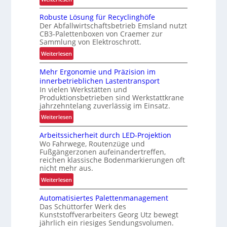
V
Robuste Lösung für Recyclinghöfe
o
Der Abfallwirtschaftsbetrieb Emsland nutzt
n
CB3-Palettenboxen von Craemer zur
d
Sammlung von Elektroschrott.
e
:
Weiterlesen
r
R
L
Mehr Ergonomie und Präzision im
o
a
innerbetrieblichen Lastentransport
b
d
In vielen Werkstätten und
u
e
Produktionsbetrieben sind Werkstattkrane
s
n
jahrzehntelang zuverlässig im Einsatz.
t
w
:
Weiterlesen
e
a
M
L
a
Arbeitssicherheit durch LED-Projektion
e
ö
Wo Fahrwege, Routenzüge und
g
h
s
Fußgängerzonen aufeinandertreffen,
e
r
u
reichen klassische Bodenmarkierungen oft
z
E
nicht mehr aus.
n
u
r
g
:
Weiterlesen
r
g
f
A
K
o
Automatisiertes Palettenmanagement
ü
r
I
n
Das Schüttorfer Werk des
r
b
o
Kunststoffverarbeiters Georg Utz bewegt
R
e
jährlich ein riesiges Sendungsvolumen.
m
e