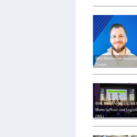
Bild: Manhattan Associa
GmbH
Bild: Fraunhofer Institut 
Materialfluss und Logist
(IML)