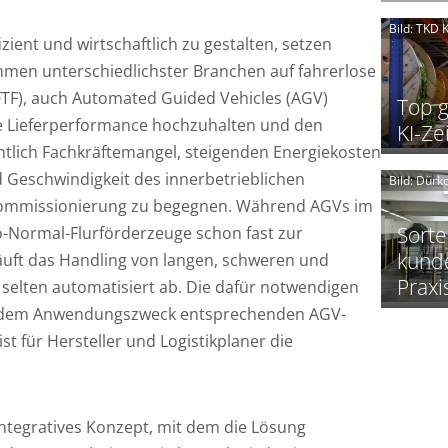
Bild: TKD
t
ient und wirtschaftlich zu gestalten, setzen
l
en unterschiedlichster Branchen auf fahrerlose
l
TF), auch Automated Guided Vehicles (AGV)
i
Top g
t
 die Lieferperformance hochzuhalten und den
KI-Ze
t
i
tlich Fachkräftemangel, steigenden Energiekosten
i
i
d Geschwindigkeit des innerbetrieblichen
Bild: Dür
Kommissionierung zu begegnen. Während AGVs im
i
Sorte
-Normal-Flurförderzeuge schon fast zur
i
kund
äuft das Handling von langen, schweren und
Praxi
 selten automatisiert ab. Die dafür notwendigen
i
t
t
 dem Anwendungszweck entsprechenden AGV-
st für Hersteller und Logistikplaner die
t
I
t
integratives Konzept, mit dem die Lösung
l