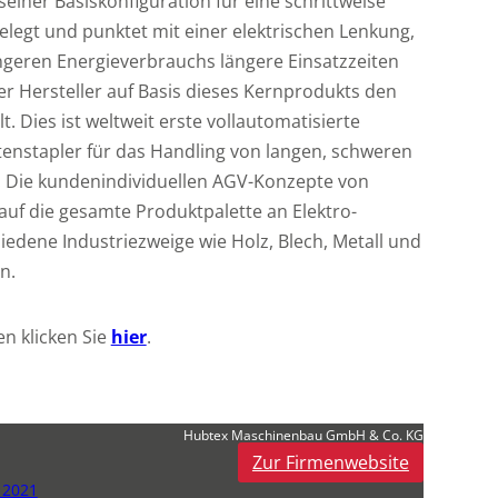
seiner Basiskonfiguration für eine schrittweise
legt und punktet mit einer elektrischen Lenkung,
ngeren Energieverbrauchs längere Einsatzzeiten
er Hersteller auf Basis dieses Kernprodukts den
. Dies ist weltweit erste vollautomatisierte
enstapler für das Handling von langen, schweren
. Die kundenindividuellen AGV-Konzepte von
uf die gesamte Produktpalette an Elektro-
iedene Industriezweige wie Holz, Blech, Metall und
n.
n klicken Sie
hier
.
Hubtex Maschinenbau GmbH & Co. KG
Zur Firmenwebsite
 2021