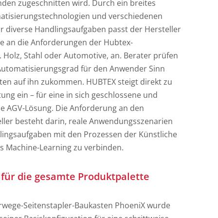
nden zugeschnitten wird. Durch ein breites
tisierungstechnologien und verschiedenen
i
 diverse Handlingsaufgaben passt der Hersteller
e an die Anforderungen der Hubtex-
t
i
. Holz, Stahl oder Automotive, an. Berater prüfen
r Automatisierungsgrad für den Anwender Sinn
ten auf ihn zukommen. HUBTEX steigt direkt zu
atung ein – für eine in sich geschlossene und
he AGV-Lösung. Die Anforderung an den
ller besteht darin, reale Anwendungsszenarien
ingsaufgaben mit den Prozessen der Künstliche
des Machine-Learning zu verbinden.
für die gesamte Produktpalette
rwege-Seitenstapler-Baukasten PhoeniX wurde