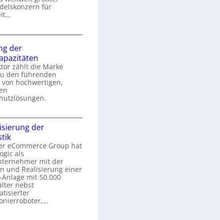
r
delskonzern für
m
it…
U
K
n
o
ng der
m
kapazitäten
k
m
tor zählt die Marke
a
u den führenden
 von hochwertigen,
s
hen
s
ü
hutzlösungen.
r
o
S
S
n
c
sierung der
h
stik
e
e
er eCommerce Group hat
r
c
ogic als
g
u
nternehmer mit der
h
e
n
n und Realisierung einer
r
g
-Anlage mit 50.000
s
u
u
lter nebst
tisierter
n
m
o
onierroboter,…
g
d
a