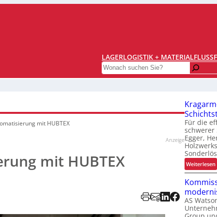
LAGERLOGISTIK + MATERIALFLUSS
Search
Kragarm-
Schichtst
Für die e
omatisierung mit HUBTEX
schwerer 
Egger, Her
Anzeige
Holzwerks
Sonderlö
erung mit HUBTEX
:
Weiterlesen
Kommiss
modernis
AS Watson
Unterneh
Group und