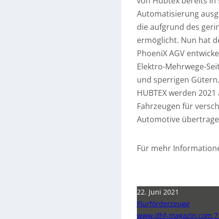
von Hubtex bereits in 
Automatisierung ausge
die aufgrund des geri
ermöglicht. Nun hat d
PhoeniX AGV entwickelt
Elektro-Mehrwege-Seit
und sperrigen Gütern
HUBTEX werden 2021 a
Fahrzeugen für versch
Automotive übertrage
Für mehr Informatione
22. Juni 2021
Flurförderzeuge
www.dhf-magazin.com 7