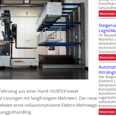
Einzelhan
Gesundhe
-
:
Weiterlesen
Steigeru
i
Logistik
Im Bausek
i
Warema z
t
Anbietern
f
technisc
Sonnensc
i
:
Weiterlesen
Automati
t
i
Intralogi
i
Die Wagn
i
Element L
Generalu
Konzeptio
t
Fahrzeug aus einer Hand: HUBTEX bietet
AutoStore
Lagerbehä
V-Lösungen mit langfristigem Mehrwert. Der neue
t
vollautoma
eltweit erste vollautomatisierte Elektro-Mehrwege-
Kommissi
f
f
 Langguthandling.
:
Weiterlesen
f