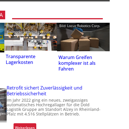
A
Bild:
Bild: Locus Robotics Corp.
©simonkr/gettyimages.com
Transparente
Warum Greifen
Lagerkosten
komplexer ist als
Fahren
Retrofit sichert Zuverlässigkeit und
Betriebssicherheit
Im Jahr 2022 ging ein neues, zweigassiges
automatisches Hochregallager für die Dold
Logistik Gruppe am Standort Alzey in Rheinland-
gies
Pfalz mit 4.516 Stellplätzen in Betrieb.
:
Weiterlesen