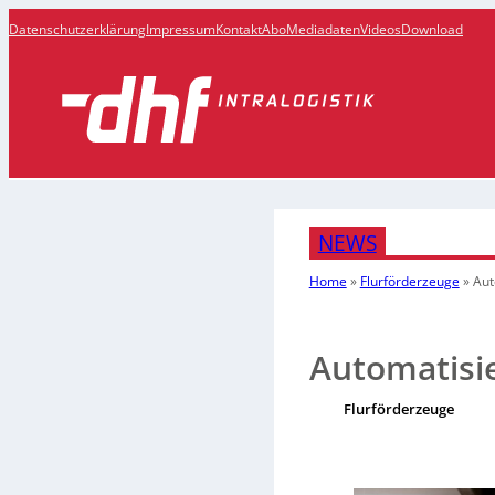
Datenschutzerklärung
Impressum
Kontakt
Abo
Mediadaten
Videos
Download
NEWS
Home
»
Flurförderzeuge
»
Aut
Automatisi
Flurförderzeuge