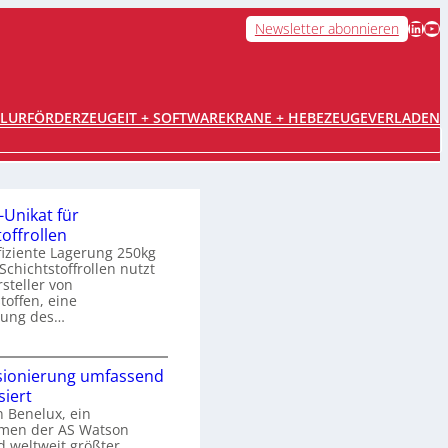
LinkedIn
YouTube
Newsletter abonnieren
FLURFÖRDERZEUGE
IT + SOFTWARE
KRANE + HEBEZEUGE
VERLADEN
Unikat für
offrollen
ffiziente Lagerung 250kg
Schichtstoffrollen nutzt
steller von
toffen, eine
sung des…
K
ionierung umfassend
r
iert
a
 Benelux, ein
g
men der AS Watson
a
 weltweit größter