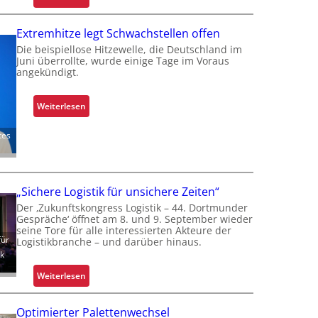
R
e
Extremhitze legt Schwachstellen offen
t
Die beispiellose Hitzewelle, die Deutschland im
r
Juni überrollte, wurde einige Tage im Voraus
o
angekündigt.
f
i
:
Weiterlesen
t
E
s
x
tes
i
t
c
r
h
e
e
„Sichere Logistik für unsichere Zeiten“
m
r
Der ‚Zukunftskongress Logistik – 44. Dortmunder
h
Gespräche‘ öffnet am 8. und 9. September wieder
t
i
seine Tore für alle interessierten Akteure der
Z
für
t
Logistikbranche – und darüber hinaus.
u
ik
z
v
e
:
Weiterlesen
e
l
„
r
e
S
l
Optimierter Palettenwechsel
g