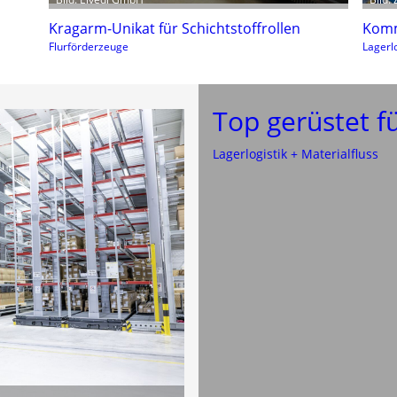
Kragarm-Unikat für Schichtstoffrollen
Komm
Flurförderzeuge
Lagerlo
Top gerüstet fü
Lagerlogistik + Materialfluss