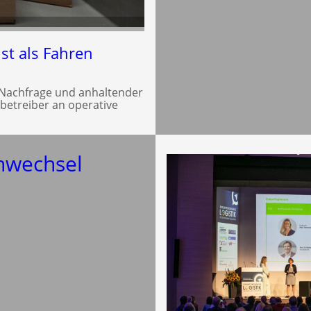
st als Fahren
e Nachfrage und anhaltender
betreiber an operative
enwechsel