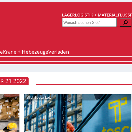
LAGERLOGISTIK + MATERIALFLUSS
Search
re
Krane + Hebezeuge
Verladen
R 21 2022
Bild: Tosca Ltd.