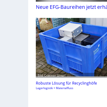
Neue EFG-Baureihen jetzt erhä
Bild: Craemer GmbH
Robuste Lösung für Recyclinghöfe
Lagerlogistik + Materialfluss