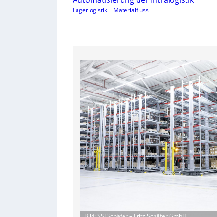
Automatisierung der Intralogistik
Lagerlogistik + Materialfluss
Bild: SSI Schäfer – Fritz Schäfer GmbH