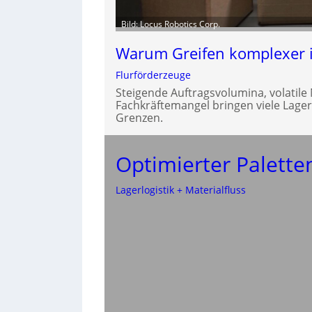
Bild: Locus Robotics Corp.
Warum Greifen komplexer i
Flurförderzeuge
Steigende Auftragsvolumina, volatil
Fachkräftemangel bringen viele Lager
Grenzen.
Optimierter Palett
Lagerlogistik + Materialfluss