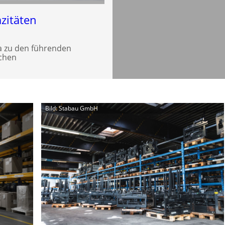
zitäten
a zu den führenden
schen
Bild: Stabau GmbH