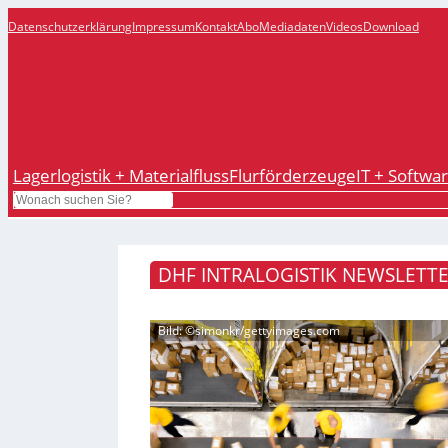
Datenschutzerklärung
Impressum
Kontakt
Abo
Mediadaten
Videos
Download
Lagerlogistik + Materialfluss
Flurförderzeuge
IT + Softwa
Search
DHF INTRALOGISTIK NEWSLETTE
Bild: ©simonkr/gettyimages.com