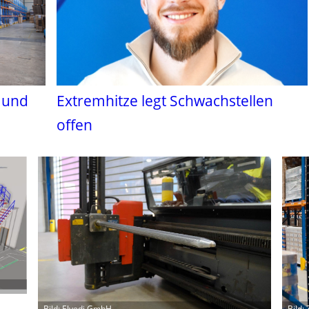
t und
Extremhitze legt Schwachstellen
offen
Bild: Elvedi GmbH
Bild: