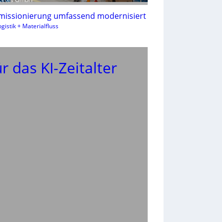
issionierung umfassend modernisiert
gistik + Materialfluss
r das KI-Zeitalter