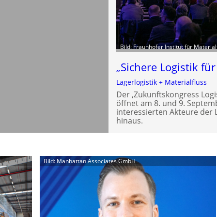
Bild: Fraunhofer Institut für Material
„Sichere Logistik fü
Lagerlogistik + Materialfluss
Der ‚Zukunftskongress Logi
öffnet am 8. und 9. Septemb
interessierten Akteure der
hinaus.
Bild: Manhattan Associates GmbH