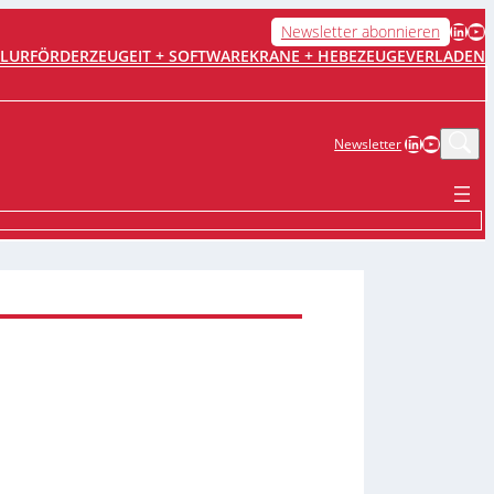
LinkedIn
YouTube
Newsletter abonnieren
FLURFÖRDERZEUGE
IT + SOFTWARE
KRANE + HEBEZEUGE
VERLADEN
LinkedIn
YouTub
Newsletter