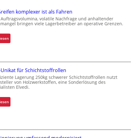
eifen komplexer ist als Fahren
 Auftragsvolumina, volatile Nachfrage und anhaltender
emangel bringen viele Lagerbetreiber an operative Grenzen.
:
lesen
W
a
r
u
Unikat für Schichtstoffrollen
m
fiziente Lagerung 250kg schwerer Schichtstoffrollen nutzt
G
rsteller von Holzwerkstoffen, eine Sonderlösung des
r
alisten Elvedi.
e
i
:
lesen
f
K
e
r
n
a
k
g
o
a
m