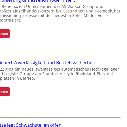
onierung umfassend modernisiert
r
p
 Benelux, ein Unternehmen der AS Watson Group und
m
l
größter Einzelhandelskonzern für Gesundheit und Kosmetik, hat
-
e
missionierprozesse mit der neuesten Zetes Medea Voice-
dernisiert.
U
x
n
e
i
r
:
lesen
k
i
K
a
s
o
t
t
m
f
a
m
ü
sichert Zuverlässigkeit und Betriebssicherheit
l
i
r
022 ging ein neues, zweigassiges automatisches Hochregallager
s
s
ld Logistik Gruppe am Standort Alzey in Rheinland-Pfalz mit
S
F
s
lplätzen in Betrieb.
c
a
i
h
h
o
i
:
lesen
r
n
c
R
e
i
h
e
n
e
t
t
r
s
r
u
t
o
n
tze legt Schwachstellen offen