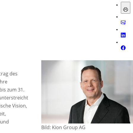
trag des
ahre
bis zum 31.
nterstreicht
ische Vision,
it,
 und
Bild: Kion Group AG