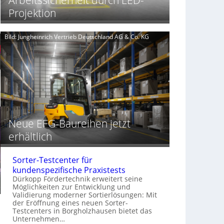
e
g
b
Projektion
t
d
n
f
e
i
ü
r
s
Bild: Jungheinrich Vertrieb Deutschland AG & Co. KG
G
r
I
e
d
n
a
t
s
r
K
a
I
l
-
o
Z
g
e
i
Neue EFG-Baureihen jetzt
i
s
erhältlich
t
t
a
i
l
k
Sorter-Testcenter für
t
kundenspezifische Praxistests
e
Dürkopp Fördertechnik erweitert seine
r
Möglichkeiten zur Entwicklung und
Validierung moderner Sortierlösungen: Mit
der Eröffnung eines neuen Sorter-
Testcenters in Borgholzhausen bietet das
Unternehmen…