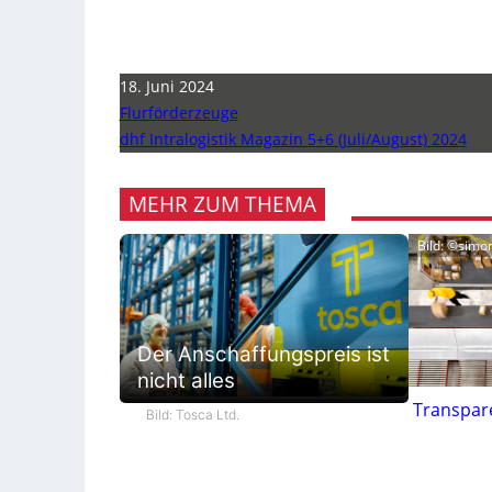
18. Juni 2024
Flurförderzeuge
dhf Intralogistik Magazin 5+6 (Juli/August) 2024
MEHR ZUM THEMA
Bild: ©simo
Der Anschaffungspreis ist
nicht alles
Transpar
Bild: Tosca Ltd.