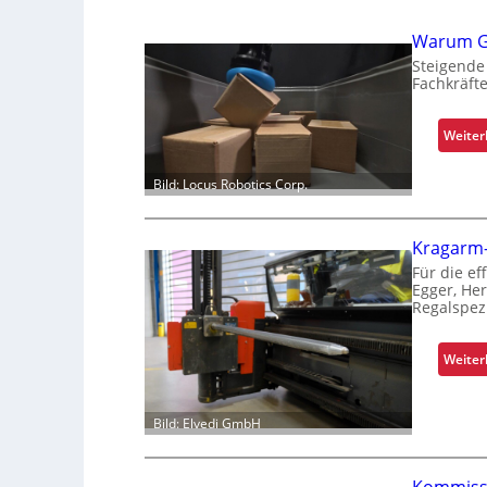
Warum Gr
Steigende
Fachkräft
Weiter
Bild: Locus Robotics Corp.
Kragarm-
Für die ef
Egger, He
Regalspezi
Weiter
Bild: Elvedi GmbH