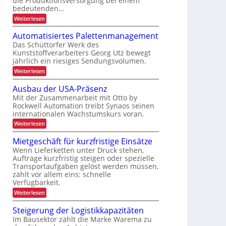
die Produktionsversorgung bei einem
t
r
e
a
bedeutenden…
n
e
n
s
c
n
:
Weiterlesen
P
t
h
S
r
e
e
t
e
o
E
Automatisiertes Palettenmanagement
u
r
q
z
-
n
Das Schüttorfer Werk des
b
u
e
Z
d
Kunststoffverarbeiters Georg Utz bewegt
e
s
i
e
G
jährlich ein riesiges Sendungsvolumen.
n
s
g
e
t
z
r
a
:
p
Weiterlesen
l
r
ü
r
A
ä
i
c
e
i
u
c
Ausbau der USA-Präsenz
e
k
t
t
k
e
f
m
Mit der Zusammenarbeit mit Otto by
t
o
e
b
e
e
Rockwell Automation treibt Synaos seinen
m
r
l
n
internationalen Wachstumskurs voran.
a
l
u
d
t
i
:
Weiterlesen
n
u
i
A
g
n
c
s
u
d
g
Mietgeschäft für kurzfristige Einsätze
i
h
s
a
e
Wenn Lieferketten unter Druck stehen,
e
b
n
r
Aufträge kurzfristig steigen oder spezielle
a
k
n
t
Transportaufgaben gelöst werden müssen,
u
A
e
L
d
i
zählt vor allem eins: schnelle
s
e
a
m
Verfügbarkeit.
P
r
t
s
a
:
Weiterlesen
U
e
l
M
t
S
c
e
i
A
Steigerung der Logistikkapazitäten
D
e
t
e
-
C
Im Bausektor zählt die Marke Warema zu
n
t
t
P
I
e