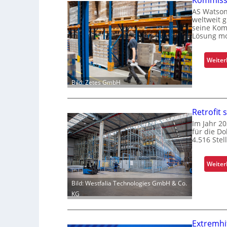
Kommissi
AS Watson
weltweit 
seine Kom
Lösung mo
Weiter
Bild: Zetes GmbH
Retrofit 
Im Jahr 2
für die Do
4.516 Stel
Weiter
Bild: Westfalia Technologies GmbH & Co.
KG
Extremhi