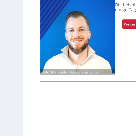
Die beispi
einige Ta
Weiter
Bild: Manhattan Associates GmbH