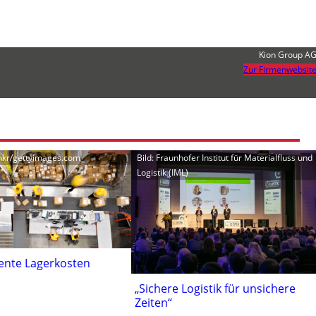
Kion Group A
Zur Firmenwebsit
nkr/gettyimages.com
Bild: Fraunhofer Institut für Materialfluss und
Logistik (IML)
ente Lagerkosten
„Sichere Logistik für unsichere
Zeiten“