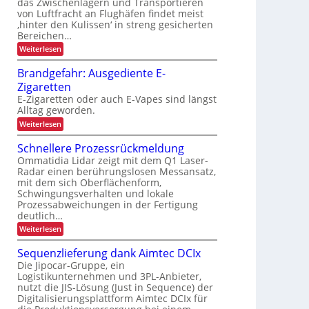
n
das Zwischenlagern und Transportieren
E
n
u
von Luftfracht an Flughäfen findet meist
d
r
g
‚hinter den Kulissen‘ in streng gesicherten
r
e
g
f
Bereichen…
K
n
o
ü
:
Weiterlesen
I
s
n
Z
r
p
u
o
Brandgefahr: Ausgediente E-
R
v
e
m
Zigaretten
e
e
z
i
r
E-Zigaretten oder auch E-Vapes sind längst
c
i
l
Alltag geworden.
e
y
ä
f
u
:
Weiterlesen
c
s
i
B
s
n
l
r
s
i
Schnellere Prozessrückmeldung
d
i
a
g
c
Ommatidia Lidar zeigt mit dem Q1 Laser-
n
P
e
n
Radar einen berührungslosen Messansatz,
h
d
r
r
g
mit dem sich Oberflächenform,
g
T
e
ä
h
e
Schwingungsverhalten und lokale
r
P
f
z
a
Prozessabweichungen in der Fertigung
ö
a
r
n
deutlich…
i
f
h
s
a
s
:
Weiterlesen
r
e
p
x
S
:
i
o
c
A
i
Sequenzlieferung dank Aimtec DCIx
r
o
h
u
t
s
Die Jipocar-Gruppe, ein
n
n
s
v
Logistikunternehmen und 3PL-Anbieter,
t
e
g
i
o
nutzt die JIS-Lösung (Just in Sequence) der
l
e
e
n
m
l
d
Digitalisierungsplattform Aimtec DCIx für
F
s
e
i
i
r