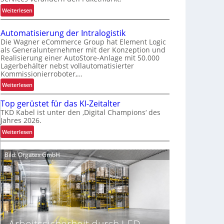
m
:
Weiterlesen
i
V
e
e
r
Automatisierung der Intralogistik
r
t
Die Wagner eCommerce Group hat Element Logic
b
als Generalunternehmer mit der Konzeption und
e
Realisierung einer AutoStore-Anlage mit 50.000
e
r
Lagerbehälter nebst vollautomatisierter
s
P
Kommissionierroboter,…
s
a
:
Weiterlesen
e
l
A
r
e
Top gerüstet für das KI-Zeitalter
u
t
t
TKD Kabel ist unter den ‚Digital Champions‘ des
t
e
t
Jahres 2026.
o
s
e
:
Weiterlesen
m
K
n
T
a
u
w
o
t
n
Bild: Orgatex GmbH
e
p
i
d
c
g
s
e
h
e
i
n
s
r
e
e
e
ü
r
r
l
s
u
l
t
n
e
Arbeitssicherheit durch LED-