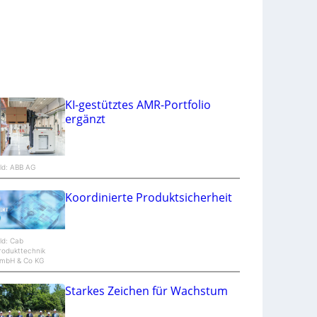
ä
t
e
n
KI-gestütztes AMR-Portfolio
ergänzt
ild: ABB AG
Koordinierte Produktsicherheit
ild: Cab
rodukttechnik
mbH & Co KG
Starkes Zeichen für Wachstum