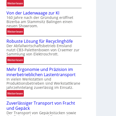
:
Weiterlesen
S
Von der Ladenwaage zur KI
o
160 Jahre nach der Gründung eröffnet
r
Bizerba am Stammsitz Balingen einen
t
neuen Showroom.
e
:
Weiterlesen
r
V
-
Robuste Lösung für Recyclinghöfe
o
T
Der Abfallwirtschaftsbetrieb Emsland
n
e
nutzt CB3-Palettenboxen von Craemer zur
d
s
Sammlung von Elektroschrott.
e
t
:
Weiterlesen
r
c
R
L
e
Mehr Ergonomie und Präzision im
o
a
n
innerbetrieblichen Lastentransport
b
d
t
In vielen Werkstätten und
u
e
e
Produktionsbetrieben sind Werkstattkrane
s
n
r
jahrzehntelang zuverlässig im Einsatz.
t
w
f
:
Weiterlesen
e
a
ü
M
L
a
r
Zuverlässiger Transport von Fracht
e
ö
g
k
und Gepäck
h
s
e
u
Der Transport von Gepäckstücken sowie
r
u
z