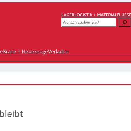
LAGERLOGISTIK + MATERIALFLUSS
Search
re
Krane + Hebezeuge
Verladen
bleibt