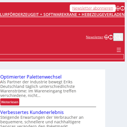
LinkedIn
YouTube
Newsletter abonnieren
FLURFÖRDERZEUGE
IT + SOFTWARE
KRANE + HEBEZEUGE
VERLADEN
LinkedIn
YouTub
Newsletter
Optimierter Palettenwechsel
Als Partner der Industrie bewegt Eriks
Deutschland täglich unterschiedlichste
Warenströme: Im Wareneingang treffen
verschiedene, nicht…
:
Weiterlesen
O
Verbessertes Kundenerlebnis
p
Steigende Erwartungen der Verbraucher an
t
bequemere, schnellere und nachhaltigere
i
Services verändern den Paketmarkt.