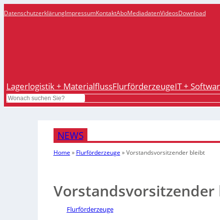
Datenschutzerklärung
Impressum
Kontakt
Abo
Mediadaten
Videos
Download
Lagerlogistik + Materialfluss
Flurförderzeuge
IT + Softwa
Search
NEWS
Home
»
Flurförderzeuge
»
Vorstandsvorsitzender bleibt
Vorstandsvorsitzender 
Flurförderzeuge