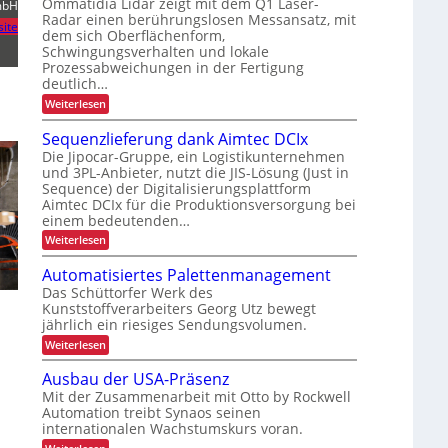
Ommatidia Lidar zeigt mit dem Q1 Laser-
mbH
b
o
R
Radar einen berührungslosen Messansatz, mit
e
ite
m
dem sich Oberflächenform,
e
i
Schwingungsverhalten und lokale
i
c
t
Prozessabweichungen in der Fertigung
e
y
s
deutlich…
u
c
s
:
Weiterlesen
n
l
S
i
d
i
c
Sequenzlieferung dank Aimtec DCIx
c
h
P
n
Die Jipocar-Gruppe, ein Logistikunternehmen
h
n
r
g
und 3PL-Anbieter, nutzt die JIS-Lösung (Just in
e
e
ä
Sequence) der Digitalisierungsplattform
l
h
r
l
Aimtec DCIx für die Produktionsversorgung bei
z
ö
h
e
einem bedeutenden…
i
f
r
e
:
Weiterlesen
s
e
e
i
S
P
i
e
r
t
Automatisiertes Palettenmanagement
o
q
o
d
Das Schüttorfer Werk des
u
n
z
Kunststoffverarbeiters Georg Utz bewegt
e
u
e
i
jährlich ein riesiges Sendungsvolumen.
n
s
r
m
z
s
:
Weiterlesen
c
l
r
i
A
i
h
ü
u
n
Ausbau der USA-Präsenz
e
c
L
t
n
f
Mit der Zusammenarbeit mit Otto by Rockwell
k
o
E
e
m
Automation treibt Synaos seinen
e
m
r
D
e
internationalen Wachstumskurs voran.
a
r
u
l
t
-
: