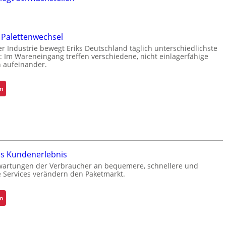
 Palettenwechsel
er Industrie bewegt Eriks Deutschland täglich unterschiedlichste
 Im Wareneingang treffen verschiedene, nicht einlagerfähige
n aufeinander.
:
en
O
p
t
i
m
i
es Kundenerlebnis
e
wartungen der Verbraucher an bequemere, schnellere und
r
e Services verändern den Paketmarkt.
t
e
:
en
r
V
P
e
a