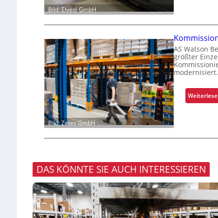
Bild: Elvedi GmbH
Kommission
AS Watson Be
größter Einz
Kommissionie
modernisiert
Weiterles
Bild: Zetes GmbH
DAS KÖNNTE SIE AUCH INTERESSIEREN