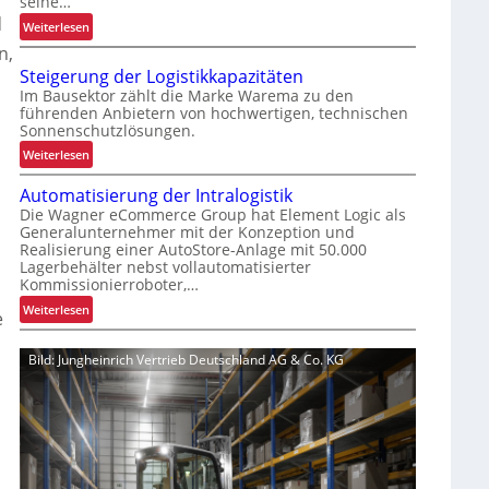
seine…
o
d
:
Weiterlesen
f
„
n,
i
S
t
Steigerung der Logistikkapazitäten
i
s
Im Bausektor zählt die Marke Warema zu den
c
führenden Anbietern von hochwertigen, technischen
i
Sonnenschutzlösungen.
h
c
e
:
Weiterlesen
h
r
S
e
e
Automatisierung der Intralogistik
t
r
L
Die Wagner eCommerce Group hat Element Logic als
e
t
Generalunternehmer mit der Konzeption und
o
i
Z
Realisierung einer AutoStore-Anlage mit 50.000
g
g
u
Lagerbehälter nebst vollautomatisierter
i
e
v
Kommissionierroboter,…
s
r
e
:
Weiterlesen
e
t
u
r
A
i
n
l
u
k
Bild: Jungheinrich Vertrieb Deutschland AG & Co. KG
g
ä
t
f
d
s
o
ü
e
s
m
r
r
i
a
u
L
g
t
n
o
k
i
s
g
e