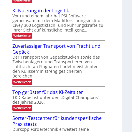
Weiterlesen
n
b
d
i
P
A
g
u
e
s
u
d
r
KI-Nutzung in der Logistik
n
i
t
s
a
g
e
o
Vor rund einem Jahr hat PSI Software
b
n
r
r
gemeinsam mit dem Marktforschungsinstitut
a
j
k
t
i
Civey 300 Logistikfach- und Führungskräfte zu
u
A
e
e
e
d
i
ihrer Sicht auf künstliche Intelligenz…
s
k
e
m
b
P
:
Weiterlesen
r
t
t
a
K
l
U
e
i
l
I
Zuverlässiger Transport von Fracht und
S
i
c
e
-
o
A
D
c
Gepäck
t
N
-
C
n
t
u
h
Der Transport von Gepäckstücken sowie das
P
I
e
t
Zwischenlagern und Transportieren von
r
e
x
n
z
ä
Luftfracht an Flughäfen findet meist ‚hinter
n
m
u
s
den Kulissen‘ in streng gesicherten
a
n
L
e
Bereichen…
n
g
n
a
a
i
:
Weiterlesen
z
s
g
n
Z
e
d
u
t
Top gerüstet für das KI-Zeitalter
m
e
v
e
TKD Kabel ist unter den ‚Digital Champions‘
e
r
e
n
n
L
des Jahres 2026.
r
t
o
l
t
:
Weiterlesen
g
ä
T
r
i
s
o
Sorter-Testcenter für kundenspezifische
s
a
s
p
t
i
Praxistests
n
g
i
g
e
Dürkopp Fördertechnik erweitert seine
s
k
e