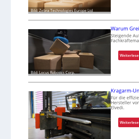
Bild: Zebra Technologies Europe Ltd
Warum Greif
Steigende Au
Fachkräftema
Weiterles
Bild: Locus Robotics Corp.
Kragarm-Uni
Für die effiz
Hersteller vo
Elvedi.
Weiterles