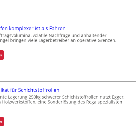
r
l
b
e
e
t
s
t
en komplexer ist als Fahren
s
e
e
ftragsvolumina, volatile Nachfrage und anhaltender
n
ngel bringen viele Lagerbetreiber an operative Grenzen.
r
w
t
e
e
:
en
c
s
W
h
K
a
s
u
r
e
n
u
l
d
m
kat für Schichtstoffrollen
e
G
iente Lagerung 250kg schwerer Schichtstoffrollen nutzt Egger,
n
r
n Holzwerkstoffen, eine Sonderlösung des Regalspezialisten
e
e
r
i
l
f
:
en
e
e
K
b
n
r
n