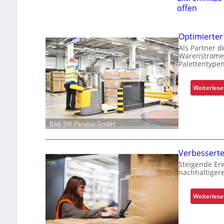
offen
Optimierter
Als Partner d
Warenströme:
Palettentype
Weiterles
Bild: SW-Paratus GmbH
Verbessert
Steigende Er
nachhaltiger
Weiterles