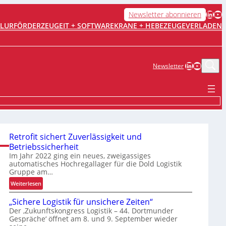
LinkedIn
YouTube
Newsletter abonnieren
FLURFÖRDERZEUGE
IT + SOFTWARE
KRANE + HEBEZEUGE
VERLADEN
LinkedIn
YouTub
Newsletter
Retrofit sichert Zuverlässigkeit und
Betriebssicherheit
Im Jahr 2022 ging ein neues, zweigassiges
automatisches Hochregallager für die Dold Logistik
Gruppe am…
:
Weiterlesen
R
„Sichere Logistik für unsichere Zeiten“
e
Der ‚Zukunftskongress Logistik – 44. Dortmunder
t
Gespräche‘ öffnet am 8. und 9. September wieder
r