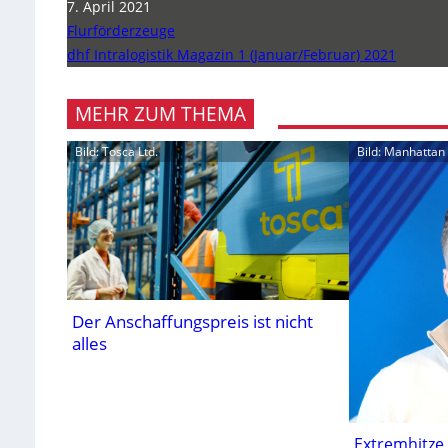
7. April 2021
Flurförderzeuge
dhf Intralogistik Magazin 1 (Januar/Februar) 2021
MEHR ZUM THEMA
Bild: Tosca Ltd.
Bild: Manhatta
Der Anschaffungspreis ist nicht
alles
Extremhitze 