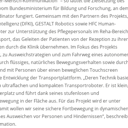
ter-Mensch-Kommunikation“ – so lautet die Zielsetzung des
ert vom Bundesministerium für Bildung und Forschung, an de
dinator fungiert. Gemeinsam mit den Partnern des Projekts
ntelligenz (DFKI), GESTALT Robotics sowie HFC Human-
oter zur Unterstützung des Pflegepersonals im Reha-Bereich
port, das Geleiten der Patienten von der Rezeption zu ihre
en durch die Klinik übernehmen. Im Fokus des Projekts
 zu Ausweichstrategien und zum Fahrweg eines autonome
urch flüssiges, natürliches Bewegungsverhalten sowie durc
und mit Personen über einen beweglichen Touchscreen
e Entwicklung der Transportplattform. „Deren Technik basie
ultraflachen und kompakten Transportroboter. Er ist klein
ierplatz und führt dank seines stufenlosen und
wegung in der Fläche aus. Für das Projekt wird er unter
mit wollen wir seine sichere Fortbewegung in dynamische
es Ausweichen vor Personen und Hindernissen“, beschreib
mation.