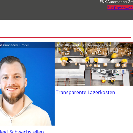
E&K Automation G
Zur Firmenwebs
n Associates GmbH
Bild: ©simonkr/gettyimages.com
Transparente Lagerkosten
legt Schwachstellen