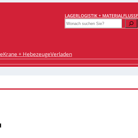
LAGERLOGISTIK + MATERIALFLUSS
Search
re
Krane + Hebezeuge
Verladen
u