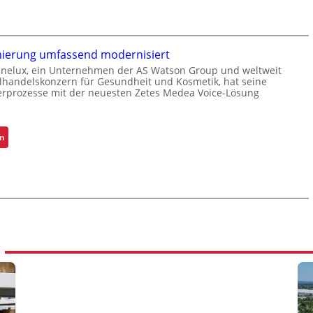
k
a
i
o
g
s
m
a
p
r
ierung umfassend modernisiert
l
m
nelux, ein Unternehmen der AS Watson Group und weltweit
e
-
elhandelskonzern für Gesundheit und Kosmetik, hat seine
x
rprozesse mit der neuesten Zetes Medea Voice-Lösung
U
.
e
n
r
i
i
:
en
k
s
K
a
t
o
t
a
m
f
l
m
ü
s
i
r
F
s
S
a
s
c
h
i
h
r
o
i
e
n
c
n
i
h
e