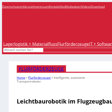
Datenschutzerklärung
Impressum
Kontakt
Abo
Mediadaten
Videos
Download
Lagerlogistik + Materialfluss
Flurförderzeuge
IT + Softwa
Search
FLURFÖRDERZEUGE
Home
»
Flurförderzeuge
»
Intelligente, autonome
Transportroboter
Leichtbaurobotik im Flugzeugba