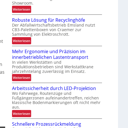
Showroom.
:
Weiterlesen
V
Robuste Lösung für Recyclinghöfe
o
Der Abfallwirtschaftsbetrieb Emsland nutzt
n
CB3-Palettenboxen von Craemer zur
d
Sammlung von Elektroschrott.
e
ht
:
Weiterlesen
r
R
L
Mehr Ergonomie und Präzision im
o
a
innerbetrieblichen Lastentransport
b
d
In vielen Werkstätten und
u
en
e
Produktionsbetrieben sind Werkstattkrane
s
n
jahrzehntelang zuverlässig im Einsatz.
Das
t
w
:
Weiterlesen
e
a
M
L
a
Arbeitssicherheit durch LED-Projektion
e
ö
g
Wo Fahrwege, Routenzüge und
h
s
e
Fußgängerzonen aufeinandertreffen, reichen
r
u
z
klassische Bodenmarkierungen oft nicht mehr
E
n
aus.
u
r
g
r
:
Weiterlesen
g
f
K
A
o
ü
Schnellere Prozessrückmeldung
I
r
n
r