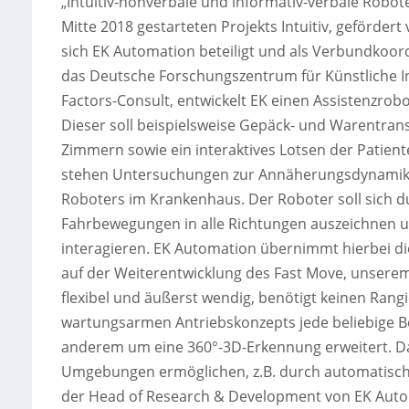
„Intuitiv-nonverbale und informativ-verbale Robo
Mitte 2018 gestarteten Projekts Intuitiv, geförd
sich EK Automation beteiligt und als Verbundkoor
das Deutsche Forschungszentrum für Künstliche I
Factors-Consult, entwickelt EK einen Assistenzrob
Dieser soll beispielsweise Gepäck- und Warentrans
Zimmern sowie ein interaktives Lotsen der Patient
stehen Untersuchungen zur Annäherungsdynamik,
Roboters im Krankenhaus. Der Roboter soll sich d
Fahrbewegungen in alle Richtungen auszeichnen 
interagieren. EK Automation übernimmt hierbei di
auf der Weiterentwicklung des Fast Move, unserem 
flexibel und äußerst wendig, benötigt keinen Rang
wartungsarmen Antriebskonzepts jede beliebige Be
anderem um eine 360°-3D-Erkennung erweitert. Da
Umgebungen ermöglichen, z.B. durch automatisch
der Head of Research & Development von EK Auto