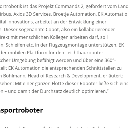
portrobotik ist das Projekt Commands 2, gefördert vom Lan
rbus, Axios 3D Services, Broetje Automation, EK Automatio
l Innovations, arbeitet an der Entwicklung einer
. Dieser sogenannte Cobot, also ein kollaborierender
ekt mit menschlichen Kollegen arbeiten darf, soll
en, Schleifen etc. in der Flugzeugmontage unterstützen. EK
 der mobilen Plattform für den Leichtbauroboter
scher Umgebung befähigt werden und über eine 360°-
ellt EK Automation die entsprechenden Schnittstellen zu
en Bohlmann, Head of Research & Development, erläutert:
en: Mit einer ganzen Flotte dieser Roboter ließe sich ein
en – und damit der Durchsatz deutlich optimieren.“
nsportroboter