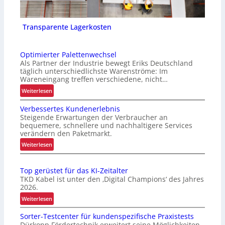
Transparente Lagerkosten
Optimierter Palettenwechsel
Als Partner der Industrie bewegt Eriks Deutschland
täglich unterschiedlichste Warenströme: Im
Wareneingang treffen verschiedene, nicht…
:
Weiterlesen
O
Verbessertes Kundenerlebnis
p
Steigende Erwartungen der Verbraucher an
t
bequemere, schnellere und nachhaltigere Services
i
verändern den Paketmarkt.
m
:
Weiterlesen
i
V
e
e
r
Top gerüstet für das KI-Zeitalter
r
t
TKD Kabel ist unter den ‚Digital Champions‘ des Jahres
b
e
2026.
e
r
:
Weiterlesen
s
P
T
s
a
Sorter-Testcenter für kundenspezifische Praxistests
o
e
l
Dürkopp Fördertechnik erweitert seine Möglichkeiten