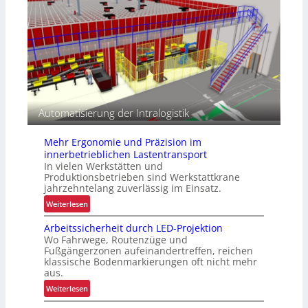
t
r
e
k
r
u
n
d
e
n
s
Automatisierung der Intralogistik
p
e
Mehr Ergonomie und Präzision im
z
innerbetrieblichen Lastentransport
i
In vielen Werkstätten und
f
Produktionsbetrieben sind Werkstattkrane
i
jahrzehntelang zuverlässig im Einsatz.
s
:
Weiterlesen
c
M
h
Arbeitssicherheit durch LED-Projektion
e
e
Wo Fahrwege, Routenzüge und
h
P
Fußgängerzonen aufeinandertreffen, reichen
r
r
klassische Bodenmarkierungen oft nicht mehr
E
aus.
a
r
x
:
Weiterlesen
g
i
A
o