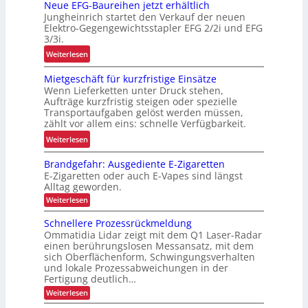
Neue EFG-Baureihen jetzt erhältlich
s
r
n
Jungheinrich startet den Verkauf der neuen
t
b
o
Elektro-Gegengewichtsstapler EFG 2/2i und EFG
e
e
3/3i.
m
s
i
i
:
Weiterlesen
t
t
e
N
s
s
Mietgeschäft für kurzfristige Einsätze
u
e
s
Wenn Lieferketten unter Druck stehen,
n
u
i
Aufträge kurzfristig steigen oder spezielle
d
e
c
Transportaufgaben gelöst werden müssen,
P
E
zählt vor allem eins: schnelle Verfügbarkeit.
h
r
F
e
:
Weiterlesen
ä
G
r
M
z
-
Brandgefahr: Ausgediente E-Zigaretten
h
i
i
B
E-Zigaretten oder auch E-Vapes sind längst
e
e
s
a
Alltag geworden.
i
t
i
u
:
Weiterlesen
t
g
o
B
r
d
e
r
n
Schnellere Prozessrückmeldung
e
u
a
s
Ommatidia Lidar zeigt mit dem Q1 Laser-Radar
i
i
n
r
c
einen berührungslosen Messansatz, mit dem
d
m
h
c
sich Oberflächenform, Schwingungsverhalten
h
g
i
e
und lokale Prozessabweichungen in der
e
h
ä
n
n
f
Fertigung deutlich…
L
f
a
n
j
:
Weiterlesen
E
t
h
e
S
e
r
D