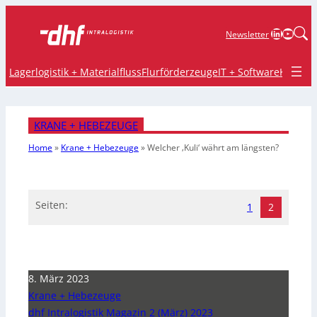
LinkedIn
YouTu
Newsletter
Lagerlogistik + Materialfluss
Flurförderzeuge
IT + Software
Krane 
KRANE + HEBEZEUGE
Home
»
Krane + Hebezeuge
»
Welcher ‚Kuli‘ währt am längsten?
Seiten:
1
2
8. März 2023
Krane + Hebezeuge
dhf Intralogistik Magazin 2 (März) 2023