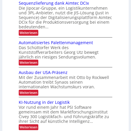
f
c
r
Sequenzlieferung dank Aimtec DCIx
:
t
-
h
ü
A
Die Jipocar-Gruppe, ein Logistikunternehmen
b
z
n
P
u
r
und 3PL-Anbieter, nutzt die JIS-Lösung (Just in
e
e
t
s
r
k
Sequence) der Digitalisierungsplattform Aimtec
l
t
g
e
o
DCIx für die Produktionsversorgung bei einem
l
u
e
r
r
e
bedeutenden…
j
d
r
r
i
h
i
:
Weiterlesen
e
z
e
e
e
ä
S
P
k
f
n
e
b
l
Automatisiertes Palettenmanagement
r
t
t
r
q
o
l
Das Schüttorfer Werk des
t
e
u
i
i
z
Kunststoffverarbeiters Georg Utz bewegt
E
i
e
l
e
o
s
-
jährlich ein riesiges Sendungsvolumen.
n
c
i
s
Z
n
z
t
:
Weiterlesen
s
h
c
i
l
A
r
i
g
e
i
h
u
ü
Ausbau der USA-Präsenz
g
a
e
n
t
c
r
Mit der Zusammenarbeit mit Otto by Rockwell
f
e
o
k
L
e
e
Automation treibt Synaos seinen
m
m
E
t
a
r
internationalen Wachstumskurs voran.
a
e
t
i
u
t
s
l
:
Weiterlesen
e
n
n
i
d
A
t
n
g
s
u
s
u
KI-Nutzung in der Logistik
d
e
i
n
s
ä
a
Vor rund einem Jahr hat PSI Software
e
g
n
b
n
t
r
gemeinsam mit dem Marktforschungsinstitut
a
t
k
t
Civey 300 Logistikfach- und Führungskräfte zu
u
z
A
r
e
ihrer Sicht auf künstliche Intelligenz…
d
e
i
s
a
e
m
:
Weiterlesen
P
r
n
t
K