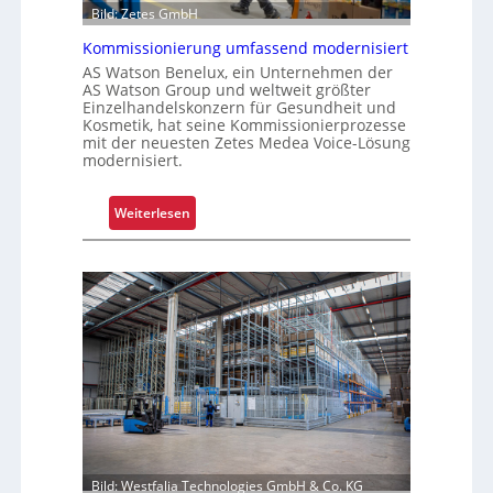
Bild: Zetes GmbH
k
a
Kommissionierung umfassend modernisiert
t
AS Watson Benelux, ein Unternehmen der
f
AS Watson Group und weltweit größter
Einzelhandelskonzern für Gesundheit und
ü
Kosmetik, hat seine Kommissionierprozesse
r
mit der neuesten Zetes Medea Voice-Lösung
S
modernisiert.
c
h
:
Weiterlesen
i
K
c
o
h
m
t
m
s
i
t
s
o
s
f
i
f
o
r
n
o
i
l
Bild: Westfalia Technologies GmbH & Co. KG
e