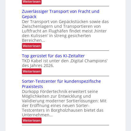
t
:
Weiterlesen
a
z
U
e
K
l
S
e
c
I
e
Zuverlässiger Transport von Fracht und
A
D
-
t
-
Gepäck
C
N
t
P
I
Der Transport von Gepäckstücken sowie das
u
e
r
x
Zwischenlagern und Transportieren von
t
n
ä
z
m
Luftfracht an Flughäfen findet meist ‚hinter
s
u
a
den Kulissen‘ in streng gesicherten
e
n
n
n
Bereichen…
g
a
z
:
Weiterlesen
i
g
Z
n
e
u
d
m
Top gerüstet für das KI-Zeitalter
v
e
e
TKD Kabel ist unter den ‚Digital Champions‘
e
r
n
des Jahres 2026.
r
L
t
l
o
:
Weiterlesen
ä
g
T
s
i
o
Sorter-Testcenter für kundenspezifische
s
s
p
Praxistests
i
t
g
g
Dürkopp Fördertechnik erweitert seine
i
e
e
k
Möglichkeiten zur Entwicklung und
r
r
ü
Validierung moderner Sortierlösungen: Mit
T
s
der Eröffnung eines neuen Sorter-
r
t
Testcenters in Borgholzhausen bietet das
a
e
Unternehmen…
n
t
s
f
:
Weiterlesen
p
ü
S
o
r
o