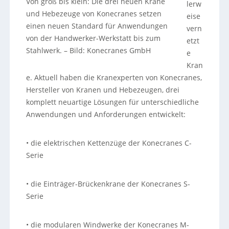
Von groß bis klein: Die drei neuen Krane
lerw
und Hebezeuge von Konecranes setzen
eise
einen neuen Standard für Anwendungen
vern
von der Handwerker-Werkstatt bis zum
etzt
Stahlwerk.
–
Bild: Konecranes GmbH
e
Kran
e. Aktuell haben die Kranexperten von Konecranes,
Hersteller von Kranen und Hebezeugen, drei
komplett neuartige Lösungen für unterschiedliche
Anwendungen und Anforderungen entwickelt:
• die elektrischen Kettenzüge der Konecranes C-
Serie
• die Einträger-Brückenkrane der Konecranes S-
Serie
• die modularen Windwerke der Konecranes M-