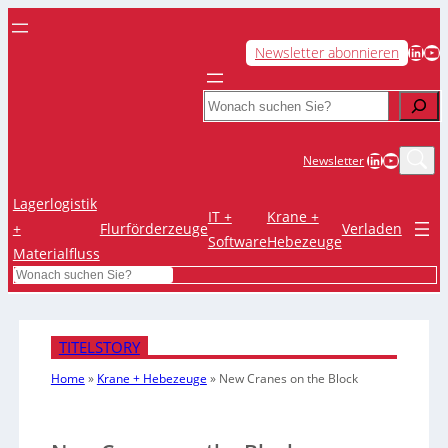
LinkedIn
YouTube
Newsletter abonnieren
Search
LinkedIn
YouTub
Newsletter
Lagerlogistik
IT +
Krane +
+
Flurförderzeuge
Verladen
Software
Hebezeuge
Materialfluss
Search
TITELSTORY
Home
»
Krane + Hebezeuge
»
New Cranes on the Block