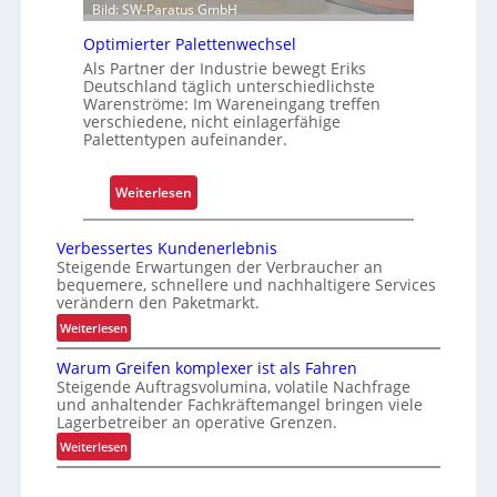
Bild: SW-Paratus GmbH
l
e
e
t
Optimierter Palettenwechsel
g
r
Als Partner der Industrie bewegt Eriks
t
Deutschland täglich unterschiedlichste
i
Warenströme: Im Wareneingang treffen
S
e
verschiedene, nicht einlagerfähige
c
b
Palettentypen aufeinander.
h
s
w
s
:
Weiterlesen
a
i
O
c
c
p
h
Verbessertes Kundenerlebnis
h
t
Steigende Erwartungen der Verbraucher an
s
e
bequemere, schnellere und nachhaltigere Services
i
t
r
verändern den Paketmarkt.
m
e
h
:
Weiterlesen
i
l
e
V
e
l
i
Warum Greifen komplexer ist als Fahren
e
r
Steigende Auftragsvolumina, volatile Nachfrage
e
t
r
t
und anhaltender Fachkräftemangel bringen viele
n
b
Lagerbetreiber an operative Grenzen.
e
o
e
:
Weiterlesen
r
s
f
W
P
s
f
a
a
e