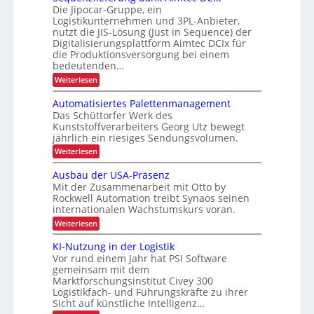
h
n
Die Jipocar-Gruppe, ein
i
n
f
Logistikunternehmen und 3PL-Anbieter,
j
e
n
t
nutzt die JIS-Lösung (Just in Sequence) der
l
e
g
f
Digitalisierungsplattform Aimtec DCIx für
l
t
h
e
ü
die Produktionsversorgung bei einem
z
r
bedeutenden…
ö
r
e
t
f
:
Weiterlesen
k
P
e
S
e
r
u
e
r
o
Automatisiertes Palettenmanagement
r
q
z
h
Das Schüttorfer Werk des
u
z
e
Kunststoffverarbeiters Georg Utz bewegt
ä
e
s
f
jährlich ein riesiges Sendungsvolumen.
n
l
s
r
z
r
:
Weiterlesen
t
l
i
ü
A
l
i
c
u
s
Ausbau der USA-Präsenz
e
k
i
t
Mit der Zusammenarbeit mit Otto by
t
f
m
o
c
e
Rockwell Automation treibt Synaos seinen
e
i
m
h
r
internationalen Wachstumskurs voran.
l
a
g
u
d
t
:
Weiterlesen
n
e
u
i
A
g
n
s
E
u
KI-Nutzung in der Logistik
d
g
i
s
i
a
Vor rund einem Jahr hat PSI Software
e
b
n
n
r
gemeinsam mit dem
a
k
t
s
Marktforschungsinstitut Civey 300
u
A
e
Logistikfach- und Führungskräfte zu ihrer
d
ä
i
s
e
Sicht auf künstliche Intelligenz…
m
t
P
r