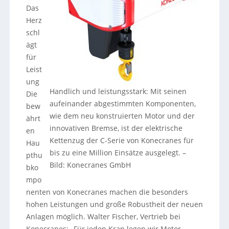
Das
Herz
schl
ägt
für
Leist
ung
Handlich und leistungsstark: Mit seinen
Die
aufeinander abgestimmten Komponenten,
bew
wie dem neu konstruierten Motor und der
ährt
innovativen Bremse, ist der elektrische
en
Kettenzug der C-Serie von Konecranes für
Hau
bis zu eine Million Einsätze ausgelegt.
–
pthu
Bild: Konecranes GmbH
bko
mpo
nenten von Konecranes machen die besonders
hohen Leistungen und große Robustheit der neuen
Anlagen möglich. Walter Fischer, Vertrieb bei
Konecranes: „Für jeden Kran legen wir Motor,