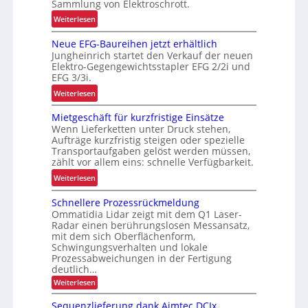
Sammlung von Elektroschrott.
e
h
:
Weiterlesen
r
e
R
L
n
Neue EFG-Baureihen jetzt erhältlich
o
a
L
Jungheinrich startet den Verkauf der neuen
b
d
a
Elektro-Gegengewichtsstapler EFG 2/2i und
u
e
EFG 3/3i.
s
s
n
t
:
Weiterlesen
t
w
e
N
e
a
n
Mietgeschäft für kurzfristige Einsätze
e
L
a
Wenn Lieferketten unter Druck stehen,
t
u
ö
Aufträge kurzfristig steigen oder spezielle
g
r
e
s
Transportaufgaben gelöst werden müssen,
e
a
E
zählt vor allem eins: schnelle Verfügbarkeit.
u
z
n
F
n
:
Weiterlesen
u
s
G
g
M
r
p
-
Schnellere Prozessrückmeldung
f
i
K
o
B
Ommatidia Lidar zeigt mit dem Q1 Laser-
ü
e
I
r
a
Radar einen berührungslosen Messansatz,
r
t
t
mit dem sich Oberflächenform,
u
R
g
Schwingungsverhalten und lokale
r
e
e
Prozessabweichungen in der Fertigung
e
c
deutlich…
s
i
y
c
:
Weiterlesen
h
S
c
h
c
e
Sequenzlieferung dank Aimtec DCIx
l
ä