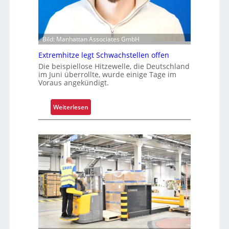
e
i
r
e
t
r
Z
t
Bild: Manhattan Associates GmbH
u
v
Extremhitze legt Schwachstellen offen
e
Die beispiellose Hitzewelle, die Deutschland
im Juni überrollte, wurde einige Tage im
r
Voraus angekündigt.
l
ä
:
Weiterlesen
s
E
s
x
i
t
g
r
k
e
e
m
i
h
t
i
u
t
n
z
d
e
B