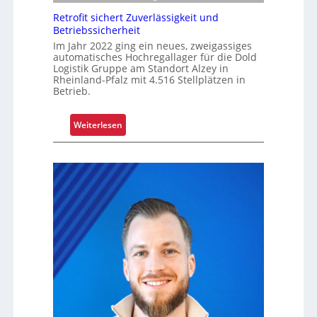
l
r
Retrofit sichert Zuverlässigkeit und
e
u
Betriebssicherheit
n
n
Im Jahr 2022 ging ein neues, zweigassiges
automatisches Hochregallager für die Dold
g
Logistik Gruppe am Standort Alzey in
u
Rheinland-Pfalz mit 4.516 Stellplätzen in
m
Betrieb.
f
a
:
Weiterlesen
s
R
s
e
e
t
n
r
d
o
m
f
o
i
d
t
e
s
r
i
n
c
i
h
s