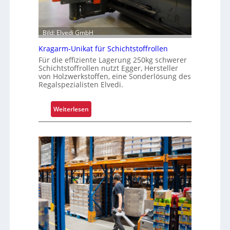
Bild: Elvedi GmbH
Kragarm-Unikat für Schichtstoffrollen
Für die effiziente Lagerung 250kg schwerer
Schichtstoffrollen nutzt Egger, Hersteller
von Holzwerkstoffen, eine Sonderlösung des
Regalspezialisten Elvedi.
:
Weiterlesen
K
r
a
g
a
r
m
-
U
n
i