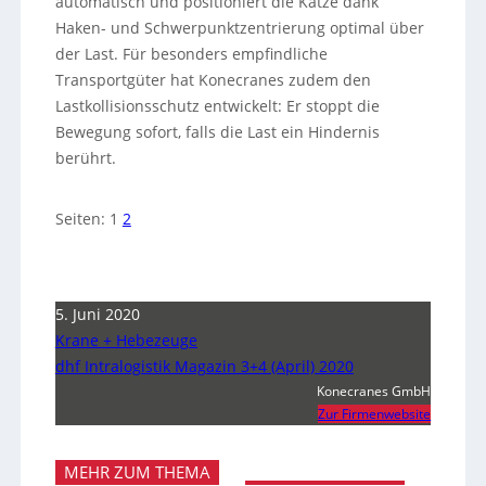
automatisch und positioniert die Katze dank
Haken- und Schwerpunktzentrierung optimal über
der Last. Für besonders empfindliche
Transportgüter hat Konecranes zudem den
Lastkollisionsschutz entwickelt: Er stoppt die
Bewegung sofort, falls die Last ein Hindernis
berührt.
Seiten:
1
2
5. Juni 2020
Krane + Hebezeuge
dhf Intralogistik Magazin 3+4 (April) 2020
Konecranes GmbH
Zur Firmenwebsite
MEHR ZUM THEMA