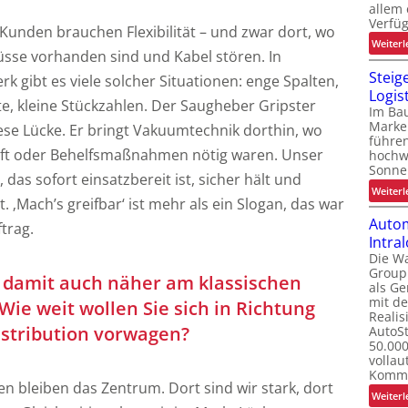
allem 
Verfüg
unden brauchen Flexibilität – und zwar dort, wo
Weiterl
üsse vorhanden sind und Kabel stören. In
Steig
 gibt es viele solcher Situationen: enge Spalten,
Logis
e, kleine Stückzahlen. Der Saugheber Gripster
Im Bau
Marke
ese Lücke. Er bringt Vakuumtechnik dorthin, wo
führe
raft oder Behelfsmaßnahmen nötig waren. Unser
hochw
Sonne
t, das sofort einsatzbereit ist, sicher hält und
Weiterl
. ‚Mach’s greifbar‘ ist mehr als ein Slogan, das war
Autom
trag.
Intral
Die W
Group 
 damit auch näher am klassischen
als G
mit d
ie weit wollen Sie sich in Richtung
Realis
stribution vorwagen?
AutoSt
50.000
vollau
Kommi
n bleiben das Zentrum. Dort sind wir stark, dort
Weiterl