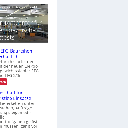
b
z
s
n
u
kopp Fördertechnik GmbH
u
r
n
s
K
r-Testcenter für
g
enspezifische
ü
stests
r
R
e
 EFG-Baureihen
c
erhältlich
y
inrich startet den
c
f der neuen Elektro-
gewichtsstapler EFG
nd EFG 3/3i.
n
:
esen
g
N
h
eschäft für
e
ö
ristige Einsätze
u
ieferketten unter
e
stehen, Aufträge
e
E
istig steigen oder
F
lle
G
portaufgaben gelöst
-
n müssen, zählt vor