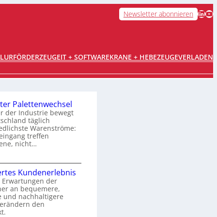
LinkedIn
YouTube
Newsletter abonnieren
FLURFÖRDERZEUGE
IT + SOFTWARE
KRANE + HEBEZEUGE
VERLADEN
ter Palettenwechsel
er der Industrie bewegt
tschland täglich
edlichste Warenströme:
ingang treffen
ene, nicht…
O
rtes Kundenerlebnis
p
 Erwartungen der
her an bequemere,
e und nachhaltigere
m
verändern den
t.