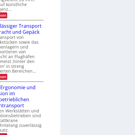
n
auf künstliche
A
m
-
igenz…
a
P
:
esen
n
r
K
a
ä
I
g
lässiger Transport
s
-
e
e
racht und Gepäck
N
m
n
u
ansport von
e
z
t
n
kstücken sowie das
z
t
henlagern und
u
ortieren von
n
acht an Flughäfen
g
 meist ‚hinter den
i
en‘ in streng
n
d
herten Bereichen…
e
:
esen
r
Z
L
u
 Ergonomie und
o
v
g
sion im
e
i
r
betrieblichen
s
l
t
ntransport
ä
i
len Werkstätten und
s
k
s
tionsbetrieben sind
i
tattkrane
g
hntelang zuverlässig
e
satz.
r