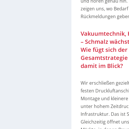
und hören genau hin. 
zeigen uns, wo Bedarf
Rückmeldungen geben 
Vakuumtechnik, 
– Schmalz wächst
Wie fügt sich de
Gesamtstrategie 
damit im Blick?
Wir erschließen gezie
festen Druckluftansc
Montage und kleinere
unter hohem Zeitdruck
Infrastruktur. Das ist
Gleichzeitig öffnet un