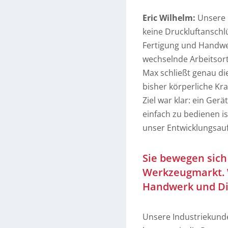
Eric Wilhelm:
Unsere K
keine Druckluftanschl
Fertigung und Handwerk
wechselnde Arbeitsort
Max schließt genau di
bisher körperliche K
Ziel war klar: ein Gerä
einfach zu bedienen ist
unser Entwicklungsauf
Sie bewegen sich
Werkzeugmarkt. W
Handwerk und Di
Unsere Industriekunde