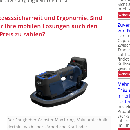
kluftversorgung kein Thema ist.
Sicht 
Intell
Weiterl
rozesssicherheit und Ergonomie. Sind
Zuver
ür Ihre mobilen Lösungen auch den
von F
reis zu zahlen?
Der Tr
Gepäc
Zwisc
Transp
Luftfr
findet
Kuliss
gesic
Weiterl
Mehr
Präzi
inner
Laste
In vie
Produk
Werks
Der Saugheber Gripster Max bringt Vakuumtechnik
jahrze
im Ein
dorthin, wo bisher körperliche Kraft oder