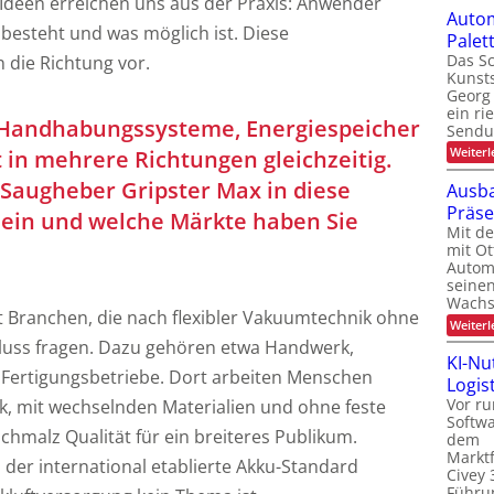
Ideen erreichen uns aus der Praxis: Anwender
Autom
 besteht und was möglich ist. Diese
Pale
Das Sc
die Richtung vor.
Kunsts
Georg 
ein ri
Handhabungssysteme, Energiespeicher
Sendu
Weiterl
 in mehrere Richtungen gleichzeitig.
r Saugheber Gripster Max in diese
Ausba
Präs
ein und welche Märkte haben Sie
Mit d
mit Ot
Automa
seinen
Wachs
lt Branchen, die nach flexibler Vakuumtechnik ohne
Weiterl
hluss fragen. Dazu gehören etwa Handwerk,
KI-Nu
 Fertigungsbetriebe. Dort arbeiten Menschen
Logist
Vor ru
, mit wechselnden Materialien und ohne feste
Softw
 Schmalz Qualität für ein breiteres Publikum.
dem
Marktf
s der international etablierte Akku-Standard
Civey 
Führun