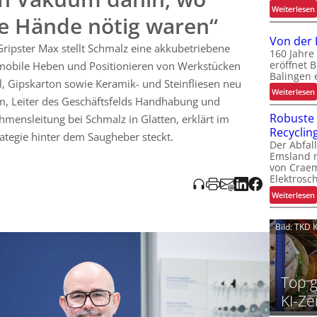
:
Weiterlesen
professionelle Anwender im Handwerk, auf dem Bau, in
ße Hände nötig waren“
igungsbetrieben – ein Segment zwischen Niedrigpreis- und
t
Von der 
dardisierte Produkt soll neue Vertriebskanäle und
ipster Max stellt Schmalz eine akkubetriebene
160 Jahre
n, wobei Marktfeedback die Weiterentwicklung steuert. Im
eröffnet 
 mobile Heben und Positionieren von Werkstücken
, Ergonomie und Prozesssicherheit, für die Kunden auch
Balingen
ren sollen. Gleichzeitig bleibt das System durch einen
ll, Gipskarton sowie Keramik- und Steinfliesen neu
:
Weiterlesen
ar erweiterbar (z. B. Zubehör, Zusatzgriffe, Traversen).
l
elm, Leiter des Geschäftsfelds Handhabung und
t-Funktionen und digital angestoßene Reparaturen
Robuste 
hmensleitung bei Schmalz in Glatten, erklärt im
x ist als Startpunkt für weitere Entwicklungen gedacht; ob
t
Recyclin
m entsteht, lässt SCHMALZ offen.
rategie hinter dem Saugheber steckt.
t
t
Der Abfal
Emsland n
von Crae
Elektrosch
:
Weiterlesen
Bild: TKD
l
t
Top g
l
KI-Ze