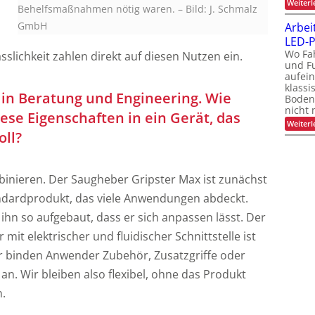
Weiterl
Behelfsmaßnahmen nötig waren.
–
Bild: J. Schmalz
GmbH
Arbei
LED-P
Wo Fa
sslichkeit zahlen direkt auf diesen Nutzen ein.
und F
aufein
klassi
k in Beratung und Engineering. Wie
Boden
nicht 
ese Eigenschaften in ein Gerät, das
Weiterl
oll?
inieren. Der Saugheber Gripster Max ist zunächst
ndardprodukt, das viele Anwendungen abdeckt.
 ihn so aufgebaut, dass er sich anpassen lässt. Der
mit elektrischer und fluidischer Schnittstelle ist
r binden Anwender Zubehör, Zusatzgriffe oder
n. Wir bleiben also flexibel, ohne das Produkt
.