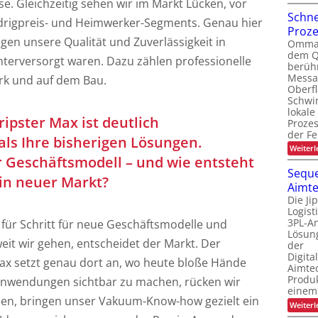
e. Gleichzeitig sehen wir im Markt Lücken, vor
Schne
edrigpreis- und Heimwerker-Segments. Genau hier
Proz
ngen unsere Qualität und Zuverlässigkeit in
Ommati
dem Q
unterversorgt waren. Dazu zählen professionelle
berüh
Messa
k und auf dem Bau.
Oberf
Schwi
lokale
ipster Max ist deutlich
Proze
der Fe
als Ihre bisherigen Lösungen.
Weiterl
r Geschäftsmodell – und wie entsteht
Seque
in neuer Markt?
Aimte
Die Ji
Logis
3PL-An
 für Schritt für neue Geschäftsmodelle und
Lösung
eit wir gehen, entscheidet der Markt. Der
der
Digita
ax setzt genau dort an, wo heute bloße Hände
Aimtec
Produ
 Anwendungen sichtbar zu machen, rücken wir
einem
en, bringen unser Vakuum-Know-how gezielt ein
Weiterl