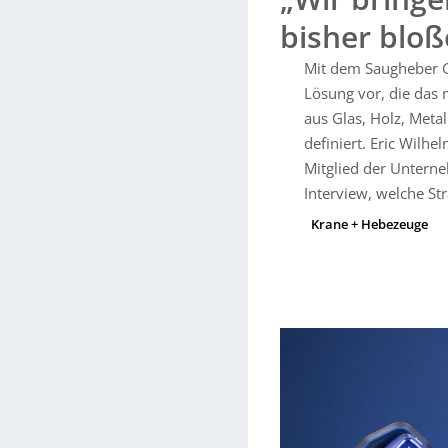
Gripster Max aber gezielt 
bisher blo
Montage und kleineren Fert
Heimwerkerbereich. Das stan
Mit dem Saugheber Gr
Geschäftsmodelle ermögliche
Lösung vor, die das
Mittelpunkt stehen Qualität
einen höheren Preis akzeptie
aus Glas, Holz, Meta
Schnellwechseladapter modul
definiert. Eric Wilh
Service wird über Selbsttes
Mitglied der Unterne
vereinfacht. Der Gripster Ma
daraus eine Produktplattfor
Interview, welche St
Krane + Hebezeuge