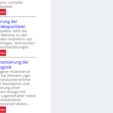
eins: schnelle
B
barkeit.
a
u
:
esen
r
M
erung der
e
i
tikkapazitäten
i
e
sektor zählt die
h
t
 Warema zu den
e
g
nden Anbietern von
n
e
ertigen, technischen
j
s
nschutzlösungen.
e
c
:
esen
t
h
S
z
ä
atisierung der
t
t
f
ogistik
e
e
t
agner eCommerce
i
r
f
hat Element Logic
g
h
ü
eneralunternehmer
e
er Konzeption und
ä
r
r
ierung einer
l
k
u
ore-Anlage mit
t
u
 Lagerbehälter nebst
n
l
r
tomatisierter
g
i
z
ssionierroboter,…
d
c
f
:
esen
e
h
r