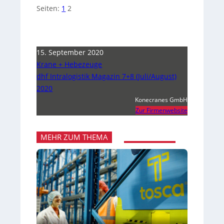
Seiten:
1
2
15. September 2020
Krane + Hebezeuge
dhf Intralogistik Magazin 7+8 (Juli/August)
2020
Konecranes GmbH
Zur Firmenwebsite
MEHR ZUM THEMA