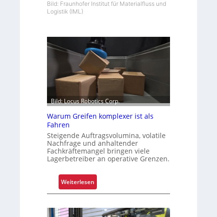
Bild: Fraunhofer Institut für Materialfluss und
Logistik (IML)
Bild: Locus Robotics Corp.
Warum Greifen komplexer ist als
Fahren
Steigende Auftragsvolumina, volatile
Nachfrage und anhaltender
Fachkräftemangel bringen viele
Lagerbetreiber an operative Grenzen.
:
Weiterlesen
W
a
r