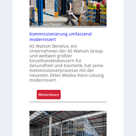
a
m
l
-
s
U
F
n
Bild: Zetes GmbH
a
i
h
Kommissionierung umfassend
k
modernisiert
r
a
AS Watson Benelux, ein
e
t
Unternehmen der AS Watson Group
n
f
und weltweit größter
ü
Einzelhandelskonzern für
Gesundheit und Kosmetik, hat seine
r
Kommissionierprozesse mit der
S
neuesten Zetes Medea Voice-Lösung
c
modernisiert.
h
i
:
Weiterlesen
c
K
h
o
t
m
s
m
t
i
o
s