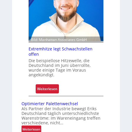
d
s
e
i
r
c
n
h
i
e
s
r
i
Bild: Manhattan Associates GmbH
t
e
Extremhitze legt Schwachstellen
Z
r
offen
u
t
Die beispiellose Hitzewelle, die
v
Deutschland im Juni überrollte,
e
wurde einige Tage im Voraus
r
angekündigt.
l
ä
:
Weiterlesen
s
E
s
x
Optimierter Palettenwechsel
i
t
Als Partner der Industrie bewegt Eriks
g
Deutschland täglich unterschiedlichste
r
k
Warenströme: Im Wareneingang treffen
e
verschiedene, nicht…
e
m
:
Weiterlesen
i
h