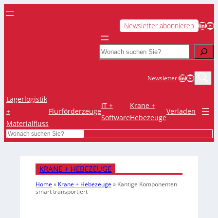
LinkedIn
YouTube
Newsletter abonnieren
Search
LinkedIn
YouTub
Newsletter
Lagerlogistik
IT +
Krane +
+
Flurförderzeuge
Verladen
Software
Hebezeuge
Materialfluss
Search
KRANE + HEBEZEUGE
Home
»
Krane + Hebezeuge
»
Kantige Komponenten
smart transportiert