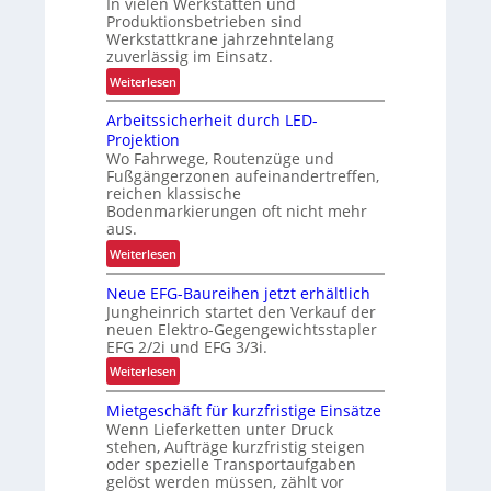
In vielen Werkstätten und
p
Produktionsbetrieben sind
e
Werkstattkrane jahrzehntelang
zuverlässig im Einsatz.
z
i
:
Weiterlesen
f
M
Arbeitssicherheit durch LED-
i
e
Projektion
s
h
Wo Fahrwege, Routenzüge und
c
r
Fußgängerzonen aufeinandertreffen,
h
E
reichen klassische
e
r
Bodenmarkierungen oft nicht mehr
P
g
aus.
r
o
:
Weiterlesen
a
n
A
x
o
Neue EFG-Baureihen jetzt erhältlich
r
i
m
Jungheinrich startet den Verkauf der
b
neuen Elektro-Gegengewichtsstapler
s
i
e
EFG 2/2i und EFG 3/3i.
t
e
i
e
:
Weiterlesen
u
t
s
N
n
s
Mietgeschäft für kurzfristige Einsätze
t
e
d
s
Wenn Lieferketten unter Druck
s
u
P
i
stehen, Aufträge kurzfristig steigen
e
r
c
oder spezielle Transportaufgaben
E
ä
gelöst werden müssen, zählt vor
h