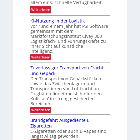
F
z
allem eins: schnelle Verfügbarkeit.
e
G
i
:
r
Weiterlesen
-
s
M
h
B
i
KI-Nutzung in der Logistik
i
e
a
Vor rund einem Jahr hat PSI Software
o
e
i
gemeinsam mit dem
u
n
t
t
Marktforschungsinstitut Civey 300
r
i
g
d
Logistikfach- und Führungskräfte zu
e
m
e
u
ihrer Sicht auf künstliche
i
i
Intelligenz…
s
r
h
n
c
c
:
Weiterlesen
e
n
K
h
h
I
n
e
Zuverlässiger Transport von Fracht
ä
L
-
j
und Gepäck
r
N
f
E
Der Transport von Gepäckstücken
e
u
b
t
D
sowie das Zwischenlagern und
t
t
e
f
-
z
Transportieren von Luftfracht an
z
t
u
ü
P
Flughäfen findet meist ‚hinter den
n
t
r
Kulissen‘ in streng gesicherten
r
r
g
e
i
Bereichen…
k
o
i
r
e
n
:
Weiterlesen
u
j
d
Z
h
b
r
e
e
u
Brandgefahr: Ausgediente E-
ä
l
z
k
r
v
Zigaretten
l
i
L
e
f
t
E-Zigaretten oder auch E-Vapes sind
o
r
t
c
r
i
g
längst Alltag geworden.
l
l
h
i
o
i