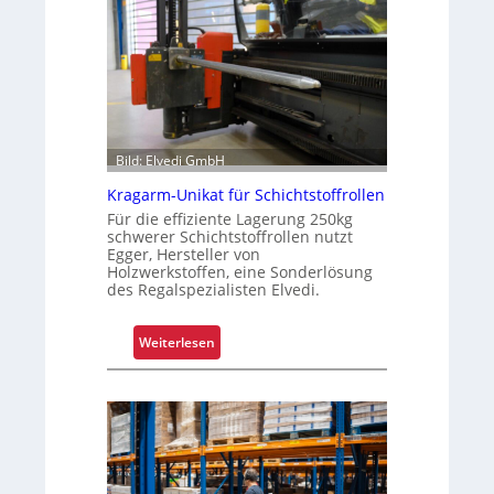
u
m
G
r
e
i
f
Bild: Elvedi GmbH
e
Kragarm-Unikat für Schichtstoffrollen
n
Für die effiziente Lagerung 250kg
k
schwerer Schichtstoffrollen nutzt
o
Egger, Hersteller von
m
Holzwerkstoffen, eine Sonderlösung
des Regalspezialisten Elvedi.
p
l
e
:
Weiterlesen
x
K
e
r
r
a
i
g
s
a
t
r