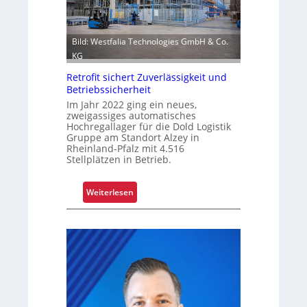
f
s
f
i
r
o
Bild: Westfalia Technologies GmbH & Co.
o
n
KG
l
i
l
Retrofit sichert Zuverlässigkeit und
e
e
Betriebssicherheit
r
n
Im Jahr 2022 ging ein neues,
u
zweigassiges automatisches
n
Hochregallager für die Dold Logistik
g
Gruppe am Standort Alzey in
Rheinland-Pfalz mit 4.516
u
Stellplätzen in Betrieb.
m
f
:
Weiterlesen
a
R
s
e
s
t
e
r
n
o
d
f
m
i
o
t