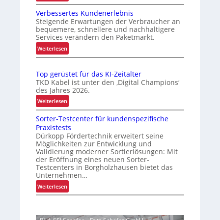
O
t
i
Verbessertes Kundenerlebnis
p
u
t
Steigende Erwartungen der Verbraucher an
t
n
bequemere, schnellere und nachhaltigere
z
i
Services verändern den Paketmarkt.
d
e
m
B
:
Weiterlesen
l
i
V
e
e
e
e
t
r
g
Top gerüstet für das KI-Zeitalter
r
r
t
TKD Kabel ist unter den ‚Digital Champions‘
t
b
e
i
des Jahres 2026.
S
e
r
e
:
Weiterlesen
c
s
P
b
T
h
s
a
Sorter-Testcenter für kundenspezifische
o
s
e
w
l
Praxistests
p
s
r
a
Dürkopp Fördertechnik erweitert seine
e
g
i
t
Möglichkeiten zur Entwicklung und
c
t
e
c
e
Validierung moderner Sortierlösungen: Mit
t
h
r
der Eröffnung eines neuen Sorter-
s
h
e
s
ü
Testcenters in Borgholzhausen bietet das
K
e
n
Unternehmen…
t
s
u
r
w
t
e
:
Weiterlesen
n
e
h
e
S
l
d
c
e
t
o
l
e
h
i
f
r
n
e
s