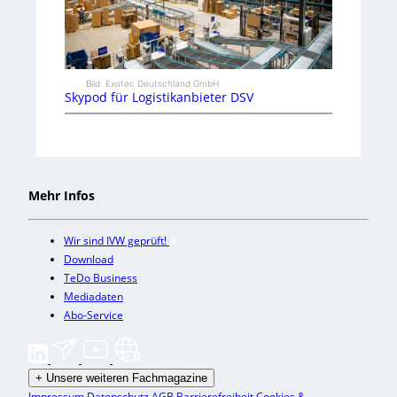
Bild: Exotec Deutschland GmbH
Skypod für Logistikanbieter DSV
Mehr Infos
Wir sind IVW geprüft!
Download
TeDo Business
Mediadaten
Abo-Service
+
Unsere weiteren Fachmagazine
Impressum
Datenschutz
AGB
Barrierefreiheit
Cookies &