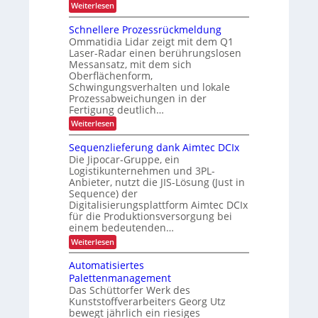
ä
:
Weiterlesen
i
e
s
s
s
n
B
t
s
c
n
r
t
Schnellere Prozessrückmeldung
i
i
a
h
L
k
g
Ommatidia Lidar zeigt mit dem Q1
i
n
e
a
Laser-Radar einen berührungslosen
g
d
r
Messansatz, mit dem sich
s
g
e
T
Oberflächenform,
e
t
r
E
f
Schwingungsverhalten und lokale
a
e
i
a
Prozessabweichungen in der
n
n
h
n
Fertigung deutlich…
s
r
t
p
s
:
Weiterlesen
:
o
r
S
A
ä
r
c
u
a
Sequenzlieferung dank Aimtec DCIx
t
t
h
s
n
Die Jipocar-Gruppe, ein
v
z
n
g
o
Logistikunternehmen und 3PL-
s
e
e
e
n
Anbieter, nutzt die JIS-Lösung (Just in
l
d
p
F
Sequence) der
l
i
o
r
e
e
Digitalisierungsplattform Aimtec DCIx
a
r
r
n
für die Produktionsversorgung bei
c
e
t
t
einem bedeutenden…
h
P
e
t
:
Weiterlesen
r
E
u
S
o
-
n
e
z
Z
Automatisiertes
d
q
e
i
Palettenmanagement
G
u
s
g
e
Das Schüttorfer Werk des
e
s
a
p
Kunststoffverarbeiters Georg Utz
n
r
r
ä
z
ü
bewegt jährlich ein riesiges
e