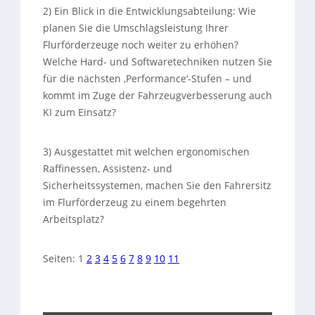
2) Ein Blick in die Entwicklungsabteilung: Wie
planen Sie die Umschlagsleistung Ihrer
Flurförderzeuge noch weiter zu erhöhen?
Welche Hard- und Softwaretechniken nutzen Sie
für die nächsten ‚Performance‘-Stufen – und
kommt im Zuge der Fahrzeugverbesserung auch
KI zum Einsatz?
3) Ausgestattet mit welchen ergonomischen
Raffinessen, Assistenz- und
Sicherheitssystemen, machen Sie den Fahrersitz
im Flurförderzeug zu einem begehrten
Arbeitsplatz?
Seiten:
1
2
3
4
5
6
7
8
9
10
11