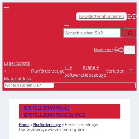
LinkedIn
YouTube
Newsletter abonnieren
Search
LinkedIn
YouTub
Newsletter
Lagerlogistik
IT +
Krane +
+
Flurförderzeuge
Verladen
Software
Hebezeuge
Materialfluss
Search
HERSTELLERUMFRAGE
, 
HERSTELLERUMFRAGEN 2023
Home
»
Flurförderzeuge
»
Herstellerumfrage:
Flurförderzeuge werden immer grüner