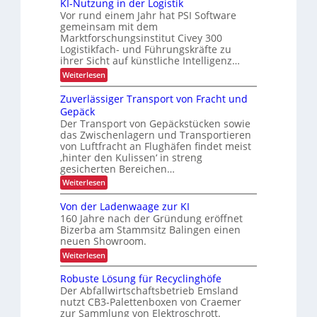
a
KI-Nutzung in der Logistik
e
t
s
n
n
r
Vor rund einem Jahr hat PSI Software
b
e
k
t
s
gemeinsam mit dem
a
A
n
e
Marktforschungsinstitut Civey 300
u
ä
i
s
t
Logistikfach- und Führungskräfte zu
d
m
t
P
e
r
ihrer Sicht auf künstliche Intelligenz…
t
a
z
r
e
a
l
:
Weiterlesen
U
e
c
e
K
n
S
D
t
I
Zuverlässiger Transport von Fracht und
A
s
C
t
-
-
Gepäck
I
p
e
N
P
x
Der Transport von Gepäckstücken sowie
n
u
o
r
m
das Zwischenlagern und Transportieren
t
ä
r
a
z
von Luftfracht an Flughäfen findet meist
s
n
t
u
‚hinter den Kulissen‘ in streng
e
a
n
n
gesicherten Bereichen…
g
g
z
:
e
Weiterlesen
i
Z
m
n
u
e
d
Von der Ladenwaage zur KI
v
n
e
160 Jahre nach der Gründung eröffnet
e
t
r
Bizerba am Stammsitz Balingen einen
r
L
neuen Showroom.
l
o
ä
g
:
Weiterlesen
s
i
V
s
s
o
Robuste Lösung für Recyclinghöfe
i
t
n
Der Abfallwirtschaftsbetrieb Emsland
g
i
d
e
nutzt CB3-Palettenboxen von Craemer
k
e
r
zur Sammlung von Elektroschrott.
r