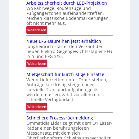
Arbeitssicherheit durch LED-Projektion
e
Wo Fahrwege, Routenzüge und
h
Fußgängerzonen aufeinandertreffen,
r
reichen klassische Bodenmarkierungen
E
oft nicht mehr aus.
r
:
Weiterlesen
g
A
o
Neue EFG-Baureihen jetzt erhältlich
r
n
Jungheinrich startet den Verkauf der
b
o
neuen Elektro-Gegengewichtsstapler EFG
e
2/2i und EFG 3/3i.
m
i
i
:
Weiterlesen
t
e
N
s
Mietgeschäft für kurzfristige Einsätze
u
e
s
Wenn Lieferketten unter Druck stehen,
n
u
i
Aufträge kurzfristig steigen oder
d
e
c
spezielle Transportaufgaben gelöst
P
E
werden müssen, zählt vor allem eins:
h
r
F
schnelle Verfügbarkeit.
e
ä
G
:
r
Weiterlesen
z
-
M
h
i
B
Schnellere Prozessrückmeldung
i
e
s
a
Ommatidia Lidar zeigt mit dem Q1 Laser-
e
i
i
Radar einen berührungslosen
u
t
t
Messansatz, mit dem sich
o
r
g
d
Oberflächenform, Schwingungsverhalten
n