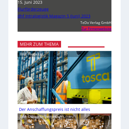
15. Juni 2023
Flurförderzeuge
dhf Intralogistik Magazin 5 (Juni) 2023
TeDo Verlag GmbH
Zur Firmenwebsite
MEHR ZUM THEMA
Bild: Tosca Ltd.
Der Anschaffungspreis ist nicht alles
Bild: ©simonkr/gettyimages.com