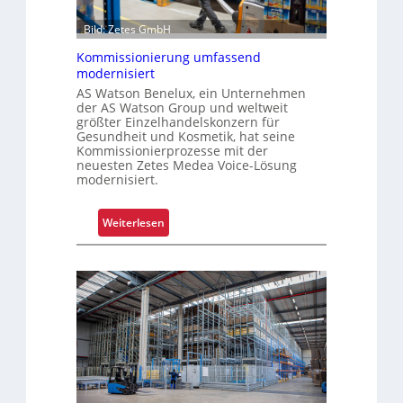
a
n
h
i
Bild: Zetes GmbH
r
k
Kommissionierung umfassend
e
a
modernisiert
n
t
AS Watson Benelux, ein Unternehmen
f
der AS Watson Group und weltweit
ü
größter Einzelhandelskonzern für
Gesundheit und Kosmetik, hat seine
r
Kommissionierprozesse mit der
S
neuesten Zetes Medea Voice-Lösung
c
modernisiert.
h
i
:
Weiterlesen
c
K
h
o
t
m
s
m
t
i
o
s
f
s
f
i
r
o