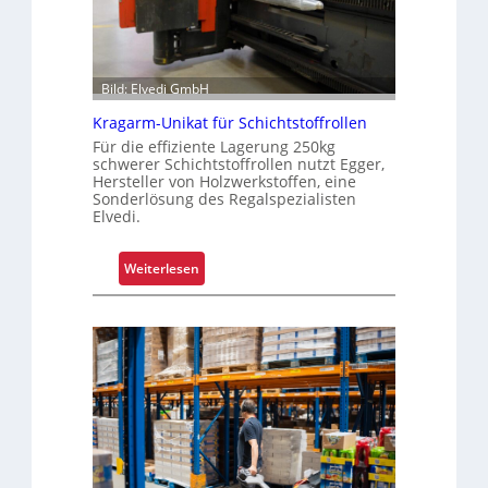
e
i
f
e
Bild: Elvedi GmbH
n
Kragarm-Unikat für Schichtstoffrollen
k
Für die effiziente Lagerung 250kg
o
schwerer Schichtstoffrollen nutzt Egger,
m
Hersteller von Holzwerkstoffen, eine
Sonderlösung des Regalspezialisten
p
Elvedi.
l
e
x
:
Weiterlesen
e
K
r
r
i
a
s
g
t
a
a
r
l
m
s
-
F
U