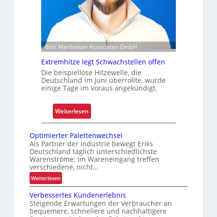
n
h
i
e
s
r
i
t
e
Bild: Manhattan Associates GmbH
Z
r
u
Extremhitze legt Schwachstellen offen
t
v
Die beispiellose Hitzewelle, die
Deutschland im Juni überrollte, wurde
e
einige Tage im Voraus angekündigt.
r
l
:
Weiterlesen
ä
E
s
x
s
Optimierter Palettenwechsel
t
i
Als Partner der Industrie bewegt Eriks
Deutschland täglich unterschiedlichste
r
g
Warenströme: Im Wareneingang treffen
e
k
verschiedene, nicht…
m
e
:
Weiterlesen
h
i
O
i
t
Verbessertes Kundenerlebnis
p
t
Steigende Erwartungen der Verbraucher an
u
t
bequemere, schnellere und nachhaltigere
z
n
i