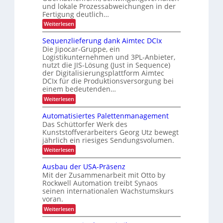
e
e
u
und lokale Prozessabweichungen in der
i
i
Fertigung deutlich…
s
r
m
h
c
c
:
Weiterlesen
i
e
S
h
h
c
n
n
Sequenzlieferung dank Aimtec DCIx
ä
L
h
n
Die Jipocar-Gruppe, ein
j
n
f
E
Logistikunternehmen und 3PL-Anbieter,
e
e
e
t
D
nutzt die JIS-Lösung (Just in Sequence)
l
r
t
f
-
der Digitalisierungsplattform Aimtec
l
b
z
e
ü
DCIx für die Produktionsversorgung bei
P
e
r
t
einem bedeutenden…
r
r
e
t
e
:
Weiterlesen
k
o
P
r
r
S
r
u
j
e
i
o
Automatisiertes Palettenmanagement
h
r
e
q
z
e
Das Schüttorfer Werk des
ä
u
z
k
e
Kunststoffverarbeiters Georg Utz bewegt
b
e
l
s
f
t
jährlich ein riesiges Sendungsvolumen.
n
l
s
t
r
i
z
r
:
Weiterlesen
i
l
l
i
o
ü
A
c
i
i
c
u
s
n
Ausbau der USA-Präsenz
e
k
h
t
c
Mit der Zusammenarbeit mit Otto by
t
f
m
o
e
h
e
Rockwell Automation treibt Synaos
e
i
m
r
n
seinen internationalen Wachstumskurs
l
a
g
u
d
voran.
t
L
n
e
u
i
a
:
Weiterlesen
g
n
s
E
A
d
s
g
i
i
u