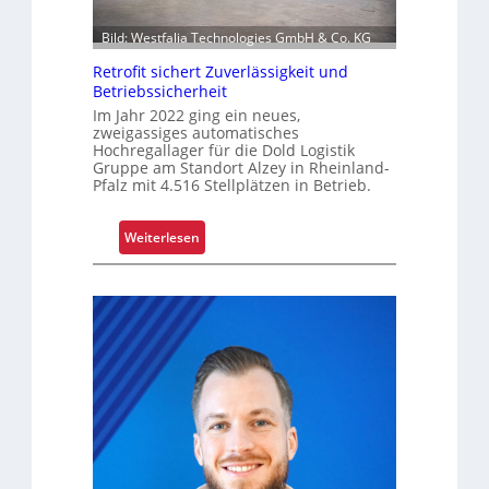
o
n
l
i
Bild: Westfalia Technologies GmbH & Co. KG
l
e
e
Retrofit sichert Zuverlässigkeit und
r
Betriebssicherheit
n
u
Im Jahr 2022 ging ein neues,
n
zweigassiges automatisches
g
Hochregallager für die Dold Logistik
Gruppe am Standort Alzey in Rheinland-
u
Pfalz mit 4.516 Stellplätzen in Betrieb.
m
f
:
Weiterlesen
a
R
s
e
s
t
e
r
n
o
d
f
m
i
o
t
d
s
e
i
r
c