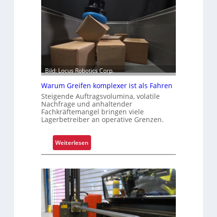
Bild: Locus Robotics Corp.
Warum Greifen komplexer ist als Fahren
Steigende Auftragsvolumina, volatile
Nachfrage und anhaltender
Fachkräftemangel bringen viele
Lagerbetreiber an operative Grenzen.
:
Weiterlesen
W
a
r
u
m
G
r