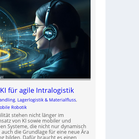
bH
I für agile Intralogistik
andling
, 
Lagerlogistik & Materialfluss
, 
obile Robotik
lität stehen nicht länger im
satz von KI sowie mobiler und
hen Systeme, die nicht nur dynamisch
n auch die Grundlage für eine neue Ära
ng bilden. Dafür braucht es einen