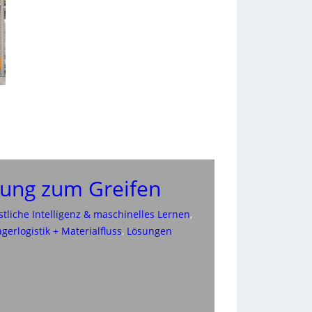
sung zum Greifen
tliche Intelligenz & maschinelles Lernen
, 
agerlogistik + Materialfluss
, 
Lösungen