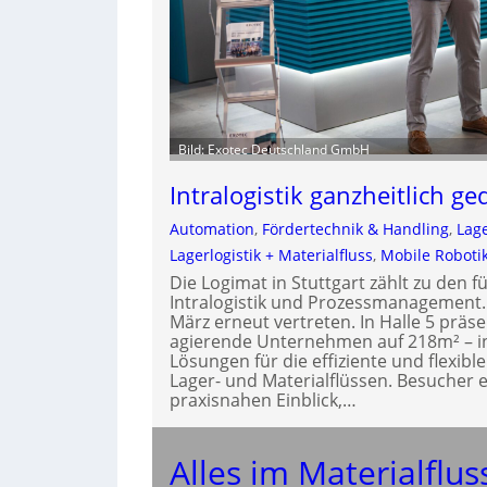
Bild: Exotec Deutschland GmbH
Intralogistik ganzheitlich ge
Automation
, 
Fördertechnik & Handling
, 
Lage
Lagerlogistik + Materialfluss
, 
Mobile Roboti
Die Logimat in Stuttgart zählt zu den
Intralogistik und Prozessmanagement. E
März erneut vertreten. In Halle 5 präse
agierende Unternehmen auf 218m² – in
Lösungen für die effiziente und flexib
Lager- und Materialflüssen. Besucher e
praxisnahen Einblick,…
Alles im Materialflus