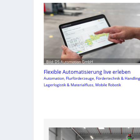
Bild: DS Automotion GmbH
Flexible Automatisierung live erleben
Automation
, 
Flurförderzeuge
, 
Fördertechnik & Handlin
Lagerlogistik & Materialfluss
, 
Mobile Robotik