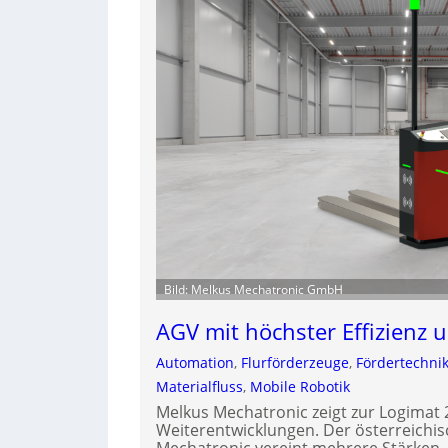
Bild: Melkus Mechatronic GmbH
AGV mit höchster Effizienz 
Automation
, 
Flurförderzeuge
, 
Fördertechni
Materialfluss
, 
Mobile Robotik
Melkus Mechatronic zeigt zur Logimat 
Weiterentwicklungen. Der österreichis
Mechatronic vereint mehrere Stärken,