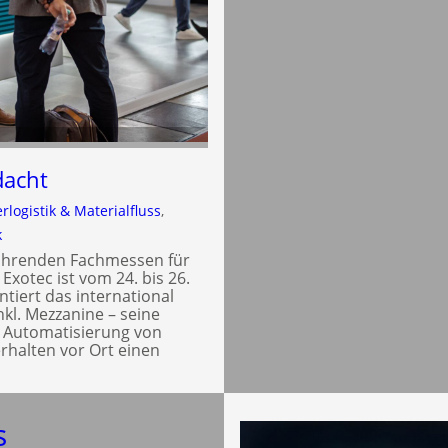
dacht
rlogistik & Materialfluss
, 
k
 führenden Fachmessen für
xotec ist vom 24. bis 26.
ntiert das international
kl. Mezzanine – seine
le Automatisierung von
rhalten vor Ort einen
s