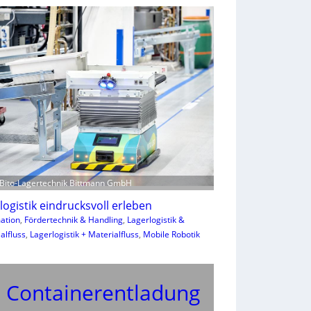
: Bito-Lagertechnik Bittmann GmbH
alogistik eindrucksvoll erleben
ation
, 
Fördertechnik & Handling
, 
Lagerlogistik &
alfluss
, 
Lagerlogistik + Materialfluss
, 
Mobile Robotik
e Containerentladung