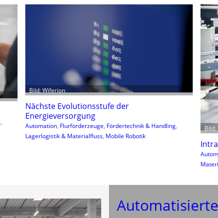
Bild: Wiferion
Nächste Evolutionsstufe der
Energieversorgung
g
, 
Automation
, 
Flurförderzeuge
, 
Fördertechnik & Handling
, 
Bild
Lagerlogistik & Materialfluss
, 
Mobile Robotik
Intr
Autom
Materi
Automatisiert