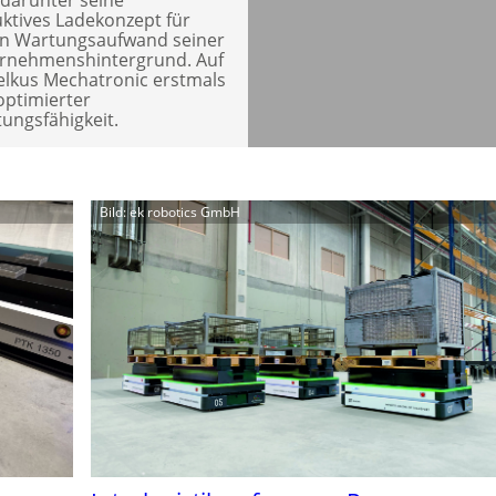
uktives Ladekonzept für
en Wartungsaufwand seiner
ernehmenshintergrund. Auf
Melkus Mechatronic erstmals
optimierter
tungsfähigkeit.
Bild: ek robotics GmbH