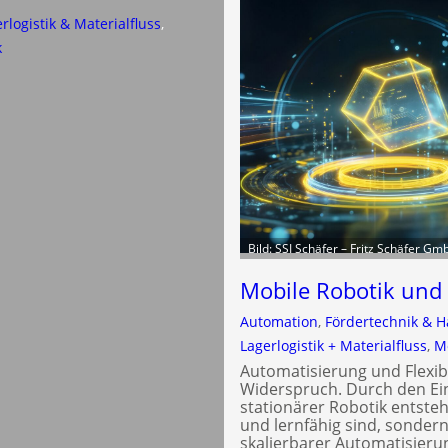
rlogistik & Materialfluss
, 
k
Bild: SSI Schäfer – Fritz Schäfer Gm
Mobile Robotik und K
Automation
, 
Fördertechnik & H
Lagerlogistik + Materialfluss
, 
M
Automatisierung und Flexibi
Widerspruch. Durch den Ein
stationärer Robotik entste
und lernfähig sind, sonder
skalierbarer Automatisieru