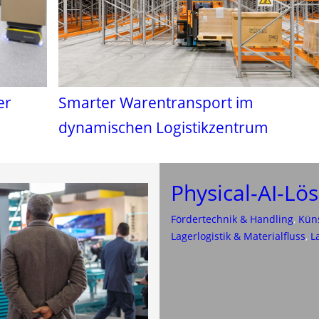
er
Smarter Warentransport im
dynamischen Logistikzentrum
Physical-AI-Lö
Fördertechnik & Handling
, 
Küns
Lagerlogistik & Materialfluss
, 
L