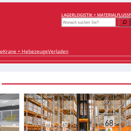
LAGERLOGISTIK + MATERIALFLUSS
Search
re
Krane + Hebezeuge
Verladen
Bild: STILL GmbH