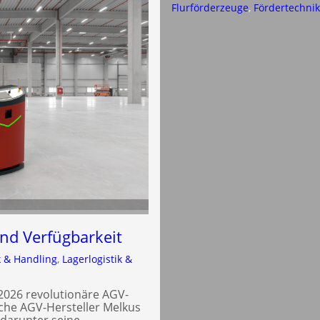
Flurförderzeuge
, 
Fördertechni
und Verfügbarkeit
k & Handling
, 
Lagerlogistik &
2026 revolutionäre AGV-
che AGV-Hersteller Melkus
 darunter seine