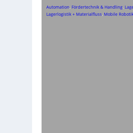
Automation
, 
Fördertechnik & Handling
, 
Lage
Lagerlogistik + Materialfluss
, 
Mobile Roboti