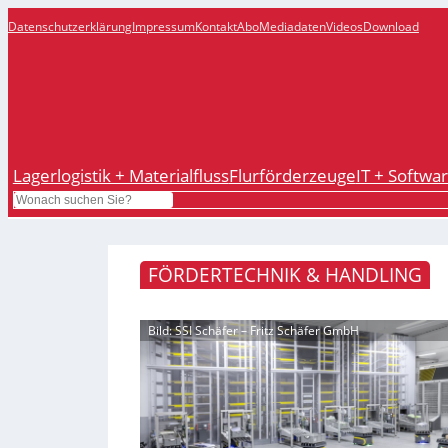
Datenschutzerklärung
Impressum
Kontakt
Abo
Mediadaten
Videos
Download
Lagerlogistik + Materialfluss
Flurförderzeuge
IT + Softwa
Search
FÖRDERTECHNIK & HANDLING
Bild: SSI Schäfer – Fritz Schäfer GmbH