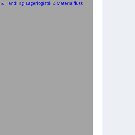
k & Handling
, 
Lagerlogistik & Materialfluss