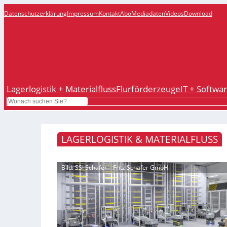
Datenschutzerklärung
Impressum
Kontakt
Abo
Mediadaten
Videos
Download
Lagerlogistik + Materialfluss
Flurförderzeuge
IT + Softwa
Search
LAGERLOGISTIK & MATERIALFLUSS
Bild: SSI Schäfer – Fritz Schäfer GmbH