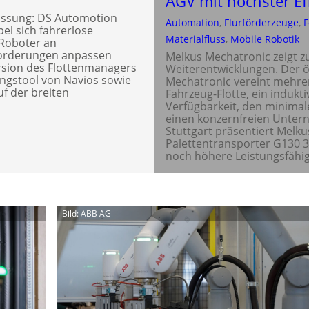
AGV mit höchster Ef
assung: DS Automotion
Automation
, 
Flurförderzeuge
, 
F
ibel sich fahrerlose
Materialfluss
, 
Mobile Robotik
Roboter an
forderungen anpassen
Melkus Mechatronic zeigt z
ersion des Flottenmanagers
Weiterentwicklungen. Der ö
ngstool von Navios sowie
Mechatronic vereint mehre
f der breiten
Fahrzeug-Flotte, ein induk
Verfügbarkeit, den minima
einen konzernfreien Unter
Stuttgart präsentiert Melk
Palettentransporter G130 3.
noch höhere Leistungsfähig
Bild: ABB AG