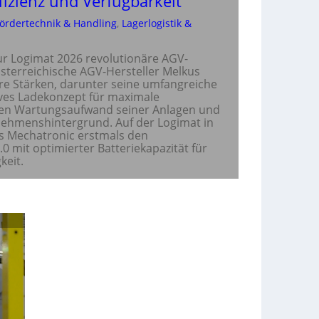
fizienz und Verfügbarkeit
ördertechnik & Handling
, 
Lagerlogistik &
ur Logimat 2026 revolutionäre AGV-
sterreichische AGV-Hersteller Melkus
re Stärken, darunter seine umfangreiche
tives Ladekonzept für maximale
len Wartungsaufwand seiner Anlagen und
nehmenshintergrund. Auf der Logimat in
us Mechatronic erstmals den
0 mit optimierter Batteriekapazität für
keit.