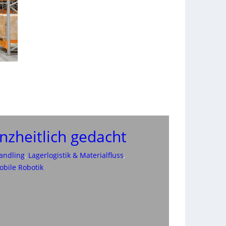
anzheitlich gedacht
andling
, 
Lagerlogistik & Materialfluss
, 
obile Robotik