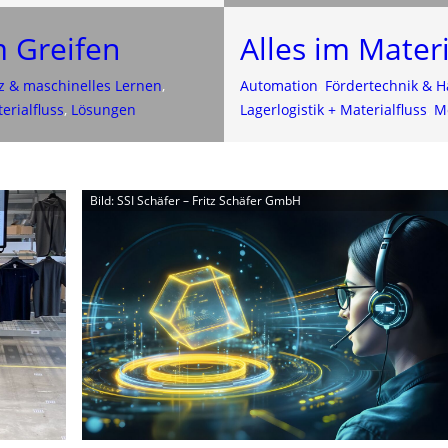
m Greifen
Alles im Materi
nz & maschinelles Lernen
, 
Automation
, 
Fördertechnik & H
erialfluss
, 
Lösungen
Lagerlogistik + Materialfluss
, 
M
Bild: SSI Schäfer – Fritz Schäfer GmbH