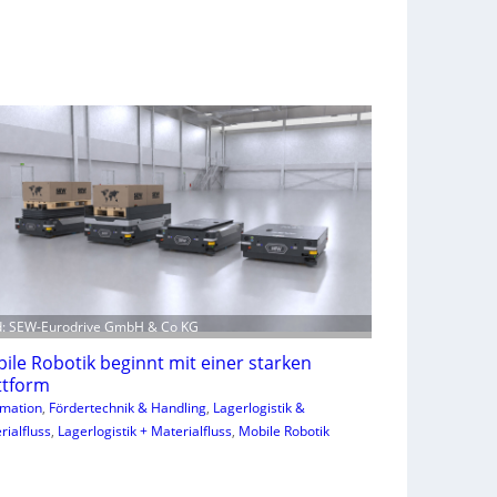
d: SEW-Eurodrive GmbH & Co KG
ile Robotik beginnt mit einer starken
ttform
mation
, 
Fördertechnik & Handling
, 
Lagerlogistik &
rialfluss
, 
Lagerlogistik + Materialfluss
, 
Mobile Robotik