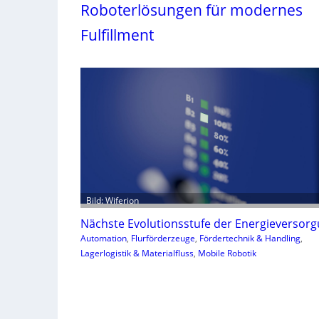
Roboterlösungen für modernes
Fulfillment
Bild: Wiferion
Nächste Evolutionsstufe der Energieversor
Automation
, 
Flurförderzeuge
, 
Fördertechnik & Handling
, 
Lagerlogistik & Materialfluss
, 
Mobile Robotik