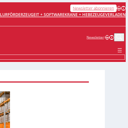
LinkedIn
YouTube
Newsletter abonnieren
FLURFÖRDERZEUGE
IT + SOFTWARE
KRANE + HEBEZEUGE
VERLADEN
LinkedIn
YouTub
Newsletter