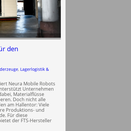
ür den
rderzeuge
, 
Lagerlogistik &
iert Neura Mobile Robots
 unterstützt Unternehmen
abei, Materialflüsse
ieren. Doch nicht alle
en am Hallentor: Viele
ere Produktions- und
e. Für diese
tet der FTS-Hersteller