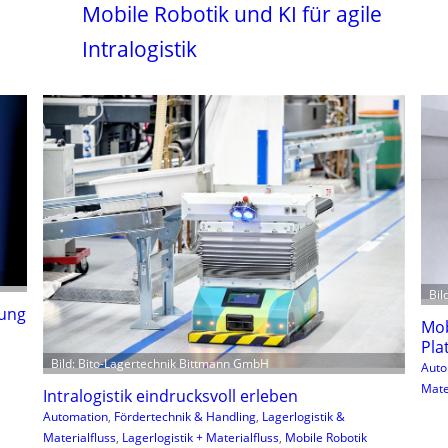
Mobile Robotik und KI für agile
Intralogistik
Bil
gung
Mob
Pla
Bild: Bito-Lagertechnik Bittmann GmbH
Auto
Mate
Intralogistik eindrucksvoll erleben
Automation
, 
Fördertechnik & Handling
, 
Lagerlogistik &
Materialfluss
, 
Lagerlogistik + Materialfluss
, 
Mobile Robotik