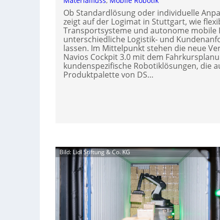
Materialfluss
, 
Mobile Robotik
Ob Standardlösung oder individuelle Anp
zeigt auf der Logimat in Stuttgart, wie flex
Transportsysteme und autonome mobile 
unterschiedliche Logistik- und Kundenan
lassen. Im Mittelpunkt stehen die neue V
Navios Cockpit 3.0 mit dem Fahrkursplanu
kundenspezifische Robotiklösungen, die au
Produktpalette von DS…
Bild: Lidl Stiftung & Co. KG