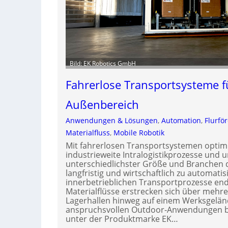
Bild: EK Robotics GmbH
Fahrerlose Transportsysteme f
Außenbereich
Anwendungen & Lösungen
, 
Automation
, 
Flurfö
Materialfluss
, 
Mobile Robotik
Mit fahrerlosen Transportsystemen optim
industrieweite Intralogistikprozesse und
unterschiedlichster Größe und Branchen d
langfristig und wirtschaftlich zu automatis
innerbetrieblichen Transportprozesse end
Materialflüsse erstrecken sich über mehr
Lagerhallen hinweg auf einem Werksgeländ
anspruchsvollen Outdoor-Anwendungen bie
unter der Produktmarke EK…