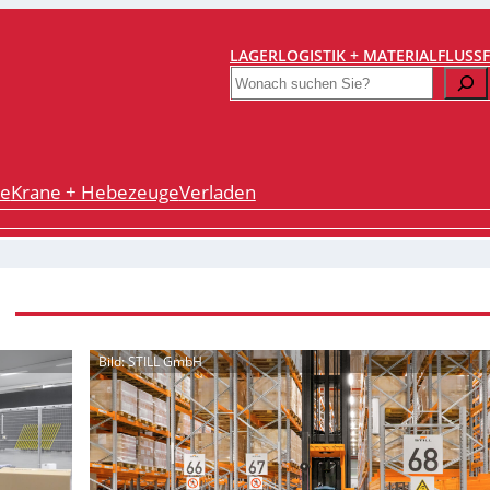
LAGERLOGISTIK + MATERIALFLUSS
Search
re
Krane + Hebezeuge
Verladen
Bild: STILL GmbH