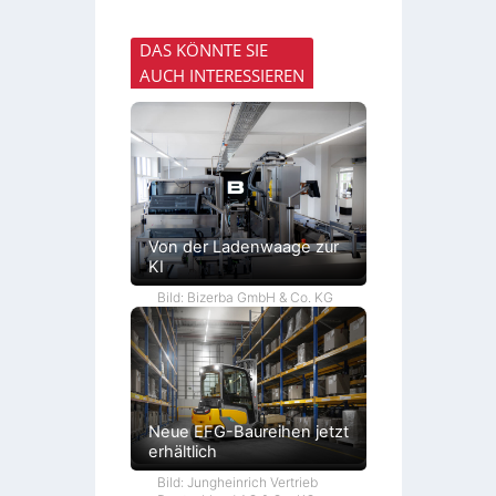
DAS KÖNNTE SIE
AUCH INTERESSIEREN
Von der Ladenwaage zur
KI
Bild: Bizerba GmbH & Co. KG
Neue EFG-Baureihen jetzt
erhältlich
Bild: Jungheinrich Vertrieb