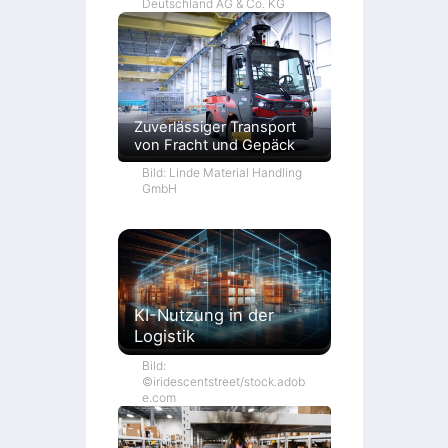
Deutschland AG & Co. KG
Zuverlässiger Transport
von Fracht und Gepäck
Bild: Linde Material Handling
GmbH
KI-Nutzung in der
Logistik
Bild:
©iridescentstreet/stock.adob
e.com