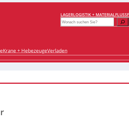
LAGERLOGISTIK + MATERIALFLUSS
Search
re
Krane + Hebezeuge
Verladen
r