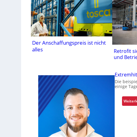
Der Anschaffungspreis ist nicht
alles
Retrofit s
und Betri
Extremhit
Die beispi
einige Tag
Weiter