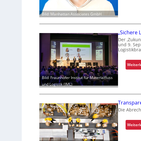
Bild: Manhattan Associates GmbH
„Sichere 
Der ‚Zukun
und 9. Sep
Logistikbr
Weiter
Bild: Fraunhofer Institut für Materialfluss
und Logistik (IML)
Transpar
Die Abrech
Weiter