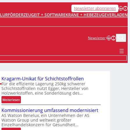
LinkedIn
YouTube
Newsletter abonnieren
FLURFÖRDERZEUGE
IT + SOFTWARE
KRANE + HEBEZEUGE
VERLADEN
LinkedIn
YouTub
Newsletter
Kragarm-Unikat für Schichtstoffrollen
Für die effiziente Lagerung 250kg schwerer
Schichtstoffrollen nutzt Egger, Hersteller von
Holzwerkstoffen, eine Sonderlösung des…
:
Weiterlesen
K
Kommissionierung umfassend modernisiert
r
AS Watson Benelux, ein Unternehmen der AS
a
Watson Group und weltweit größter
g
Einzelhandelskonzern für Gesundheit…
a