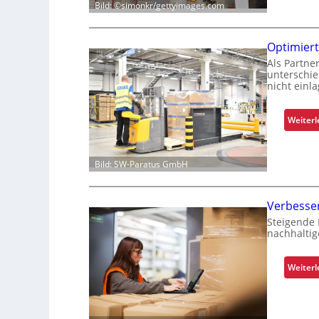
Bild: ©simonkr/gettyimages.com
Optimiert
Als Partne
unterschie
nicht einl
Weiter
Bild: SW-Paratus GmbH
Verbesse
Steigende
nachhaltig
Weiter