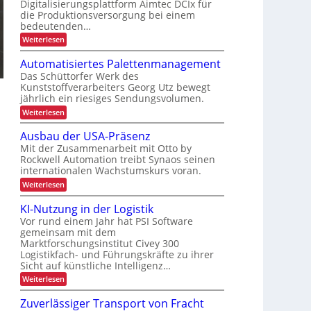
Digitalisierungsplattform Aimtec DCIx für
i
c
t
die Produktionsversorgung bei einem
e
y
s
bedeutenden…
u
c
s
:
Weiterlesen
n
l
S
i
d
i
e
Automatisiertes Palettenmanagement
c
q
P
n
Das Schüttorfer Werk des
h
u
r
g
Kunststoffverarbeiters Georg Utz bewegt
e
e
ä
jährlich ein riesiges Sendungsvolumen.
n
h
r
z
z
ö
:
Weiterlesen
h
l
A
i
f
i
e
u
Ausbau der USA-Präsenz
s
e
e
t
i
f
Mit der Zusammenarbeit mit Otto by
i
o
e
t
Rockwell Automation treibt Synaos seinen
m
o
r
d
internationalen Wachstumskurs voran.
a
n
u
t
u
:
Weiterlesen
n
i
i
A
g
r
s
m
u
d
KI-Nutzung in der Logistik
i
c
s
a
i
e
Vor rund einem Jahr hat PSI Software
h
b
n
n
r
gemeinsam mit dem
a
k
L
t
n
Marktforschungsinstitut Civey 300
u
A
e
E
d
i
Logistikfach- und Führungskräfte zu ihrer
e
s
D
e
m
Sicht auf künstliche Intelligenz…
r
P
r
t
-
a
:
Weiterlesen
b
U
e
l
P
K
S
c
e
e
I
A
r
Zuverlässiger Transport von Fracht
D
t
t
-
-
C