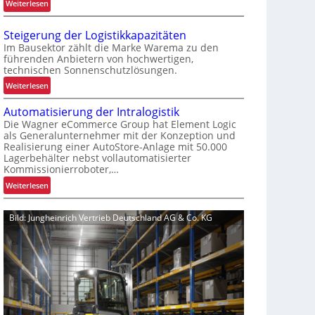
:
Weiterlesen
r
K
m
o
-
Steigerung der Logistikkapazitäten
m
U
Im Bausektor zählt die Marke Warema zu den
m
führenden Anbietern von hochwertigen,
n
technischen Sonnenschutzlösungen.
i
i
s
:
Weiterlesen
k
s
S
a
i
Automatisierung der Intralogistik
t
t
o
Die Wagner eCommerce Group hat Element Logic
e
f
als Generalunternehmer mit der Konzeption und
n
i
ü
Realisierung einer AutoStore-Anlage mit 50.000
i
g
r
Lagerbehälter nebst vollautomatisierter
e
e
S
Kommissionierroboter,…
r
r
c
:
Weiterlesen
u
u
h
A
n
n
i
u
g
Bild: Jungheinrich Vertrieb Deutschland AG & Co. KG
g
c
t
u
d
h
o
m
e
t
m
f
r
s
a
a
L
t
t
s
o
o
i
s
g
f
s
e
i
f