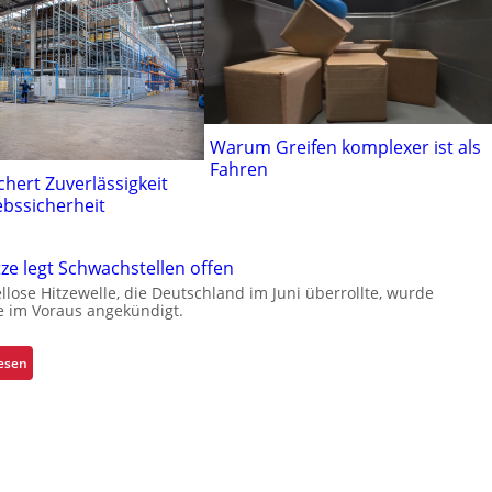
Warum Greifen komplexer ist als
Fahren
ichert Zuverlässigkeit
ebssicherheit
ze legt Schwachstellen offen
ellose Hitzewelle, die Deutschland im Juni überrollte, wurde
e im Voraus angekündigt.
:
lesen
E
x
t
r
e