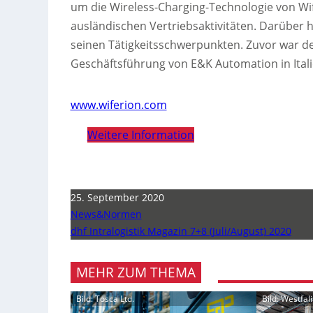
um die Wireless-Charging-Technologie von Wi
ausländischen Vertriebsaktivitäten. Darübe
seinen Tätigkeitsschwerpunkten. Zuvor war der 4
Geschäftsführung von E&K Automation in Itali
www.wiferion.com
Weitere Information
25. September 2020
News&Normen
dhf Intralogistik Magazin 7+8 (Juli/August) 2020
MEHR ZUM THEMA
Bild: Tosca Ltd.
Bild: Westfa