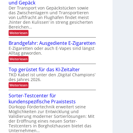
o
und Gepäck
t
N
r
P
I
e
u
j
Der Transport von Gepäckstücken sowie
r
x
i
n
t
ä
das Zwischenlagern und Transportieren
e
m
e
z
s
von Luftfracht an Flughäfen findet meist
k
a
u
e
b
‚hinter den Kulissen‘ in streng gesicherten
n
n
t
n
l
Bereichen…
a
g
z
i
g
i
i
:
Weiterlesen
e
o
n
Z
c
m
d
u
n
Brandgefahr: Ausgediente E-Zigaretten
h
e
e
v
n
E-Zigaretten oder auch E-Vapes sind längst
r
e
e
t
L
Alltag geworden.
r
n
o
l
:
Weiterlesen
L
g
ä
B
i
a
s
r
Top gerüstet für das KI-Zeitalter
s
s
a
s
t
i
TKD Kabel ist unter den ‚Digital Champions‘
n
t
i
g
des Jahres 2026.
d
k
e
e
g
:
Weiterlesen
r
e
n
T
T
f
o
t
Sorter-Testcenter für
r
a
p
a
r
h
kundenspezifische Praxistests
g
n
r
a
e
Dürkopp Fördertechnik erweitert seine
s
:
r
n
Möglichkeiten zur Entwicklung und
p
A
ü
o
Validierung moderner Sortierlösungen: Mit
s
u
s
r
der Eröffnung eines neuen Sorter-
s
p
t
t
g
Testcenters in Borgholzhausen bietet das
e
o
v
e
Unternehmen…
t
o