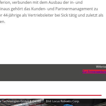
ferion, verbunden mit dem Ausbau der in- und
r hinaus gehört das Kunden- und Partnermanagement zu
4-Jährige als Vertriebsleiter bei Sick tätig und zuletzt als
en.
Wiferio
Zur Firmenwebsit
lia Technologies GmbH & Co. KG
Bild: Locus Robotics Corp.