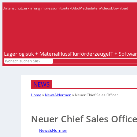
Datenschutzerklärung
Impressum
Kontakt
Abo
Mediadaten
Videos
Download
Lagerlogistik + Materialfluss
Flurförderzeuge
IT + Softwa
Search
NEWS
Home
»
News&Normen
»
Neuer Chief Sales Officer
Neuer Chief Sales Office
News&Normen