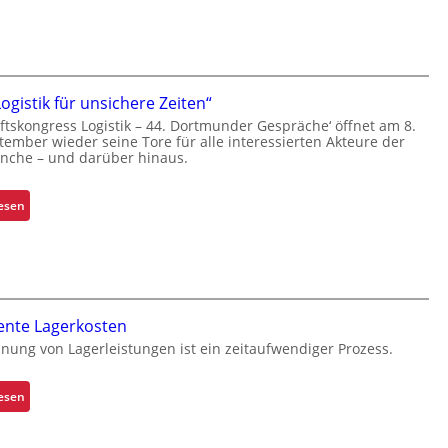
m
h
i
t
z
Logistik für unsichere Zeiten“
e
ftskongress Logistik – 44. Dortmunder Gespräche‘ öffnet am 8.
l
tember wieder seine Tore für alle interessierten Akteure der
e
anche – und darüber hinaus.
g
t
:
lesen
S
„
c
S
h
i
w
c
a
h
c
ente Lagerkosten
e
h
nung von Lagerleistungen ist ein zeitaufwendiger Prozess.
r
s
e
t
L
:
lesen
e
o
T
l
g
r