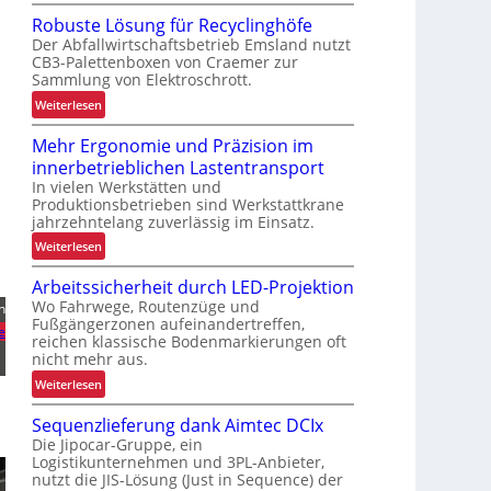
V
Robuste Lösung für Recyclinghöfe
o
Der Abfallwirtschaftsbetrieb Emsland nutzt
n
CB3-Palettenboxen von Craemer zur
d
Sammlung von Elektroschrott.
e
:
Weiterlesen
r
R
L
Mehr Ergonomie und Präzision im
o
a
innerbetrieblichen Lastentransport
b
d
In vielen Werkstätten und
u
e
Produktionsbetrieben sind Werkstattkrane
s
n
jahrzehntelang zuverlässig im Einsatz.
t
w
:
Weiterlesen
e
a
M
L
a
Arbeitssicherheit durch LED-Projektion
e
ö
g
Wo Fahrwege, Routenzüge und
n
h
s
e
Fußgängerzonen aufeinandertreffen,
r
e
u
z
reichen klassische Bodenmarkierungen oft
E
n
nicht mehr aus.
u
r
g
r
:
Weiterlesen
g
f
K
A
o
ü
Sequenzlieferung dank Aimtec DCIx
I
r
n
r
Die Jipocar-Gruppe, ein
b
o
R
Logistikunternehmen und 3PL-Anbieter,
e
m
nutzt die JIS-Lösung (Just in Sequence) der
e
i