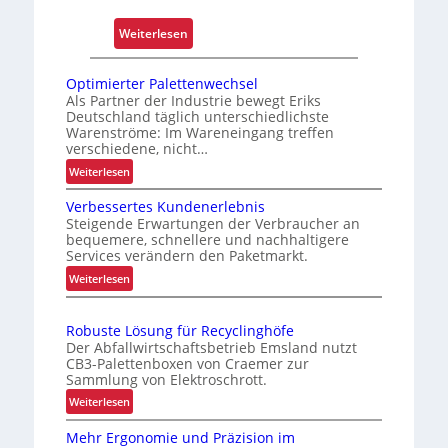
r
l
:
Weiterlesen
ä
E
s
x
Optimierter Palettenwechsel
s
t
Als Partner der Industrie bewegt Eriks
i
Deutschland täglich unterschiedlichste
r
g
Warenströme: Im Wareneingang treffen
e
verschiedene, nicht…
k
m
e
:
Weiterlesen
h
O
i
i
Verbessertes Kundenerlebnis
p
t
t
Steigende Erwartungen der Verbraucher an
t
u
bequemere, schnellere und nachhaltigere
z
i
n
Services verändern den Paketmarkt.
e
m
d
:
Weiterlesen
l
i
B
V
e
e
e
e
r
g
Robuste Lösung für Recyclinghöfe
r
t
t
Der Abfallwirtschaftsbetrieb Emsland nutzt
t
b
r
e
CB3-Palettenboxen von Craemer zur
S
e
Sammlung von Elektroschrott.
i
r
c
s
P
e
:
Weiterlesen
h
s
a
R
b
e
w
Mehr Ergonomie und Präzision im
l
o
s