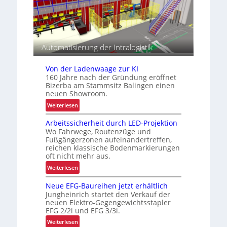
z
ö
i
f
s
e
i
o
Automatisierung der Intralogistik
n
i
Von der Ladenwaage zur KI
m
160 Jahre nach der Gründung eröffnet
i
Bizerba am Stammsitz Balingen einen
n
neuen Showroom.
n
:
Weiterlesen
e
V
r
Arbeitssicherheit durch LED-Projektion
o
b
Wo Fahrwege, Routenzüge und
n
Fußgängerzonen aufeinandertreffen,
e
d
reichen klassische Bodenmarkierungen
t
e
oft nicht mehr aus.
r
r
:
Weiterlesen
i
L
A
e
a
Neue EFG-Baureihen jetzt erhältlich
r
b
d
Jungheinrich startet den Verkauf der
b
l
e
neuen Elektro-Gegengewichtsstapler
e
i
EFG 2/2i und EFG 3/3i.
n
i
c
w
:
Weiterlesen
t
h