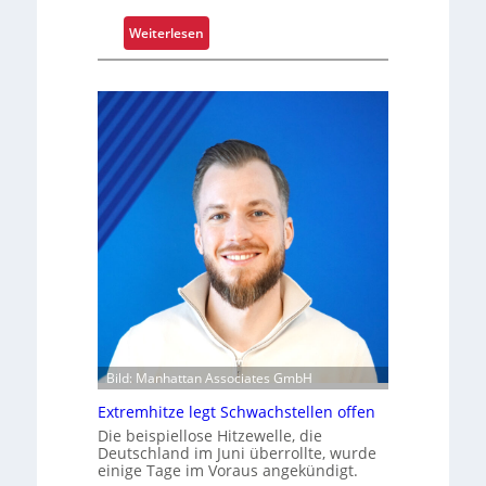
f
a
:
Weiterlesen
s
R
s
e
e
t
n
r
d
o
m
f
o
i
d
t
e
s
r
i
n
c
i
h
s
e
i
r
e
t
Bild: Manhattan Associates GmbH
r
Z
Extremhitze legt Schwachstellen offen
t
u
Die beispiellose Hitzewelle, die
v
Deutschland im Juni überrollte, wurde
e
einige Tage im Voraus angekündigt.