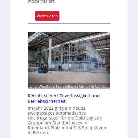
modernisiert.
c
h
i
:
Weiterlesen
c
K
h
o
t
m
s
m
t
i
o
s
f
s
f
i
r
o
o
n
l
Bild: Westfalia Technologies GmbH & Co. KG
i
l
e
Retrofit sichert Zuverlässigkeit und
e
r
Betriebssicherheit
n
u
Im Jahr 2022 ging ein neues,
n
zweigassiges automatisches
Hochregallager für die Dold Logistik
g
Gruppe am Standort Alzey in
u
Rheinland-Pfalz mit 4.516 Stellplätzen
m
in Betrieb.