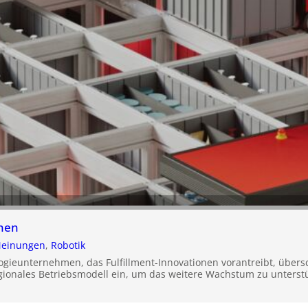
onen
einungen
, 
Robotik
ogieunternehmen, das Fulfillment-Innovationen vorantreibt, übersc
gionales Betriebsmodell ein, um das weitere Wachstum zu unterst