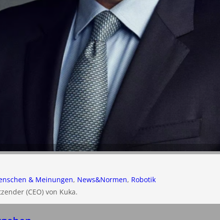
nschen & Meinungen
, 
News&Normen
, 
Robotik
tzender (CEO) von Kuka.