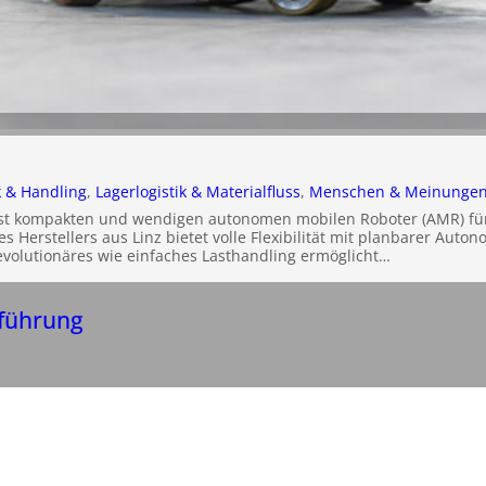
k & Handling
, 
Lagerlogistik & Materialfluss
, 
Menschen & Meinunge
st kompakten und wendigen autonomen mobilen Roboter (AMR) für 
es Herstellers aus Linz bietet volle Flexibilität mit planbarer Auto
evolutionäres wie einfaches Lasthandling ermöglicht…
sführung