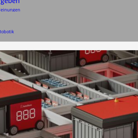
rgeben
einungen
Robotik