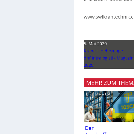
www.swfkrantechnik.
5. Mai 2020
Krane + Hebezeuge
dhf Intralogistik Magazin 
2020
MEHR ZUM THEM
Bild: Tosca Ltd.
Der