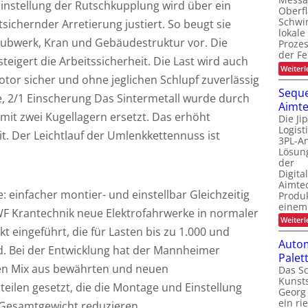
instellung der Rutschkupplung wird über ein
Oberf
Schwi
sichernder Arretierung justiert. So beugt sie
lokale
ubwerk, Kran und Gebäudestruktur vor. Die
Proze
der Fe
 steigert die Arbeitssicherheit. Die Last wird auch
Weiterl
tor sicher und ohne jeglichen Schlupf zuverlässig
Seque
e, 2/1 Einscherung Das Sintermetall wurde durch
Aimte
mit zwei Kugellagern ersetzt. Das erhöht
Die Ji
Logis
it. Der Leichtlauf der Umlenkkettennuss ist
3PL-An
Lösung
der
Digita
Aimtec
 einfacher montier- und einstellbar Gleichzeitig
Produ
einem
WF Krantechnik neue Elektrofahrwerke in normaler
Weiterl
 eingeführt, die für Lasten bis zu 1.000 und
Autom
nd. Bei der Entwicklung hat der Mannheimer
Pale
nen Mix aus bewährten und neuen
Das Sc
Kunsts
eilen gesetzt, die die Montage und Einstellung
Georg 
ein ri
 Gesamtgewicht reduzieren.