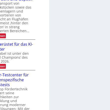
n
u
ansport von
e
z
t
n
kstücken sowie das
z
t
henlagern und
u
ortieren von
n
acht an Flughäfen
g
 meist ‚hinter den
i
en‘ in streng
n
d
herten Bereichen…
e
:
esen
r
Z
L
u
erüstet für das KI-
o
v
g
ter
e
i
r
bel ist unter den
s
l
al Champions‘ des
t
ä
i
 2026.
s
k
:
esen
s
T
i
o
g
r-Testcenter für
p
e
nspezifische
g
r
e
T
stests
r
r
pp Fördertechnik
ü
a
ert seine
s
n
hkeiten zur
t
s
cklung und
e
p
t
o
ierung moderner
f
r
rlösungen: Mit der