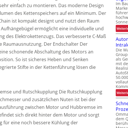
Im Bau
t sehr einfach zu montieren. Das moderne Design
Marke
lumen des Kettenspeichers auf ein Minimum. Der
führe
hochw
Chain ist kompakt designt und nutzt den Raum
Sonne
 Aufhängebügel ermöglicht eine individuelle und
Weiterl
ung des Elektrokettenzugs. Das verbesserte C-Maß
Autom
rte Raumausnutzung. Der Endschalter Der
Intral
Die W
 eine schonende Abschaltung des Motors an
Group 
sition. So ist sicheres Heben und Senken
als G
mit d
egrierte Stifte in der Kettenführung lösen die
Realis
AutoSt
50.000
vollau
Kommi
Bremse und Rutschkupplung Die Rutschkupplung
Weiterl
hmesser und zusätzlichen Nuten ist bei der
Schne
dausführung zwischen Motor und Hubbremse im
Proz
Ommati
 befindet sich direkt hinter dem Motor und sorgt
dem Q
g für eine noch bessere Kühlung der
berüh
Messa