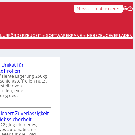
LinkedIn
YouTube
Newsletter abonnieren
FLURFÖRDERZEUGE
IT + SOFTWARE
KRANE + HEBEZEUGE
VERLADEN
Unikat für
offrollen
ffiziente Lagerung 250kg
Schichtstoffrollen nutzt
steller von
toffen, eine
sung des…
K
sichert Zuverlässigkeit
r
iebssicherheit
a
022 ging ein neues,
g
ges automatisches
a
lager für die Dold