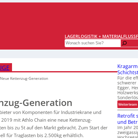
LAGERLOGISTIK + MATERIALFLUSS
Search
Kragarm-
UGE
Schichtst
Für die e
Neue Kettenzug-Generation
schwerer 
Egger, Her
Holzwerks
Sonderlö
nzug-Generation
:
Weiterlesen
bieter von Komponenten für Industriekrane und
Retrofit 
 2019 mit Athlo Chain eine neue Kettenzug-
und Betr
ten bis zu 5t auf den Markt gebracht. Zum Start der
Im Jahr 2
zweigassi
ll für Traglasten bis 2.500kg erhältlich.
Hochregal