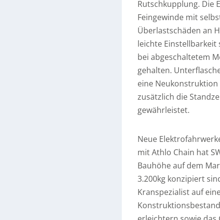
Rutschkupplung. Die E
Feingewinde mit selbst
Überlastschäden an H
leichte Einstellbarkeit
bei abgeschaltetem Mo
gehalten. Unterflasch
eine Neukonstruktion 
zusätzlich die Standze
gewährleistet.
Neue Elektrofahrwerke:
mit Athlo Chain hat S
Bauhöhe auf dem Markt
3.200kg konzipiert si
Kranspezialist auf ei
Konstruktionsbestandt
erleichtern sowie das