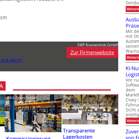
Sendu
Weiterl
com
Ausba
Präs
Mit d
mit Ot
Automa
SWF Krantechnik GmbH
seinen
Wachs
Zur Firmenwebsite
Weiterl
3+4 (April)
KI-Nu
Logist
Vor ru
Softw
A
dem
Marktf
Bild: Zetes GmbH
Bild:
Civey 
©simonkr/gettyimages.com
Führun
Sicht 
Intell
Weiterl
Transparente
Zuver
Lagerkosten
von F
Kommissionierung