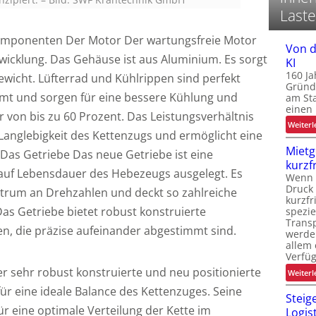
l
Laste
i
mponenten Der Motor Der wartungsfreie Motor
Von d
twicklung. Das Gehäuse ist aus Aluminium. Es sorgt
KI
i
160 Ja
gewicht. Lüfterrad und Kühlrippen sind perfekt
t
Gründ
mt und sorgen für eine bessere Kühlung und
am St
einen
r von bis zu 60 Prozent. Das Leistungsverhältnis
Weiterl
 Langlebigkeit des Kettenzugs und ermöglicht eine
Mietg
Das Getriebe Das neue Getriebe ist eine
kurzf
auf Lebensdauer des Hebezeugs ausgelegt. Es
Wenn L
Druck 
ektrum an Drehzahlen und deckt so zahlreiche
kurzfr
as Getriebe bietet robust konstruierte
spezie
Trans
n, die präzise aufeinander abgestimmt sind.
werde
allem 
Verfüg
r sehr robust konstruierte und neu positionierte
Weiterl
ür eine ideale Balance des Kettenzuges. Seine
Steig
ür eine optimale Verteilung der Kette im
Logis