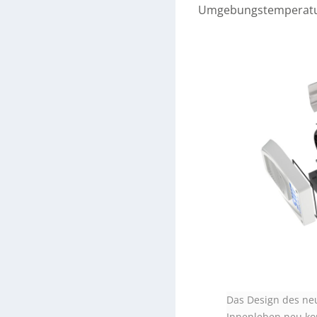
Umgebungstemperature
Das Design des ne
Innenleben neu kon