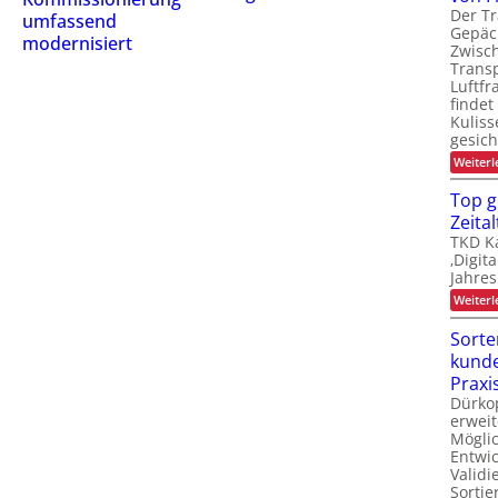
Der Tr
umfassend
Gepäc
modernisiert
Zwisc
Transp
Luftfr
findet
Kuliss
gesic
Weiterl
Top g
Zeital
TKD Ka
‚Digit
Jahres
Weiterl
Sorte
kunde
Praxi
Dürko
erweit
Möglic
Entwi
Valid
Sortie