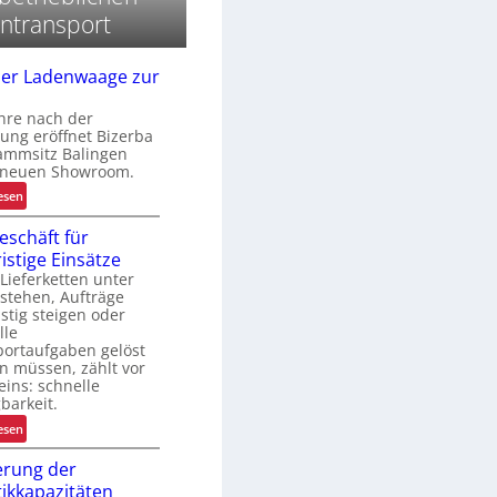
e
ntransport
r
c
h
h
er Ladenwaage zur
e
hre nach der
ung eröffnet Bizerba
ammsitz Balingen
 neuen Showroom.
:
esen
V
eschäft für
o
ristige Einsätze
n
ieferketten unter
d
stehen, Aufträge
e
istig steigen oder
r
lle
L
portaufgaben gelöst
a
n müssen, zählt vor
eins: schnelle
d
barkeit.
e
n
:
esen
w
M
erung der
a
i
tikkapazitäten
a
e