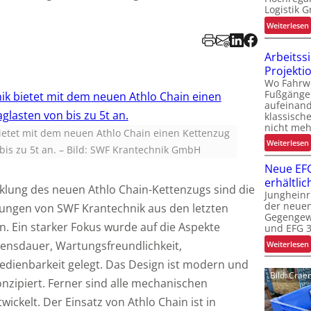
Logistik 
:
Weiterlesen
-
Arbeitss
t
Projekti
i
Wo Fahrw
Fußgänge
aufeinand
f
t
klassisch
i
f
nicht meh
t
ietet mit dem neuen Athlo Chain einen Kettenzug
:
Weiterlesen
bis zu 5t an.
–
Bild: SWF Krantechnik GmbH
i
Neue EFG
erhältlic
klung des neuen Athlo Chain-Kettenzugs sind die
Jungheinr
i
der neuen
ungen von SWF Krantechnik aus den letzten
i
Gegengewi
t
t
n. Ein starker Fokus wurde auf die Aspekte
und EFG 3
t
:
bensdauer, Wartungsfreundlichkeit,
Weiterlesen
i
edienbarkeit gelegt. Das Design ist modern und
t
Bild: Cra
nzipiert. Ferner sind alle mechanischen
f
ckelt. Der Einsatz von Athlo Chain ist in
l
f