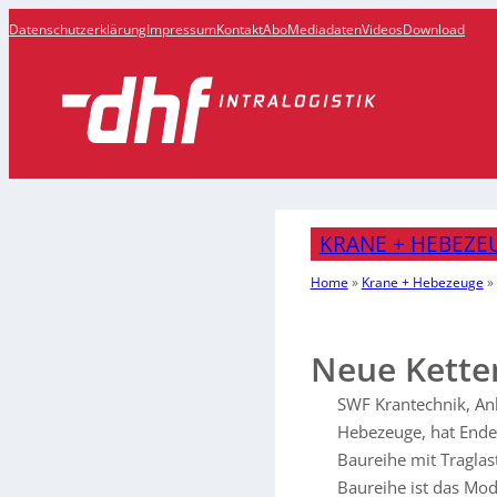
Datenschutzerklärung
Impressum
Kontakt
Abo
Mediadaten
Videos
Download
KRANE + HEBEZE
Home
»
Krane + Hebezeuge
»
Neue Kette
SWF Krantechnik, An
Hebezeuge, hat Ende
Baureihe mit Traglas
Baureihe ist das Mode