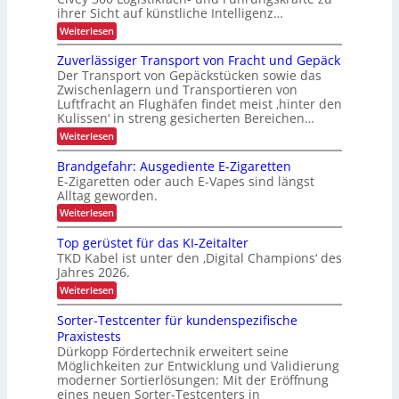
n
A
e
L
ihrer Sicht auf künstliche Intelligenz…
d
i
n
s
e
E
m
:
Weiterlesen
P
e
r
t
K
D
a
U
r
e
I
l
Zuverlässiger Transport von Fracht und Gepäck
-
S
c
-
b
e
A
Der Transport von Gepäckstücken sowie das
P
D
N
t
e
-
Zwischenlagern und Transportieren von
C
u
r
t
P
Luftfracht an Flughäfen findet meist ‚hinter den
t
I
t
e
o
r
x
Kulissen‘ in streng gesicherten Bereichen…
z
r
n
ä
j
u
m
:
Weiterlesen
s
i
n
a
e
Z
e
e
g
n
u
n
k
Brandgefahr: Ausgediente E-Zigaretten
i
a
b
v
z
t
n
E-Zigaretten oder auch E-Vapes sind längst
g
e
l
d
Alltag geworden.
e
i
r
e
i
m
l
:
o
Weiterlesen
r
e
c
ä
B
L
n
n
s
r
h
Top gerüstet für das KI-Zeitalter
o
t
s
a
g
e
TKD Kabel ist unter den ‚Digital Champions‘ des
i
n
i
Jahres 2026.
n
g
d
s
e
g
L
:
Weiterlesen
t
r
e
T
i
a
T
f
o
k
Sorter-Testcenter für kundenspezifische
r
s
a
p
Praxistests
a
h
g
t
n
r
Dürkopp Fördertechnik erweitert seine
e
e
s
:
Möglichkeiten zur Entwicklung und Validierung
r
p
n
A
ü
moderner Sortierlösungen: Mit der Eröffnung
o
u
s
t
eines neuen Sorter-Testcenters in
r
s