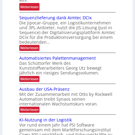
n
u
r
g
:
Weiterlesen
r
g
f
A
K
o
Sequenzlieferung dank Aimtec DCIx
ü
r
I
n
Die Jipocar-Gruppe, ein Logistikunternehmen
r
b
o
und 3PL-Anbieter, nutzt die JIS-Lösung (Just in
R
e
Sequence) der Digitalisierungsplattform Aimtec
m
e
i
DCIx für die Produktionsversorgung bei einem
i
c
t
bedeutenden…
e
y
s
:
Weiterlesen
u
c
S
s
n
e
Automatisiertes Palettenmanagement
l
i
q
d
Das Schüttorfer Werk des
i
c
u
P
Kunststoffverarbeiters Georg Utz bewegt
e
n
h
jährlich ein riesiges Sendungsvolumen.
r
n
g
e
z
ä
:
Weiterlesen
h
r
l
A
z
i
ö
h
u
Ausbau der USA-Präsenz
i
e
t
f
e
Mit der Zusammenarbeit mit Otto by Rockwell
f
s
o
e
i
e
Automation treibt Synaos seinen
m
i
r
internationalen Wachstumskurs voran.
a
t
u
o
t
:
d
Weiterlesen
n
i
n
A
g
u
s
u
i
KI-Nutzung in der Logistik
d
i
r
s
a
m
Vor rund einem Jahr hat PSI Software
e
b
c
n
r
gemeinsam mit dem Marktforschungsinstitut
i
a
k
h
t
Civey 300 Logistikfach- und Führungskräfte zu
u