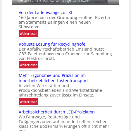
Mietgeschäft für kurzfristige Einsätze
l
i
n
o
c
g
Von der Ladenwaage zur KI
h
160 Jahre nach der Gründung eröffnet Bizerba
i
e
am Stammsitz Balingen einen neuen
s
r
Showroom.
t
h
:
Weiterlesen
i
e
V
k
i
Robuste Lösung für Recyclinghöfe
o
t
Der Abfallwirtschaftsbetrieb Emsland nutzt
n
CB3-Palettenboxen von Craemer zur Sammlung
d
von Elektroschrott.
e
:
Weiterlesen
r
R
L
Mehr Ergonomie und Präzision im
o
a
innerbetrieblichen Lastentransport
b
d
In vielen Werkstätten und
u
e
Produktionsbetrieben sind Werkstattkrane
s
n
jahrzehntelang zuverlässig im Einsatz.
t
w
:
Weiterlesen
e
a
M
L
a
Arbeitssicherheit durch LED-Projektion
e
ö
Wo Fahrwege, Routenzüge und
g
h
s
Fußgängerzonen aufeinandertreffen, reichen
e
r
u
klassische Bodenmarkierungen oft nicht mehr
z
E
aus.