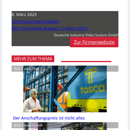
8. März 2023
Informationstechnologie
dhf Intralogistik Magazin 2 (März) 2023
Deutsche Industrie Video System GmbH
Zur Firmenwebsite
MEHR ZUM THEMA
Bild: Tosca Ltd.
Der Anschaffungspreis ist nicht alles
Bild: Elvedi GmbH