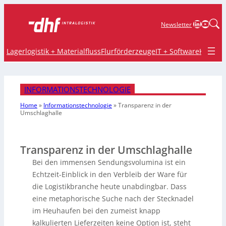
LinkedIn
YouTu
Newsletter
Lagerlogistik + Materialfluss
Flurförderzeuge
IT + Software
Krane 
INFORMATIONSTECHNOLOGIE
Home
»
Informationstechnologie
»
Transparenz in der
Umschlaghalle
Transparenz in der Umschlaghalle
Bei den immensen Sendungsvolumina ist ein
Echtzeit-Einblick in den Verbleib der Ware für
die Logistikbranche heute unabdingbar. Dass
eine metaphorische Suche nach der Stecknadel
im Heuhaufen bei den zumeist knapp
kalkulierten Lieferzeiten keine Option ist, steht