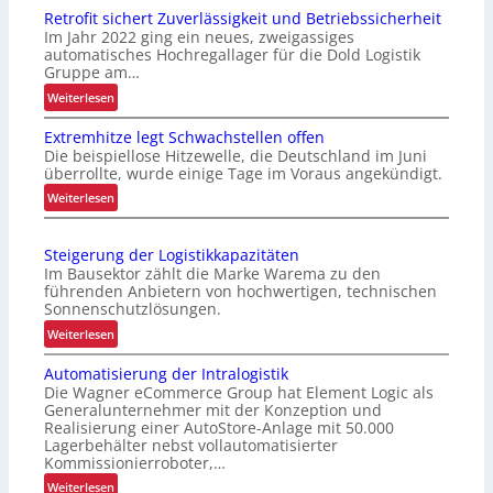
Retrofit sichert Zuverlässigkeit und Betriebssicherheit
Im Jahr 2022 ging ein neues, zweigassiges
automatisches Hochregallager für die Dold Logistik
Gruppe am…
:
Weiterlesen
R
Extremhitze legt Schwachstellen offen
e
Die beispiellose Hitzewelle, die Deutschland im Juni
t
überrollte, wurde einige Tage im Voraus angekündigt.
r
:
Weiterlesen
o
E
f
x
i
Steigerung der Logistikkapazitäten
t
t
Im Bausektor zählt die Marke Warema zu den
r
s
führenden Anbietern von hochwertigen, technischen
e
i
Sonnenschutzlösungen.
m
c
:
Weiterlesen
h
h
S
i
e
Automatisierung der Intralogistik
t
t
r
Die Wagner eCommerce Group hat Element Logic als
e
z
Generalunternehmer mit der Konzeption und
t
i
Realisierung einer AutoStore-Anlage mit 50.000
e
Z
g
Lagerbehälter nebst vollautomatisierter
l
u
e
Kommissionierroboter,…
e
v
r
:
Weiterlesen
g