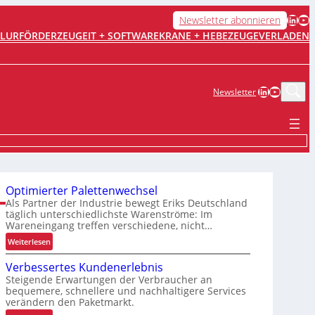
LinkedIn
YouTube
Newsletter abonnieren
FLURFÖRDERZEUGE
IT + SOFTWARE
KRANE + HEBEZEUGE
VERLADEN
LinkedIn
YouTub
Newsletter
Optimierter Palettenwechsel
Als Partner der Industrie bewegt Eriks Deutschland
täglich unterschiedlichste Warenströme: Im
Wareneingang treffen verschiedene, nicht…
:
Weiterlesen
O
Verbessertes Kundenerlebnis
p
Steigende Erwartungen der Verbraucher an
t
bequemere, schnellere und nachhaltigere Services
i
verändern den Paketmarkt.
m