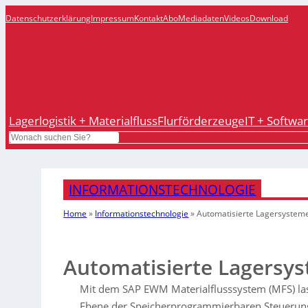
Datenschutzerklärung
Impressum
Kontakt
Abo
Mediadaten
Videos
Download
Lagerlogistik + Materialfluss
Flurförderzeuge
IT + Softwa
Search
INFORMATIONSTECHNOLOGIE
Home
»
Informationstechnologie
»
Automatisierte Lagersysteme 
Automatisierte Lagersys
Mit dem SAP EWM Materialflusssystem (MFS) lass
Ebene der Speicherprogrammierbaren Steuerung