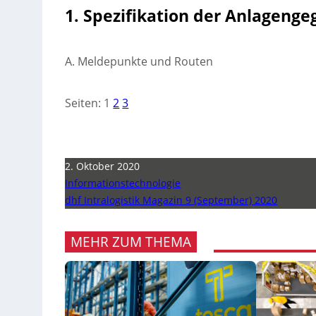
1. Spezifikation der Anlagen
A. Meldepunkte und Routen
Seiten:
1
2
3
2. Oktober 2020
Informationstechnologie
dhf Intralogistik Magazin 9 (September) 2020
MEHR ZUM THEMA