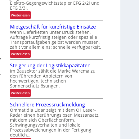
Elektro-Gegengewichtsstapler EFG 2/2i und
e
r
EFG 3/3i.
i
a
:
Weiterlesen
t
x
N
s
i
Mietgeschäft für kurzfristige Einsätze
e
s
s
Wenn Lieferketten unter Druck stehen,
u
i
t
Aufträge kurzfristig steigen oder spezielle
e
c
e
Transportaufgaben gelöst werden müssen,
E
h
zählt vor allem eins: schnelle Verfügbarkeit.
s
F
e
t
:
Weiterlesen
G
e
r
s
M
-
h
Steigerung der Logistikkapazitäten
i
B
e
Im Bausektor zählt die Marke Warema zu
e
a
r
i
den führenden Anbietern von
t
u
hochwertigen, technischen
t
g
Sonnenschutzlösungen.
r
d
e
e
:
u
Weiterlesen
s
i
S
r
c
h
Schnellere Prozessrückmeldung
t
c
h
e
Ommatidia Lidar zeigt mit dem Q1 Laser-
e
h
ä
Radar einen berührungslosen Messansatz,
n
i
L
f
mit dem sich Oberflächenform,
j
g
E
Schwingungsverhalten und lokale
t
e
e
D
Prozessabweichungen in der Fertigung
f
t
r
deutlich…
-
ü
z