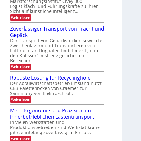
Marktforschungsinstitut Civey 300
u
A
e
n
d
i
Logistikfach- und Führungskräfte zu ihrer
s
e
m
Sicht auf künstliche Intelligenz…
P
r
t
a
:
Weiterlesen
U
e
l
K
S
c
e
I
A
Zuverlässiger Transport von Fracht und
D
t
-
-
C
n
Gepäck
t
N
P
I
e
u
Der Transport von Gepäckstücken sowie das
r
x
n
t
ä
Zwischenlagern und Transportieren von
m
z
s
Luftfracht an Flughäfen findet meist ‚hinter
a
u
e
den Kulissen‘ in streng gesicherten
n
n
n
Bereichen…
a
g
z
g
i
:
Weiterlesen
e
n
Z
m
d
u
Robuste Lösung für Recyclinghöfe
e
e
v
n
Der Abfallwirtschaftsbetrieb Emsland nutzt
r
e
t
L
CB3-Palettenboxen von Craemer zur
r
o
Sammlung von Elektroschrott.
l
g
ä
:
Weiterlesen
i
s
R
s
s
o
Mehr Ergonomie und Präzision im
t
i
b
i
g
innerbetrieblichen Lastentransport
u
k
e
s
In vielen Werkstätten und
r
t
Produktionsbetrieben sind Werkstattkrane
T
e
jahrzehntelang zuverlässig im Einsatz.
r
L
a
:
Weiterlesen
ö