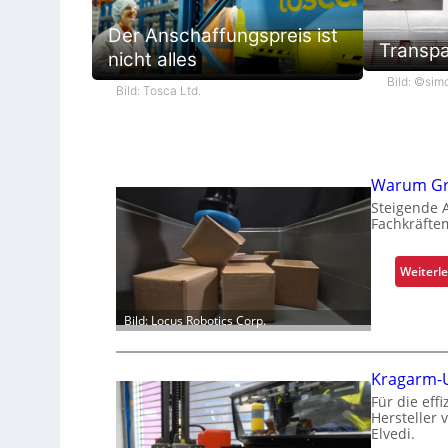
Der Anschaffungspreis ist
Transpa
nicht alles
Bild: ©sim
Bild: Tosca Ltd.
Warum Gre
Steigende 
Fachkräftem
Weiterl
Bild: Locus Robotics Corp.
Kragarm-Un
Für die eff
Hersteller 
Elvedi.