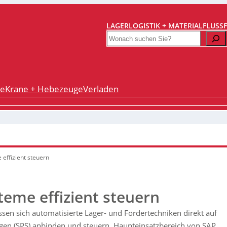
LAGERLOGISTIK + MATERIALFLUSS
Search
re
Krane + Hebezeuge
Verladen
effizient steuern
teme effizient steuern
en sich automatisierte Lager- und Fördertechniken direkt auf
en (SPS) anbinden und steuern. Haupteinsatzbereich von SAP