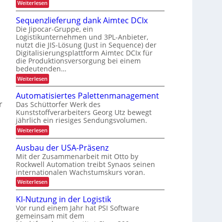
u
P
:
Weiterlesen
r
t
S
n
r
k
c
e
Sequenzlieferung dank Aimtec DCIx
g
o
h
u
r
Die Jipocar-Gruppe, ein
d
j
n
r
Logistikunternehmen und 3PL-Anbieter,
h
e
e
e
z
nutzt die JIS-Lösung (Just in Sequence) der
l
ä
r
k
l
Digitalisierungsplattform Aimtec DCIx für
f
l
L
e
t
die Produktionsversorgung bei einem
r
r
t
o
i
bedeutenden…
i
e
l
g
o
:
Weiterlesen
P
s
i
S
r
i
n
t
e
o
c
Automatisiertes Palettenmanagement
s
q
i
z
r
h
Das Schüttorfer Werk des
t
u
e
g
Kunststoffverarbeiters Georg Utz bewegt
e
s
i
e
jährlich ein riesiges Sendungsvolumen.
n
s
k
z
r
E
:
Weiterlesen
k
l
ü
A
i
i
c
a
u
Ausbau der USA-Präsenz
n
e
k
t
p
f
m
Mit der Zusammenarbeit mit Otto by
s
o
e
a
e
Rockwell Automation treibt Synaos seinen
m
ä
r
l
z
internationalen Wachstumskurs voran.
a
t
u
d
t
i
:
Weiterlesen
n
u
z
i
A
g
t
n
s
e
u
d
g
KI-Nutzung in der Logistik
ä
i
s
a
e
Vor rund einem Jahr hat PSI Software
t
b
n
r
gemeinsam mit dem
a
k
e
t