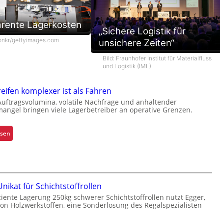
rente Lagerkosten
„Sichere Logistik für
onkr/gettyimages.com
unsichere Zeiten“
Bild: Fraunhofer Institut für Materialfluss
und Logistik (IML)
ifen komplexer ist als Fahren
Auftragsvolumina, volatile Nachfrage und anhaltender
angel bringen viele Lagerbetreiber an operative Grenzen.
:
esen
W
a
r
u
m
ikat für Schichtstoffrollen
G
iziente Lagerung 250kg schwerer Schichtstoffrollen nutzt Egger,
von Holzwerkstoffen, eine Sonderlösung des Regalspezialisten
r
e