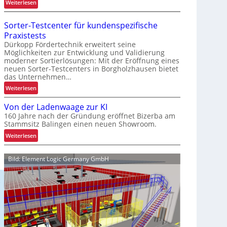
:
Weiterlesen
i
V
e
e
r
Sorter-Testcenter für kundenspezifische
r
t
Praxistests
b
e
Dürkopp Fördertechnik erweitert seine
e
Möglichkeiten zur Entwicklung und Validierung
r
moderner Sortierlösungen: Mit der Eröffnung eines
s
P
neuen Sorter-Testcenters in Borgholzhausen bietet
s
a
das Unternehmen…
e
l
:
Weiterlesen
r
e
S
t
t
Von der Ladenwaage zur KI
o
e
t
160 Jahre nach der Gründung eröffnet Bizerba am
r
s
e
Stammsitz Balingen einen neuen Showroom.
t
K
n
:
Weiterlesen
e
u
w
V
r
n
e
o
-
d
Bild: Element Logic Germany GmbH
c
n
T
e
h
d
e
n
s
e
s
e
e
r
t
r
l
L
c
l
a
e
e
d
n
b