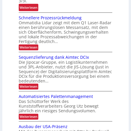
3/3i.
m
e
i
i
:
Weiterlesen
c
t
e
N
y
s
Schnellere Prozessrückmeldung
u
e
c
s
Ommatidia Lidar zeigt mit dem Q1 Laser-Radar
n
u
l
i
einen berührungslosen Messansatz, mit dem
d
e
i
c
sich Oberflächenform, Schwingungsverhalten
P
E
und lokale Prozessabweichungen in der
n
h
r
F
Fertigung deutlich…
g
e
ä
G
:
Weiterlesen
h
r
z
S
-
ö
h
c
i
Sequenzlieferung dank Aimtec DCIx
B
f
e
h
Die Jipocar-Gruppe, ein Logistikunternehmen
s
a
n
e
i
und 3PL-Anbieter, nutzt die JIS-Lösung (Just in
i
e
u
t
Sequence) der Digitalisierungsplattform Aimtec
l
o
r
DCIx für die Produktionsversorgung bei einem
l
d
n
e
e
bedeutenden…
u
r
i
i
:
Weiterlesen
r
e
m
S
h
P
c
e
i
Automatisiertes Palettenmanagement
e
r
h
q
o
n
Das Schüttorfer Werk des
n
u
L
z
Kunststoffverarbeiters Georg Utz bewegt
n
e
j
e
E
jährlich ein riesiges Sendungsvolumen.
n
e
s
e
D
z
:
Weiterlesen
s
r
t
l
-
A
r
b
i
z
u
ü
P
Ausbau der USA-Präsenz
e
t
e
c
t