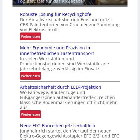
Top gerüstet für das KI-Zeitalter
s
t
Robuste Lösung für Recyclinghöfe
i
Der Abfallwirtschaftsbetrieb Emsland nutzt
k
CB3-Palettenboxen von Craemer zur Sammlung
von Elektroschrott.
:
Weiterlesen
R
Mehr Ergonomie und Präzision im
o
innerbetrieblichen Lastentransport
b
In vielen Werkstätten und
u
Produktionsbetrieben sind Werkstattkrane
s
jahrzehntelang zuverlässig im Einsatz.
t
:
Weiterlesen
e
M
L
Arbeitssicherheit durch LED-Projektion
e
ö
Wo Fahrwege, Routenzüge und
h
s
Fußgängerzonen aufeinandertreffen, reichen
r
u
klassische Bodenmarkierungen oft nicht mehr
E
aus.
n
r
g
:
Weiterlesen
g
f
A
o
Neue EFG-Baureihen jetzt erhältlich
ü
r
n
Jungheinrich startet den Verkauf der neuen
r
b
o
Elektro-Gegengewichtsstapler EFG 2/2i und EFG
R
e