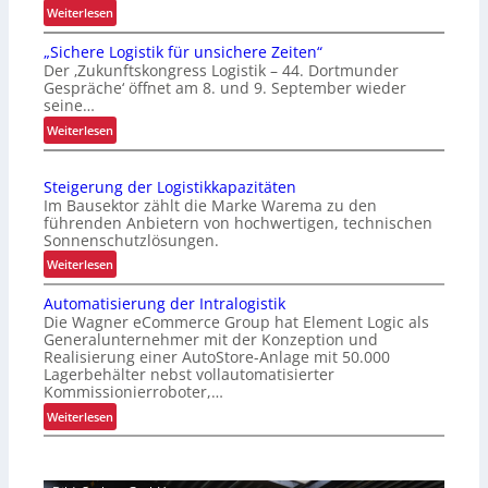
:
Weiterlesen
E
„Sichere Logistik für unsichere Zeiten“
x
Der ‚Zukunftskongress Logistik – 44. Dortmunder
t
Gespräche‘ öffnet am 8. und 9. September wieder
r
seine…
e
:
Weiterlesen
m
„
h
S
i
Steigerung der Logistikkapazitäten
i
t
Im Bausektor zählt die Marke Warema zu den
c
z
führenden Anbietern von hochwertigen, technischen
h
Sonnenschutzlösungen.
e
e
l
:
Weiterlesen
r
e
S
e
Automatisierung der Intralogistik
g
t
L
Die Wagner eCommerce Group hat Element Logic als
t
e
o
Generalunternehmer mit der Konzeption und
S
i
Realisierung einer AutoStore-Anlage mit 50.000
g
c
g
Lagerbehälter nebst vollautomatisierter
i
h
e
Kommissionierroboter,…
s
w
r
:
Weiterlesen
t
a
u
A
i
c
n
u
k
h
g
t
f
s