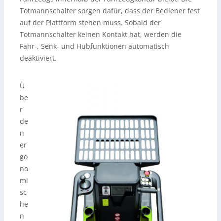
Totmannschalter sorgen dafür, dass der Bediener fest
auf der Plattform stehen muss. Sobald der
Totmannschalter keinen Kontakt hat, werden die
Fahr-, Senk- und Hubfunktionen automatisch
deaktiviert.
Ü
be
r
de
n
er
go
no
mi
sc
he
n