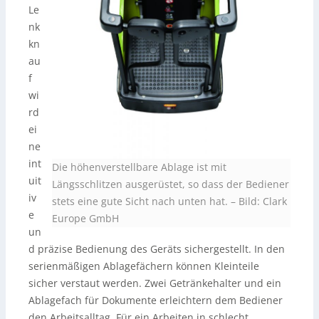
Le
nk
kn
au
f
wi
rd
ei
ne
int
Die höhenverstellbare Ablage ist mit
uit
Längsschlitzen ausgerüstet, so dass der Bediener
iv
stets eine gute Sicht nach unten hat.
–
Bild: Clark
e
Europe GmbH
un
d präzise Bedienung des Geräts sichergestellt. In den
serienmäßigen Ablagefächern können Kleinteile
sicher verstaut werden. Zwei Getränkehalter und ein
Ablagefach für Dokumente erleichtern dem Bediener
den Arbeitsalltag. Für ein Arbeiten in schlecht