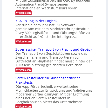
Mit der Zusammenarbeit mit Otto by Rockwell
r
f
o
k
t
e
e
Automation treibt Synaos seinen
m
o
m
r
r
internationalen Wachstumskurs voran.
r
a
e
j
u
t
i
l
h
:
Weiterlesen
n
e
i
d
A
e
ä
g
s
u
k
u
KI-Nutzung in der Logistik
d
b
l
i
n
s
t
a
Vor rund einem Jahr hat PSI Software
e
g
l
b
t
n
i
r
gemeinsam mit dem Marktforschungsinstitut
a
i
k
l
t
Civey 300 Logistikfach- und Führungskräfte zu
o
u
A
c
e
i
ihrer Sicht auf künstliche Intelligenz…
d
n
i
s
h
e
c
m
:
Weiterlesen
P
r
e
t
K
h
a
U
e
I
n
l
Zuverlässiger Transport von Fracht und Gepäck
S
c
-
e
L
A
Der Transport von Gepäckstücken sowie das
D
N
t
-
Zwischenlagern und Transportieren von
a
C
u
t
P
Luftfracht an Flughäfen findet meist ‚hinter den
I
t
e
s
r
x
Kulissen‘ in streng gesicherten Bereichen…
z
n
ä
t
u
m
:
Weiterlesen
s
e
n
a
Z
e
g
n
n
u
n
Sorter-Testcenter für kundenspezifische
i
a
v
z
t
n
Praxistests
g
e
d
r
e
Dürkopp Fördertechnik erweitert seine
r
e
m
a
Möglichkeiten zur Entwicklung und Validierung
l
r
e
ä
moderner Sortierlösungen: Mit der Eröffnung
n
L
n
s
eines neuen Sorter-Testcenters in
o
s
t
s
Borgholzhausen bietet das Unternehmen…
g
p
i
i
:
Weiterlesen
g
o