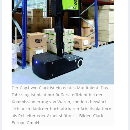
Der Cop1 von Clark ist ein echtes Multitalent: Das
Fahrzeug ist nicht nur äußerst effizient bei der
Kommissionierung von Waren, sondern bewährt
sich auch dank der hochfahrbaren Arbeitsplattform
als Rollleiter oder Arbeitsbühne.
–
Bilder: Clark
Europe GmbH