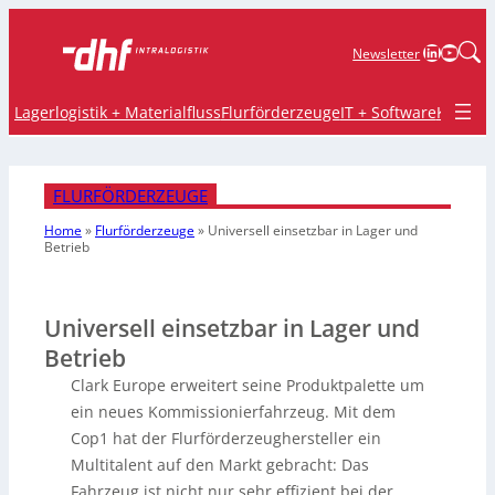
LinkedIn
YouTu
Newsletter
Lagerlogistik + Materialfluss
Flurförderzeuge
IT + Software
Krane 
FLURFÖRDERZEUGE
Home
»
Flurförderzeuge
»
Universell einsetzbar in Lager und
Betrieb
Universell einsetzbar in Lager und
Betrieb
Clark Europe erweitert seine Produktpalette um
ein neues Kommissionierfahrzeug. Mit dem
Cop1 hat der Flurförderzeughersteller ein
Multitalent auf den Markt gebracht: Das
Fahrzeug ist nicht nur sehr effizient bei der