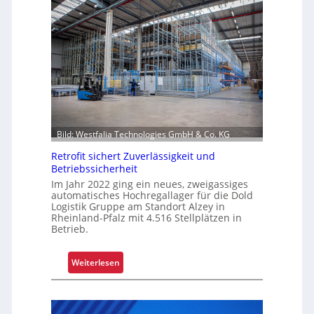
m
m
i
s
s
i
o
n
i
Bild: Westfalia Technologies GmbH & Co. KG
e
r
Retrofit sichert Zuverlässigkeit und
u
Betriebssicherheit
n
Im Jahr 2022 ging ein neues, zweigassiges
g
automatisches Hochregallager für die Dold
Logistik Gruppe am Standort Alzey in
u
Rheinland-Pfalz mit 4.516 Stellplätzen in
m
Betrieb.
f
a
:
Weiterlesen
s
R
s
e
e
t
n