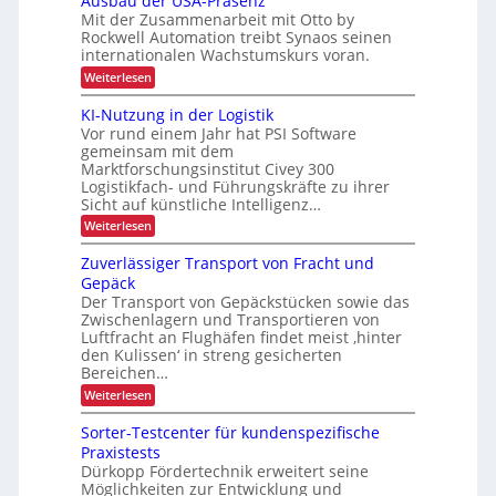
Ausbau der USA-Präsenz
e
o
k
t
r
Mit der Zusammenarbeit mit Otto by
r
f
m
o
j
e
Rockwell Automation treibt Synaos seinen
i
e
h
m
e
r
internationalen Wachstumskurs voran.
l
a
e
ä
u
k
d
t
:
Weiterlesen
b
n
l
u
i
t
A
g
l
n
s
t
u
i
KI-Nutzung in der Logistik
d
g
i
i
s
l
a
Vor rund einem Jahr hat PSI Software
o
e
b
c
n
i
r
gemeinsam mit dem
n
a
k
h
t
c
Marktforschungsinstitut Civey 300
u
A
e
e
Logistikfach- und Führungskräfte zu ihrer
d
h
i
s
e
Sicht auf künstliche Intelligenz…
n
m
P
r
t
:
Weiterlesen
a
L
U
e
K
l
S
a
c
I
e
Zuverlässiger Transport von Fracht und
A
D
s
-
t
-
Gepäck
C
N
t
t
P
I
Der Transport von Gepäckstücken sowie das
u
e
r
e
x
Zwischenlagern und Transportieren von
t
n
ä
n
z
m
Luftfracht an Flughäfen findet meist ‚hinter
s
u
a
t
den Kulissen‘ in streng gesicherten
e
n
n
n
Bereichen…
r
g
a
z
:
a
Weiterlesen
i
g
Z
n
e
n
u
d
m
Sorter-Testcenter für kundenspezifische
s
v
e
e
Praxistests
e
r
p
n
Dürkopp Fördertechnik erweitert seine
r
L
t
o
Möglichkeiten zur Entwicklung und
l
o