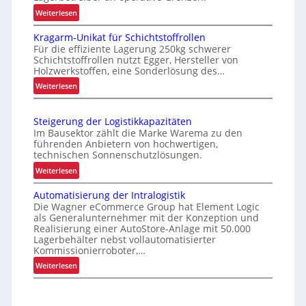
m
h
:
Weiterlesen
i
e
W
e
r
Kragarm-Unikat für Schichtstoffrollen
a
r
e
Für die effiziente Lagerung 250kg schwerer
r
t
Schichtstoffrollen nutzt Egger, Hersteller von
Z
u
Holzwerkstoffen, eine Sonderlösung des…
e
e
m
:
Weiterlesen
r
i
G
K
P
r
t
r
a
e
e
Steigerung der Logistikkapazitäten
a
i
l
Im Bausektor zählt die Marke Warema zu den
n
g
f
führenden Anbietern von hochwertigen,
e
“
a
technischen Sonnenschutzlösungen.
e
t
r
n
:
Weiterlesen
t
m
k
S
e
-
Automatisierung der Intralogistik
o
t
n
U
Die Wagner eCommerce Group hat Element Logic
m
e
n
w
als Generalunternehmer mit der Konzeption und
p
i
Realisierung einer AutoStore-Anlage mit 50.000
i
e
l
g
Lagerbehälter nebst vollautomatisierter
k
c
e
e
Kommissionierroboter,…
a
h
x
r
:
Weiterlesen
t
e
s
u
A
f
r
n
e
u
ü
i
g
l
t
r