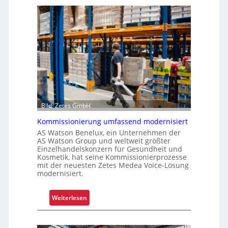
Bild: Zetes GmbH
Kommissionierung umfassend modernisiert
AS Watson Benelux, ein Unternehmen der
AS Watson Group und weltweit größter
Einzelhandelskonzern für Gesundheit und
Kosmetik, hat seine Kommissionierprozesse
mit der neuesten Zetes Medea Voice-Lösung
modernisiert.
:
Weiterlesen
K
o