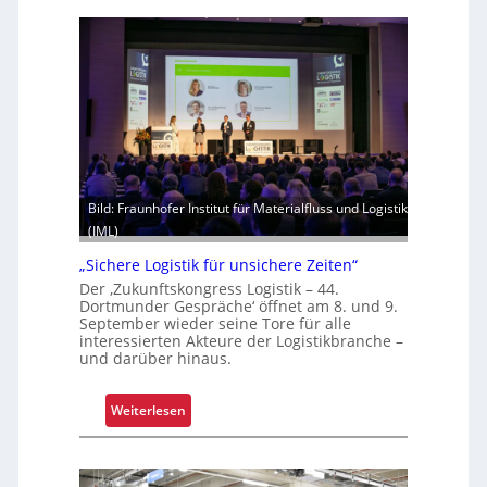
i
x
g
t
k
r
e
e
i
m
t
h
u
i
n
t
d
z
B
Bild: Fraunhofer Institut für Materialfluss und Logistik
e
e
(IML)
l
t
e
„Sichere Logistik für unsichere Zeiten“
r
g
Der ‚Zukunftskongress Logistik – 44.
i
t
Dortmunder Gespräche‘ öffnet am 8. und 9.
e
September wieder seine Tore für alle
S
interessierten Akteure der Logistikbranche –
b
c
und darüber hinaus.
s
h
s
w
:
Weiterlesen
i
a
„
c
c
S
h
h
i
e
s