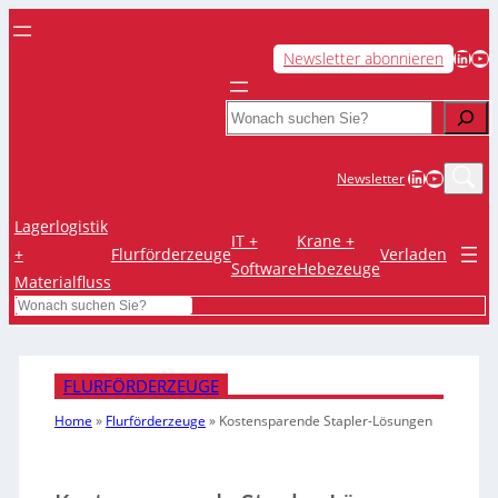
LinkedIn
YouTube
Newsletter abonnieren
Search
LinkedIn
YouTub
Newsletter
Lagerlogistik
IT +
Krane +
+
Flurförderzeuge
Verladen
Software
Hebezeuge
Materialfluss
Search
FLURFÖRDERZEUGE
Home
»
Flurförderzeuge
»
Kostensparende Stapler-Lösungen