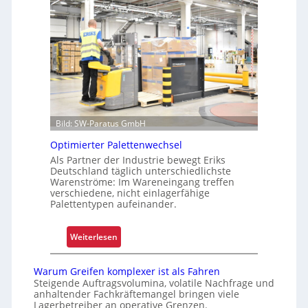
c
r
t
h
h
e
e
e
l
r
i
l
e
t
e
L
n
o
o
g
f
Bild: SW-Paratus GmbH
i
f
s
e
Optimierter Palettenwechsel
t
n
Als Partner der Industrie bewegt Eriks
i
Deutschland täglich unterschiedlichste
Warenströme: Im Wareneingang treffen
k
verschiedene, nicht einlagerfähige
f
Palettentypen aufeinander.
ü
r
:
Weiterlesen
u
O
n
p
s
Warum Greifen komplexer ist als Fahren
t
Steigende Auftragsvolumina, volatile Nachfrage und
i
anhaltender Fachkräftemangel bringen viele
i
c
Lagerbetreiber an operative Grenzen.