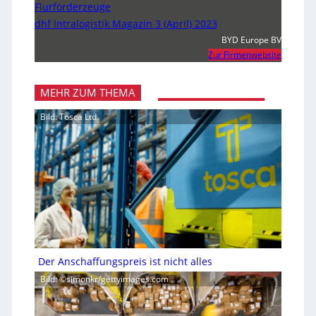
Flurförderzeuge
dhf Intralogistik Magazin 3 (April) 2023
BYD Europe BV
Zur Firmenwebsite
MEHR ZUM THEMA
Bild: Tosca Ltd.
Der Anschaffungspreis ist nicht alles
Bild: ©simonkr/gettyimages.com