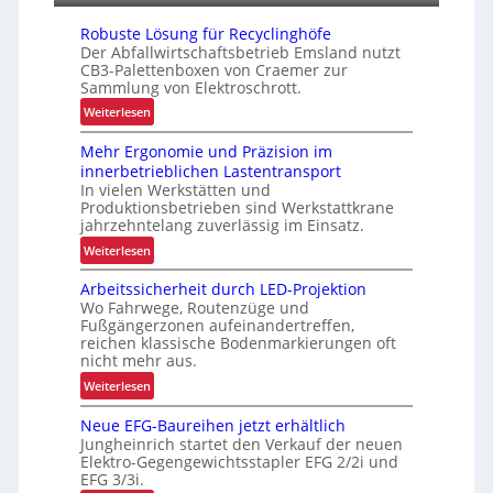
i
s
Robuste Lösung für Recyclinghöfe
t
Der Abfallwirtschaftsbetrieb Emsland nutzt
CB3-Palettenboxen von Craemer zur
i
Sammlung von Elektroschrott.
k
:
Weiterlesen
R
Mehr Ergonomie und Präzision im
o
innerbetrieblichen Lastentransport
b
In vielen Werkstätten und
u
Produktionsbetrieben sind Werkstattkrane
s
jahrzehntelang zuverlässig im Einsatz.
t
:
Weiterlesen
e
M
L
Arbeitssicherheit durch LED-Projektion
e
ö
Wo Fahrwege, Routenzüge und
h
s
Fußgängerzonen aufeinandertreffen,
r
u
reichen klassische Bodenmarkierungen oft
E
nicht mehr aus.
n
r
g
:
Weiterlesen
g
f
A
o
Neue EFG-Baureihen jetzt erhältlich
ü
r
n
Jungheinrich startet den Verkauf der neuen
r
b
o
Elektro-Gegengewichtsstapler EFG 2/2i und
R
e
EFG 3/3i.
m
e
i