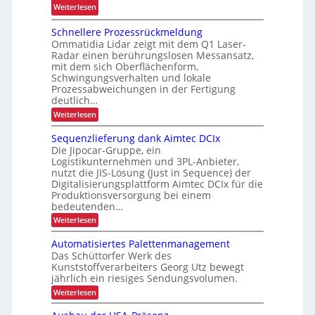
i
:
Weiterlesen
c
t
e
N
y
s
Schnellere Prozessrückmeldung
u
e
c
s
Ommatidia Lidar zeigt mit dem Q1 Laser-
n
u
l
i
Radar einen berührungslosen Messansatz,
d
e
i
c
mit dem sich Oberflächenform,
P
E
Schwingungsverhalten und lokale
n
h
r
F
Prozessabweichungen in der Fertigung
g
e
ä
deutlich…
G
h
r
z
-
:
Weiterlesen
ö
h
S
i
B
f
e
c
Sequenzlieferung dank Aimtec DCIx
s
a
h
e
i
Die Jipocar-Gruppe, ein
i
n
u
t
Logistikunternehmen und 3PL-Anbieter,
e
o
r
nutzt die JIS-Lösung (Just in Sequence) der
d
l
n
e
Digitalisierungsplattform Aimtec DCIx für die
l
u
i
e
i
Produktionsversorgung bei einem
r
r
bedeutenden…
m
h
c
e
i
:
Weiterlesen
e
P
h
S
n
r
n
L
e
o
Automatisiertes Palettenmanagement
n
j
q
z
E
Das Schüttorfer Werk des
e
u
e
e
D
Kunststoffverarbeiters Georg Utz bewegt
e
s
r
t
jährlich ein riesiges Sendungsvolumen.
-
n
s
b
z
z
r
:
P
Weiterlesen
l
e
t
ü
A
r
i
c
u
t
e