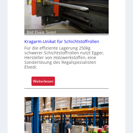
b
r
n
e
i
i
s
f
e
Bild: Elvedi GmbH
n
Kragarm-Unikat für Schichtstoffrollen
k
Für die effiziente Lagerung 250kg
o
schwerer Schichtstoffrollen nutzt Egger,
m
Hersteller von Holzwerkstoffen, eine
p
Sonderlösung des Regalspezialisten
Elvedi.
l
e
x
:
Weiterlesen
e
K
r
r
i
a
s
g
t
a
a
r
l
m
s
-