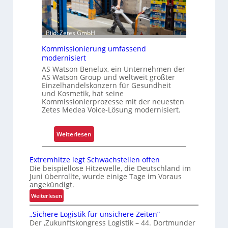
F
U
a
n
h
i
Bild: Zetes GmbH
r
k
e
Kommissionierung umfassend
a
modernisiert
n
t
AS Watson Benelux, ein Unternehmen der
f
AS Watson Group und weltweit größter
ü
Einzelhandelskonzern für Gesundheit
r
und Kosmetik, hat seine
Kommissionierprozesse mit der neuesten
S
Zetes Medea Voice-Lösung modernisiert.
c
h
:
Weiterlesen
i
K
c
o
h
Extremhitze legt Schwachstellen offen
m
t
Die beispiellose Hitzewelle, die Deutschland im
Juni überrollte, wurde einige Tage im Voraus
m
s
angekündigt.
i
t
:
Weiterlesen
s
o
E
s
f
„Sichere Logistik für unsichere Zeiten“
x
i
f
Der ‚Zukunftskongress Logistik – 44. Dortmunder
t