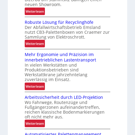
neuen Showroom.
:
Weiterlesen
V
Robuste Lösung für Recyclinghöfe
o
Der Abfallwirtschaftsbetrieb Emsland
n
nutzt CB3-Palettenboxen von Craemer zur
d
Sammlung von Elektroschrott.
e
:
Weiterlesen
r
R
L
Mehr Ergonomie und Präzision im
o
a
innerbetrieblichen Lastentransport
b
d
In vielen Werkstätten und
u
e
Produktionsbetrieben sind
s
n
Werkstattkrane jahrzehntelang
t
zuverlässig im Einsatz.
w
e
a
:
Weiterlesen
L
a
M
ö
Arbeitssicherheit durch LED-Projektion
g
e
s
Wo Fahrwege, Routenzüge und
e
h
u
Fußgängerzonen aufeinandertreffen,
z
r
reichen klassische Bodenmarkierungen
n
u
E
oft nicht mehr aus.
g
r
r
:
Weiterlesen
f
K
g
A
ü
I
o
Automatisiertes Palettenmanagement
r
r