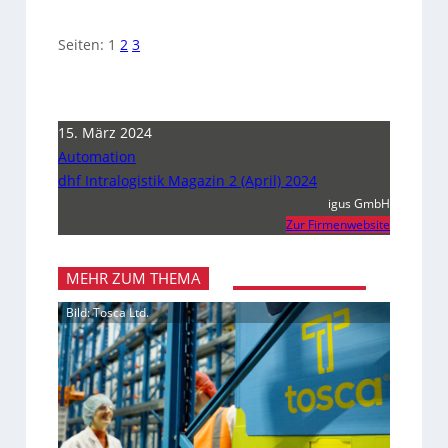
Seiten:
1
2
3
15. März 2024
Automation
dhf Intralogistik Magazin 2 (April) 2024
igus GmbH
Zur Firmenwebsite
MEHR ZUM THEMA
Bild: Tosca Ltd.