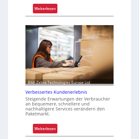
:
Weiterlesen
O
p
t
i
m
i
e
r
t
e
r
Bild: Zebra Technologies Europe Ltd
P
Verbessertes Kundenerlebnis
a
Steigende Erwartungen der Verbraucher
l
an bequemere, schnellere und
e
nachhaltigere Services verändern den
t
Paketmarkt.
t
e
:
Weiterlesen
n
V
w