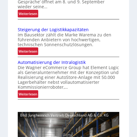
o
Gespräche‘ öffnet am 8. und 9. September
r
r
wieder seine…
n
o
e
:
Weiterlesen
i
l
m
„
e
l
h
S
r
i
e
Steigerung der Logistikkapazitäten
i
t
u
n
Im Bausektor zählt die Marke Warema zu den
c
z
führenden Anbietern von hochwertigen,
n
h
technischen Sonnenschutzlösungen.
e
g
e
l
:
Weiterlesen
u
r
e
S
m
e
Automatisierung der Intralogistik
g
t
f
L
Die Wagner eCommerce Group hat Element Logic
t
e
o
a
als Generalunternehmer mit der Konzeption und
S
i
Realisierung einer AutoStore-Anlage mit 50.000
g
s
c
g
Lagerbehälter nebst vollautomatisierter
i
s
h
e
Kommissionierroboter,…
s
e
w
r
:
Weiterlesen
t
a
n
u
A
i
c
n
d
u
k
h
g
m
t
f
s
d
Bild: Jungheinrich Vertrieb Deutschland AG & Co. KG
o
o
ü
t
e
m
d
r
e
r
a
e
u
l
L
t
n
r