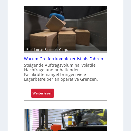
e
e
r
c
b
h
e
s
s
e
s
l
e
r
Bild: Locus Robotics Corp.
t
e
Warum Greifen komplexer ist als Fahren
s
Steigende Auftragsvolumina, volatile
Nachfrage und anhaltender
K
Fachkräftemangel bringen viele
u
Lagerbetreiber an operative Grenzen.
n
d
:
Weiterlesen
e
W
n
a
e
r
r
u
l
m
e
G