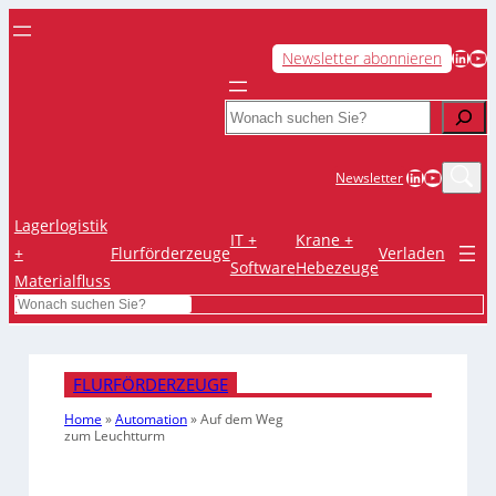
LinkedIn
YouTube
Newsletter abonnieren
Search
LinkedIn
YouTub
Newsletter
Lagerlogistik
IT +
Krane +
+
Flurförderzeuge
Verladen
Software
Hebezeuge
Materialfluss
Search
FLURFÖRDERZEUGE
Home
»
Automation
»
Auf dem Weg
zum Leuchtturm