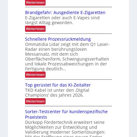
:
-
Weiterlesen
i
g
b
Z
n
e
P
u
e
d
m
Brandgefahr: Ausgediente E-Zigaretten
r
v
e
e
t
E-Zigaretten oder auch E-Vapes sind
e
o
r
n
längst Alltag geworden.
r
r
L
t
j
l
o
i
:
Weiterlesen
e
ä
g
B
e
s
i
r
k
Schnellere Prozessrückmeldung
b
s
s
a
t
Ommatidia Lidar zeigt mit dem Q1 Laser-
i
t
n
l
Radar einen berührungslosen
i
g
i
d
i
e
Messansatz, mit dem sich
k
g
o
c
r
Oberflächenform, Schwingungsverhalten
e
n
T
f
h
und lokale Prozessabweichungen in der
r
a
Fertigung deutlich…
e
a
h
:
Weiterlesen
n
n
r
S
s
:
L
c
p
A
Top gerüstet für das KI-Zeitalter
a
h
o
u
TKD Kabel ist unter den ‚Digital
n
r
s
s
Champions‘ des Jahres 2026.
e
t
g
t
l
v
:
Weiterlesen
e
e
l
o
T
d
e
n
o
n
i
Sorter-Testcenter für kundenspezifische
r
F
p
e
t
Praxistests
e
r
g
n
r
P
Dürkopp Fördertechnik erweitert seine
a
e
t
r
c
Möglichkeiten zur Entwicklung und
r
e
a
o
h
ü
E
Validierung moderner Sortierlösungen:
n
z
t
s
-
Mit der Eröffnung eines neuen Sorter-