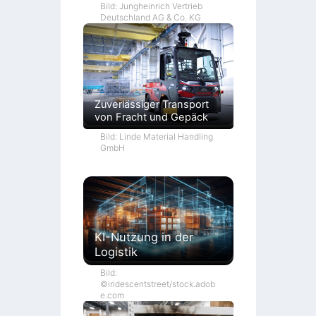
Bild: Jungheinrich Vertrieb
Deutschland AG & Co. KG
Zuverlässiger Transport
von Fracht und Gepäck
Bild: Linde Material Handling
GmbH
KI-Nutzung in der
Logistik
Bild:
©iridescentstreet/stock.adob
e.com