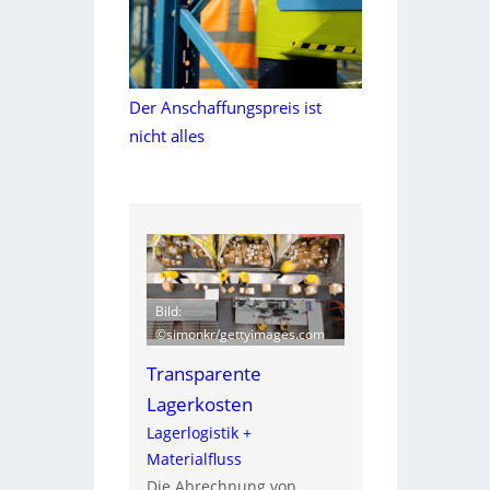
Der Anschaffungspreis ist
nicht alles
Bild:
©simonkr/gettyimages.com
Transparente
Lagerkosten
Lagerlogistik +
Materialfluss
Die Abrechnung von