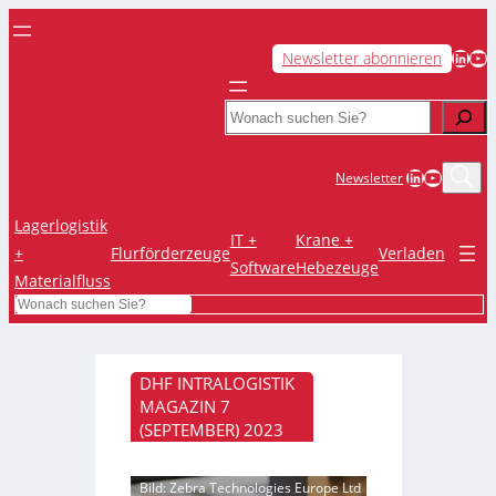
LinkedIn
YouTube
Newsletter abonnieren
Search
LinkedIn
YouTub
Newsletter
Lagerlogistik
IT +
Krane +
+
Flurförderzeuge
Verladen
Software
Hebezeuge
Materialfluss
Search
DHF INTRALOGISTIK
MAGAZIN 7
(SEPTEMBER) 2023
Bild: Zebra Technologies Europe Ltd