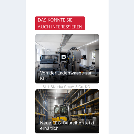
DAS KÖNNTE SIE
AUCH INTERESSIEREN
Von der Ladenwaage zur
KI
Bild: Bizerba GmbH & Co. KG
Neue EFG-Baureihen jetzt
erhältlich