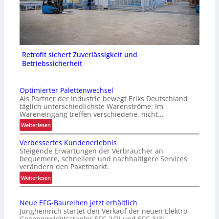
Retrofit sichert Zuverlässigkeit und
Betriebssicherheit
Optimierter Palettenwechsel
Als Partner der Industrie bewegt Eriks Deutschland
täglich unterschiedlichste Warenströme: Im
Wareneingang treffen verschiedene, nicht…
:
Weiterlesen
O
Verbessertes Kundenerlebnis
p
Steigende Erwartungen der Verbraucher an
t
bequemere, schnellere und nachhaltigere Services
i
verändern den Paketmarkt.
m
:
Weiterlesen
i
V
e
e
r
Neue EFG-Baureihen jetzt erhältlich
r
t
Jungheinrich startet den Verkauf der neuen Elektro-
b
e
Gegengewichtsstapler EFG 2/2i und EFG 3/3i.