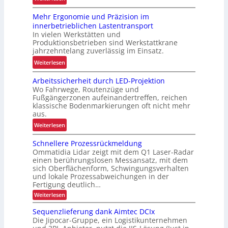
r
R
L
Mehr Ergonomie und Präzision im
o
a
innerbetrieblichen Lastentransport
b
d
In vielen Werkstätten und
u
e
Produktionsbetrieben sind Werkstattkrane
s
n
jahrzehntelang zuverlässig im Einsatz.
t
w
:
Weiterlesen
e
a
M
L
a
Arbeitssicherheit durch LED-Projektion
e
ö
Wo Fahrwege, Routenzüge und
g
h
s
Fußgängerzonen aufeinandertreffen, reichen
e
r
u
klassische Bodenmarkierungen oft nicht mehr
z
E
aus.
n
u
r
g
:
Weiterlesen
r
g
f
A
K
o
Schnellere Prozessrückmeldung
ü
r
I
n
Ommatidia Lidar zeigt mit dem Q1 Laser-Radar
r
b
o
einen berührungslosen Messansatz, mit dem
R
e
sich Oberflächenform, Schwingungsverhalten
m
e
i
und lokale Prozessabweichungen in der
i
c
t
Fertigung deutlich…
e
y
s
:
Weiterlesen
u
c
S
s
n
c
Sequenzlieferung dank Aimtec DCIx
l
i
h
d
Die Jipocar-Gruppe, ein Logistikunternehmen
i
c
n
P