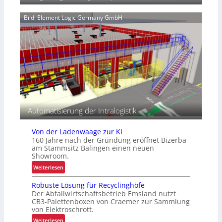
k
e
u
r
Bild: Element Logic Germany GmbH
r
h
z
ä
f
l
r
t
i
l
s
i
t
c
i
h
g
e
Automatisierung der Intralogistik
E
i
Von der Ladenwaage zur KI
n
160 Jahre nach der Gründung eröffnet Bizerba
s
am Stammsitz Balingen einen neuen
ä
Showroom.
t
:
Weiterlesen
z
V
e
Robuste Lösung für Recyclinghöfe
o
Der Abfallwirtschaftsbetrieb Emsland nutzt
n
CB3-Palettenboxen von Craemer zur Sammlung
d
von Elektroschrott.
e
:
Weiterlesen