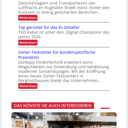
t
i
-
Zwischenlagern und Transportieren von
C
u
o
t
P
c
Luftfracht an Flughäfen findet meist ‚hinter den
I
t
e
n
r
x
Kulissen‘ in streng gesicherten Bereichen…
z
h
n
ä
u
m
:
e
Weiterlesen
s
n
a
Z
e
n
g
n
u
n
Top gerüstet für das KI-Zeitalter
i
L
a
v
z
n
TKD Kabel ist unter den ‚Digital Champions‘ des
g
e
a
d
Jahres 2026.
e
r
s
e
m
l
:
Weiterlesen
r
e
t
ä
T
L
n
s
e
o
Sorter-Testcenter für kundenspezifische
o
t
s
p
n
g
Praxistests
i
g
i
t
g
Dürkopp Fördertechnik erweitert seine
e
s
e
Möglichkeiten zur Entwicklung und Validierung
r
r
t
r
ü
moderner Sortierlösungen: Mit der Eröffnung
i
a
T
s
eines neuen Sorter-Testcenters in
k
n
r
t
Borgholzhausen bietet das Unternehmen…
a
e
s
n
:
Weiterlesen
t
p
s
S
f
p
o
o
ü
o
r
r
r
r
t
d
t
DAS KÖNNTE SIE AUCH INTERESSIEREN
t
e
a
v
r
s
o
-
K
n
T
I
F
e
-
r
s
Z