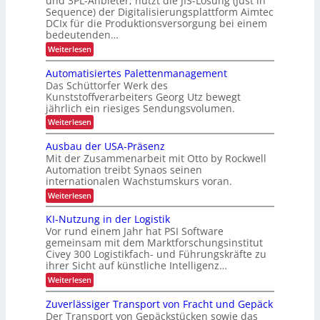
und 3PL-Anbieter, nutzt die JIS-Lösung (Just in
e
n
h
Sequence) der Digitalisierungsplattform Aimtec
r
l
g
e
DCIx für die Produktionsversorgung bei einem
l
ä
h
r
e
bedeutenden…
z
r
ö
h
:
Weiterlesen
i
e
f
S
e
P
s
e
e
Automatisiertes Palettenmanagement
i
r
q
i
o
Das Schüttorfer Werk des
t
u
z
o
Kunststoffverarbeiters Georg Utz bewegt
e
d
e
n
jährlich ein riesiges Sendungsvolumen.
n
s
u
z
i
:
Weiterlesen
s
r
l
A
r
m
i
c
u
ü
Ausbau der USA-Präsenz
i
e
t
c
h
Mit der Zusammenarbeit mit Otto by Rockwell
f
n
o
k
L
e
Automation treibt Synaos seinen
m
m
n
r
internationalen Wachstumskurs voran.
E
a
e
e
u
t
l
D
:
Weiterlesen
n
r
i
d
A
-
g
s
u
u
b
KI-Nutzung in der Logistik
d
P
i
n
s
e
a
Vor rund einem Jahr hat PSI Software
e
g
b
r
n
r
gemeinsam mit dem Marktforschungsinstitut
t
a
k
o
t
Civey 300 Logistikfach- und Führungskräfte zu
u
r
A
e
j
ihrer Sicht auf künstliche Intelligenz…
d
i
i
s
e
e
m
:
Weiterlesen
P
e
r
t
K
k
a
U
b
e
I
l
Zuverlässiger Transport von Fracht und Gepäck
t
S
c
-
l
e
A
Der Transport von Gepäckstücken sowie das
i
D
N