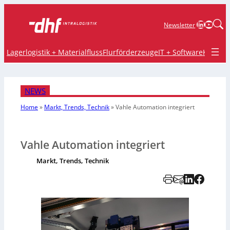
LinkedIn
YouTu
Newsletter
Lagerlogistik + Materialfluss
Flurförderzeuge
IT + Software
Krane 
NEWS
Home
»
Markt, Trends, Technik
»
Vahle Automation integriert
Vahle Automation integriert
Markt, Trends, Technik