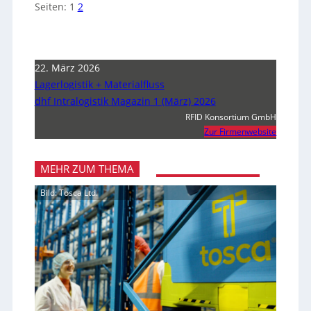
Seiten:
1
2
22. März 2026
Lagerlogistik + Materialfluss
dhf Intralogistik Magazin 1 (März) 2026
RFID Konsortium GmbH
Zur Firmenwebsite
MEHR ZUM THEMA
Bild: Tosca Ltd.