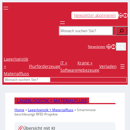
LinkedIn
YouTube
Newsletter abonnieren
Search
LinkedIn
YouTub
Newsletter
Lagerlogistik
IT +
Krane +
+
Flurförderzeuge
Verladen
Software
Hebezeuge
Materialfluss
Search
LAGERLOGISTIK + MATERIALFLUSS
Home
»
Lagerlogistik + Materialfluss
»
Smartmove
beschleunigt RFID-Projekte
Übersicht mit KI