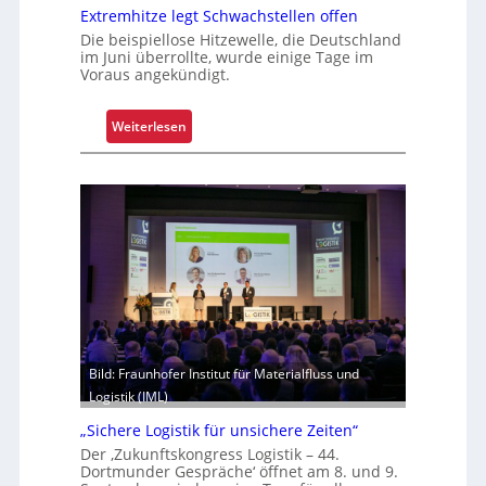
v
Extremhitze legt Schwachstellen offen
e
Die beispiellose Hitzewelle, die Deutschland
im Juni überrollte, wurde einige Tage im
r
Voraus angekündigt.
l
ä
:
s
Weiterlesen
E
s
x
i
t
g
r
k
e
e
m
i
h
t
i
u
t
n
z
d
Bild: Fraunhofer Institut für Materialfluss und
e
B
Logistik (IML)
l
e
e
t
„Sichere Logistik für unsichere Zeiten“
g
r
Der ‚Zukunftskongress Logistik – 44.
t
i
Dortmunder Gespräche‘ öffnet am 8. und 9.