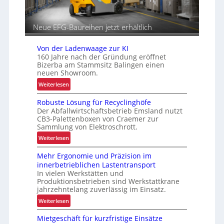
e
l
n
o
g
Neue EFG-Baureihen jetzt erhältlich
i
s
Von der Ladenwaage zur KI
t
160 Jahre nach der Gründung eröffnet
i
Bizerba am Stammsitz Balingen einen
neuen Showroom.
k
:
Weiterlesen
V
Robuste Lösung für Recyclinghöfe
o
Der Abfallwirtschaftsbetrieb Emsland nutzt
n
CB3-Palettenboxen von Craemer zur
d
Sammlung von Elektroschrott.
e
:
Weiterlesen
r
R
L
Mehr Ergonomie und Präzision im
o
a
innerbetrieblichen Lastentransport
b
d
In vielen Werkstätten und
u
e
Produktionsbetrieben sind Werkstattkrane
s
n
jahrzehntelang zuverlässig im Einsatz.
t
w
:
Weiterlesen
e
a
M
L
a
Mietgeschäft für kurzfristige Einsätze
e
ö