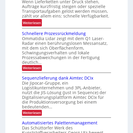
Wenn Lieferketten unter Druck stehen,
g
h
s
Aufträge kurzfristig steigen oder spezielle
e
r
u
Transportaufgaben gelöst werden müssen,
z
E
zählt vor allem eins: schnelle Verfügbarkeit.
n
u
r
g
:
Weiterlesen
r
g
f
M
K
o
Schnellere Prozessrückmeldung
ü
i
I
n
Ommatidia Lidar zeigt mit dem Q1 Laser-
r
e
o
Radar einen berührungslosen Messansatz,
R
t
mit dem sich Oberflächenform,
m
e
g
Schwingungsverhalten und lokale
i
c
e
Prozessabweichungen in der Fertigung
e
y
deutlich…
s
u
c
c
:
Weiterlesen
n
S
l
h
c
d
Sequenzlieferung dank Aimtec DCIx
i
ä
h
P
Die Jipocar-Gruppe, ein
n
n
f
Logistikunternehmen und 3PL-Anbieter,
r
e
g
t
nutzt die JIS-Lösung (Just in Sequence) der
l
ä
h
f
Digitalisierungsplattform Aimtec DCIx für
l
z
ö
e
ü
die Produktionsversorgung bei einem
i
r
bedeutenden…
f
r
e
s
e
:
Weiterlesen
k
P
i
S
r
u
e
o
o
Automatisiertes Palettenmanagement
r
q
z
n
Das Schüttorfer Werk des
u
z
e
Kunststoffverarbeiters Georg Utz bewegt
i