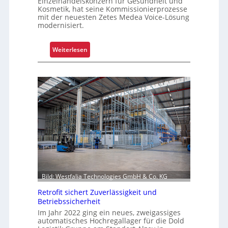
Einzelhandelskonzern für Gesundheit und
Kosmetik, hat seine Kommissionierprozesse
mit der neuesten Zetes Medea Voice-Lösung
modernisiert.
:
Weiterlesen
K
o
m
m
i
s
s
i
o
n
i
Bild: Westfalia Technologies GmbH & Co. KG
e
r
Retrofit sichert Zuverlässigkeit und
u
Betriebssicherheit
n
Im Jahr 2022 ging ein neues, zweigassiges
g
automatisches Hochregallager für die Dold