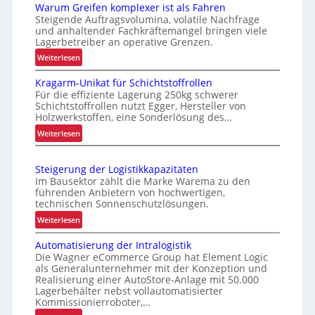
r
Warum Greifen komplexer ist als Fahren
ü
a
Steigende Auftragsvolumina, volatile Nachfrage
r
und anhaltender Fachkräftemangel bringen viele
n
u
Lagerbetreiber an operative Grenzen.
s
n
:
Weiterlesen
p
s
W
a
Kragarm-Unikat für Schichtstoffrollen
i
a
r
Für die effiziente Lagerung 250kg schwerer
c
r
e
Schichtstoffrollen nutzt Egger, Hersteller von
u
h
Holzwerkstoffen, eine Sonderlösung des…
n
m
e
:
Weiterlesen
t
G
r
K
e
r
e
r
L
e
Steigerung der Logistikkapazitäten
Z
a
i
a
Im Bausektor zählt die Marke Warema zu den
e
g
f
führenden Anbietern von hochwertigen,
g
a
i
technischen Sonnenschutzlösungen.
e
e
r
t
n
:
Weiterlesen
r
m
e
k
S
k
-
Automatisierung der Intralogistik
o
n
t
o
U
Die Wagner eCommerce Group hat Element Logic
m
“
e
n
s
als Generalunternehmer mit der Konzeption und
p
i
Realisierung einer AutoStore-Anlage mit 50.000
i
t
l
g
Lagerbehälter nebst vollautomatisierter
k
e
e
e
Kommissionierroboter,…
a
n
x
r