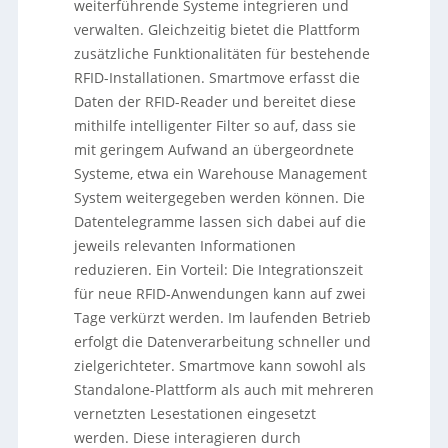
weiterführende Systeme integrieren und
ist die Modernisierung bestehender Installationen:
verwalten. Gleichzeitig bietet die Plattform
Smartmove ist hardwareunabhängig, kann auch
ältere Reader integrieren, bietet Remote-Monitoring
zusätzliche Funktionalitäten für bestehende
sowie Self-Service-Konfiguration und ist als SaaS
RFID-Installationen. Smartmove erfasst die
verfügbar. Im Kontext EU-RED-Compliance soll die
Daten der RFID-Reader und bereitet diese
Plattform Update-Zyklen der Hardware-Hersteller
mithilfe intelligenter Filter so auf, dass sie
abfangen und Prozessausfälle durch Firmware-
Updates vermeiden, indem Updates zentral
mit geringem Aufwand an übergeordnete
ausgerollt werden. Laut Hersteller ist Smartmove
Systeme, etwa ein Warehouse Management
bereits bei Kunden im Einsatz; eine Inbetriebnahme
System weitergegeben werden können. Die
inklusive Schulung wurde in einem Praxisbeispiel in
Datentelegramme lassen sich dabei auf die
drei Tagen umgesetzt.
jeweils relevanten Informationen
reduzieren. Ein Vorteil: Die Integrationszeit
für neue RFID-Anwendungen kann auf zwei
Tage verkürzt werden. Im laufenden Betrieb
erfolgt die Datenverarbeitung schneller und
zielgerichteter. Smartmove kann sowohl als
Standalone-Plattform als auch mit mehreren
vernetzten Lesestationen eingesetzt
werden. Diese interagieren durch