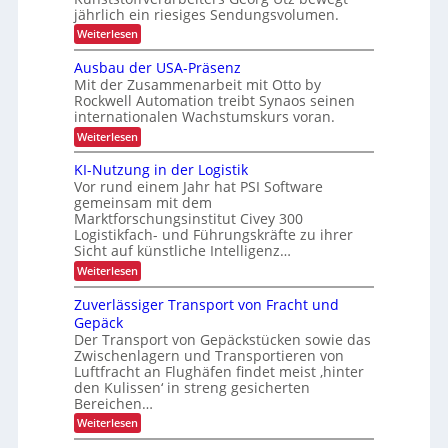
e
s
f
jährlich ein riesiges Sendungsvolumen.
n
m
s
r
z
r
:
Weiterlesen
i
l
i
ü
A
n
i
c
u
s
Ausbau der USA-Präsenz
e
k
n
t
Mit der Zusammenarbeit mit Otto by
t
f
m
o
e
e
Rockwell Automation treibt Synaos seinen
e
i
m
r
r
internationalen Wachstumskurs voran.
l
a
g
u
d
t
b
:
Weiterlesen
n
e
u
i
A
e
g
n
s
E
u
KI-Nutzung in der Logistik
d
t
g
i
s
i
a
Vor rund einem Jahr hat PSI Software
e
r
b
n
n
r
gemeinsam mit dem
a
i
k
t
s
Marktforschungsinstitut Civey 300
u
A
e
e
Logistikfach- und Führungskräfte zu ihrer
d
ä
i
s
b
e
Sicht auf künstliche Intelligenz…
m
t
P
r
l
t
:
Weiterlesen
a
z
U
e
i
K
l
S
e
c
I
e
c
Zuverlässiger Transport von Fracht und
A
D
-
t
-
Gepäck
h
C
N
t
P
I
Der Transport von Gepäckstücken sowie das
u
e
e
r
x
Zwischenlagern und Transportieren von
t
n
ä
n
z
m
Luftfracht an Flughäfen findet meist ‚hinter
s
L
u
a
den Kulissen‘ in streng gesicherten
e
n
n
a
n
Bereichen…
g
a
z
s
:
Weiterlesen
i
g
t
Z
n
e