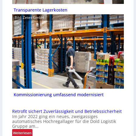
Transparente Lagerkosten
Bild: Zetes GmbH
Kommissionierung umfassend modernisiert
Retrofit sichert Zuverlässigkeit und Betriebssicherheit
Im Jahr 2022 ging ein neues, zweigassiges
automatisches Hochregallager für die Dold Logistik
Gruppe am…
:
Weiterlesen