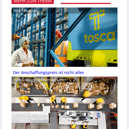
MEHR ZUM THEMA
Bild: Tosca Ltd.
Der Anschaffungspreis ist nicht alles
Bild: ©simonkr/gettyimages.com