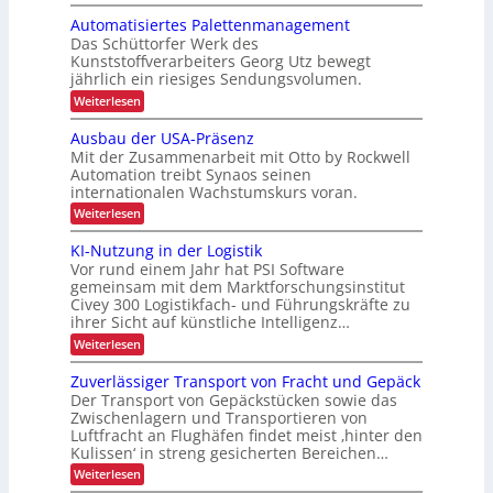
e
N
y
s
Automatisiertes Palettenmanagement
u
e
c
s
Das Schüttorfer Werk des
n
u
l
i
Kunststoffverarbeiters Georg Utz bewegt
d
e
i
c
jährlich ein riesiges Sendungsvolumen.
P
E
n
h
:
Weiterlesen
r
F
A
g
e
ä
u
G
Ausbau der USA-Präsenz
h
r
t
z
-
Mit der Zusammenarbeit mit Otto by Rockwell
ö
h
o
i
Automation treibt Synaos seinen
B
m
f
e
internationalen Wachstumskurs voran.
s
a
a
e
i
t
i
:
Weiterlesen
u
t
i
A
o
r
s
d
u
KI-Nutzung in der Logistik
n
i
e
s
u
Vor rund einem Jahr hat PSI Software
e
b
i
i
r
gemeinsam mit dem Marktforschungsinstitut
r
a
m
h
t
Civey 300 Logistikfach- und Führungskräfte zu
u
c
e
i
e
ihrer Sicht auf künstliche Intelligenz…
d
h
s
e
n
n
:
Weiterlesen
P
L
r
K
n
j
a
U
E
I
l
Zuverlässiger Transport von Fracht und Gepäck
e
S
e
-
D
e
A
Der Transport von Gepäckstücken sowie das
r
t
N
t
-
-
Zwischenlagern und Transportieren von
u
b
t
z
P
P
Luftfracht an Flughäfen findet meist ‚hinter den
t
e
e
r
t
Kulissen‘ in streng gesicherten Bereichen…
z
r
n
ä
t
e
u
m
:
o
Weiterlesen
s
n
r
a
r
Z
e