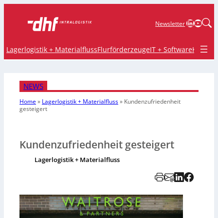
LinkedIn
YouTu
Newsletter
Lagerlogistik + Materialfluss
Flurförderzeuge
IT + Software
Krane 
NEWS
Home
»
Lagerlogistik + Materialfluss
»
Kundenzufriedenheit
gesteigert
Kundenzufriedenheit gesteigert
Lagerlogistik + Materialfluss