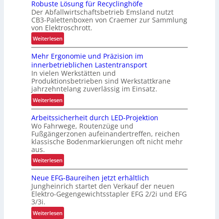
h
Robuste Lösung für Recyclinghöfe
i
Der Abfallwirtschaftsbetrieb Emsland nutzt
e
k
CB3-Palettenboxen von Craemer zur Sammlung
i
von Elektroschrott.
t
:
Weiterlesen
R
Mehr Ergonomie und Präzision im
o
innerbetrieblichen Lastentransport
b
In vielen Werkstätten und
u
Produktionsbetrieben sind Werkstattkrane
s
jahrzehntelang zuverlässig im Einsatz.
t
:
Weiterlesen
e
M
L
Arbeitssicherheit durch LED-Projektion
e
ö
Wo Fahrwege, Routenzüge und
h
s
Fußgängerzonen aufeinandertreffen, reichen
r
u
klassische Bodenmarkierungen oft nicht mehr
E
aus.
n
r
g
:
Weiterlesen
g
f
A
o
Neue EFG-Baureihen jetzt erhältlich
ü
r
n
Jungheinrich startet den Verkauf der neuen
r
b
o
Elektro-Gegengewichtsstapler EFG 2/2i und EFG
R
e
3/3i.
m
e
i
i
:
Weiterlesen
c
t