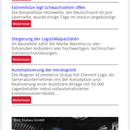
R
Extremhitze legt Schwachstellen offen
e
Die beispiellose Hitzewelle, die Deutschland im Juni
t
überrollte, wurde einige Tage im Voraus angekündigt.
r
:
Weiterlesen
o
E
f
x
i
Steigerung der Logistikkapazitäten
t
t
Im Bausektor zählt die Marke Warema zu den
r
s
führenden Anbietern von hochwertigen, technischen
e
i
Sonnenschutzlösungen.
m
c
:
Weiterlesen
h
h
S
i
e
Automatisierung der Intralogistik
t
t
r
Die Wagner eCommerce Group hat Element Logic als
e
z
Generalunternehmer mit der Konzeption und
t
i
Realisierung einer AutoStore-Anlage mit 50.000
e
Z
g
Lagerbehälter nebst vollautomatisierter
l
u
e
Kommissionierroboter,…
e
v
r
:
Weiterlesen
g
e
u
A
t
r
n
u
S
l
g
t
c
ä
d
Bild: Stabau GmbH
o
h
s
e
m
w
s