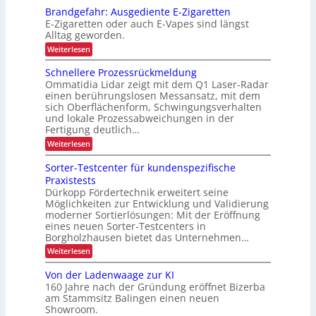
j
g
n
u
i
n
h
Brandgefahr: Ausgediente E-Zigaretten
i
e
a
v
z
e
n
E-Zigaretten oder auch E-Vapes sind längst
ä
g
e
k
d
Alltag geworden.
b
e
l
r
t
e
m
l
l
:
Weiterlesen
t
r
e
i
ä
B
i
L
l
n
s
o
r
Schnellere Prozessrückmeldung
o
t
c
s
i
a
n
g
Ommatidia Lidar zeigt mit dem Q1 Laser-Radar
i
n
h
c
i
einen berührungslosen Messansatz, mit dem
g
d
s
e
h
e
sich Oberflächenform, Schwingungsverhalten
g
t
n
r
und lokale Prozessabweichungen in der
e
i
T
f
L
Fertigung deutlich…
k
r
a
a
:
Weiterlesen
a
h
S
s
n
r
c
s
Sorter-Testcenter für kundenspezifische
:
t
h
p
A
Praxistests
e
n
o
u
Dürkopp Fördertechnik erweitert seine
e
r
n
s
Möglichkeiten zur Entwicklung und Validierung
l
t
g
t
l
moderner Sortierlösungen: Mit der Eröffnung
v
e
r
e
o
eines neuen Sorter-Testcenters in
d
r
n
a
i
Borgholzhausen bietet das Unternehmen…
e
F
e
n
:
Weiterlesen
P
r
n
S
r
s
a
t
o
o
Von der Ladenwaage zur KI
c
e
p
r
z
h
E
160 Jahre nach der Gründung eröffnet Bizerba
o
t
e
t
-
am Stammsitz Balingen einen neuen
e
s
r
u
Z
Showroom.
r
s
n
i
t