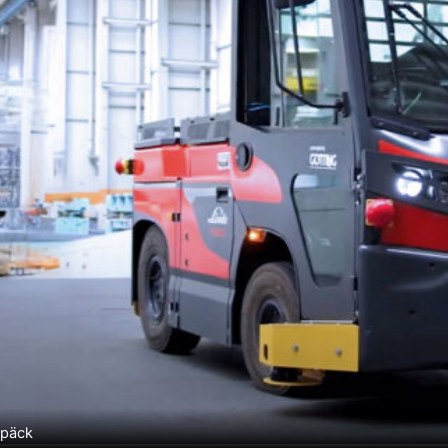
epäck