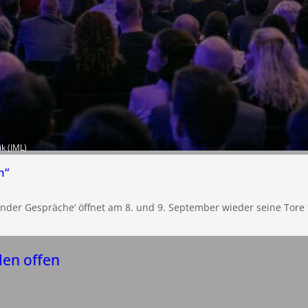
ik (IML)
n“
nder Gespräche‘ öffnet am 8. und 9. September wieder seine Tore f
len offen