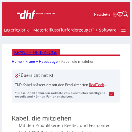
LinkedIn
YouTu
Newsletter
Lagerlogistik + Materialfluss
Flurförderzeuge
IT + Software
Krane 
KRANE + HEBEZEUGE
Home
»
Krane + Hebezeuge
»
Kabel, die mitziehen
Übersicht mit KI
TKD Kabel präsentiert mit den Produktserien
RealTech
und
FestoonTech
robuste Kabellösungen für Kran- und
* Diese Inhalte wurden mithilfe von Künstlicher Intelligenz
Hebeanwendungen, die die Digitalisierung und
erstellt und können Fehler enthalten.
Automatisierung von Hafenanlagen unterstützen.
RealTech-Kabel
sind ideal für Trommelanwendungen in
Hafenkränen dank ihrer Robustheit und Langlebigkeit,
Kabel, die mitziehen
während
FestoonTech-Kabel
speziell für
Schleppanwendungen entwickelt wurden und hohe
Mit den Produktserien Reeltec und Festoontec
Flexibilität bieten. Beide Serien sind für extreme