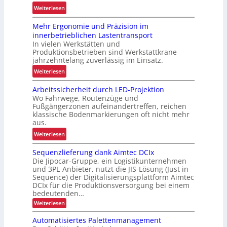
e
:
Weiterlesen
r
R
L
Mehr Ergonomie und Präzision im
o
a
innerbetrieblichen Lastentransport
b
d
In vielen Werkstätten und
u
e
Produktionsbetrieben sind Werkstattkrane
s
n
jahrzehntelang zuverlässig im Einsatz.
t
w
:
Weiterlesen
e
a
M
L
a
Arbeitssicherheit durch LED-Projektion
e
ö
Wo Fahrwege, Routenzüge und
g
h
s
Fußgängerzonen aufeinandertreffen, reichen
e
r
u
klassische Bodenmarkierungen oft nicht mehr
z
E
aus.
n
u
r
g
:
Weiterlesen
r
g
f
A
K
o
Sequenzlieferung dank Aimtec DCIx
ü
r
I
n
Die Jipocar-Gruppe, ein Logistikunternehmen
r
b
o
und 3PL-Anbieter, nutzt die JIS-Lösung (Just in
R
e
Sequence) der Digitalisierungsplattform Aimtec
m
e
i
DCIx für die Produktionsversorgung bei einem
i
c
t
bedeutenden…
e
y
s
:
Weiterlesen
u
c
S
s
n
e
Automatisiertes Palettenmanagement
l
i
q
d