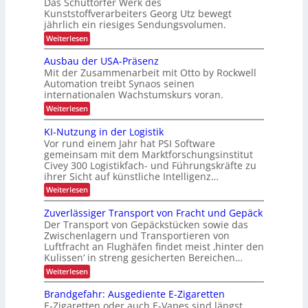
Das Schüttorfer Werk des
i
c
u
P
Kunststoffverarbeiters Georg Utz bewegt
e
n
h
jährlich ein riesiges Sendungsvolumen.
r
n
g
e
z
ä
:
Weiterlesen
h
r
l
A
z
i
ö
h
u
Ausbau der USA-Präsenz
i
e
t
f
e
Mit der Zusammenarbeit mit Otto by Rockwell
f
s
o
e
i
e
Automation treibt Synaos seinen
m
i
r
internationalen Wachstumskurs voran.
a
t
u
o
t
:
d
Weiterlesen
n
i
n
A
g
u
s
u
i
KI-Nutzung in der Logistik
d
i
r
s
a
m
Vor rund einem Jahr hat PSI Software
e
b
c
n
r
gemeinsam mit dem Marktforschungsinstitut
i
a
k
h
t
Civey 300 Logistikfach- und Führungskräfte zu
u
n
A
e
L
ihrer Sicht auf künstliche Intelligenz…
d
i
n
s
e
E
m
:
Weiterlesen
P
e
r
t
K
D
a
U
r
e
I
l
Zuverlässiger Transport von Fracht und Gepäck
-
S
c
-
b
e
A
Der Transport von Gepäckstücken sowie das
P
D
N
t
e
-
Zwischenlagern und Transportieren von
C
u
r
t
P
Luftfracht an Flughäfen findet meist ‚hinter den
t
I
t
e
o
r
x
Kulissen‘ in streng gesicherten Bereichen…
z
r
n
ä
j
u
m
:
Weiterlesen
s
i
n
a
e
Z
e
e
g
n
u
n
k
Brandgefahr: Ausgediente E-Zigaretten
i
a
b
v
z
t
n
E-Zigaretten oder auch E-Vapes sind längst
g