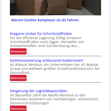
Warum Greifen komplexer ist als Fahren
Kragarm-Unikat für Schichtstoffrollen
Für die effiziente Lagerung 250kg schwerer
Schichtstoffrollen nutzt Egger, Hersteller von
Holzwerkstoffen, eine Sonderlösung des…
:
Weiterlesen
K
Kommissionierung umfassend modernisiert
r
AS Watson Benelux, ein Unternehmen der AS Watson
a
Group und weltweit größter Einzelhandelskonzern für
g
Gesundheit…
a
:
Weiterlesen
r
K
m
o
-
Steigerung der Logistikkapazitäten
m
U
Im Bausektor zählt die Marke Warema zu den
m
n
führenden Anbietern von hochwertigen, technischen
i
Sonnenschutzlösungen.
i
s
k
:
Weiterlesen
s