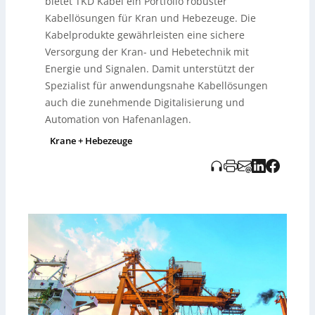
bietet TKD Kabel ein Portfolio robuster
Umweltbedingungen geeignet. TKD Kabel bietet
Kabellösungen für Kran und Hebezeuge. Die
umfassende Verkabelungslösungen für verschiedene
Branchen wie Agrartechnik, Lebensmittelindustrie und
Kabelprodukte gewährleisten eine sichere
industrielle Automatisierung an.
Versorgung der Kran- und Hebetechnik mit
Energie und Signalen. Damit unterstützt der
Spezialist für anwendungsnahe Kabellösungen
auch die zunehmende Digitalisierung und
Automation von Hafenanlagen.
Krane + Hebezeuge