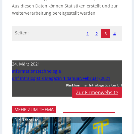
Aus diesen Daten können Statistiken erstellt und zur
Weiterverarbeitung bereitgestellt werden.
Seiten:
1
2
3
4
24. März 2021
Informationstechnologie
dhf Intralogistik Magazin 1 (Januar/Februar) 2021
Klinkhammer Intralogistics GmbH
Zur Firmenwebsite
MEHR ZUM THEMA
Bild: Tosca Ltd.