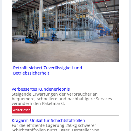
Retrofit sichert Zuverlässigkeit und
Betriebssicherheit
Verbessertes Kundenerlebnis
Steigende Erwartungen der Verbraucher an
bequemere, schnellere und nachhaltigere Services
verändern den Paketmarkt.
:
Weiterlesen
V
Kragarm-Unikat für Schichtstoffrollen
e
Für die effiziente Lagerung 250kg schwerer
r
Schichtstoffrollen nutzt Egger, Hersteller von