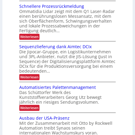
f
A
K
o
Schnellere Prozessrückmeldung
ü
r
I
n
Ommatidia Lidar zeigt mit dem Q1 Laser-Radar
r
b
o
einen berührungslosen Messansatz, mit dem
R
e
sich Oberflächenform, Schwingungsverhalten
m
e
i
und lokale Prozessabweichungen in der
i
c
t
Fertigung deutlich…
e
y
s
:
Weiterlesen
u
c
S
s
n
c
Sequenzlieferung dank Aimtec DCIx
l
i
h
d
Die Jipocar-Gruppe, ein Logistikunternehmen
i
c
n
P
und 3PL-Anbieter, nutzt die JIS-Lösung (Just in
e
n
h
Sequence) der Digitalisierungsplattform Aimtec
r
l
g
e
DCIx für die Produktionsversorgung bei einem
l
ä
h
r
e
bedeutenden…
z
r
ö
h
:
Weiterlesen
i
e
f
S
e
P
s
e
e
Automatisiertes Palettenmanagement
i
r
q
i
o
Das Schüttorfer Werk des
t
u
z
o
Kunststoffverarbeiters Georg Utz bewegt
e
d
e
n
jährlich ein riesiges Sendungsvolumen.
n
s
u
z
i
:
Weiterlesen
s
r
l
A
r
m
i
c
u
ü
Ausbau der USA-Präsenz
i
e
t
c
h
Mit der Zusammenarbeit mit Otto by Rockwell
f
n
o
k
L
e
Automation treibt Synaos seinen
m
m
n
r
internationalen Wachstumskurs voran.
E
a
e