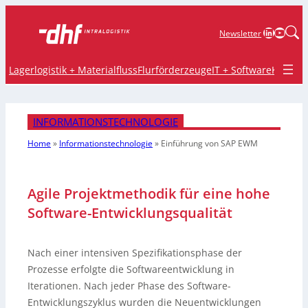
LinkedIn
YouTu
Newsletter
Lagerlogistik + Materialfluss
Flurförderzeuge
IT + Software
Krane 
INFORMATIONSTECHNOLOGIE
Home
»
Informationstechnologie
»
Einführung von SAP EWM
Agile Projektmethodik für eine hohe
Software-Entwicklungsqualität
Nach einer intensiven Spezifikationsphase der
Prozesse erfolgte die Softwareentwicklung in
Iterationen. Nach jeder Phase des Software-
Entwicklungszyklus wurden die Neuentwicklungen