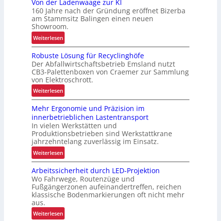
Von der Ladenwaage zur KI
160 Jahre nach der Gründung eröffnet Bizerba
am Stammsitz Balingen einen neuen
Showroom.
:
Weiterlesen
V
Robuste Lösung für Recyclinghöfe
o
Der Abfallwirtschaftsbetrieb Emsland nutzt
n
CB3-Palettenboxen von Craemer zur Sammlung
d
von Elektroschrott.
e
:
Weiterlesen
r
R
L
Mehr Ergonomie und Präzision im
o
a
innerbetrieblichen Lastentransport
b
d
In vielen Werkstätten und
u
e
Produktionsbetrieben sind Werkstattkrane
s
n
jahrzehntelang zuverlässig im Einsatz.
t
w
:
Weiterlesen
e
a
M
L
a
Arbeitssicherheit durch LED-Projektion
e
ö
Wo Fahrwege, Routenzüge und
g
h
s
Fußgängerzonen aufeinandertreffen, reichen
e
r
u
klassische Bodenmarkierungen oft nicht mehr
z
E
aus.
n
u
r
g
:
Weiterlesen
r
g