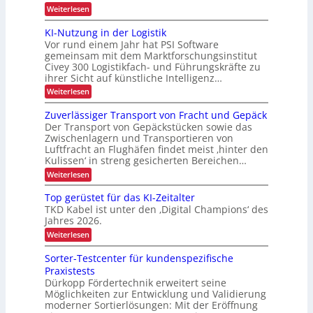
e
u
t
l
D
:
Weiterlesen
n
r
i
d
A
-
g
s
u
u
b
KI-Nutzung in der Logistik
d
P
i
n
s
e
a
Vor rund einem Jahr hat PSI Software
e
g
b
r
n
r
gemeinsam mit dem Marktforschungsinstitut
t
a
k
o
t
Civey 300 Logistikfach- und Führungskräfte zu
u
r
A
e
j
ihrer Sicht auf künstliche Intelligenz…
d
i
i
s
e
e
m
:
Weiterlesen
P
e
r
t
K
k
a
U
b
e
I
l
Zuverlässiger Transport von Fracht und Gepäck
t
S
c
-
l
e
A
Der Transport von Gepäckstücken sowie das
i
D
N
t
i
-
Zwischenlagern und Transportieren von
C
u
o
t
P
c
Luftfracht an Flughäfen findet meist ‚hinter den
I
t
e
n
r
x
Kulissen‘ in streng gesicherten Bereichen…
z
h
n
ä
u
m
:
e
Weiterlesen
s
n
a
Z
e
n
g
n
u
n
Top gerüstet für das KI-Zeitalter
i
L
a
v
z
n
TKD Kabel ist unter den ‚Digital Champions‘ des
g
e
a
d
Jahres 2026.
e
r
s
e
m
l
:
Weiterlesen
r
e
t
ä
T
L
n
s
e
o
Sorter-Testcenter für kundenspezifische
o
t
s
p
n
g
Praxistests
i
g
i
t
g
Dürkopp Fördertechnik erweitert seine
e
s
e
Möglichkeiten zur Entwicklung und Validierung
r
r
t
r
ü
moderner Sortierlösungen: Mit der Eröffnung
i
a
T
s