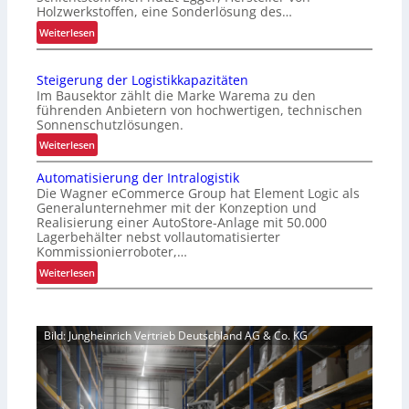
b
Holzwerkstoffen, eine Sonderlösung des…
e
:
Weiterlesen
s
K
s
r
e
Steigerung der Logistikkapazitäten
a
r
Im Bausektor zählt die Marke Warema zu den
g
t
führenden Anbietern von hochwertigen, technischen
a
Sonnenschutzlösungen.
e
r
s
:
Weiterlesen
m
K
S
-
Automatisierung der Intralogistik
u
t
U
Die Wagner eCommerce Group hat Element Logic als
n
e
n
Generalunternehmer mit der Konzeption und
d
i
Realisierung einer AutoStore-Anlage mit 50.000
i
e
g
Lagerbehälter nebst vollautomatisierter
k
n
e
Kommissionierroboter,…
a
e
r
:
Weiterlesen
t
r
u
A
f
l
n
u
ü
e
g
t
r
b
d
Bild: Jungheinrich Vertrieb Deutschland AG & Co. KG
o
S
n
e
m
c
i
r
a
h
s
L
t
i
o