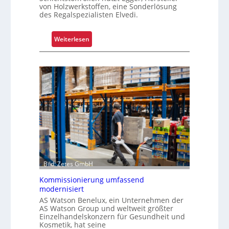
von Holzwerkstoffen, eine Sonderlösung
p
des Regalspezialisten Elvedi.
l
e
:
Weiterlesen
x
K
e
r
r
a
i
g
s
a
t
r
a
m
l
-
s
U
F
n
a
i
h
Bild: Zetes GmbH
k
r
a
Kommissionierung umfassend
e
modernisiert
t
n
f
AS Watson Benelux, ein Unternehmen der
AS Watson Group und weltweit größter
ü
Einzelhandelskonzern für Gesundheit und
r
Kosmetik, hat seine