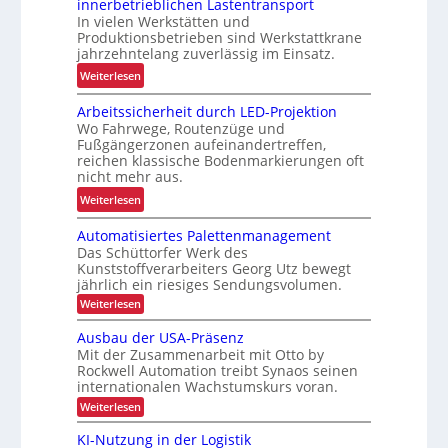
innerbetrieblichen Lastentransport
b
d
In vielen Werkstätten und
u
e
Produktionsbetrieben sind Werkstattkrane
s
n
jahrzehntelang zuverlässig im Einsatz.
t
w
:
Weiterlesen
e
a
M
L
a
Arbeitssicherheit durch LED-Projektion
e
ö
Wo Fahrwege, Routenzüge und
g
h
s
Fußgängerzonen aufeinandertreffen,
e
r
u
reichen klassische Bodenmarkierungen oft
z
E
nicht mehr aus.
n
u
r
g
:
Weiterlesen
r
g
f
A
K
o
Automatisiertes Palettenmanagement
ü
r
I
n
Das Schüttorfer Werk des
r
b
o
Kunststoffverarbeiters Georg Utz bewegt
R
e
jährlich ein riesiges Sendungsvolumen.
m
e
i
:
i
Weiterlesen
c
t
A
e
y
u
s
Ausbau der USA-Präsenz
u
t
c
s
Mit der Zusammenarbeit mit Otto by
o
n
l
Rockwell Automation treibt Synaos seinen
i
m
d
internationalen Wachstumskurs voran.
i
a
c
P
t
:
n
Weiterlesen
h
i
r
A
g
e
s
u
ä
KI-Nutzung in der Logistik
i
h
r
s