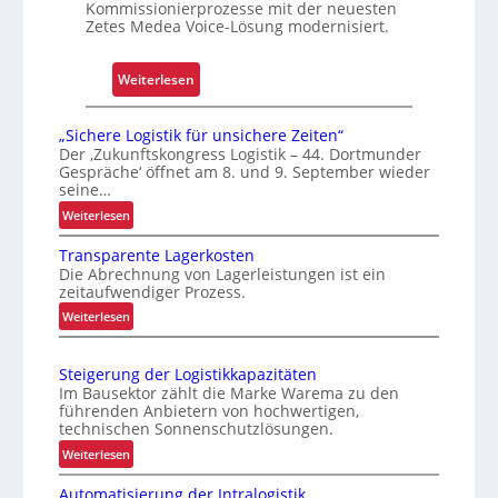
S
Kommissionierprozesse mit der neuesten
Zetes Medea Voice-Lösung modernisiert.
c
h
i
:
Weiterlesen
c
K
h
o
„Sichere Logistik für unsichere Zeiten“
t
m
Der ‚Zukunftskongress Logistik – 44. Dortmunder
s
Gespräche‘ öffnet am 8. und 9. September wieder
m
seine…
t
i
:
o
Weiterlesen
s
„
f
s
Transparente Lagerkosten
S
f
i
Die Abrechnung von Lagerleistungen ist ein
i
r
o
zeitaufwendiger Prozess.
c
o
n
:
Weiterlesen
h
l
i
T
e
l
r
e
r
Steigerung der Logistikkapazitäten
e
a
r
e
Im Bausektor zählt die Marke Warema zu den
n
n
L
u
führenden Anbietern von hochwertigen,
s
o
technischen Sonnenschutzlösungen.
n
p
g
g
:
Weiterlesen
a
i
S
u
r
s
Automatisierung der Intralogistik
t