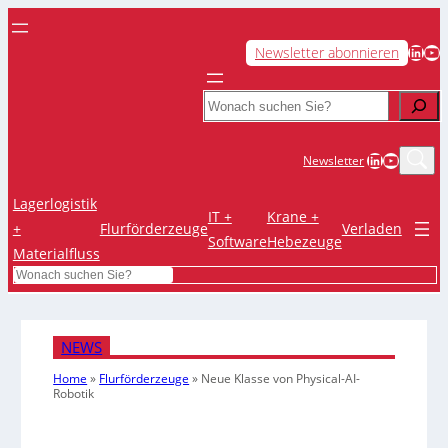
LinkedIn
YouTube
Newsletter abonnieren
Search
LinkedIn
YouTub
Newsletter
Lagerlogistik
IT +
Krane +
+
Flurförderzeuge
Verladen
Software
Hebezeuge
Materialfluss
Search
NEWS
Home
»
Flurförderzeuge
»
Neue Klasse von Physical-AI-
Robotik