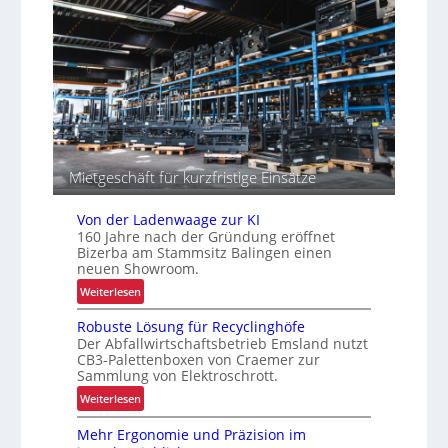
z
I
i
n
t
t
ä
r
t
a
e
l
n
o
g
i
Mietgeschäft für kurzfristige Einsätze
s
t
Von der Ladenwaage zur KI
i
160 Jahre nach der Gründung eröffnet
k
Bizerba am Stammsitz Balingen einen
neuen Showroom.
:
Weiterlesen
V
Robuste Lösung für Recyclinghöfe
o
Der Abfallwirtschaftsbetrieb Emsland nutzt
n
CB3-Palettenboxen von Craemer zur
d
Sammlung von Elektroschrott.
e
:
Weiterlesen
r
R
L
Mehr Ergonomie und Präzision im
o
a