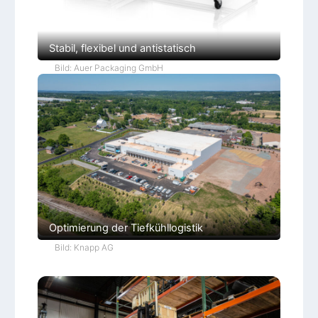
t
e
s
t
s
Stabil, flexibel und antistatisch
Bild: Auer Packaging GmbH
Optimierung der Tiefkühllogistik
Bild: Knapp AG