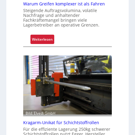
e
Warum Greifen komplexer ist als Fahren
s
Steigende Auftragsvolumina, volatile
K
Nachfrage und anhaltender
Fachkräftemangel bringen viele
u
Lagerbetreiber an operative Grenzen.
n
d
:
e
Weiterlesen
W
n
a
e
r
r
u
l
m
e
G
b
r
n
e
i
i
s
f
e
Bild: Elvedi GmbH
n
k
Kragarm-Unikat für Schichtstoffrollen
o
Für die effiziente Lagerung 250kg schwerer
Schichtstoffrollen nutzt Egger, Hersteller
m