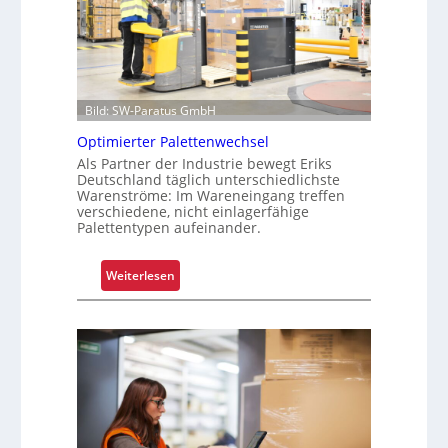
Bild: SW-Paratus GmbH
Optimierter Palettenwechsel
Als Partner der Industrie bewegt Eriks
Deutschland täglich unterschiedlichste
Warenströme: Im Wareneingang treffen
verschiedene, nicht einlagerfähige
Palettentypen aufeinander.
:
Weiterlesen
O
p
t
i
m
i
e
r