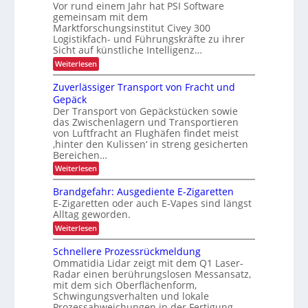
Vor rund einem Jahr hat PSI Software
z
e
b
ö
h
r
gemeinsam mit dem
i
a
f
e
t
Marktforschungsinstitut Civey 300
u
s
e
e
i
Logistikfach- und Führungskräfte zu ihrer
d
i
s
e
Sicht auf künstliche Intelligenz…
t
P
o
r
:
d
Weiterlesen
a
U
n
K
l
S
u
I
e
i
Zuverlässiger Transport von Fracht und
A
r
-
t
-
m
Gepäck
N
t
c
P
i
Der Transport von Gepäckstücken sowie
u
e
r
h
das Zwischenlagern und Transportieren
t
n
n
ä
L
z
m
von Luftfracht an Flughäfen findet meist
s
n
u
a
E
‚hinter den Kulissen‘ in streng gesicherten
e
e
n
n
n
Bereichen…
D
g
a
r
z
:
-
Weiterlesen
i
g
b
Z
n
e
P
u
e
d
m
Brandgefahr: Ausgediente E-Zigaretten
r
v
e
e
t
E-Zigaretten oder auch E-Vapes sind längst
e
o
r
n
Alltag geworden.
r
r
L
t
j
l
o
i
:
Weiterlesen
e
ä
g
B
e
s
i
r
k
Schnellere Prozessrückmeldung
b
s
s
a
t
Ommatidia Lidar zeigt mit dem Q1 Laser-
i
t
n
l
Radar einen berührungslosen Messansatz,
i
g
i
d
i
e
mit dem sich Oberflächenform,
k
g
o
c
r
Schwingungsverhalten und lokale
e
n
T
f
h
Prozessabweichungen in der Fertigung