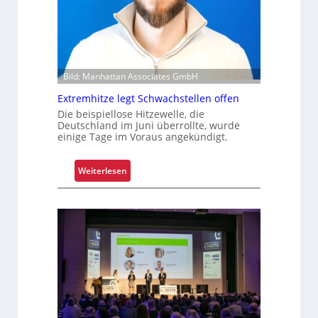
i
e
r
u
n
g
Bild: Manhattan Associates GmbH
u
Extremhitze legt Schwachstellen offen
m
Die beispiellose Hitzewelle, die
f
Deutschland im Juni überrollte, wurde
a
einige Tage im Voraus angekündigt.
s
s
:
Weiterlesen
e
E
n
x
d
t
m
r
o
e
d
m
e
h
r
i
n
t
i