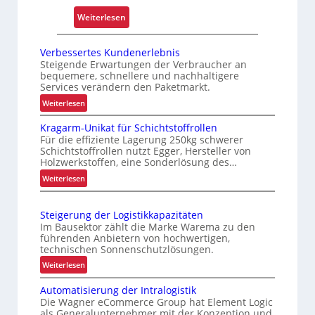
n
o
:
Weiterlesen
“
s
O
t
p
Verbessertes Kundenerlebnis
e
t
Steigende Erwartungen der Verbraucher an
n
bequemere, schnellere und nachhaltigere
i
Services verändern den Paketmarkt.
m
:
Weiterlesen
i
V
e
Kragarm-Unikat für Schichtstoffrollen
e
r
Für die effiziente Lagerung 250kg schwerer
r
t
Schichtstoffrollen nutzt Egger, Hersteller von
b
Holzwerkstoffen, eine Sonderlösung des…
e
e
:
Weiterlesen
r
s
K
P
s
r
a
e
Steigerung der Logistikkapazitäten
a
r
l
Im Bausektor zählt die Marke Warema zu den
g
t
führenden Anbietern von hochwertigen,
e
a
technischen Sonnenschutzlösungen.
e
t
r
s
:
Weiterlesen
t
m
K
S
e
-
Automatisierung der Intralogistik
u
t
n
U
Die Wagner eCommerce Group hat Element Logic
n
e
n
w
als Generalunternehmer mit der Konzeption und