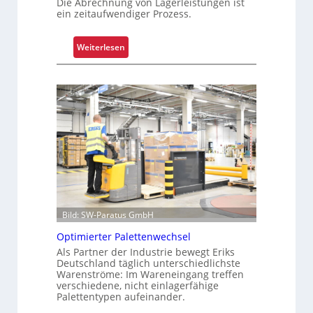
i
Die Abrechnung von Lagerleistungen ist
f
ein zeitaufwendiger Prozess.
s
e
t
n
i
:
Weiterlesen
k
T
f
r
ü
a
r
n
u
s
n
p
s
a
i
r
c
e
h
n
e
t
Bild: SW-Paratus GmbH
r
e
e
Optimierter Palettenwechsel
L
Z
Als Partner der Industrie bewegt Eriks
a
Deutschland täglich unterschiedlichste
e
g
Warenströme: Im Wareneingang treffen
i
e
verschiedene, nicht einlagerfähige
t
Palettentypen aufeinander.
r
e
k