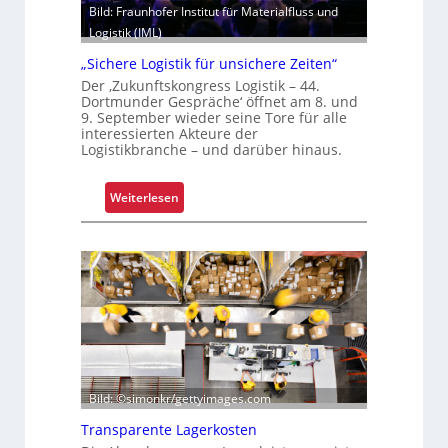
z
Bild: Fraunhofer Institut für Materialfluss und
s
e
Logistik (IML)
i
l
e
„Sichere Logistik für unsichere Zeiten“
e
r
Der ‚Zukunftskongress Logistik – 44.
g
t
Dortmunder Gespräche‘ öffnet am 8. und
t
9. September wieder seine Tore für alle
S
interessierten Akteure der
Logistikbranche – und darüber hinaus.
c
h
w
:
Weiterlesen
a
„
c
S
h
i
s
c
t
h
e
e
l
r
l
e
e
L
Bild: ©simonkr/gettyimages.com
n
o
o
g
Transparente Lagerkosten
f