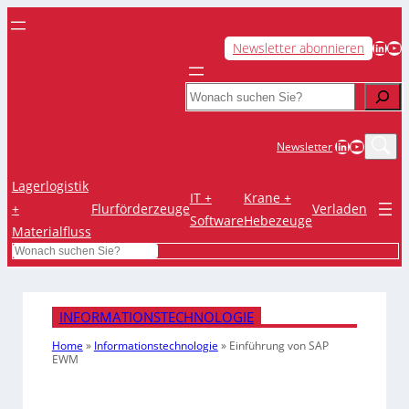
LinkedIn
YouTube
Newsletter abonnieren
Search
LinkedIn
YouTub
Newsletter
Lagerlogistik
IT +
Krane +
+
Flurförderzeuge
Verladen
Software
Hebezeuge
Materialfluss
Search
INFORMATIONSTECHNOLOGIE
Home
»
Informationstechnologie
»
Einführung von SAP
EWM