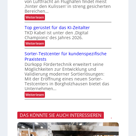
z
m
von Luftfracht an Flughäfen findet meist
s
L
u
a
‚hinter den Kulissen‘ in streng gesicherten
e
n
n
a
n
Bereichen…
g
a
z
s
:
Weiterlesen
i
g
t
Z
n
e
u
d
m
e
Top gerüstet für das KI-Zeitalter
v
e
e
TKD Kabel ist unter den ‚Digital
n
e
r
n
Champions‘ des Jahres 2026.
r
t
L
t
l
o
:
Weiterlesen
r
ä
g
T
a
s
i
o
Sorter-Testcenter für kundenspezifische
s
n
s
p
Praxistests
i
t
g
s
g
Dürkopp Fördertechnik erweitert seine
i
e
p
e
k
Möglichkeiten zur Entwicklung und
r
r
o
ü
Validierung moderner Sortierlösungen:
T
s
Mit der Eröffnung eines neuen Sorter-
r
r
t
Testcenters in Borgholzhausen bietet das
t
a
e
Unternehmen…
n
t
s
f
:
Weiterlesen
p
ü
S
o
r
o
r
d
r
t
a
t
DAS KÖNNTE SIE AUCH INTERESSIEREN
v
s
e
o
K
r
n
I
-
F
-
T
r
Z
e
a