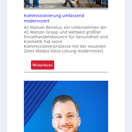
Bild: Zetes GmbH
Kommissionierung umfassend
modernisiert
AS Watson Benelux, ein Unternehmen der
AS Watson Group und weltweit größter
Einzelhandelskonzern für Gesundheit und
Kosmetik, hat seine
Kommissionierprozesse mit der neuesten
Zetes Medea Voice-Lösung modernisiert.
:
Weiterlesen
K
o
m
m
i
s
s
i
o
n