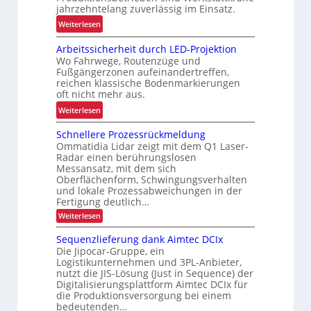
s
n
jahrzehntelang zuverlässig im Einsatz.
t
w
:
Weiterlesen
e
a
M
L
a
Arbeitssicherheit durch LED-Projektion
e
ö
Wo Fahrwege, Routenzüge und
g
h
s
Fußgängerzonen aufeinandertreffen,
e
r
u
reichen klassische Bodenmarkierungen
z
E
oft nicht mehr aus.
n
u
r
g
:
Weiterlesen
r
g
f
A
K
o
Schnellere Prozessrückmeldung
ü
r
I
n
Ommatidia Lidar zeigt mit dem Q1 Laser-
r
b
o
Radar einen berührungslosen
R
e
Messansatz, mit dem sich
m
e
i
Oberflächenform, Schwingungsverhalten
i
c
t
und lokale Prozessabweichungen in der
e
y
Fertigung deutlich…
s
u
c
s
:
Weiterlesen
n
S
l
i
c
d
Sequenzlieferung dank Aimtec DCIx
i
c
h
P
Die Jipocar-Gruppe, ein
n
n
h
Logistikunternehmen und 3PL-Anbieter,
r
e
g
e
nutzt die JIS-Lösung (Just in Sequence) der
l
ä
h
r
Digitalisierungsplattform Aimtec DCIx für
l
z
ö
e
h
die Produktionsversorgung bei einem
i
r
bedeutenden…
f
e