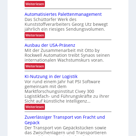
e
s
e
:
Weiterlesen
i
P
i
S
r
t
e
o
o
Automatisiertes Palettenmanagement
d
q
z
n
Das Schüttorfer Werk des
u
u
e
Kunststoffverarbeiters Georg Utz bewegt
i
e
s
r
jährlich ein riesiges Sendungsvolumen.
n
m
s
c
z
r
:
Weiterlesen
i
l
h
ü
A
n
i
c
u
L
Ausbau der USA-Präsenz
e
k
n
t
Mit der Zusammenarbeit mit Otto by
E
f
m
o
e
e
Rockwell Automation treibt Synaos seinen
e
D
m
r
r
internationalen Wachstumskurs voran.
l
a
-
u
d
t
b
:
Weiterlesen
n
P
u
i
A
e
g
n
s
r
u
KI-Nutzung in der Logistik
d
t
g
i
s
o
a
Vor rund einem Jahr hat PSI Software
e
r
b
n
j
r
gemeinsam mit dem
a
i
k
t
e
Marktforschungsinstitut Civey 300
u
A
e
e
Logistikfach- und Führungskräfte zu ihrer
d
k
i
s
b
e
Sicht auf künstliche Intelligenz…
m
t
P
r
l
t
:
Weiterlesen
a
i
U
e
i
K
l
S
o
c
I
e
c
Zuverlässiger Transport von Fracht und
A
D
-
n
t
-
Gepäck
h
C
N
t
P
I
Der Transport von Gepäckstücken sowie
u
e
e
r
x
das Zwischenlagern und Transportieren
t
n
ä
n