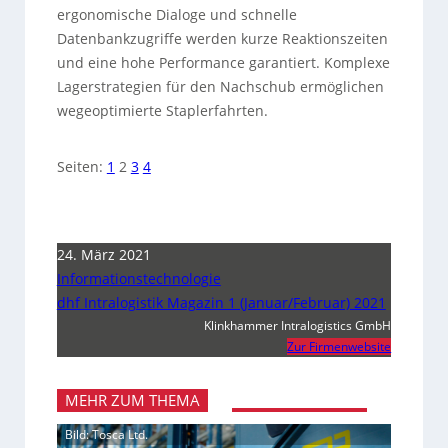
ergonomische Dialoge und schnelle
Datenbankzugriffe werden kurze Reaktionszeiten
und eine hohe Performance garantiert. Komplexe
Lagerstrategien für den Nachschub ermöglichen
wegeoptimierte Staplerfahrten.
Seiten:
1
2
3
4
24. März 2021
Informationstechnologie
dhf Intralogistik Magazin 1 (Januar/Februar) 2021
Klinkhammer Intralogistics GmbH
Zur Firmenwebsite
MEHR ZUM THEMA
Bild: Tosca Ltd.