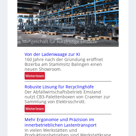
e
t
t
n
ä
r
t
a
e
l
n
o
g
i
Mietgeschäft für kurzfristige Einsätze
s
t
Von der Ladenwaage zur KI
i
160 Jahre nach der Gründung eröffnet
k
Bizerba am Stammsitz Balingen einen
neuen Showroom.
:
Weiterlesen
V
Robuste Lösung für Recyclinghöfe
o
Der Abfallwirtschaftsbetrieb Emsland
n
nutzt CB3-Palettenboxen von Craemer zur
d
Sammlung von Elektroschrott.
e
:
Weiterlesen
r
R
L
Mehr Ergonomie und Präzision im
o
a
innerbetrieblichen Lastentransport
b
d
In vielen Werkstätten und
u
e
Produktionsbetrieben sind Werkstattkrane