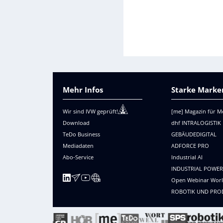
Mehr Infos
Starke Marken
Wir sind IVW geprüft!
[me] Magazin für M
Download
dhf INTRALOGISTIK
TeDo Business
GEBÄUDEDIGITAL
Mediadaten
ADFORCE PRO
Abo-Service
Industrial AI
INDUSTRIAL POWE
Open Webinar Wor
ROBOTIK UND PRO