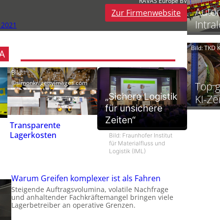
RAVAS Europe BV
Autom
Zur Firmenwebsite
i
Intral
 2021
j
Bild: TKD
t
f
A
t
t
f
Bild:
©simonkr/gettyimages.com
Top g
„Sichere Logistik
KI-Ze
für unsichere
l
Zeiten“
t
Transparente
l
Lagerkosten
f
Bild: Fraunhofer Institut
i
für Materialfluss und
Logistik (IML)
i
t
Warum Greifen komplexer ist als Fahren
i
Steigende Auftragsvolumina, volatile Nachfrage
und anhaltender Fachkräftemangel bringen viele
Lagerbetreiber an operative Grenzen.
i