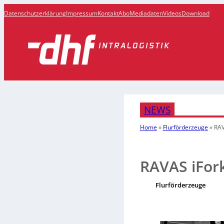
Datenschutzerklärung
Impressum
Kontakt
Abo
Mediadaten
Videos
Download
NEWS
Home
»
Flurförderzeuge
»
RAV
RAVAS iFor
Flurförderzeuge