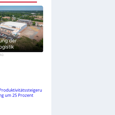
ung der
ogistik
 AG
Produktivitätssteigeru
ng um 25 Prozent