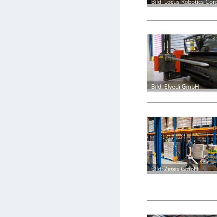
Bild: Locus Robotics Cor
Bild: Elvedi GmbH
Bild: Zetes GmbH