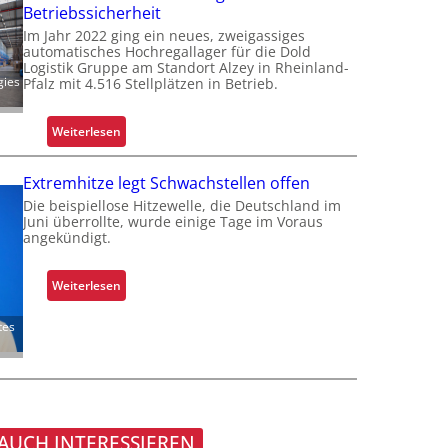
m
r
Betriebssicherheit
a
m
i
t
Im Jahr 2022 ging ein neues, zweigassiges
i
automatisches Hochregallager für die Dold
s
f
Logistik Gruppe am Standort Alzey in Rheinland-
s
t
ü
gies
Pfalz mit 4.516 Stellplätzen in Betrieb.
s
a
r
i
l
S
o
:
Weiterlesen
s
c
n
R
F
h
i
e
a
i
Extremhitze legt Schwachstellen offen
e
t
h
c
Die beispiellose Hitzewelle, die Deutschland im
r
r
r
Juni überrollte, wurde einige Tage im Voraus
h
u
o
angekündigt.
e
t
n
f
n
s
g
i
t
:
Weiterlesen
u
t
o
E
m
s
f
x
tes
f
i
f
t
a
c
r
r
s
h
o
e
s
e
l
m
e
r
l
h
 AUCH INTERESSIEREN
n
t