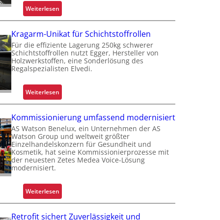
p.
:
Weiterlesen
W
a
Kragarm-Unikat für Schichtstoffrollen
t
r
Für die effiziente Lagerung 250kg schwerer
u
Schichtstoffrollen nutzt Egger, Hersteller von
m
Holzwerkstoffen, eine Sonderlösung des
Regalspezialisten Elvedi.
G
r
e
:
Weiterlesen
i
K
f
r
Kommissionierung umfassend modernisiert
e
a
AS Watson Benelux, ein Unternehmen der AS
n
g
Watson Group und weltweit größter
k
a
Einzelhandelskonzern für Gesundheit und
Kosmetik, hat seine Kommissionierprozesse mit
o
r
der neuesten Zetes Medea Voice-Lösung
m
m
modernisiert.
p
-
l
U
:
Weiterlesen
e
n
K
x
i
o
e
Retrofit sichert Zuverlässigkeit und
k