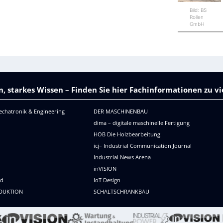
Bild: BS
Rollen
GmbH
, starkes Wissen – Finden Sie hier Fachinformationen zu 
echatronik & Engineering
DER MASCHINENBAU
dima – digitale maschinelle Fertigung
HOB Die Holzbearbeitung
icj– Industrial Communication Journal
Industrial News Arena
R
inVISION
ld
IoT Design
DUKTION
SCHALTSCHRANKBAU