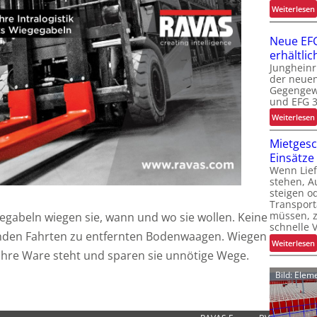
:
Weiterlesen
t
Neue EFG
erhältlic
Jungheinr
der neuen
Gegengewi
l
und EFG 3
:
Weiterlesen
t
t
Mietgesch
t
Einsätze
Wenn Lief
stehen, Au
steigen od
Transport
müssen, z
egabeln wiegen sie, wann und wo sie wollen. Keine
-
schnelle 
nden Fahrten zu entfernten Bodenwaagen. Wiegen
:
Weiterlesen
 ihre Ware steht und sparen sie unnötige Wege.
l
i
Bild: Ele
l
t
i