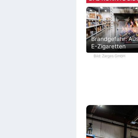
Brandgefahr: Au
E-Zigaretten
Bild: Zarges GmbH