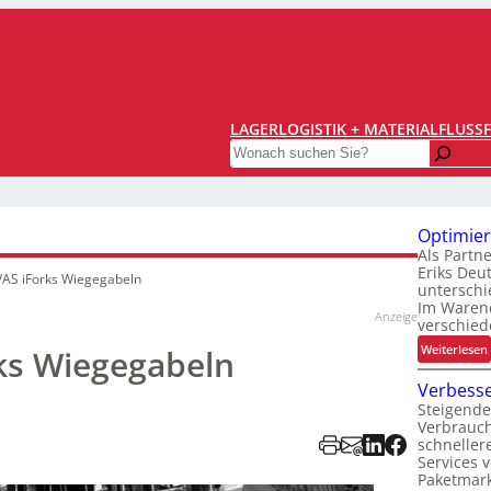
LAGERLOGISTIK + MATERIALFLUSS
Search
Optimier
Als Partn
Eriks Deu
AS iForks Wiegegabeln
unterschi
Im Warene
Anzeige
verschied
:
Weiterlesen
ks Wiegegabeln
Verbesse
Steigende
t
Verbrauc
i
schneller
Services 
i
Paketmark