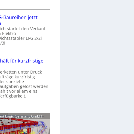
e
r
V
e
-Baureihen jetzt
e
r
h
r
b
ich startet den Verkauf
P
e
 Elektro-
a
chtsstapler EFG 2/2i
s
/3i.
s
e
e
r
N
äft für kurzfristige
e
e
e
u
n
erketten unter Druck
s
e
w
fträge kurzfristig
K
E
e
er spezielle
u
F
aufgaben gelöst werden
c
n
G
ählt vor allem eins:
h
d
Verfügbarkeit.
s
e
B
e
n
a
M
e
u
ment Logic Germany GmbH
r
r
e
e
e
g