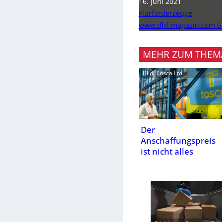
16. Juni 2021
Flurförderzeuge
www.dhf-magazin.com 6
MEHR ZUM THEM
Bild: Tosca Ltd.
Der
Anschaffungspreis
ist nicht alles