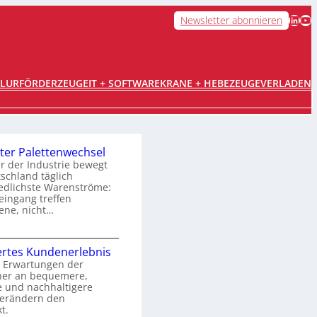
LinkedIn
YouTube
Newsletter abonnieren
FLURFÖRDERZEUGE
IT + SOFTWARE
KRANE + HEBEZEUGE
VERLADEN
ter Palettenwechsel
er der Industrie bewegt
tschland täglich
edlichste Warenströme:
ingang treffen
ene, nicht…
O
rtes Kundenerlebnis
p
 Erwartungen der
her an bequemere,
e und nachhaltigere
m
verändern den
t.