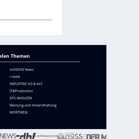
vielen Themen
inVISION News
i-need
INDUSTRIE 4.0 & IIoT
IT&Production
SPS-MAGAZIN
Wartung und Instandhaltung
WORTWEXL