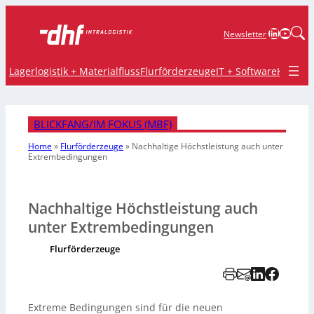
LinkedIn
YouTu
Newsletter
Lagerlogistik + Materialfluss
Flurförderzeuge
IT + Software
Krane 
BLICKFANG/IM FOKUS (MBF)
Home
»
Flurförderzeuge
»
Nachhaltige Höchstleistung auch unter
Extrembedingungen
Nachhaltige Höchstleistung auch
unter Extrembedingungen
Flurförderzeuge
Extreme Bedingungen sind für die neuen