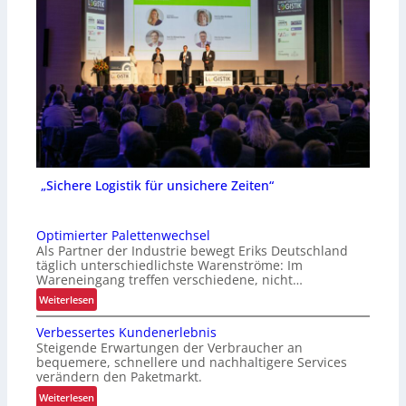
„Sichere Logistik für unsichere Zeiten“
Optimierter Palettenwechsel
Als Partner der Industrie bewegt Eriks Deutschland
täglich unterschiedlichste Warenströme: Im
Wareneingang treffen verschiedene, nicht…
:
Weiterlesen
O
Verbessertes Kundenerlebnis
p
Steigende Erwartungen der Verbraucher an
t
bequemere, schnellere und nachhaltigere Services
i
verändern den Paketmarkt.
m
:
Weiterlesen
i