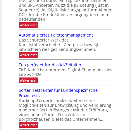
Die Jipocar-Gruppe, ein Logistikunternehmen
P
n
o
u
e
und 3PL-Anbieter, nutzt die JIS-Lösung (Just in
e
r
r
s
Sequence) der Digitalisierungsplattform Aimtec
t
l
t
g
o
DCIx für die Produktionsversorgung bei einem
l
r
v
e
j
e
bedeutenden…
o
d
i
r
n
e
i
:
Weiterlesen
e
e
F
e
S
k
P
r
b
n
e
Automatisiertes Palettenmanagement
t
r
a
t
q
l
o
Das Schüttorfer Werk des
c
i
e
u
z
i
h
Kunststoffverarbeiters Georg Utz bewegt
E
e
o
e
t
c
-
jährlich ein riesiges Sendungsvolumen.
n
s
n
u
Z
z
h
:
Weiterlesen
s
n
i
l
A
r
e
d
g
i
u
ü
G
Top gerüstet für das KI-Zeitalter
a
n
e
t
c
e
r
TKD Kabel ist unter den ‚Digital Champions‘ des
f
L
o
k
p
e
e
Jahres 2026.
m
m
a
ä
t
r
a
e
:
Weiterlesen
c
t
s
u
t
l
T
k
e
n
t
i
d
o
n
Sorter-Testcenter für kundenspezifische
g
s
u
p
e
d
Praxistests
i
n
g
n
a
e
Dürkopp Fördertechnik erweitert seine
g
e
n
r
t
Möglichkeiten zur Entwicklung und Validierung
r
k
t
ü
moderner Sortierlösungen: Mit der Eröffnung
r
A
e
s
eines neuen Sorter-Testcenters in
i
a
s
t
Borgholzhausen bietet das Unternehmen…
m
P
n
e
t
a
:
Weiterlesen
t
s
e
l
S
f