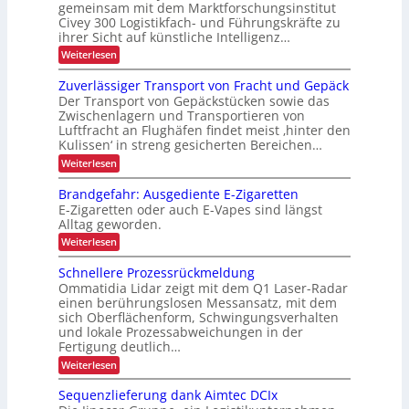
o
gemeinsam mit dem Marktforschungsinstitut
R
e
Civey 300 Logistikfach- und Führungskräfte zu
m
e
i
ihrer Sicht auf künstliche Intelligenz…
i
c
t
:
Weiterlesen
e
y
s
K
u
I
c
s
Zuverlässiger Transport von Fracht und Gepäck
n
-
l
Der Transport von Gepäckstücken sowie das
i
N
d
Zwischenlagern und Transportieren von
i
c
u
P
Luftfracht an Flughäfen findet meist ‚hinter den
t
n
h
Kulissen‘ in streng gesicherten Bereichen…
z
r
g
e
u
ä
:
Weiterlesen
h
n
r
Z
z
g
ö
h
u
Brandgefahr: Ausgediente E-Zigaretten
i
i
v
f
e
n
E-Zigaretten oder auch E-Vapes sind längst
s
e
e
d
i
Alltag geworden.
r
i
e
l
t
:
Weiterlesen
r
o
ä
B
d
L
s
n
r
Schnellere Prozessrückmeldung
o
u
s
a
i
g
Ommatidia Lidar zeigt mit dem Q1 Laser-Radar
i
r
n
i
m
einen berührungslosen Messansatz, mit dem
g
d
c
s
e
sich Oberflächenform, Schwingungsverhalten
i
g
t
h
r
und lokale Prozessabweichungen in der
e
n
i
T
L
f
Fertigung deutlich…
k
n
r
a
E
:
Weiterlesen
a
h
e
S
D
n
r
r
c
s
Sequenzlieferung dank Aimtec DCIx
:
-
h
b
p
A