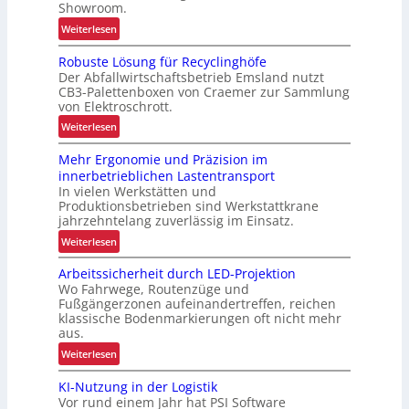
Showroom.
:
Weiterlesen
V
Robuste Lösung für Recyclinghöfe
o
Der Abfallwirtschaftsbetrieb Emsland nutzt
n
CB3-Palettenboxen von Craemer zur Sammlung
d
von Elektroschrott.
e
:
Weiterlesen
r
R
L
Mehr Ergonomie und Präzision im
o
a
innerbetrieblichen Lastentransport
b
d
In vielen Werkstätten und
u
e
Produktionsbetrieben sind Werkstattkrane
s
n
jahrzehntelang zuverlässig im Einsatz.
t
w
:
Weiterlesen
e
a
M
L
a
Arbeitssicherheit durch LED-Projektion
e
ö
Wo Fahrwege, Routenzüge und
g
h
s
Fußgängerzonen aufeinandertreffen, reichen
e
r
u
klassische Bodenmarkierungen oft nicht mehr
z
E
aus.
n
u
r
g
:
Weiterlesen
r
g
f
A
K
o
KI-Nutzung in der Logistik
ü
r
I
n
Vor rund einem Jahr hat PSI Software
r
b