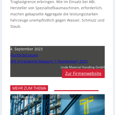
Traglastgrenze erbringen. Wie im Einsatz bei ABI,
Hersteller von Spezialtiefbaumaschinen, erforderlich,
machen gekapselte Aggregate die leistungsstarken
Fahrzeuge unempfindlich gegen Wasser, Schmutz und
Staub.
4. September 2023
Flurförderzeuge
dhf Intralogistik Magazin 7 (September) 2023
Linde Material Handling GmbH
Zur Firmenwebsite
MEHR ZUM THEMA
Bild: Tosca Ltd.