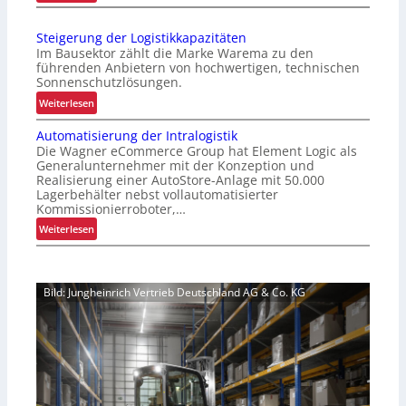
V
e
e
r
Steigerung der Logistikkapazitäten
r
t
Im Bausektor zählt die Marke Warema zu den
b
e
führenden Anbietern von hochwertigen, technischen
e
Sonnenschutzlösungen.
r
s
P
:
Weiterlesen
s
a
S
e
Automatisierung der Intralogistik
l
t
r
Die Wagner eCommerce Group hat Element Logic als
e
e
t
Generalunternehmer mit der Konzeption und
t
i
Realisierung einer AutoStore-Anlage mit 50.000
e
t
g
Lagerbehälter nebst vollautomatisierter
s
e
e
Kommissionierroboter,…
K
n
r
:
Weiterlesen
u
w
u
A
n
e
n
u
d
c
g
t
e
h
d
Bild: Jungheinrich Vertrieb Deutschland AG & Co. KG
o
n
s
e
m
e
e
r
a
r
l
L
t
l
o
i
e
g
s
b
i
i
n