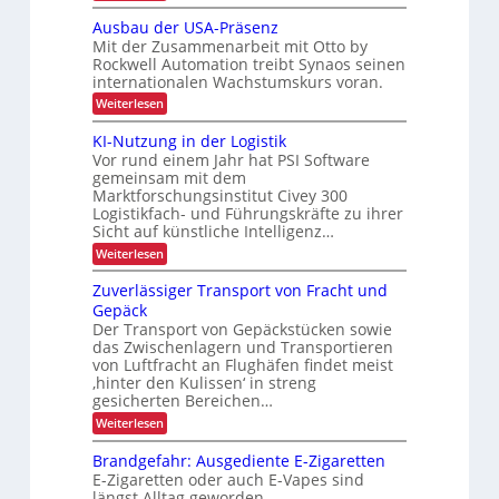
A
i
i
u
s
r
Ausbau der USA-Präsenz
m
h
t
c
c
Mit der Zusammenarbeit mit Otto by
o
i
e
Rockwell Automation treibt Synaos seinen
h
h
m
n
n
internationalen Wachstumskurs voran.
a
ä
L
n
t
j
:
Weiterlesen
f
E
i
e
A
e
t
D
s
u
r
KI-Nutzung in der Logistik
t
i
f
-
s
Vor rund einem Jahr hat PSI Software
b
e
z
b
ü
P
r
gemeinsam mit dem
e
a
t
r
r
t
Marktforschungsinstitut Civey 300
u
t
e
e
k
o
Logistikfach- und Führungskräfte zu ihrer
d
r
s
r
e
Sicht auf künstliche Intelligenz…
u
j
P
r
i
h
:
r
Weiterlesen
e
a
U
e
ä
K
l
S
z
k
I
e
b
l
Zuverlässiger Transport von Fracht und
A
f
t
-
t
-
l
Gepäck
t
N
t
r
i
P
i
Der Transport von Gepäckstücken sowie
u
l
e
r
i
o
das Zwischenlagern und Transportieren
t
n
c
i
ä
s
n
z
m
von Luftfracht an Flughäfen findet meist
s
h
c
u
a
t
‚hinter den Kulissen‘ in streng
e
e
n
n
h
n
gesicherten Bereichen…
i
g
a
n
z
:
g
Weiterlesen
i
g
L
Z
n
e
e
u
a
d
m
Brandgefahr: Ausgediente E-Zigaretten
E
v
e
e
s
E-Zigaretten oder auch E-Vapes sind
e
i
r
n
längst Alltag geworden.
t