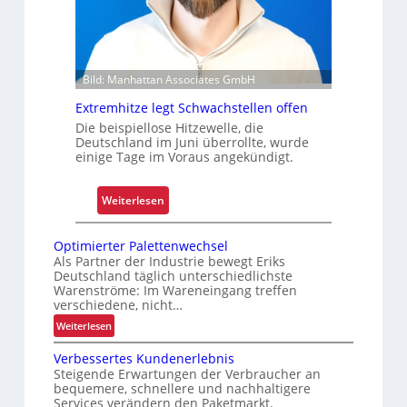
i
h
s
e
i
r
e
t
Bild: Manhattan Associates GmbH
r
Z
t
u
Extremhitze legt Schwachstellen offen
v
Die beispiellose Hitzewelle, die
e
Deutschland im Juni überrollte, wurde
einige Tage im Voraus angekündigt.
r
l
ä
:
Weiterlesen
s
E
s
x
Optimierter Palettenwechsel
i
t
Als Partner der Industrie bewegt Eriks
g
Deutschland täglich unterschiedlichste
r
Warenströme: Im Wareneingang treffen
k
e
verschiedene, nicht…
e
m
:
Weiterlesen
i
h
O
t
i
Verbessertes Kundenerlebnis
p
u
t
Steigende Erwartungen der Verbraucher an
t
bequemere, schnellere und nachhaltigere
n
z
i
Services verändern den Paketmarkt.