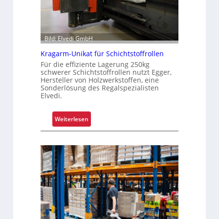
e
i
f
e
Bild: Elvedi GmbH
n
Kragarm-Unikat für Schichtstoffrollen
k
Für die effiziente Lagerung 250kg
o
schwerer Schichtstoffrollen nutzt Egger,
m
Hersteller von Holzwerkstoffen, eine
p
Sonderlösung des Regalspezialisten
Elvedi.
l
e
x
:
Weiterlesen
e
K
r
r
i
a
s
g
t
a
a
r
l
m
s
-
F
U