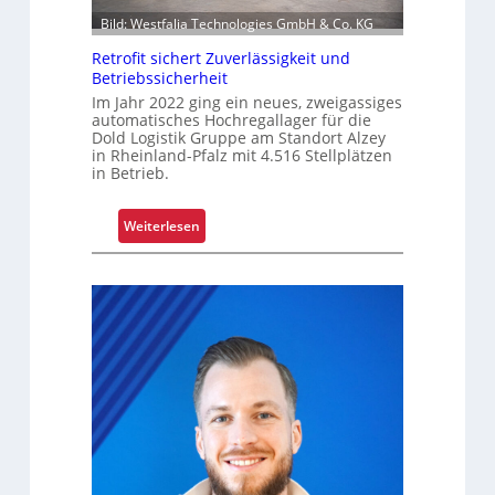
i
l
Bild: Westfalia Technologies GmbH & Co. KG
e
l
Retrofit sichert Zuverlässigkeit und
r
e
Betriebssicherheit
u
n
Im Jahr 2022 ging ein neues, zweigassiges
n
automatisches Hochregallager für die
g
Dold Logistik Gruppe am Standort Alzey
in Rheinland-Pfalz mit 4.516 Stellplätzen
u
in Betrieb.
m
f
a
:
Weiterlesen
s
R
s
e
e
t
n
r
d
o
m
f
o
i
d
t
e
s
r
i
n
c