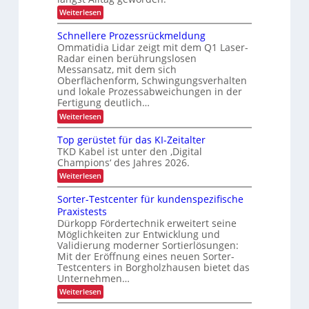
r
L
t
n
l
o
e
:
Weiterlesen
s
ä
g
B
n
s
i
r
ä
Schnellere Prozessrückmeldung
t
s
s
a
t
Ommatidia Lidar zeigt mit dem Q1 Laser-
i
t
n
r
Radar einen berührungslosen
z
g
i
d
a
e
Messansatz, mit dem sich
k
g
e
n
r
Oberflächenform, Schwingungsverhalten
e
T
f
und lokale Prozessabweichungen in der
s
r
a
Fertigung deutlich…
p
a
h
:
Weiterlesen
n
o
r
S
s
:
r
c
p
A
Top gerüstet für das KI-Zeitalter
t
h
o
u
TKD Kabel ist unter den ‚Digital
n
r
s
Champions‘ des Jahres 2026.
e
t
g
l
v
:
Weiterlesen
e
l
o
T
d
e
n
o
i
Sorter-Testcenter für kundenspezifische
r
F
p
e
Praxistests
e
r
g
n
P
Dürkopp Fördertechnik erweitert seine
a
e
t
r
c
Möglichkeiten zur Entwicklung und
r
e
o
h
ü
E
Validierung moderner Sortierlösungen:
z
t
s
-
Mit der Eröffnung eines neuen Sorter-
e
u
t
Z
Testcenters in Borgholzhausen bietet das
s
n
e
i
Unternehmen…
s
d
t
g
r
G
f
:
a
Weiterlesen
ü
e
ü
S
r
c