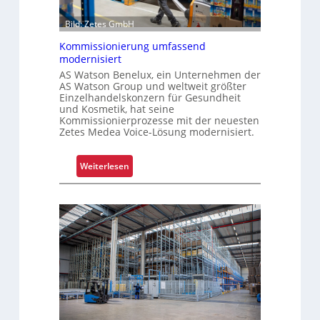
a
n
h
i
Bild: Zetes GmbH
r
k
Kommissionierung umfassend
e
a
modernisiert
n
t
AS Watson Benelux, ein Unternehmen der
f
AS Watson Group und weltweit größter
ü
Einzelhandelskonzern für Gesundheit
und Kosmetik, hat seine
r
Kommissionierprozesse mit der neuesten
S
Zetes Medea Voice-Lösung modernisiert.
c
h
:
Weiterlesen
i
K
c
o
h
m
t
m
s
i
t
s
o
s
f
i
f
o
r
n
o