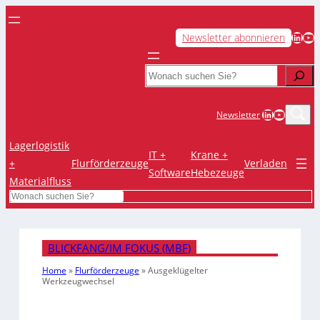
LinkedIn
YouTube
Newsletter abonnieren
Search
LinkedIn
YouTub
Newsletter
Lagerlogistik
IT +
Krane +
+
Flurförderzeuge
Verladen
Software
Hebezeuge
Materialfluss
Search
BLICKFANG/IM FOKUS (MBF)
Home
»
Flurförderzeuge
»
Ausgeklügelter
Werkzeugwechsel