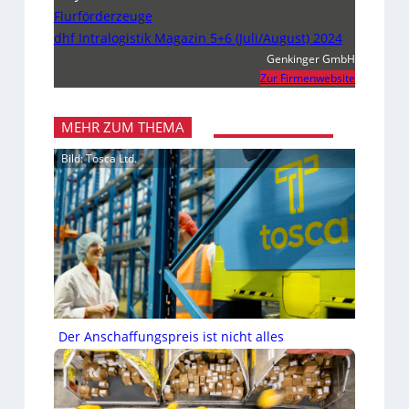
Flurförderzeuge
dhf Intralogistik Magazin 5+6 (Juli/August) 2024
Genkinger GmbH
Zur Firmenwebsite
MEHR ZUM THEMA
Bild: Tosca Ltd.
Der Anschaffungspreis ist nicht alles