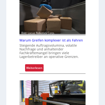
Bild: Locus Robotics Corp.
Warum Greifen komplexer ist als Fahren
Steigende Auftragsvolumina, volatile
Nachfrage und anhaltender
Fachkräftemangel bringen viele
Lagerbetreiber an operative Grenzen.
:
Weiterlesen
W
a
r
u
m
G
r