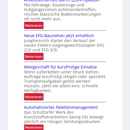
e
Wo Fahrwege, Routenzüge und
h
Fußgängerzonen aufeinandertreffen,
r
reichen klassische Bodenmarkierungen
E
oft nicht mehr aus.
r
:
Weiterlesen
g
A
o
Neue EFG-Baureihen jetzt erhältlich
r
n
Jungheinrich startet den Verkauf der
b
o
neuen Elektro-Gegengewichtsstapler EFG
e
2/2i und EFG 3/3i.
m
i
i
:
Weiterlesen
t
e
N
s
Mietgeschäft für kurzfristige Einsätze
u
e
s
Wenn Lieferketten unter Druck stehen,
n
u
i
Aufträge kurzfristig steigen oder spezielle
d
e
c
Transportaufgaben gelöst werden
P
E
müssen, zählt vor allem eins: schnelle
h
r
F
Verfügbarkeit.
e
ä
G
:
r
Weiterlesen
z
-
M
h
i
B
Automatisiertes Palettenmanagement
i
e
s
a
Das Schüttorfer Werk des
e
i
i
Kunststoffverarbeiters Georg Utz bewegt
u
t
t
jährlich ein riesiges Sendungsvolumen.
o
r
g
d
:
n
Weiterlesen
e
e
u