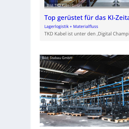
Bild: TKD Kabel GmbH
Top gerüstet für das KI-Zeit
Lagerlogistik + Materialfluss
TKD Kabel ist unter den ‚Digital Champi
Bild: Stabau GmbH