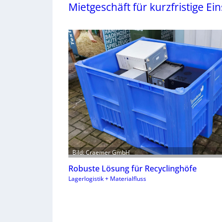
Mietgeschäft für kurzfristige Ei
Bild: Craemer GmbH
Robuste Lösung für Recyclinghöfe
Lagerlogistik + Materialfluss