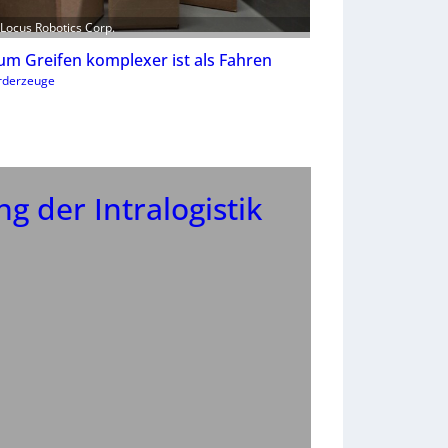
: Locus Robotics Corp.
m Greifen komplexer ist als Fahren
örderzeuge
g der Intralogistik