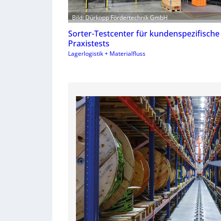
Bild: Dürkopp Fördertechnik GmbH
Sorter-Testcenter für kundenspezifische
Praxistests
Lagerlogistik + Materialfluss