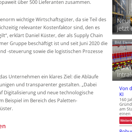
ropaweit über 500 Lieferanten zusammen.
f
i
f
f
 enorm wichtige Wirtschaftsgüter, da sie Teil des
Neue
chzeitig relevanter Kostenfaktor sind, den es
jetzt 
lt“, erklärt Daniel Küster, der als Supply Chain
f
Bild: Ele
er Gruppe beschäftigt ist und seit Juni 2020 die
i
d -steuerung sowie die logistischen Prozesse
i
t
t
Autom
i
“
i
Intral
r das Unternehmen ein klares Ziel: die Abläufe
t
unigen und transparenter gestalten. „Dabei
Von d
i
i
uf Digitalisierung und neue technologische
KI
160 Ja
m Beispiel im Bereich des Paletten-
Gründ
üster.
am St
t
einen
Weiterl
en
i
Robus