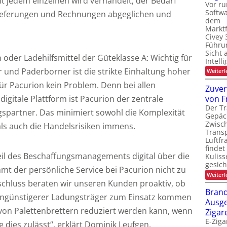
it jedem einzelnen wird verhandelt, der Bedarf
Vor ru
Softw
 Lieferungen und Rechnungen abgeglichen und
dem
Marktf
Civey 
Führun
Sicht 
oder Ladehilfsmittel der Güteklasse A: Wichtig für
Intell
 und Paderborner ist die strikte Einhaltung hoher
Weiterl
für Pacurion kein Problem. Denn bei allen
Zuver
digitale Plattform ist Pacurion der zentrale
von F
Der Tr
spartner. Das minimiert sowohl die Komplexität
Gepäc
Zwisc
als auch die Handelsrisiken immens.
Transp
Luftfr
findet
il des Beschaffungsmanagements digital über die
Kuliss
gesic
mt der persönliche Service bei Pacurion nicht zu
Weiterl
schluss beraten wir unseren Kunden proaktiv, ob
Brand
tengünstigerer Ladungsträger zum Einsatz kommen
Ausge
e von Palettenbrettern reduziert werden kann, wenn
Zigar
E-Ziga
e dies zulässt“, erklärt Dominik Leufgen.