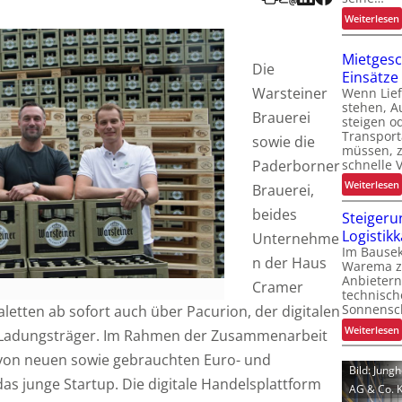
:
Weiterlesen
i
t
Mietgesch
Die
i
Einsätze
Warsteiner
Wenn Lief
l
stehen, Au
Brauerei
steigen od
Transport
sowie die
t
müssen, z
schnelle 
Paderborner
:
Weiterlesen
Brauerei,
beides
Steigeru
i
i
Logistik
Unternehme
Im Bausek
t
t
n der Haus
Warema z
i
Anbietern
Cramer
technisc
t
f
Sonnensc
letten ab sofort auch über Pacurion, der digitalen
:
Weiterlesen
l
 Ladungsträger. Im Rahmen der Zusammenarbeit
l
 von neuen sowie gebrauchten Euro- und
t
Bild: Jung
f
as junge Startup. Die digitale Handelsplattform
t
AG & Co. 
i