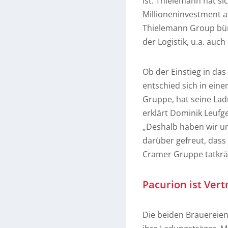
ist. Thielemann hat s
Millioneninvestment a
Thielemann Group bünd
der Logistik, u.a. auc
Ob der Einstieg in da
entschied sich in eine
Gruppe, hat seine Lad
erklärt Dominik Leufg
„Deshalb haben wir 
darüber gefreut, dass 
Cramer Gruppe tatkräf
Pacurion ist Ver
Die beiden Brauereien