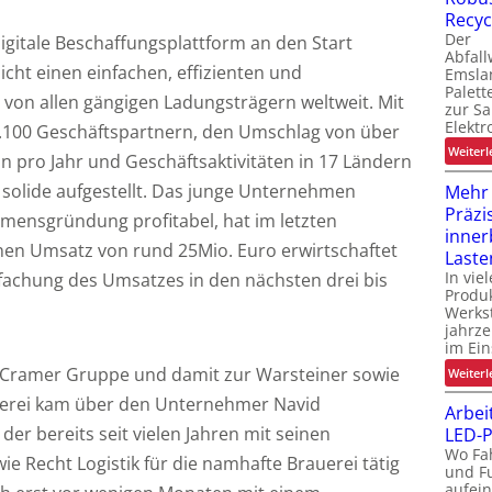
t
Recyc
Der
digitale Beschaffungsplattform an den Start
t
Abfall
cht einen einfachen, effizienten und
Emsla
Palet
von allen gängigen Ladungsträgern weltweit. Mit
zur S
Elektr
1.100 Geschäftspartnern, den Umschlag von über
Weiterl
ln pro Jahr und Geschäftsaktivitäten in 17 Ländern
 solide aufgestellt. Das junge Unternehmen
Mehr
Präzi
hmensgründung profitabel, hat im letzten
inner
nen Umsatz von rund 25Mio. Euro erwirtschaftet
Laste
In vie
rfachung des Umsatzes in den nächsten drei bis
Produk
Werks
jahrze
im Ein
 Cramer Gruppe und damit zur Warsteiner sowie
Weiterl
erei kam über den Unternehmer Navid
Arbei
er bereits seit vielen Jahren mit seinen
LED-P
Wo Fa
 Recht Logistik für die namhafte Brauerei tätig
und F
aufein