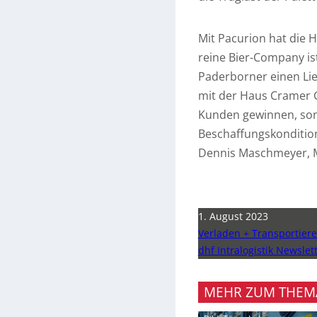
Mit Pacurion hat die 
reine Bier-Company is
Paderborner einen Lie
mit der Haus Cramer 
Kunden gewinnen, son
Beschaffungskondition
Dennis Maschmeyer, M
1. August 2023
Verladen + Transportier
dhf Intralogistik Newslet
MEHR ZUM THEM