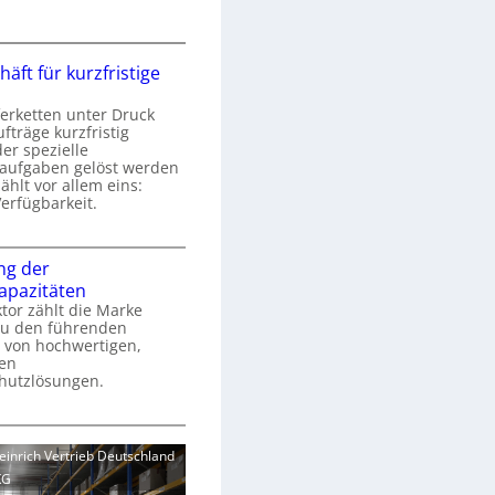
h
„
S
äft für kurzfristige
z
e
c
erketten unter Druck
h
fträge kurzfristig
e
er spezielle
e
g
aufgaben gelöst werden
r
ählt vor allem eins:
e
S
Verfügbarkeit.
L
c
o
h
M
g
w
ng der
a
kapazitäten
e
s
c
tor zählt die Marke
h
u den führenden
g
 von hochwertigen,
s
e
k
hen
s
hutzlösungen.
e
c
ü
h
r
S
ä
u
e
heinrich Vertrieb Deutschland
n
e
n
KG
s
o