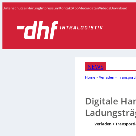
Datenschutzerklärung
Impressum
Kontakt
Abo
Mediadaten
Videos
Download
NEWS
Home
»
Verladen + Transport
Digitale Ha
Ladungsträ
Verladen + Transporti