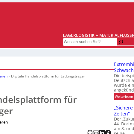
LAGERLOGISTIK + MATERIALFLUSS
Search
Extremhi
Schwachs
Die beispi
ieren
»
Digitale Handelsplattform für Ladungsträger
Deutschla
wurde ein
angekündi
ndelsplattform für
:
Weiterlesen
„Sichere 
ger
Zeiten“
t
Der ‚Zuku
eren
44. Dortm
am 8. und
seine…