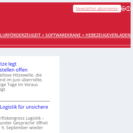
LinkedIn
YouTube
Newsletter abonnieren
FLURFÖRDERZEUGE
IT + SOFTWARE
KRANE + HEBEZEUGE
VERLADEN
tze legt
tellen offen
ellose Hitzewelle, die
nd im Juni überrollte,
ige Tage im Voraus
gt.
E
Logistik für unsichere
x
nftskongress Logistik –
r
under Gespräche‘ öffnet
e
 9. September wieder
m