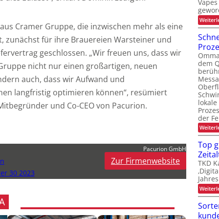
Vapes 
gewor
Weiterl
Haus Cramer Gruppe, die inzwischen mehr als eine
Schne
t, zunächst für ihre Brauereien Warsteiner und
Proz
fervertrag geschlossen. „Wir freuen uns, dass wir
Ommati
dem Q
Gruppe nicht nur einen großartigen, neuen
berüh
dern auch, dass wir Aufwand und
Messa
Oberf
en langfristig optimieren können“, resümiert
Schwi
lokale
itbegründer und Co-CEO von Pacurion.
Proze
der Fe
Weiterl
Top g
Pacurion GmbH
Zeital
Zur Firmenwebsite
en
TKD Ka
‚Digit
ter 30 2023
Jahres
Weiterl
A
Sorte
kunde