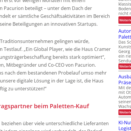
ich erst vor wenigen Monaten mit einem
klassi
n Pacurion beteiligt – unter dem Dach der
Boden
nicht 
elt er sämtliche Geschäftsaktivitäten im Bereich
Weiterl
h seine Beteiligungen an innovativen Startups.
Autom
Pale
s Traditionsunternehmen gelingen würde,
Das Sc
Kunsts
m Testlauf. „Ein Global Player, wie die Haus Cramer
Georg 
ein ri
ungsträgerbeschaffung bereits stark optimiert“,
Sendu
en, Mitbegründer und Co-CEO von Pacurion.
Weiterl
uns nach dem bestandenen Probelauf umso mehr
Ausba
unsere digitale Lösung in der Lage ist, die Haus
Präs
Mit d
tig zu unterstützen!“
mit Ot
Automa
seinen
tragspartner beim Paletten-Kauf
Wachs
Weiterl
KI-Nu
 beziehen über viele unterschiedliche Lieferanten
Logist