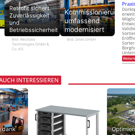
Praxi
Retrofit sichert
Dürko
Kommissionierung
erweit
Zuverlässigkeit
Möglic
umfassend
und
Entwi
modernisiert
Valid
Betriebssicherheit
Sortie
Eröff
Bild: Westfalia
Bild: Zetes GmbH
Sorter
Technologies GmbH &
Borgh
Co. KG
Unte
Weiterl
 AUCH INTERESSIEREN
Optimier
g dank