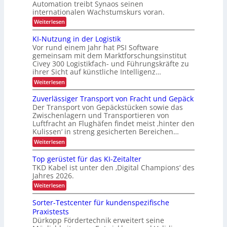
s
e
Automation treibt Synaos seinen
m
m
i
r
internationalen Wachstumskurs voran.
t
a
e
c
u
t
l
i
:
Weiterlesen
n
h
i
d
A
g
g
s
u
u
KI-Nutzung in der Logistik
d
e
i
n
s
a
Vor rund einem Jahr hat PSI Software
e
g
b
E
n
r
gemeinsam mit dem Marktforschungsinstitut
a
k
i
t
Civey 300 Logistikfach- und Führungskräfte zu
u
A
e
n
ihrer Sicht auf künstliche Intelligenz…
d
i
s
e
s
m
:
Weiterlesen
P
r
t
K
ä
a
U
e
I
l
Zuverlässiger Transport von Fracht und Gepäck
t
S
c
-
e
A
Der Transport von Gepäckstücken sowie das
z
D
N
t
-
Zwischenlagern und Transportieren von
C
u
e
t
P
Luftfracht an Flughäfen findet meist ‚hinter den
I
t
e
r
x
Kulissen‘ in streng gesicherten Bereichen…
z
n
ä
u
m
:
Weiterlesen
s
n
a
Z
e
g
n
u
n
Top gerüstet für das KI-Zeitalter
i
a
v
z
n
TKD Kabel ist unter den ‚Digital Champions‘ des
g
e
d
Jahres 2026.
e
r
e
m
l
:
Weiterlesen
r
e
ä
T
L
n
s
o
Sorter-Testcenter für kundenspezifische
o
t
s
p
g
Praxistests
i
g
i
g
Dürkopp Fördertechnik erweitert seine
e
s
e