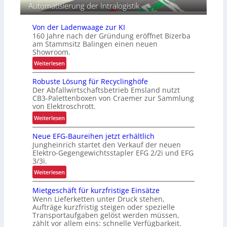
b
Automatisierung der Intralogistik
r
e
o
t
Von der Ladenwaage zur KI
j
r
160 Jahre nach der Gründung eröffnet Bizerba
e
i
am Stammsitz Balingen einen neuen
k
e
Showroom.
t
b
:
Weiterlesen
i
l
V
o
i
Robuste Lösung für Recyclinghöfe
o
n
c
Der Abfallwirtschaftsbetrieb Emsland nutzt
n
CB3-Palettenboxen von Craemer zur Sammlung
h
d
von Elektroschrott.
e
e
:
n
Weiterlesen
r
R
L
L
Neue EFG-Baureihen jetzt erhältlich
o
a
a
Jungheinrich startet den Verkauf der neuen
b
s
d
Elektro-Gegengewichtsstapler EFG 2/2i und EFG
u
t
e
3/3i.
s
e
n
:
Weiterlesen
t
n
w
N
e
t
a
Mietgeschäft für kurzfristige Einsätze
e
L
r
a
Wenn Lieferketten unter Druck stehen,
u
ö
a
Aufträge kurzfristig steigen oder spezielle
g
e
s
n
Transportaufgaben gelöst werden müssen,
e
E
zählt vor allem eins: schnelle Verfügbarkeit.
u
s
z