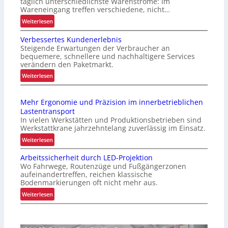
täglich unterschiedlichste Warenströme: Im
Wareneingang treffen verschiedene, nicht…
:
Weiterlesen
O
Verbessertes Kundenerlebnis
p
Steigende Erwartungen der Verbraucher an
t
bequemere, schnellere und nachhaltigere Services
i
verändern den Paketmarkt.
m
:
Weiterlesen
i
V
e
e
r
Mehr Ergonomie und Präzision im innerbetrieblichen
r
t
Lastentransport
b
e
In vielen Werkstätten und Produktionsbetrieben sind
e
r
Werkstattkrane jahrzehntelang zuverlässig im Einsatz.
s
P
:
Weiterlesen
s
a
M
e
l
Arbeitssicherheit durch LED-Projektion
e
r
Wo Fahrwege, Routenzüge und Fußgängerzonen
e
h
t
aufeinandertreffen, reichen klassische
t
r
e
Bodenmarkierungen oft nicht mehr aus.
t
E
s
:
Weiterlesen
e
r
K
A
n
g
u
r
w
o
n
b
e
n