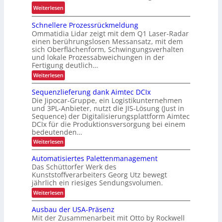
F
n
p
:
Weiterlesen
u
G
g
o
M
r
-
Schnellere Prozessrückmeldung
f
r
i
K
B
Ommatidia Lidar zeigt mit dem Q1 Laser-Radar
ü
t
e
I
a
einen berührungslosen Messansatz, mit dem
r
t
sich Oberflächenform, Schwingungsverhalten
u
R
g
und lokale Prozessabweichungen in der
r
e
e
Fertigung deutlich…
e
c
s
:
Weiterlesen
i
y
S
c
h
c
c
Sequenzlieferung dank Aimtec DCIx
h
h
e
Die Jipocar-Gruppe, ein Logistikunternehmen
l
ä
n
n
und 3PL-Anbieter, nutzt die JIS-Lösung (Just in
i
e
f
Sequence) der Digitalisierungsplattform Aimtec
j
l
n
t
DCIx für die Produktionsversorgung bei einem
l
e
g
f
e
bedeutenden…
t
r
h
ü
:
Weiterlesen
z
e
ö
S
r
P
t
e
f
Automatisiertes Palettenmanagement
k
r
q
e
o
e
Das Schüttorfer Werk des
u
u
z
r
Kunststoffverarbeiters Georg Utz bewegt
e
r
e
h
jährlich ein riesiges Sendungsvolumen.
n
s
z
z
ä
:
Weiterlesen
s
f
l
A
r
l
i
r
u
ü
Ausbau der USA-Präsenz
t
e
t
c
i
Mit der Zusammenarbeit mit Otto by Rockwell
f
l
o
k