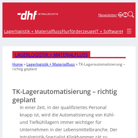
LinkedIn
YouTu
Newsletter
Lagerlogistik + Materialfluss
Flurförderzeuge
IT + Software
Krane 
LAGERLOGISTIK + MATERIALFLUSS
Home
»
Lagerlogistik + Materialfluss
»
TK-Lagerautomatisierung –
richtig geplant
TK-Lagerautomatisierung – richtig
geplant
In einer Zeit, in der qualifiziertes Personal
knapp ist, wird die Automatisierung von Kühl-
und Tiefkühllagern immer wichtiger für
Unternehmen in der Lebensmittelbranche. Der
Intralogistik-Spezialist Klinkhammer rät zu