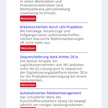
In vielen Werkstätten und
u
e
Produktionsbetrieben sind
s
n
Werkstattkrane jahrzehntelang
t
zuverlässig im Einsatz.
w
e
a
:
Weiterlesen
L
a
M
ö
Arbeitssicherheit durch LED-Projektion
g
e
s
Wo Fahrwege, Routenzüge und
e
h
u
Fußgängerzonen aufeinandertreffen,
z
r
reichen klassische Bodenmarkierungen
n
u
E
oft nicht mehr aus.
g
r
r
:
Weiterlesen
f
K
g
A
ü
I
o
Sequenzlieferung dank Aimtec DCIx
r
r
n
Die Jipocar-Gruppe, ein
b
R
o
Logistikunternehmen und 3PL-Anbieter,
e
e
nutzt die JIS-Lösung (Just in Sequence)
m
i
c
der Digitalisierungsplattform Aimtec DCIx
i
t
y
für die Produktionsversorgung bei einem
e
bedeutenden…
s
c
u
s
:
l
Weiterlesen
n
S
i
i
e
d
Automatisiertes Palettenmanagement
c
n
q
P
Das Schüttorfer Werk des
u
h
g
Kunststoffverarbeiters Georg Utz bewegt
r
e
e
h
jährlich ein riesiges Sendungsvolumen.
n
ä
r
ö