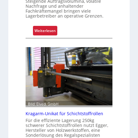
Steigende Auftragsvolumina, volatile
Nachfrage und anhaltender
K
Fachkräftemangel bringen viele
u
Lagerbetreiber an operative Grenzen.
n
d
:
Weiterlesen
e
W
n
a
e
r
r
u
l
m
e
G
b
r
n
e
i
i
s
f
e
Bild: Elvedi GmbH
n
Kragarm-Unikat für Schichtstoffrollen
k
Für die effiziente Lagerung 250kg
o
schwerer Schichtstoffrollen nutzt Egger,
m
Hersteller von Holzwerkstoffen, eine
p
Sonderlösung des Regalspezialisten