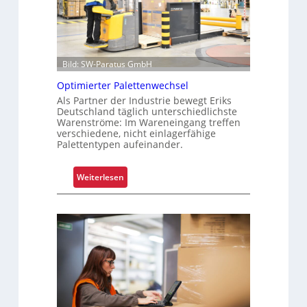
a
r
e
n
t
Bild: SW-Paratus GmbH
e
Optimierter Palettenwechsel
L
Als Partner der Industrie bewegt Eriks
a
Deutschland täglich unterschiedlichste
g
Warenströme: Im Wareneingang treffen
e
verschiedene, nicht einlagerfähige
Palettentypen aufeinander.
r
k
o
:
Weiterlesen
s
O
t
p
e
t
n
i
m
i
e
r
t