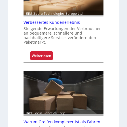
e
r
Bild: Zebra Technologies Europe Ltd
P
Verbessertes Kundenerlebnis
a
Steigende Erwartungen der Verbraucher
l
an bequemere, schnellere und
e
nachhaltigere Services verändern den
t
Paketmarkt.
t
e
:
Weiterlesen
n
V
w
e
e
r
c
b
h
e
s
s
e
s
l
e
r
Bild: Locus Robotics Corp.
t
e
Warum Greifen komplexer ist als Fahren
s