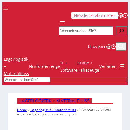
LinkedIn
YouTube
Newsletter abonnieren
Search
LinkedIn
YouTub
Newsletter
Lagerlogistik
IT +
Krane +
+
Flurförderzeuge
Verladen
Software
Hebezeuge
Materialfluss
Search
LAGERLOGISTIK + MATERIALFLUSS
Home
»
Lagerlogistik + Materialfluss
»
SAP S/4HANA EWM
– warum Detailplanung so wichtig ist