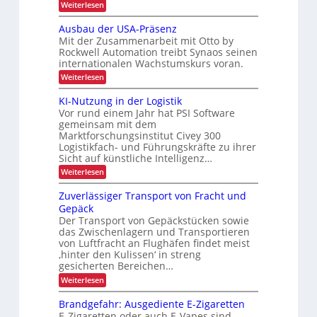
z
:
Weiterlesen
z
l
h
f
A
i
i
u
e
e
Ausbau der USA-Präsenz
e
s
t
i
Mit der Zusammenarbeit mit Otto by
f
o
i
e
Rockwell Automation treibt Synaos seinen
t
m
o
r
internationalen Wachstumskurs voran.
a
d
u
n
t
:
Weiterlesen
u
n
i
i
A
g
r
s
u
m
KI-Nutzung in der Logistik
d
i
c
s
a
Vor rund einem Jahr hat PSI Software
i
e
b
h
n
r
gemeinsam mit dem
a
n
k
t
L
Marktforschungsinstitut Civey 300
u
A
n
e
Logistikfach- und Führungskräfte zu ihrer
d
E
i
s
e
e
Sicht auf künstliche Intelligenz…
m
D
P
r
r
t
:
Weiterlesen
a
-
U
e
b
K
l
S
P
c
I
e
e
Zuverlässiger Transport von Fracht und
A
D
r
-
t
-
t
Gepäck
C
N
t
o
P
I
Der Transport von Gepäckstücken sowie
r
u
e
r
j
x
das Zwischenlagern und Transportieren
t
n
i
ä
e
z
m
von Luftfracht an Flughäfen findet meist
s
e
u
a
‚hinter den Kulissen‘ in streng
k
e
n
b
n
n
gesicherten Bereichen…
t
g
a
l
z
:
Weiterlesen
i
i
g
i
Z
n
e
o
u
d
c
m
Brandgefahr: Ausgediente E-Zigaretten
n
v
e
e
h
E-Zigaretten oder auch E-Vapes sind