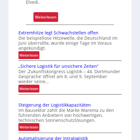
Elvedi.
l
e
x
:
Weiterlesen
e
K
r
r
Extremhitze legt Schwachstellen offen
i
a
Die beispiellose Hitzewelle, die Deutschland im
s
Juni überrollte, wurde einige Tage im Voraus
g
angekündigt.
t
a
a
:
Weiterlesen
r
E
l
m
„Sichere Logistik für unsichere Zeiten“
x
s
-
Der ‚Zukunftskongress Logistik – 44. Dortmunder
t
F
U
Gespräche‘ öffnet am 8. und 9. September
r
wieder seine…
a
n
e
h
:
Weiterlesen
i
m
r
„
k
h
S
e
a
i
Steigerung der Logistikkapazitäten
i
n
t
t
Im Bausektor zählt die Marke Warema zu den
c
z
führenden Anbietern von hochwertigen,
f
h
technischen Sonnenschutzlösungen.
e
ü
e
l
:
Weiterlesen
r
r
e
S
S
e
Automatisierung der Intralogistik
g
t