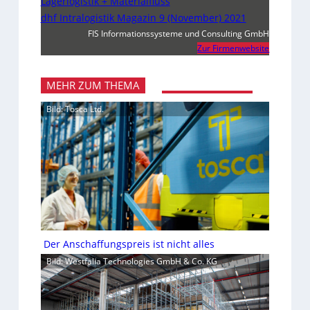
Lagerlogistik + Materialfluss
dhf Intralogistik Magazin 9 (November) 2021
FIS Informationssysteme und Consulting GmbH
Zur Firmenwebsite
MEHR ZUM THEMA
Bild: Tosca Ltd.
Der Anschaffungspreis ist nicht alles
Bild: Westfalia Technologies GmbH & Co. KG