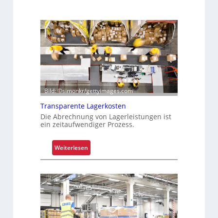
Bild: ©simonkr/gettyimages.com
Transparente Lagerkosten
Die Abrechnung von Lagerleistungen ist
ein zeitaufwendiger Prozess.
:
Weiterlesen
T
r
a
n
s
p