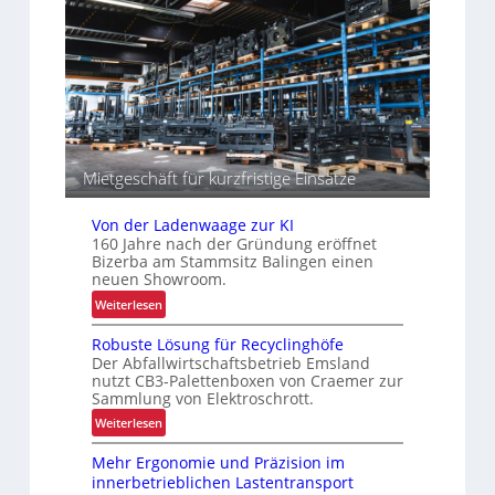
z
I
e
i
n
n
t
t
“
ä
r
t
a
e
l
n
o
g
Mietgeschäft für kurzfristige Einsätze
i
s
t
Von der Ladenwaage zur KI
160 Jahre nach der Gründung eröffnet
i
Bizerba am Stammsitz Balingen einen
k
neuen Showroom.
:
Weiterlesen
V
Robuste Lösung für Recyclinghöfe
o
Der Abfallwirtschaftsbetrieb Emsland
n
nutzt CB3-Palettenboxen von Craemer zur
d
Sammlung von Elektroschrott.
e
:
Weiterlesen
r
R
L
Mehr Ergonomie und Präzision im
o
a
innerbetrieblichen Lastentransport
b
d