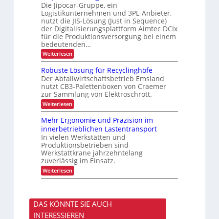
h
o
u
Die Jipocar-Gruppe, ein
n
r
s
Logistikunternehmen und 3PL-Anbieter,
e
t
g
nutzt die JIS-Lösung (Just in Sequence)
l
v
e
der Digitalisierungsplattform Aimtec DCIx
l
o
d
e
n
für die Produktionsversorgung bei einem
i
r
F
e
bedeutenden…
e
r
n
:
Weiterlesen
P
a
t
S
r
c
e
e
o
Robuste Lösung für Recyclinghöfe
h
E
q
z
t
-
Der Abfallwirtschaftsbetrieb Emsland
u
e
u
Z
nutzt CB3-Palettenboxen von Craemer
e
s
n
i
zur Sammlung von Elektroschrott.
n
s
d
g
z
r
:
G
Weiterlesen
a
l
ü
R
e
r
i
c
o
p
e
Mehr Ergonomie und Präzision im
e
k
b
ä
t
innerbetrieblichen Lastentransport
f
m
u
c
t
e
In vielen Werkstätten und
e
s
k
e
r
l
Produktionsbetrieben sind
t
n
u
d
e
Werkstattkrane jahrzehntelang
n
u
L
zuverlässig im Einsatz.
g
n
ö
d
:
Weiterlesen
g
s
a
M
u
n
e
n
k
h
g
A
r
f
DAS KÖNNTE SIE AUCH
i
E
ü
m
r
r
INTERESSIEREN
t
g