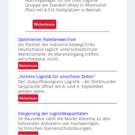
Hochregallager für die Dold Logistik
Gruppe am Standort Alzey in Rheinland-
u
Pfalz mit 4.516 Stellplätzen in Betrieb.
m
f
:
Weiterlesen
a
R
s
e
s
Optimierter Palettenwechsel
t
e
Als Partner der Industrie bewegt Eriks
Deutschland täglich unterschiedlichste
r
n
Warenströme: Im Wareneingang treffen
o
d
verschiedene, nicht…
f
m
:
Weiterlesen
i
o
O
t
d
„Sichere Logistik für unsichere Zeiten“
p
s
Der ‚Zukunftskongress Logistik – 44. Dortmunder
e
t
Gespräche‘ öffnet am 8. und 9. September
i
r
i
wieder seine…
c
n
m
:
Weiterlesen
h
i
i
„
e
e
s
S
r
r
i
Steigerung der Logistikkapazitäten
i
t
Im Bausektor zählt die Marke Warema zu den
t
e
c
e
führenden Anbietern von hochwertigen,
Z
r
h
technischen Sonnenschutzlösungen.
r
u
t
e
P
: