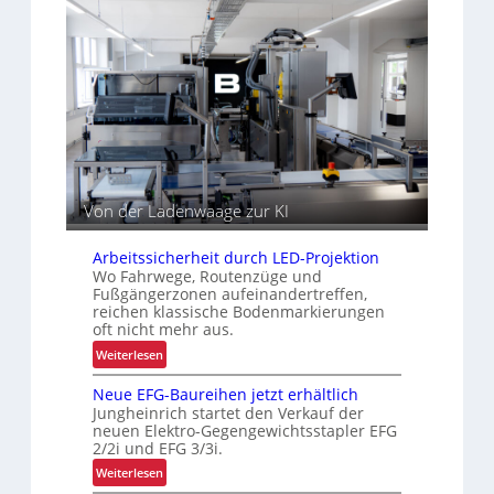
e
p
e
i
b
a
r
t
s
z
I
e
s
i
n
n
t
i
t
“
ä
c
r
t
h
a
e
l
e
n
o
r
g
Von der Ladenwaage zur KI
h
i
e
s
Arbeitssicherheit durch LED-Projektion
i
t
Wo Fahrwege, Routenzüge und
t
i
Fußgängerzonen aufeinandertreffen,
k
reichen klassische Bodenmarkierungen
oft nicht mehr aus.
:
Weiterlesen
A
Neue EFG-Baureihen jetzt erhältlich
r
Jungheinrich startet den Verkauf der
b
neuen Elektro-Gegengewichtsstapler EFG
e
2/2i und EFG 3/3i.
i
:
Weiterlesen
t
N