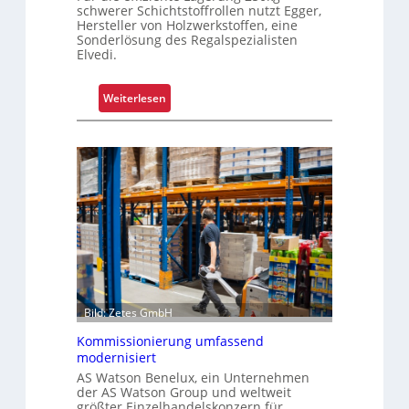
schwerer Schichtstoffrollen nutzt Egger,
m
Hersteller von Holzwerkstoffen, eine
p
Sonderlösung des Regalspezialisten
Elvedi.
l
e
x
:
Weiterlesen
e
K
r
r
i
a
s
g
t
a
a
r
l
m
s
-
F
U
a
n
h
i
Bild: Zetes GmbH
r
k
Kommissionierung umfassend
e
a
modernisiert
n
t
AS Watson Benelux, ein Unternehmen
f
der AS Watson Group und weltweit
ü
größter Einzelhandelskonzern für