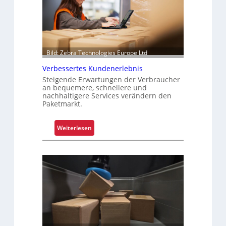
Bild: Zebra Technologies Europe Ltd
Verbessertes Kundenerlebnis
Steigende Erwartungen der Verbraucher
an bequemere, schnellere und
nachhaltigere Services verändern den
Paketmarkt.
:
Weiterlesen
V
e
r
b
e
s
s
e
r