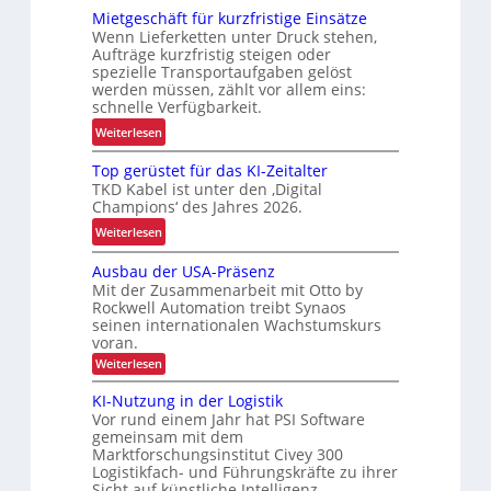
s
Mietgeschäft für kurzfristige Einsätze
e
s
Wenn Lieferketten unter Druck stehen,
u
i
Aufträge kurzfristig steigen oder
e
c
spezielle Transportaufgaben gelöst
E
werden müssen, zählt vor allem eins:
h
F
schnelle Verfügbarkeit.
e
G
:
r
Weiterlesen
-
M
h
B
Top gerüstet für das KI-Zeitalter
i
e
a
TKD Kabel ist unter den ‚Digital
e
i
Champions‘ des Jahres 2026.
u
t
t
r
:
Weiterlesen
g
d
e
T
e
u
Ausbau der USA-Präsenz
i
o
s
r
Mit der Zusammenarbeit mit Otto by
h
p
c
c
Rockwell Automation treibt Synaos
e
g
h
h
seinen internationalen Wachstumskurs
n
e
ä
L
voran.
j
r
f
E
:
Weiterlesen
e
ü
A
t
D
u
t
s
KI-Nutzung in der Logistik
f
-
s
z
Vor rund einem Jahr hat PSI Software
t
ü
P
b
gemeinsam mit dem
t
e
a
r
r
Marktforschungsinstitut Civey 300
u
e
t
k
o
Logistikfach- und Führungskräfte zu ihrer
d
r
f
u
j
e
Sicht auf künstliche Intelligenz…