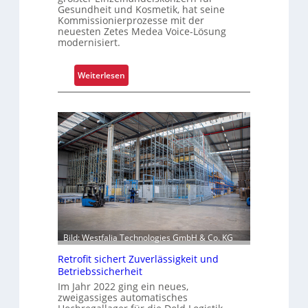
Gesundheit und Kosmetik, hat seine
r
Kommissionierprozesse mit der
S
neuesten Zetes Medea Voice-Lösung
c
modernisiert.
h
i
:
Weiterlesen
c
K
h
o
t
m
s
m
t
i
o
s
f
s
f
i
r
o
o
n
l
i
Bild: Westfalia Technologies GmbH & Co. KG
l
e
e
Retrofit sichert Zuverlässigkeit und
r
Betriebssicherheit
n
u
Im Jahr 2022 ging ein neues,
n
zweigassiges automatisches
g