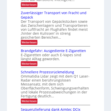
h
r
ü
r
e
:
Weiterlesen
U
ä
r
K
z
k
S
l
I
d
Zuverlässiger Transport von Fracht und
A
f
t
-
t
-
a
Gepäck
r
i
N
P
l
Der Transport von Gepäckstücken sowie
s
u
i
o
r
das Zwischenlagern und Transportieren
t
i
K
ä
s
n
z
von Luftfracht an Flughäfen findet meist
c
s
I
t
u
‚hinter den Kulissen‘ in streng
e
h
-
n
i
n
gesicherten Bereichen…
g
Z
z
g
:
Weiterlesen
i
e
Z
e
n
u
d
i
Brandgefahr: Ausgediente E-Zigaretten
E
v
e
t
E-Zigaretten oder auch E-Vapes sind
i
e
r
längst Alltag geworden.
a
r
n
L
l
o
:
l
Weiterlesen
s
ä
g
B
t
ä
s
i
r
Schnellere Prozessrückmeldung
e
s
s
a
t
Ommatidia Lidar zeigt mit dem Q1 Laser-
i
t
n
r
z
Radar einen berührungslosen
g
i
d
e
e
Messansatz, mit dem sich
k
g
r
Oberflächenform, Schwingungsverhalten
e
T
f
und lokale Prozessabweichungen in der
r
a
Fertigung deutlich…
a
h
:
Weiterlesen
n
r
S
s
:
c
p
A
Sequenzlieferung dank Aimtec DCIx