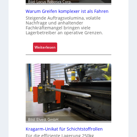
Bild: Locus Robotics Corp.
t
e
Warum Greifen komplexer ist als Fahren
s
Steigende Auftragsvolumina, volatile
Nachfrage und anhaltender
K
Fachkräftemangel bringen viele
u
Lagerbetreiber an operative Grenzen.
n
d
:
Weiterlesen
e
W
n
a
e
r
r
u
l
m
e
G
b
r
n
e
i
i
s
f
e
Bild: Elvedi GmbH
n
Kragarm-Unikat für Schichtstoffrollen
k
Für die effiziente Lagerung 250kg
o