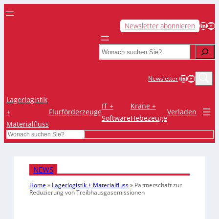
LinkedIn
YouTube
Newsletter abonnieren
Search
LinkedIn
YouTub
Newsletter
Lagerlogistik
IT +
Krane +
+
Flurförderzeuge
Verladen
Software
Hebezeuge
Materialfluss
Search
NEWS
Home
»
Lagerlogistik + Materialfluss
»
Partnerschaft zur
Reduzierung von Treibhausgasemissionen