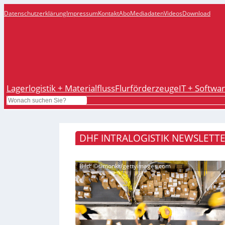
Datenschutzerklärung
Impressum
Kontakt
Abo
Mediadaten
Videos
Download
Lagerlogistik + Materialfluss
Flurförderzeuge
IT + Softwa
Search
DHF INTRALOGISTIK NEWSLETTE
Bild: ©simonkr/gettyimages.com