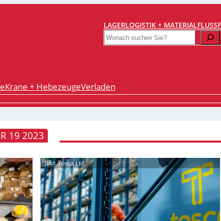
LAGERLOGISTIK + MATERIALFLUSS
Search
re
Krane + Hebezeuge
Verladen
R 19 2023
Bild: Tosca Ltd.