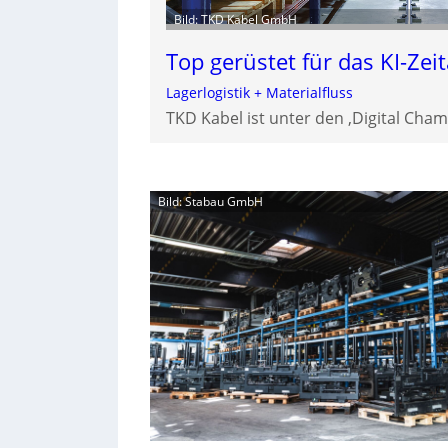
Bild: TKD Kabel GmbH
Top gerüstet für das KI-Zeit
Lagerlogistik + Materialfluss
TKD Kabel ist unter den ‚Digital Cham
Bild: Stabau GmbH