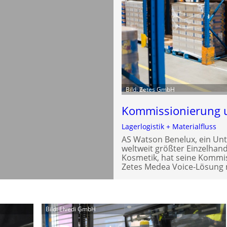
Bild: Zetes GmbH
Kommissionierung 
Lagerlogistik + Materialfluss
AS Watson Benelux, ein U
weltweit größter Einzelhan
Kosmetik, hat seine Kommi
Zetes Medea Voice-Lösung 
Bild: Elvedi GmbH