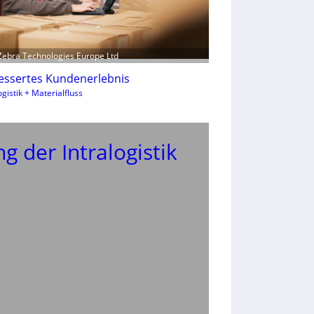
 Zebra Technologies Europe Ltd
essertes Kundenerlebnis
gistik + Materialfluss
g der Intralogistik