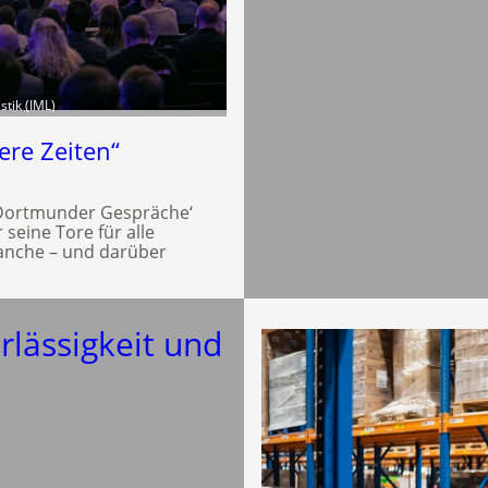
stik (IML)
ere Zeiten“
. Dortmunder Gespräche‘
seine Tore für alle
ranche – und darüber
erlässigkeit und