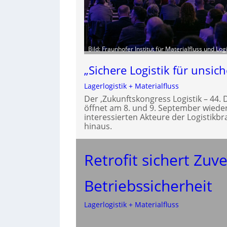
Bild: Fraunhofer Institut für Materialfluss und Logi
„Sichere Logistik für unsich
Lagerlogistik + Materialfluss
Der ‚Zukunftskongress Logistik – 44
öffnet am 8. und 9. September wieder 
interessierten Akteure der Logistikb
hinaus.
Retrofit sichert Zuv
Betriebssicherheit
Lagerlogistik + Materialfluss