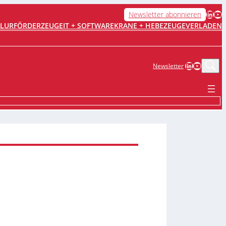
LinkedIn
YouTube
Newsletter abonnieren
FLURFÖRDERZEUGE
IT + SOFTWARE
KRANE + HEBEZEUGE
VERLADEN
LinkedIn
YouTub
Newsletter