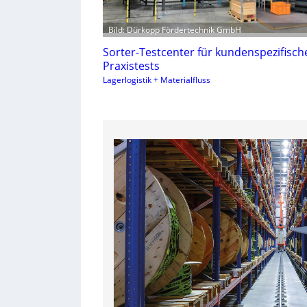
Bild: Dürkopp Fördertechnik GmbH
Sorter-Testcenter für kundenspezifisch
Praxistests
Lagerlogistik + Materialfluss