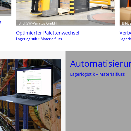
e
Bild: SW-Paratus GmbH
Bild:
Optimierter Palettenwechsel
Verb
Lagerlogistik + Materialfluss
Lagerlo
Automatisierun
Lagerlogistik + Materialfluss