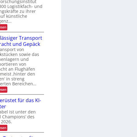
orschungsinstitut
t
r
300 Logistikfach- und
t
U
e
gskräfte zu ihrer
S
n
auf künstliche
A
m
-
igenz…
a
P
:
esen
n
r
K
a
ä
I
g
lässiger Transport
s
-
e
e
racht und Gepäck
N
m
n
u
ansport von
e
z
t
n
kstücken sowie das
z
t
henlagern und
u
ortieren von
n
acht an Flughäfen
g
 meist ‚hinter den
i
en‘ in streng
n
d
herten Bereichen…
e
:
esen
r
Z
L
u
erüstet für das KI-
o
v
g
ter
e
i
r
bel ist unter den
s
l
al Champions‘ des
t
ä
i
 2026.
s
k
:
esen
s
T
i
o
g