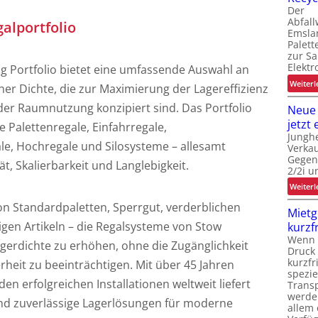
Der
j
Abfall
alportfolio
Emsla
l
Palet
i
zur S
t
Elektr
ng Portfolio bietet eine umfassende Auswahl an
i
Weiterl
er Dichte, die zur Maximierung der Lagereffizienz
er Raumnutzung konzipiert sind. Das Portfolio
Neue
jetzt 
 Palettenregale, Einfahrregale,
Junghe
le, Hochregale und Silosysteme – allesamt
Verkau
t
Gegen
tät, Skalierbarkeit und Langlebigkeit.
2/2i u
Weiterl
t
on Standardpaletten, Sperrgut, verderblichen
Mietg
en Artikeln – die Regalsysteme von Stow
kurzf
Wenn L
agerdichte zu erhöhen, ohne die Zugänglichkeit
Druck 
kurzfr
rheit zu beeinträchtigen. Mit über 45 Jahren
spezie
n erfolgreichen Installationen weltweit liefert
Trans
werde
 zuverlässige Lagerlösungen für moderne
t
allem 