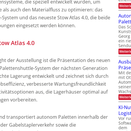
ensysteme, die speziell entwickelt wurden, um
Weiterl
 als auch den Materialfluss zu optimieren: das
Autom
e-System und das neueste Stow Atlas 4.0, die beide
Pale
bungen eingesetzt werden können.
Das Sc
Kunsts
Georg 
ein ri
ow Atlas 4.0
Sendu
Weiterl
ght der Ausstellung ist die Präsentation des neuen
Ausba
Präs
s Palettenshuttle-System der nächsten Generation
Mit d
chte Lagerung entwickelt und zeichnet sich durch
mit Ot
Automa
ebseffizienz, verbesserte Wartungsfreundlichkeit
seinen
Wachs
itätsoptionen aus, die Lagerhäuser optimal auf
Weiterl
gen vorbereiten.
KI-Nu
Logist
nd transportiert autonom Paletten innerhalb der
Vor ru
Softw
der Gabelstaplerverkehr sowie die
dem