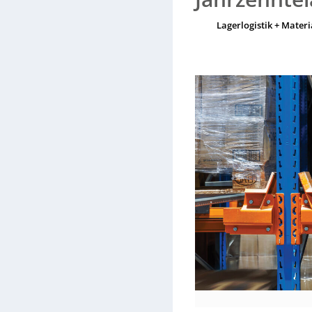
senkt und durch bessere War
Lagerlogistik + Materi
Verfügbarkeit verspricht. D
manuellen bis vollautomati
Adairsville (Georgia) mit 22
2026: Halle 3, Stand 3B77.