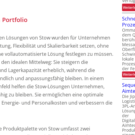
Verfüg
Weiterl
Schne
Portfolio
Proz
Ommati
dem Q
ten Lösungen von Stow wurden für Unternehmen
berüh
Messa
stung, Flexibilität und Skalierbarkeit setzen, ohne
Oberf
ine vollautomatisierte Lösung festlegen zu müssen.
Schwi
lokale
den idealen Mittelweg: Sie steigern die
Proze
der Fe
 und Lagerkapazität erheblich, während die
Weiterl
ndlich und anpassungsfähig bleiben. In einem
Seque
feld helfen die Stow-Lösungen Unternehmen,
Aimte
ähig zu bleiben. Sie ermöglichen eine optimale
Die Ji
Logis
Energie- und Personalkosten und verbessern die
3PL-An
Lösung
der
Digita
Aimtec
e Produktpalette von Stow umfasst zwei
Produ
einem