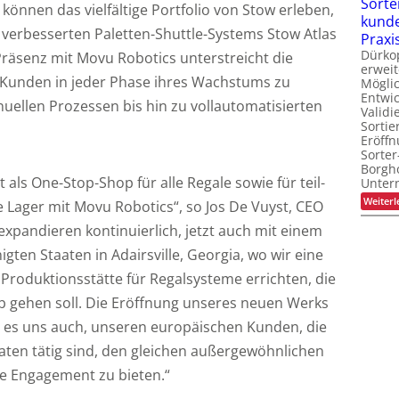
Sorte
önnen das vielfältige Portfolio von Stow erleben,
kunde
u verbesserten Paletten-Shuttle-Systems Stow Atlas
Praxi
Dürko
räsenz mit Movu Robotics unterstreicht die
erweit
 Kunden in jeder Phase ihres Wachstums zu
Möglic
Entwi
uellen Prozessen bis hin zu vollautomatisierten
Valid
Sortie
Eröff
Sorter
Borgh
 als One-Stop-Shop für alle Regale sowie für teil-
Unte
Weiterl
e Lager mit Movu Robotics“, so Jos De Vuyst, CEO
expandieren kontinuierlich, jetzt auch mit einem
igten Staaten in Adairsville, Georgia, wo wir eine
Produktionsstätte für Regalsysteme errichten, die
ieb gehen soll. Die Eröffnung unseres neuen Werks
 es uns auch, unseren europäischen Kunden, die
aaten tätig sind, den gleichen außergewöhnlichen
he Engagement zu bieten.“