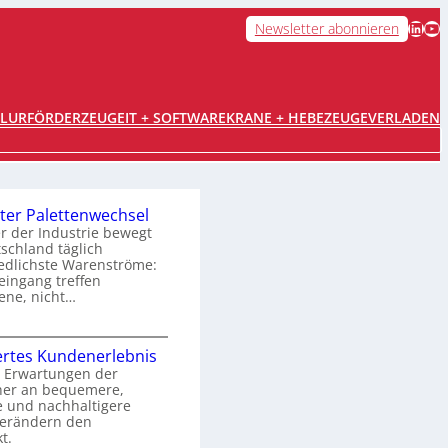
LinkedIn
YouTube
Newsletter abonnieren
FLURFÖRDERZEUGE
IT + SOFTWARE
KRANE + HEBEZEUGE
VERLADEN
ter Palettenwechsel
er der Industrie bewegt
tschland täglich
edlichste Warenströme:
ingang treffen
ene, nicht…
O
rtes Kundenerlebnis
p
 Erwartungen der
her an bequemere,
e und nachhaltigere
m
verändern den
t.