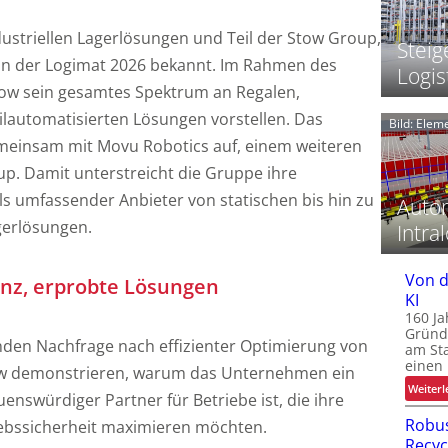
t
dustriellen Lagerlösungen und Teil der Stow Group,
i
Steig
 an der Logimat 2026 bekannt. Im Rahmen des
i
Logis
tow sein gesamtes Spektrum an Regalen,
lautomatisierten Lösungen vorstellen. Das
Bild: Ele
i
meinsam mit Movu Robotics auf, einem weiteren
up. Damit unterstreicht die Gruppe ihre
i
als umfassender Anbieter von statischen bis hin zu
Autom
i
t
gerlösungen.
Intral
i
i
Von d
nz, erprobte Lösungen
KI
160 Ja
Gründ
nden Nachfrage nach effizienter Optimierung von
am St
einen
ow demonstrieren, warum das Unternehmen ein
Weiterl
-
uenswürdiger Partner für Betriebe ist, die ihre
t
Robus
iebssicherheit maximieren möchten.
i
Recyc