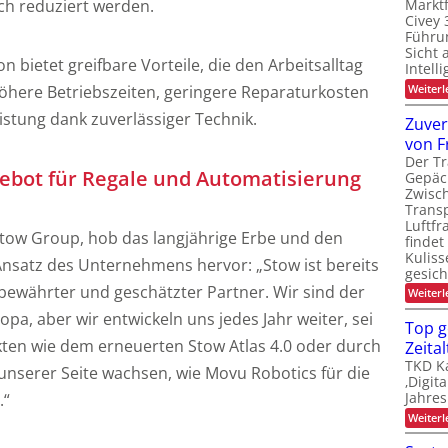
ch reduziert werden.
Marktf
Civey 
Führun
Sicht 
on bietet greifbare Vorteile, die den Arbeitsalltag
Intell
Weiterl
höhere Betriebszeiten, geringere Reparaturkosten
istung dank zuverlässiger Technik.
Zuver
von F
Der Tr
gebot für Regale und Automatisierung
Gepäc
Zwisc
Transp
Luftfr
 Stow Group, hob das langjährige Erbe und den
findet
Kuliss
Ansatz des Unternehmens hervor: „Stow ist bereits
gesic
n bewährter und geschätzter Partner. Wir sind der
Weiterl
opa, aber wir entwickeln uns jedes Jahr weiter, sei
Top g
ten wie dem erneuerten Stow Atlas 4.0 oder durch
Zeital
TKD Ka
nserer Seite wachsen, wie Movu Robotics für die
‚Digit
Jahres
.“
Weiterl