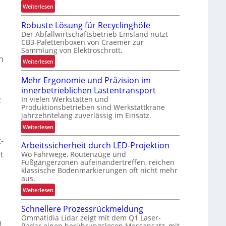
:
Weiterlesen
V
Robuste Lösung für Recyclinghöfe
o
Der Abfallwirtschaftsbetrieb Emsland nutzt
n
CB3-Palettenboxen von Craemer zur
d
Sammlung von Elektroschrott.
e
n
:
Weiterlesen
r
R
L
Mehr Ergonomie und Präzision im
o
a
innerbetrieblichen Lastentransport
b
d
In vielen Werkstätten und
;
u
e
Produktionsbetrieben sind Werkstattkrane
s
n
jahrzehntelang zuverlässig im Einsatz.
t
w
:
Weiterlesen
e
a
M
L
-
a
Arbeitssicherheit durch LED-Projektion
e
ö
g
t
Wo Fahrwege, Routenzüge und
h
s
e
Fußgängerzonen aufeinandertreffen, reichen
r
u
z
klassische Bodenmarkierungen oft nicht mehr
E
n
aus.
u
r
g
r
:
Weiterlesen
g
f
K
A
o
ü
Schnellere Prozessrückmeldung
I
r
n
r
Ommatidia Lidar zeigt mit dem Q1 Laser-
b
n
o
R
Radar einen berührungslosen Messansatz, mit