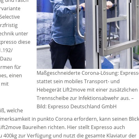
ig und rasch
rvariante
Selective
zfristig
echnik unter
xpresso diese
1.192/
 Dazu
ormen für
Maßgeschneiderte Corona-Lösung: Express
hes, einen
stattet sein mobiles Transport- und
 mit
Hebegerät Lift2move mit einer zusätzlichen
Trennscheibe zur Infektionsabwehr aus.
–
Bild: Expresso Deutschland GmbH
iß, welche
fmerksamkeit in punkto Corona erfordern, kann seinen Blic
Lift2move Baureihen richten. Hier stellt Expresso auch
u 400kg zur Verfügung und nutzt die gesamte Klaviatur der