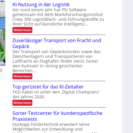
e
s
u
d
r
KI-Nutzung in der Logistik
n
i
t
s
a
g
e
o
Vor rund einem Jahr hat PSI Software
b
n
r
r
gemeinsam mit dem Marktforschungsinstitut
a
j
k
t
i
Civey 300 Logistikfach- und Führungskräfte zu
u
A
e
e
e
d
i
ihrer Sicht auf künstliche Intelligenz…
s
k
e
m
b
P
:
Weiterlesen
r
t
t
a
K
l
U
e
i
l
I
Zuverlässiger Transport von Fracht und
S
i
c
e
-
o
A
D
c
Gepäck
t
N
-
C
n
t
u
h
Der Transport von Gepäckstücken sowie das
P
I
e
t
Zwischenlagern und Transportieren von
r
e
x
n
z
ä
Luftfracht an Flughäfen findet meist ‚hinter
n
m
u
s
den Kulissen‘ in streng gesicherten
a
n
L
e
o
Bereichen…
n
g
n
a
a
i
:
Weiterlesen
z
s
g
n
Z
e
d
u
t
Top gerüstet für das KI-Zeitalter
m
e
v
e
TKD Kabel ist unter den ‚Digital Champions‘
e
r
e
n
n
L
des Jahres 2026.
r
t
o
l
t
:
Weiterlesen
g
ä
T
r
i
s
o
Sorter-Testcenter für kundenspezifische
s
k
a
s
p
t
i
Praxistests
n
g
i
g
e
Dürkopp Fördertechnik erweitert seine
s
k
e
r
Möglichkeiten zur Entwicklung und
p
r
ü