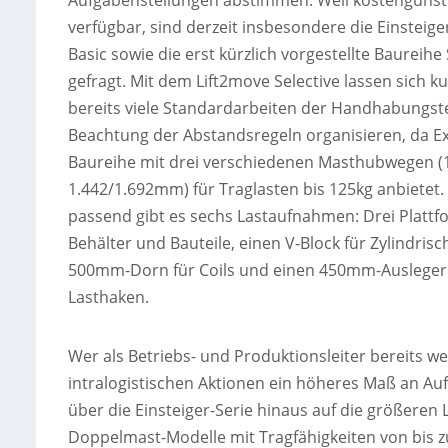
Aufgabenstellungen abstimmen. Weil kostengünst
verfügbar, sind derzeit insbesondere die Einsteige
Basic sowie die erst kürzlich vorgestellte Baureihe 
gefragt. Mit dem Lift2move Selective lassen sich kur
bereits viele Standardarbeiten der Handhabungst
Beachtung der Abstandsregeln organisieren, da E
Baureihe mit drei verschiedenen Masthubwegen (
1.442/1.692mm) für Traglasten bis 125kg anbietet.
passend gibt es sechs Lastaufnahmen: Drei Plattf
Behälter und Bauteile, einen V-Block für Zylindrisc
500mm-Dorn für Coils und einen 450mm-Ausleger
Lasthaken.
Wer als Betriebs- und Produktionsleiter bereits we
intralogistischen Aktionen ein höheres Maß an Au
über die Einsteiger-Serie hinaus auf die größeren 
Doppelmast-Modelle mit Tragfähigkeiten von bis z