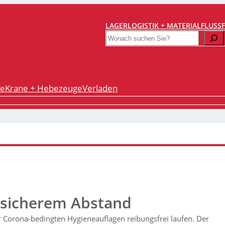
LAGERLOGISTIK + MATERIALFLUSS
Search
re
Krane + Hebezeuge
Verladen
it sicherem Abstand
r Corona-bedingten Hygieneauflagen reibungsfrei laufen. Der