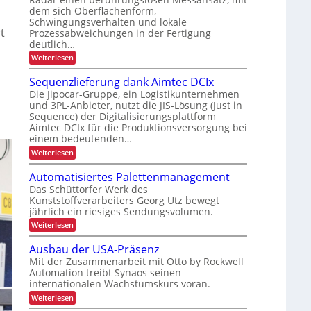
e
m
dem sich Oberflächenform,
e
i
Schwingungsverhalten und lokale
i
c
t
t
Prozessabweichungen in der Fertigung
e
y
s
deutlich…
u
c
s
:
Weiterlesen
n
l
S
i
d
i
c
Sequenzlieferung dank Aimtec DCIx
c
h
P
n
Die Jipocar-Gruppe, ein Logistikunternehmen
h
n
r
g
und 3PL-Anbieter, nutzt die JIS-Lösung (Just in
e
e
ä
Sequence) der Digitalisierungsplattform
l
h
r
l
Aimtec DCIx für die Produktionsversorgung bei
z
ö
h
e
einem bedeutenden…
i
f
r
e
:
Weiterlesen
s
e
e
i
S
P
i
e
r
t
Automatisiertes Palettenmanagement
o
q
o
d
Das Schüttorfer Werk des
u
n
z
Kunststoffverarbeiters Georg Utz bewegt
e
u
e
i
jährlich ein riesiges Sendungsvolumen.
n
s
r
m
z
s
:
Weiterlesen
c
l
r
i
A
i
h
ü
u
n
Ausbau der USA-Präsenz
e
c
L
t
n
f
Mit der Zusammenarbeit mit Otto by Rockwell
k
o
E
e
m
Automation treibt Synaos seinen
e
m
r
D
e
internationalen Wachstumskurs voran.
a
r
u
l
t
-
:
Weiterlesen
n
b
d
i
P
A
g
u