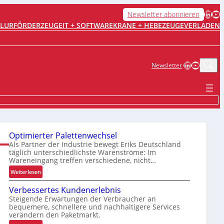
LinkedIn
YouTube
Newsletter abonnieren
FLURFÖRDERZEUGE
IT + SOFTWARE
KRANE + HEBEZEUGE
VERLADEN
LinkedIn
YouTub
Newsletter
Optimierter Palettenwechsel
Als Partner der Industrie bewegt Eriks Deutschland
täglich unterschiedlichste Warenströme: Im
Wareneingang treffen verschiedene, nicht…
:
Weiterlesen
O
Verbessertes Kundenerlebnis
p
Steigende Erwartungen der Verbraucher an
t
bequemere, schnellere und nachhaltigere Services
i
verändern den Paketmarkt.
m