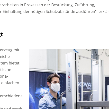
rderarbeiten in Prozessen der Bestückung, Zuführung,
Einhaltung der nötigen Schutzabstände ausführen“, erklär
gt
derzeug mit
reiche
tem bietet
stische
ona-
d einfachen
verschiedene