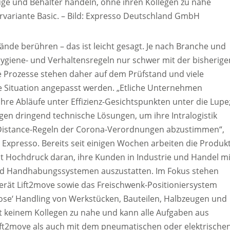
euge und Behälter handeln, ohne ihren Kollegen zu nahe
rvariante Basic.
–
Bild: Expresso Deutschland GmbH
nde berühren – das ist leicht gesagt. Je nach Branche und
Hygiene- und Verhaltensregeln nur schwer mit der bisherige
he Prozesse stehen daher auf dem Prüfstand und viele
e Situation angepasst werden. „Etliche Unternehmen
re Abläufe unter Effizienz-Gesichtspunkten unter die Lupe
gen dringend technische Lösungen, um ihre Intralogistik
-Distance-Regeln der Corona-Verordnungen abzustimmen“,
 Expresso. Bereits seit einigen Wochen arbeiten die Produkt
t Hochdruck daran, ihre Kunden in Industrie und Handel mi
nd Handhabungssystemen auszustatten. Im Fokus stehen
erät Lift2move sowie das Freischwenk-Positioniersystem
lose‘ Handling von Werkstücken, Bauteilen, Halbzeugen und
t keinem Kollegen zu nahe und kann alle Aufgaben aus
ift2move als auch mit dem pneumatischen oder elektrische