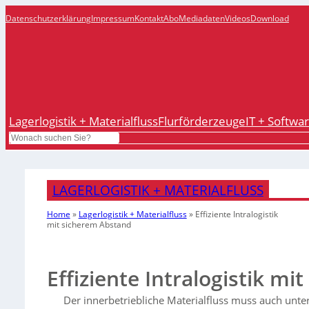
Datenschutzerklärung
Impressum
Kontakt
Abo
Mediadaten
Videos
Download
Lagerlogistik + Materialfluss
Flurförderzeuge
IT + Softwa
Search
LAGERLOGISTIK + MATERIALFLUSS
Home
»
Lagerlogistik + Materialfluss
»
Effiziente Intralogistik
mit sicherem Abstand
Effiziente Intralogistik m
Der innerbetriebliche Materialfluss muss auch unte