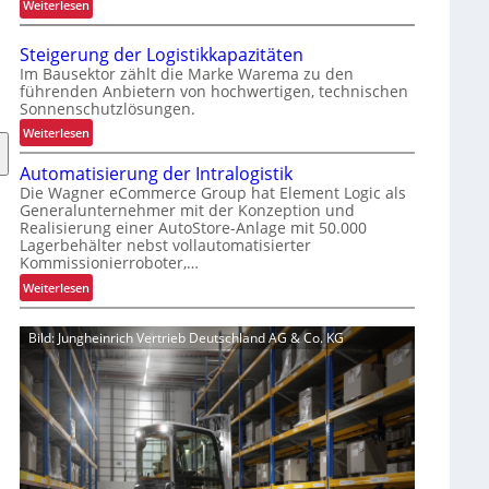
:
Weiterlesen
i
V
e
e
r
Steigerung der Logistikkapazitäten
r
t
Im Bausektor zählt die Marke Warema zu den
b
führenden Anbietern von hochwertigen, technischen
e
Sonnenschutzlösungen.
e
r
s
:
Weiterlesen
P
s
S
a
e
Automatisierung der Intralogistik
t
l
r
Die Wagner eCommerce Group hat Element Logic als
e
e
Generalunternehmer mit der Konzeption und
t
i
t
Realisierung einer AutoStore-Anlage mit 50.000
e
g
t
Lagerbehälter nebst vollautomatisierter
s
e
e
Kommissionierroboter,…
K
r
n
:
Weiterlesen
u
u
w
A
n
n
e
u
d
Bild: Jungheinrich Vertrieb Deutschland AG & Co. KG
g
c
t
e
d
h
o
n
e
s
m
e
r
e
a
r
L
l
t
l
o
i
e
g
s
b
i