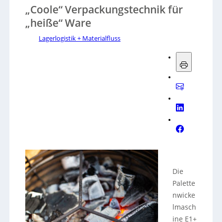
„Coole“ Verpackungstechnik für
„heiße“ Ware
Lagerlogistik + Materialfluss
Die
Palette
nwicke
lmasch
ine E1+