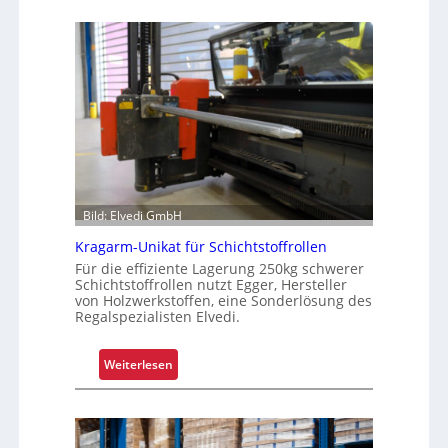
a
r
u
m
G
r
e
i
f
e
Bild: Elvedi GmbH
n
k
Kragarm-Unikat für Schichtstoffrollen
o
Für die effiziente Lagerung 250kg schwerer
m
Schichtstoffrollen nutzt Egger, Hersteller
von Holzwerkstoffen, eine Sonderlösung des
p
Regalspezialisten Elvedi.
l
e
:
Weiterlesen
x
K
e
r
r
a
i
g