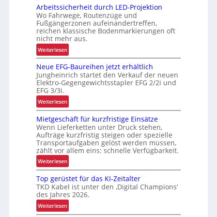
i
Arbeitssicherheit durch LED-Projektion
n
Wo Fahrwege, Routenzüge und
n
Fußgängerzonen aufeinandertreffen,
reichen klassische Bodenmarkierungen oft
e
nicht mehr aus.
r
b
:
Weiterlesen
e
A
Neue EFG-Baureihen jetzt erhältlich
t
r
Jungheinrich startet den Verkauf der neuen
r
b
Elektro-Gegengewichtsstapler EFG 2/2i und
i
e
EFG 3/3i.
e
i
:
Weiterlesen
b
t
N
l
s
Mietgeschäft für kurzfristige Einsätze
e
i
s
Wenn Lieferketten unter Druck stehen,
u
c
i
Aufträge kurzfristig steigen oder spezielle
e
h
c
Transportaufgaben gelöst werden müssen,
E
zählt vor allem eins: schnelle Verfügbarkeit.
e
h
F
n
e
:
Weiterlesen
G
L
r
M
-
a
Top gerüstet für das KI-Zeitalter
h
i
B
TKD Kabel ist unter den ‚Digital Champions‘
s
e
e
a
des Jahres 2026.
t
i
t
u
:
e
t
Weiterlesen
g
r
T
n
d
e