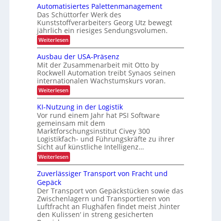
e
Automatisiertes Palettenmanagement
o
t
u
s
i
Das Schüttorfer Werk des
p
r
r
c
Kunststoffverarbeiters Georg Utz bewegt
h
g
a
c
h
jährlich ein riesiges Sendungsvolumen.
e
e
n
h
ä
:
Weiterlesen
n
r
s
L
f
A
j
u
ü
p
E
t
Ausbau der USA-Präsenz
e
t
s
o
D
Mit der Zusammenarbeit mit Otto by
f
o
t
Rockwell Automation treibt Synaos seinen
t
r
-
m
ü
z
internationalen Wachstumskurs voran.
a
e
t
P
r
t
t
:
Weiterlesen
t
r
k
i
A
e
f
o
s
u
u
KI-Nutzung in der Logistik
r
i
ü
j
s
r
Vor rund einem Jahr hat PSI Software
e
h
b
r
e
z
r
gemeinsam mit dem
a
ä
d
k
t
Marktforschungsinstitut Civey 300
f
u
l
e
a
Logistikfach- und Führungskräfte zu ihrer
d
t
r
s
t
e
Sicht auf künstliche Intelligenz…
s
i
i
P
r
l
:
K
Weiterlesen
a
o
s
U
K
i
l
S
I
n
t
I
e
Zuverlässiger Transport von Fracht und
c
A
-
-
i
t
-
Gepäck
h
N
t
Z
g
P
Der Transport von Gepäckstücken sowie das
u
e
r
e
e
Zwischenlagern und Transportieren von
t
n
ä
i
z
m
E
Luftfracht an Flughäfen findet meist ‚hinter
s
u
a
t
den Kulissen‘ in streng gesicherten
e
i
n
n
n