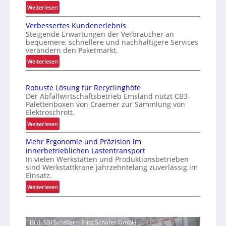
e
:
Weiterlesen
e
l
O
r
l
Verbessertes Kundenerlebnis
p
e
Steigende Erwartungen der Verbraucher an
e
t
L
bequemere, schnellere und nachhaltigere Services
n
i
verändern den Paketmarkt.
o
m
o
:
Weiterlesen
g
i
f
V
i
e
f
e
s
r
e
Robuste Lösung für Recyclinghöfe
r
t
t
Der Abfallwirtschaftsbetrieb Emsland nutzt CB3-
n
b
e
Palettenboxen von Craemer zur Sammlung von
i
e
Elektroschrott.
r
k
s
P
:
Weiterlesen
f
s
a
R
ü
e
Mehr Ergonomie und Präzision im
l
o
r
r
innerbetrieblichen Lastentransport
e
b
t
u
In vielen Werkstätten und Produktionsbetrieben
t
u
e
sind Werkstattkrane jahrzehntelang zuverlässig im
n
t
s
Einsatz.
s
s
e
t
K
:
Weiterlesen
i
n
e
u
M
w
c
L
n
e
e
ö
h
d
h
c
s
e
Bild: SSI Schäfer – Fritz Schäfer GmbH
e
r