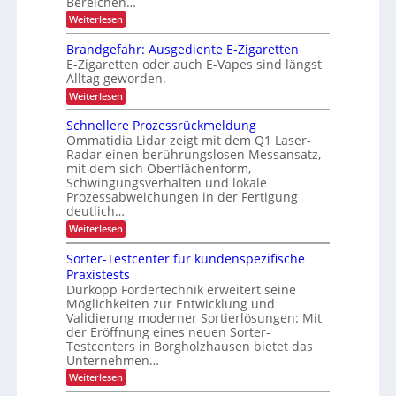
Bereichen…
a
n
g
a
z
:
l
Weiterlesen
i
g
s
Z
n
e
t
ä
u
d
m
Brandgefahr: Ausgediente E-Zigaretten
e
v
t
e
e
E-Zigaretten oder auch E-Vapes sind längst
e
r
r
n
z
Alltag geworden.
r
L
t
e
l
o
:
Weiterlesen
ä
g
B
s
i
r
Schnellere Prozessrückmeldung
s
s
a
Ommatidia Lidar zeigt mit dem Q1 Laser-
i
t
n
Radar einen berührungslosen Messansatz,
g
i
d
e
mit dem sich Oberflächenform,
k
g
r
Schwingungsverhalten und lokale
e
T
f
Prozessabweichungen in der Fertigung
r
a
deutlich…
a
h
:
Weiterlesen
n
r
S
s
:
c
p
A
Sorter-Testcenter für kundenspezifische
h
o
u
Praxistests
n
r
s
Dürkopp Fördertechnik erweitert seine
e
t
g
Möglichkeiten zur Entwicklung und
l
v
e
l
o
Validierung moderner Sortierlösungen: Mit
d
e
n
i
der Eröffnung eines neuen Sorter-
r
F
e
Testcenters in Borgholzhausen bietet das
e
r
n
Unternehmen…
P
a
t
r
:
c
Weiterlesen
e
o
S
h
E