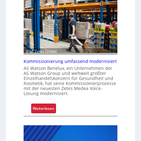
s
a
t
r
a
m
l
-
s
U
F
n
a
i
h
Bild: Zetes GmbH
k
r
a
e
Kommissionierung umfassend modernisiert
t
n
AS Watson Benelux, ein Unternehmen der
f
AS Watson Group und weltweit größter
Einzelhandelskonzern für Gesundheit und
ü
Kosmetik, hat seine Kommissionierprozesse
r
mit der neuesten Zetes Medea Voice-
S
Lösung modernisiert.
c
h
:
Weiterlesen
i
K
c
o
h
m
t
m
s