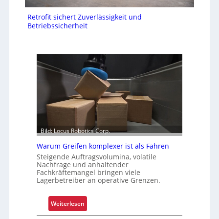
Retrofit sichert Zuverlässigkeit und
Betriebssicherheit
Bild: Locus Robotics Corp.
Warum Greifen komplexer ist als Fahren
Steigende Auftragsvolumina, volatile
Nachfrage und anhaltender
Fachkräftemangel bringen viele
Lagerbetreiber an operative Grenzen.
:
Weiterlesen
W