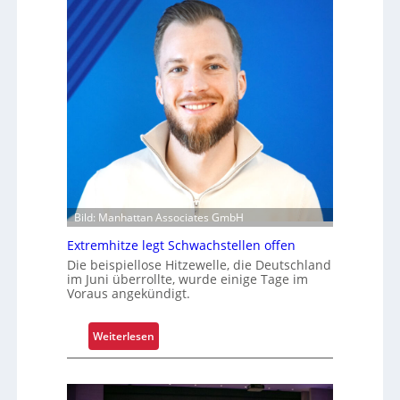
i
t
s
o
s
f
i
f
o
r
n
o
i
l
e
l
r
e
u
n
n
g
Bild: Manhattan Associates GmbH
u
Extremhitze legt Schwachstellen offen
m
f
Die beispiellose Hitzewelle, die Deutschland
im Juni überrollte, wurde einige Tage im
a
Voraus angekündigt.
s
s
:
Weiterlesen
e
E
n
x
d
t
m