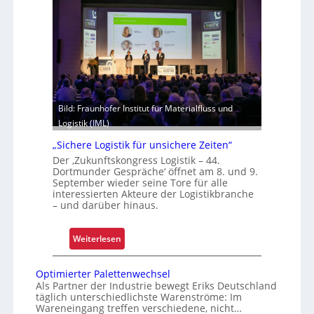
r
o
e
d
m
e
h
r
i
n
t
i
z
s
Bild: Fraunhofer Institut für Materialfluss und
e
i
Logistik (IML)
l
e
e
r
„Sichere Logistik für unsichere Zeiten“
g
t
Der ‚Zukunftskongress Logistik – 44.
t
Dortmunder Gespräche‘ öffnet am 8. und 9.
September wieder seine Tore für alle
S
interessierten Akteure der Logistikbranche
c
– und darüber hinaus.
h
w
:
Weiterlesen
a
„
c
S
h
Optimierter Palettenwechsel
i
Als Partner der Industrie bewegt Eriks Deutschland
s
täglich unterschiedlichste Warenströme: Im
c
t
Wareneingang treffen verschiedene, nicht…
h