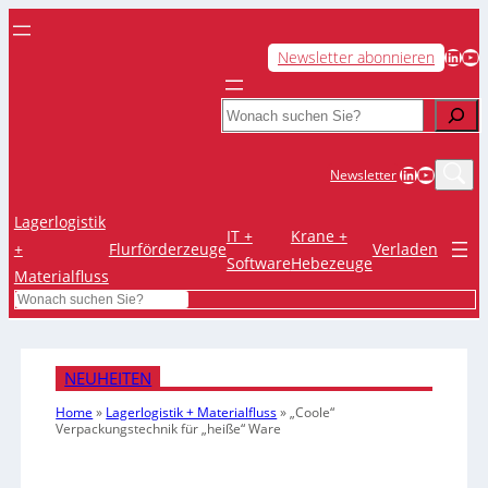
LinkedIn
YouTube
Newsletter abonnieren
Search
LinkedIn
YouTub
Newsletter
Lagerlogistik
IT +
Krane +
+
Flurförderzeuge
Verladen
Software
Hebezeuge
Materialfluss
Search
NEUHEITEN
Home
»
Lagerlogistik + Materialfluss
»
„Coole“
Verpackungstechnik für „heiße“ Ware